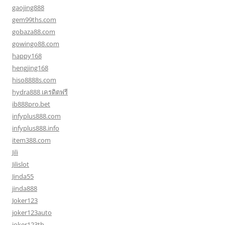
gaojing888
gem99ths.com
gobaza88.com
gowingo88.com
happy168
hengjing168
hiso8888s.com
hydra888 เครดิตฟรี
ib888pro.bet
infyplus888.com
infyplus888.info
item388.com
Jili
Jilislot
Jinda55
jinda888
Joker123
joker123auto
joker123th