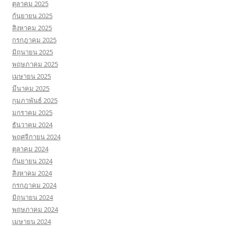
ตุลาคม 2025
กันยายน 2025
สิงหาคม 2025
กรกฎาคม 2025
มิถุนายน 2025
พฤษภาคม 2025
เมษายน 2025
มีนาคม 2025
กุมภาพันธ์ 2025
มกราคม 2025
ธันวาคม 2024
พฤศจิกายน 2024
ตุลาคม 2024
กันยายน 2024
สิงหาคม 2024
กรกฎาคม 2024
มิถุนายน 2024
พฤษภาคม 2024
เมษายน 2024