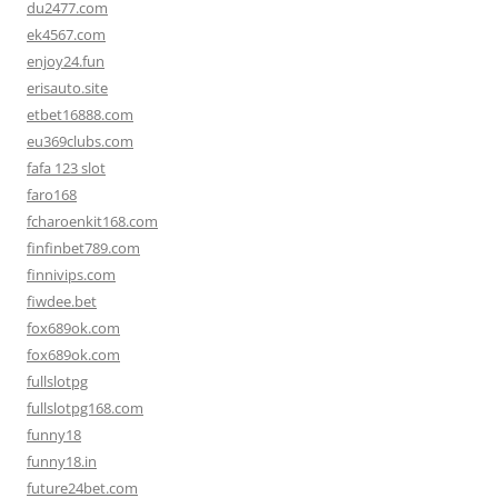
du2477.com
ek4567.com
enjoy24.fun
erisauto.site
etbet16888.com
eu369clubs.com
fafa 123 slot
faro168
fcharoenkit168.com
finfinbet789.com
finnivips.com
fiwdee.bet
fox689ok.com
fox689ok.com
fullslotpg
fullslotpg168.com
funny18
funny18.in
future24bet.com