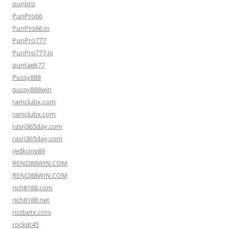
punpro
PunPro66
PunPro66.in
PunPro777
PunPro777.io
puntaek77
Pussy888
pussy888win
ramclubx.com
ramclubx.com
rasri365day.com
rasri365day.com
redkong89
RENO88WIN.COM
RENO88WIN.COM
rich8188.com
rich8188.net
rizzbetx.com
rocket45