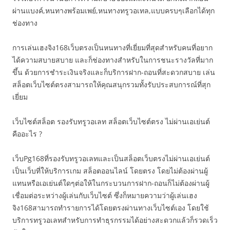
ผ่านแบงค์,หนทางพร้อมเพย์,หนทางทรูวอเทล,แบบครบๆเลือกได้ทุก
ช่องทาง
การเล่นเฮงจิง168เว็บตรงเป็นหนทางที่เยี่ยมที่สุดสำหรับคนที่อยาก
ได้ความสบายสบาย และก็ช่องทางสำหรับในการชนะรางวัลที่มาก
ขึ้น ด้วยการชำระเงินจริงและก็บริการฝาก-ถอนที่สะดวกสบาย เล่น
สล็อตเว็บไซต์ตรงสามารถให้คุณสนุกรวมทั้งรับประสบการณ์ที่สุก
เยี่ยม
เว็บไซต์สล็อต รองรับทรูวอเลท สล็อตเว็บไซต์ตรง ไม่ผ่านเอเย่นต์
คืออะไร ?
เว็บPg168ที่รองรับทรูวอเลทและเป็นสล็อตเว็บตรงไม่ผ่านเอเย่นต์
เป็นเว็บที่ให้บริการเกม สล็อตออนไลน์ โดยตรง โดยไม่ต้องผ่านผู้
แทนหรือเอเย่นต์ใดๆต่อให้ในกระบวนการฝาก-ถอนก็ไม่ต้องผ่านผู้
เชื่อมต่อระหว่างผู้เล่นกับเว็บไซต์ ซึ่งก็หมายความว่าผู้เล่นเฮง
จิง168สามารถทำรายการได้โดยตรงผ่านทางเว็บไซต์เอง โดยใช้
บริการทรูวอเลทสำหรับการทำธุรกรรมได้อย่างสะดวกแล้วก็รวดเร็ว