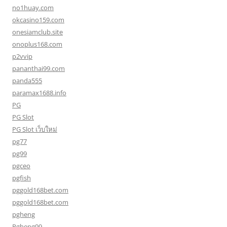
no1huay.com
okcasino159.com
onesiamclub.site
onoplus168.com
p2vvip
pananthai99.com
panda555
paramax1688.info
PG
PG Slot
PG Slot เว็บใหม่
pg77
pg99
pgceo
pgfish
pggold168bet.com
pggold168bet.com
pgheng
Pgheng99