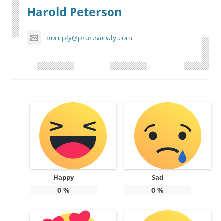
Harold Peterson
noreply@proreviewly.com
Happy
Sad
0
%
0
%