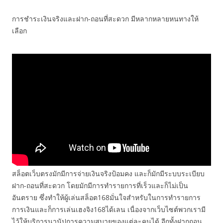
การชำระเงินจริงและฝาก-ถอนที่สะดวก มีหลากหลายหนทางให้
เลือก
สล็อตเว็บตรงมักมีการจ่ายเงินจริงป้อมคง และก็มักมีระบบระเบียบ
ฝาก-ถอนที่สะดวก โดยมักมีการทำรายการที่เร็วและก็ไม่เป็น
อันตราย ซึ่งทำให้ผู้เล่นสล็อต168มั่นใจสำหรับในการทำรายการ
การเงินและก็การเล่นเฮงจิง168ได้เลน เนื่องจากเว็บไซต์พวกเรามี
ไว้ให้บริการนานัปการความสบายของแต่ละคนได้ อีกทั้งฝากถอน