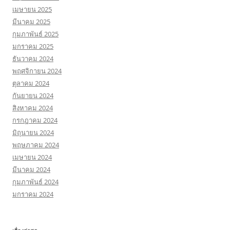
เมษายน 2025
มีนาคม 2025
กุมภาพันธ์ 2025
มกราคม 2025
ธันวาคม 2024
พฤศจิกายน 2024
ตุลาคม 2024
กันยายน 2024
สิงหาคม 2024
กรกฎาคม 2024
มิถุนายน 2024
พฤษภาคม 2024
เมษายน 2024
มีนาคม 2024
กุมภาพันธ์ 2024
มกราคม 2024