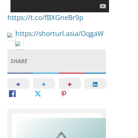
https://t.co/fBXGneBr9p
https://shorturl.asia/OqgaW
SHARE