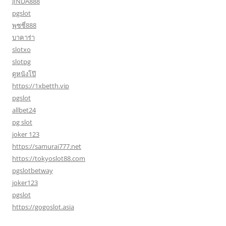
JINDA888
pgslot
พุซซี่888
บาคาร่า
slotxo
slotpg
ดูหนังโป๊
https://1xbetth.vip
pgslot
allbet24
pg slot
joker 123
https://samurai777.net
https://tokyoslot88.com
pgslotbetway
joker123
pgslot
https://gogoslot.asia