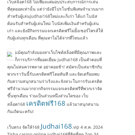
เว็บสล็อต168 ไม่เพียงแค่มอบประสบการณ์การเล่น
ที่สุดยอดเท่านั้น แต่ว่ายังมีโปรโมชั่นพิเศษจำนวนมาก
สำหรับผู้เล่นjudhai168ใหม่และก็เก่า ได้แก่ โบนัส
ต้อนรับสำหรับผู้เล่นใหม่ โบนัสเพิ่มเงินสำหรับผู้เล่น
เก่า และยังมีกิจกรรมแจกเครดิตฟรีไม่ยั้งเซอร์ไพรส์ให้
กับผู้เล่นทุกเดือน ที่คุณหาไม่ได้จากที่ไหนแล้ว
แม้คุณกำลังมองหาเว็บไซต์สล็อตที่มีคุณภาพและ
ก็การบริการที่ยอดเยี่ยม judhai168 เป็นคำตอบที่
คุณไม่สมควรพลาด อย่าคอยช้า! สมัครเป็นสมาชิกกับ
พวกเราวันนี้รับเครดิตฟรีโดยทันที และจัดเตรียมพบ
กับความสนุกสนานร่าเริงและจังหวะในการรับเครดิต
ฟรีจำนวนมากจากกิจกรรมแจกเครดิตฟรีที่พวกเราจัด
ขึ้นทุกเดือน ร่วมเป็นส่วนหนึ่งส่วนใดของ เว็บ
เครดิตฟรี168
สล็อต168
แล้วมาสนุกสนาน
กันเถิดนะครับ!
Judhai168
เว็บตรง จัดให้168
.vip 4 ส.ค. 2024
Tisha casino online judhai168ที่ฮิตที่สุด Top 34