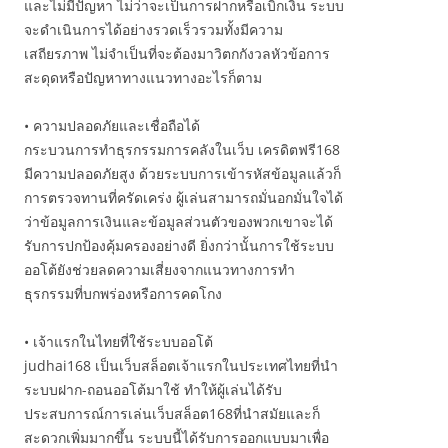
และไม่มีปัญหา ไม่ว่าจะเป็นการฝากหรือเบิกเงิน ระบบ
จะดำเนินการได้อย่างรวดเร็วรวมทั้งมีความ
เสถียรภาพ ไม่จำเป็นที่จะต้องมาวิตกกังวลหัวข้อการ
สะดุดหรือปัญหาทางแนวทางอะไรก็ตาม
• ความปลอดภัยและเชื่อถือได้
กระบวนการทำธุรกรรมการคลังในเว็บ เครดิตฟรี168
มีความปลอดภัยสูง ด้วยระบบการเข้ารหัสข้อมูลแล้วก็
การตรวจทานที่ครัดเคร่ง ผู้เล่นสามารถมั่นอกมั่นใจได้
ว่าข้อมูลการเงินและข้อมูลส่วนตัวของพวกเขาจะได้
รับการปกป้องคุ้มครองอย่างดี ยิ่งกว่านั้นการใช้ระบบ
ออโต้ยังช่วยลดความเสี่ยงจากแนวทางการทำ
ธุรกรรมที่บกพร่องหรือการคดโกง
• เจ้าแรกในไทยที่ใช้ระบบออโต้
judhai168 เป็นเว็บสล็อตเจ้าแรกในประเทศไทยที่นำ
ระบบฝาก-ถอนออโต้มาใช้ ทำให้ผู้เล่นได้รับ
ประสบการณ์การเล่นเว็บสล็อต168ที่นำสมัยและก็
สะดวกเพิ่มมากขึ้น ระบบนี้ได้รับการออกแบบมาเพื่อ