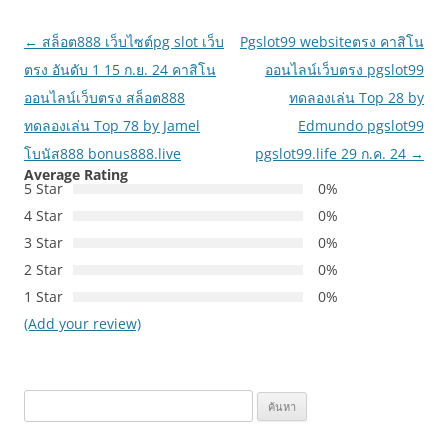
เมนู
←
สล็อต888 เว็บไซต์pg slot เว็บ
Pgslot99 websiteตรง คาสิโน
นำทาง
ตรง อันดับ 1 15 ก.ย. 24 คาสิโน
ออนไลน์เว็บตรง pgslot99
เรื่อง
ออนไลน์เว็บตรง สล็อต888
ทดลองเล่น Top 28 by
ทดลองเล่น Top 78 by Jamel
Edmundo pgslot99
โบนัส888 bonus888.live
pgslot99.life 29 ก.ค. 24
→
Average Rating
5 Star
0%
4 Star
0%
3 Star
0%
2 Star
0%
1 Star
0%
(Add your review)
ค้นหา
สำหรับ: