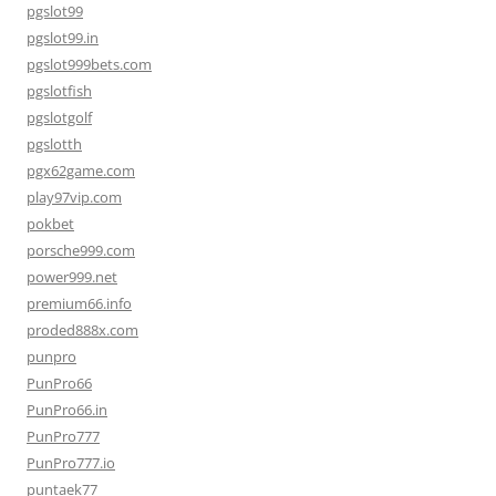
pgslot99
pgslot99.in
pgslot999bets.com
pgslotfish
pgslotgolf
pgslotth
pgx62game.com
play97vip.com
pokbet
porsche999.com
power999.net
premium66.info
proded888x.com
punpro
PunPro66
PunPro66.in
PunPro777
PunPro777.io
puntaek77