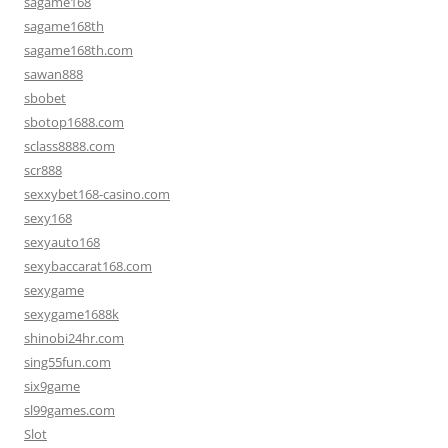
sagame168
sagame168th
sagame168th.com
sawan888
sbobet
sbotop1688.com
sclass8888.com
scr888
sexxybet168-casino.com
sexy168
sexyauto168
sexybaccarat168.com
sexygame
sexygame1688k
shinobi24hr.com
sing55fun.com
six9game
sl99games.com
Slot