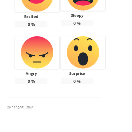
Sleepy
Excited
0
%
0
%
Angry
Surprise
0
%
0
%
29 กรกฎาคม 2024