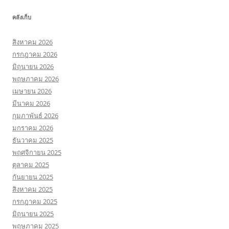
คลังเก็บ
สิงหาคม 2026
กรกฎาคม 2026
มิถุนายน 2026
พฤษภาคม 2026
เมษายน 2026
มีนาคม 2026
กุมภาพันธ์ 2026
มกราคม 2026
ธันวาคม 2025
พฤศจิกายน 2025
ตุลาคม 2025
กันยายน 2025
สิงหาคม 2025
กรกฎาคม 2025
มิถุนายน 2025
พฤษภาคม 2025