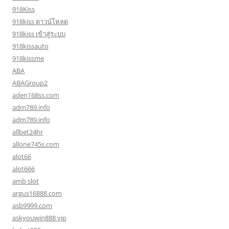
918Kiss
918kiss ดาวน์โหลด
918kiss เข้าสู่ระบบ
918kissauto
918kissme
ABA
ABAGroup2
aden168ss.com
adm789.info
adm789.info
allbet24hr
allone745s.com
alot66
alot666
amb slot
argus16888.com
asb9999.com
askyouwin888 vip