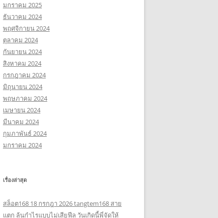
มกราคม 2025
ธันวาคม 2024
พฤศจิกายน 2024
ตุลาคม 2024
กันยายน 2024
สิงหาคม 2024
กรกฎาคม 2024
มิถุนายน 2024
พฤษภาคม 2024
เมษายน 2024
มีนาคม 2024
กุมภาพันธ์ 2024
มกราคม 2024
เรื่องล่าสุด
สล็อต168 18 กรกฎา 2026 tangtem168 สาย
แตก ลุ้นกำไรแบบไม่เสียฟีล วันเกิดนี้พี่จัดให้