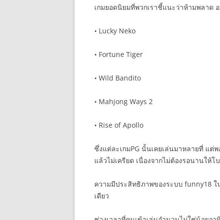
เกมยอดนิยมที่พวกเราชี้แนะว่าห้ามพลาด อ
• Lucky Neko
• Fortune Tiger
• Wild Bandito
• Mahjong Ways 2
• Rise of Apollo
ซึ่งแต่ละเกมPG นั้นเคยเล่นมาหลายที่ แต่พอ
แล้วไม่เครียด เนื่องจากไม่ต้องรอนานให้โ
ความมีประสิทธิภาพของระบบ funny18 ในข
เดียว
ช่วงเวลาที่คนเข้าเล่นจำนวนไม่ใช่น้อยอาทิ