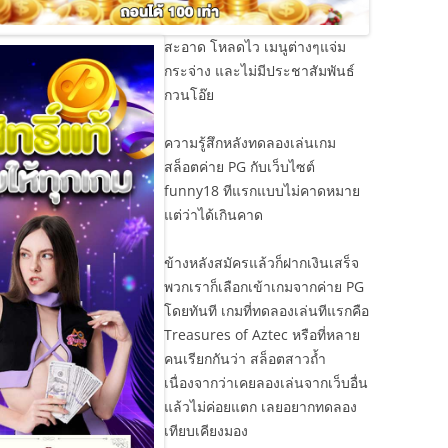
สะอาด โหลดไว เมนูต่างๆแจ่ม
กระจ่าง และไม่มีประชาสัมพันธ์
กวนโอ๊ย
ความรู้สึกหลังทดลองเล่นเกม
สล็อตค่าย PG กับเว็บไซต์
funny18 ทีแรกแบบไม่คาดหมาย
แต่ว่าได้เกินคาด
ข้างหลังสมัครแล้วก็ฝากเงินเสร็จ
พวกเราก็เลือกเข้าเกมจากค่าย PG
โดยทันที เกมที่ทดลองเล่นทีแรกคือ
Treasures of Aztec หรือที่หลาย
คนเรียกกันว่า สล็อตสาวถ้ำ
เนื่องจากว่าเคยลองเล่นจากเว็บอื่น
แล้วไม่ค่อยแตก เลยอยากทดลอง
เทียบเคียงมอง