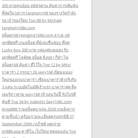
300 สายทุนน้อย สมัครด่วน คุ้มค่าการเดิมพัน
ที่สุดในวงการ tangtem168 ของรางวัลกำลัง
รอ เจ้าของใหม่ Top 88 by Michale
tangtem168e.com
สล็อต168 Hengjing168d.com 4 ก.ค. 69
เครดิตฟรี เกมสล็อต ที่ผู้เล่นชื่นชอบ ที่สุด
Lucky box 300 บาท กล่องสุ่มเฮงเฮง รับ
เครดิตฟรี ไลฟ์สด สล็อต ยิงปลา กีฬา ไพ่
สล็อต168 คุ้มค่า ที่ไว้ใจ Top 12 by Mitzi
บาคาร่า 2 กรกฎา 26 sexy168 เปิดมุมมอง
ใหม่ของเกมบาคาร่า เซียนบาคาร่าตัวจริงรับ
3 แสน ระบบอัตโนมัติเจ้าแรก บาคาร่าสด ดีล
เลอร์สาวสวย sexy168 เข้าเล่นวันนี้ รับโปรดี
ทันที Top 34 by Valentin Sexy168c.com
Jinda888 รวมสล็อตน่าเล่น 2026 เกมดังจาก
ค่ายชั้นนำ พร้อมรายละเอียดครบทุกมิติ 27
September 2569 เวปไซต์ แตกง่าย
jin888.asia คาสิโน เว็บใหญ่ ทดลองเล่น Top