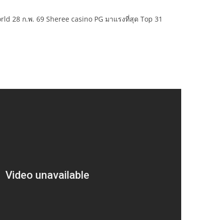
ld 28 ก.พ. 69 Sheree casino PG มาแรงที่สุด Top 31