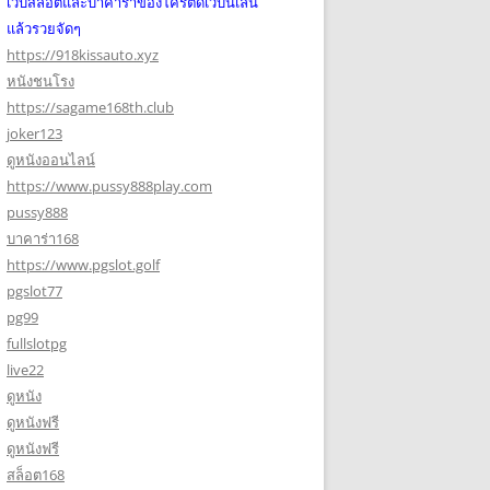
เว็บสล็อตและบาคาร่าของโครตดีเว็บนี้เล่น
แล้วรวยจัดๆ
https://918kissauto.xyz
หนังชนโรง
https://sagame168th.club
joker123
ดูหนังออนไลน์
https://www.pussy888play.com
pussy888
บาคาร่า168
https://www.pgslot.golf
pgslot77
pg99
fullslotpg
live22
ดูหนัง
ดูหนังฟรี
ดูหนังฟรี
สล็อต168