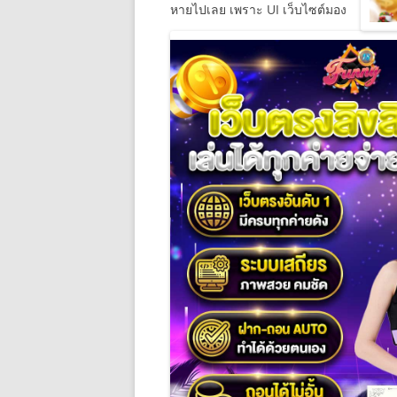
หายไปเลย เพราะ UI เว็บไซต์มอง