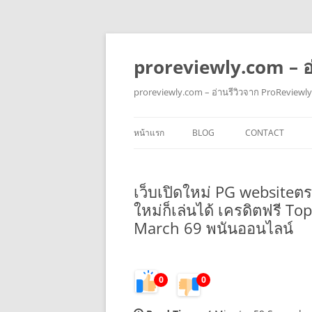
proreviewly.com – อ่
proreviewly.com – อ่านรีวิวจาก ProReviewly.
หน้าแรก
BLOG
CONTACT
เว็บเปิดใหม่ PG websiteตรง
ใหม่ก็เล่นได้ เครดิตฟรี T
March 69 พนันออนไลน์
0
0