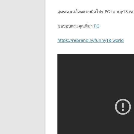
สูตรเล่นสล็อตแบบมือโปร PG funny18.wor
ขอขอบพระคุณที่มา
PG
https://rebrand.ly/funny18-world