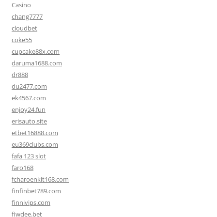
Casino
chang7777
cloudbet
coke55
cupcake88x.com
daruma1688.com
dr888
du2477.com
ek4567.com
enjoy24.fun
erisauto.site
etbet16888.com
eu369clubs.com
fafa 123 slot
faro168
fcharoenkit168.com
finfinbet789.com
finnivips.com
fiwdee.bet