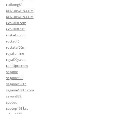
redkong89
RENO88WIN.COM
RENO88WIN.COM
rich8188.com
rich8188.net
rizzbetx.com
rocket45
rockstar66m
royal online
royal99y.com
run24pro.com
sagame
sagame168
sagame168th
sagame168th.com
sawan888
sbobet
sbotop1688.com