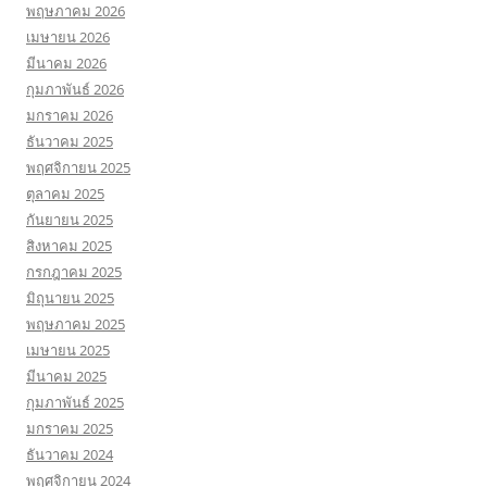
พฤษภาคม 2026
เมษายน 2026
มีนาคม 2026
กุมภาพันธ์ 2026
มกราคม 2026
ธันวาคม 2025
พฤศจิกายน 2025
ตุลาคม 2025
กันยายน 2025
สิงหาคม 2025
กรกฎาคม 2025
มิถุนายน 2025
พฤษภาคม 2025
เมษายน 2025
มีนาคม 2025
กุมภาพันธ์ 2025
มกราคม 2025
ธันวาคม 2024
พฤศจิกายน 2024