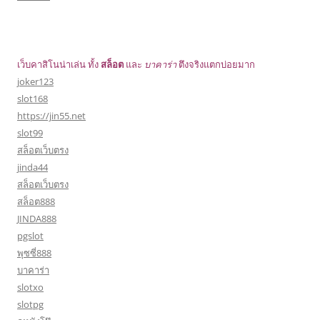
เว็บคาสิโนน่าเล่น ทั้ง
สล็อต
และ
บาคาร่า
ตึงจริงแตกบ่อยมาก
joker123
slot168
https://jin55.net
slot99
สล็อตเว็บตรง
jinda44
สล็อตเว็บตรง
สล็อต888
JINDA888
pgslot
พุซซี่888
บาคาร่า
slotxo
slotpg