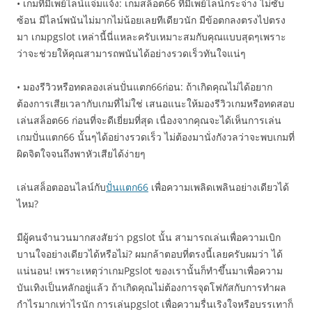
• เกมที่มีเพย์ไลน์แจ่มแจ้ง: เกมสล็อต66 ที่มีเพย์ไลน์กระจ่าง ไม่ซับ
ซ้อน มีไลน์พนันไม่มากไม่น้อยเลยทีเดียวนัก มีข้อตกลงตรงไปตรง
มา เกมpgslot เหล่านี้นี่แหละครับเหมาะสมกับคุณแบบสุดๆเพราะ
ว่าจะช่วยให้คุณสามารถพนันได้อย่างรวดเร็วทันใจแน่ๆ
• มองรีวิวหรือทดลองเล่นปั่นแตก66ก่อน: ถ้าเกิดคุณไม่ได้อยาก
ต้องการเสียเวลากับเกมที่ไม่ใช่ เสนอแนะให้มองรีวิวเกมหรือทดสอบ
เล่นสล็อต66 ก่อนที่จะดีเยี่ยมที่สุด เนื่องจากคุณจะได้เห็นการเล่น
เกมปั่นแตก66 นั้นๆได้อย่างรวดเร็ว ไม่ต้องมานั่งกังวลว่าจะพบเกมที่
ผิดจิตใจจนถึงพาหัวเสียได้ง่ายๆ
เล่นสล็อตออนไลน์กับ
ปั่นแตก66
เพื่อความเพลิดเพลินอย่างเดียวได้
ไหม?
มีผู้คนจำนวนมากสงสัยว่า pgslot นั้น สามารถเล่นเพื่อความเบิก
บานใจอย่างเดียวได้หรือไม่? ผมกล้าตอบที่ตรงนี้เลยครับผมว่า ได้
แน่นอน! เพราะเหตุว่าเกมPgslot ของเรานั้นก็ทำขึ้นมาเพื่อความ
บันเทิงเป็นหลักอยู่แล้ว ถ้าเกิดคุณไม่ต้องการจุดโฟกัสกับการทำผล
กำไรมากเท่าไรนัก การเล่นpgslot เพื่อความรื่นเริงใจหรือบรรเทาก็