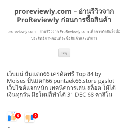
proreviewly.com – อ่านรีวิวจาก
ProReviewly ก่อนการซื้อสินค้า
proreviewly.com – อ่านรีวิวจาก ProReviewly.com เพื่อการตัดสินใจที่มี
ประสิทธิภาพก่อนที่จะซื้อสินค้าและบริการ
ข้าม
เมนู
ไป
ยัง
เนื้อหา
เว็บแม่ ปั่นแตก66 เครดิตฟรี Top 84 by
Moises ปั่นแตก66 puntaek66.store pgslot
เว็บไซต์แจกหนัก เทคนิคการเล่น สล็อต ให้ได้
เงินทุกวัน มือใหม่ก็ทำได้ 31 DEC 68 คาสิโน
0
0