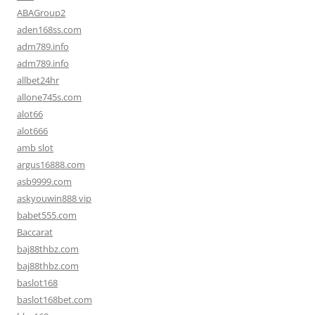
ABAGroup2
aden168ss.com
adm789.info
adm789.info
allbet24hr
allone745s.com
alot66
alot666
amb slot
argus16888.com
asb9999.com
askyouwin888 vip
babet555.com
Baccarat
baj88thbz.com
baj88thbz.com
baslot168
baslot168bet.com