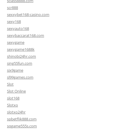
sclass8888.com
scr888
sexxybet168-casino.com
sexy168
sexyauto168
sexybaccarat168.com
sexygame
sexygame1688k
shinobi24hr.com
sing55fun.com
six9game
sl99games.com
Slot
Slot Online
slot168
Slotxo
slotxo24hr
spbetflik888.com
sqgame555s.com