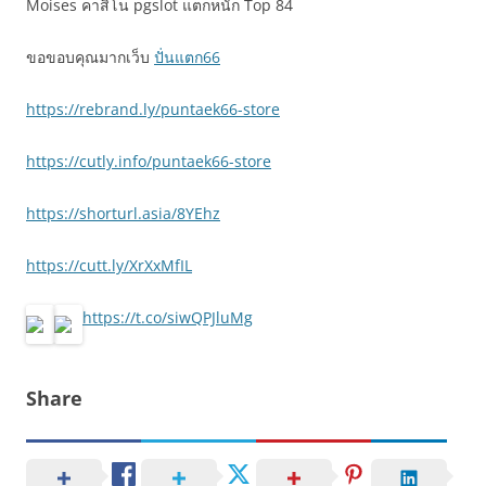
Moises คาสิโน pgslot แตกหนัก Top 84
ขอขอบคุณมากเว็บ
ปั่นแตก66
https://rebrand.ly/puntaek66-store
https://cutly.info/puntaek66-store
https://shorturl.asia/8YEhz
https://cutt.ly/XrXxMfIL
https://t.co/siwQPJluMg
Share