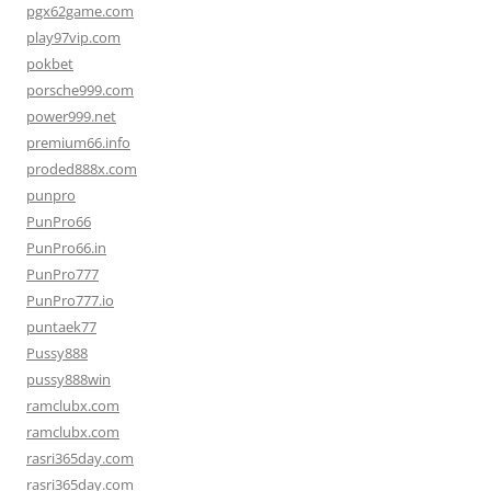
pgx62game.com
play97vip.com
pokbet
porsche999.com
power999.net
premium66.info
proded888x.com
punpro
PunPro66
PunPro66.in
PunPro777
PunPro777.io
puntaek77
Pussy888
pussy888win
ramclubx.com
ramclubx.com
rasri365day.com
rasri365day.com