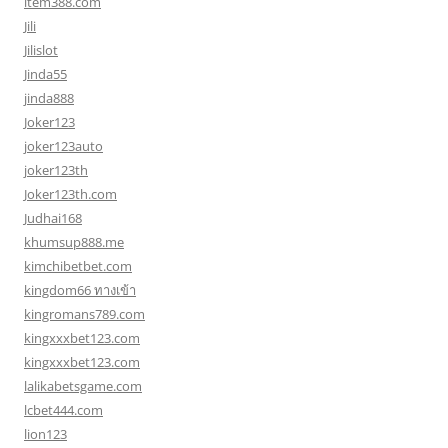
item388.com
Jili
Jilislot
Jinda55
jinda888
Joker123
joker123auto
joker123th
Joker123th.com
Judhai168
khumsup888.me
kimchibetbet.com
kingdom66 ทางเข้า
kingromans789.com
kingxxxbet123.com
kingxxxbet123.com
lalikabetsgame.com
lcbet444.com
lion123