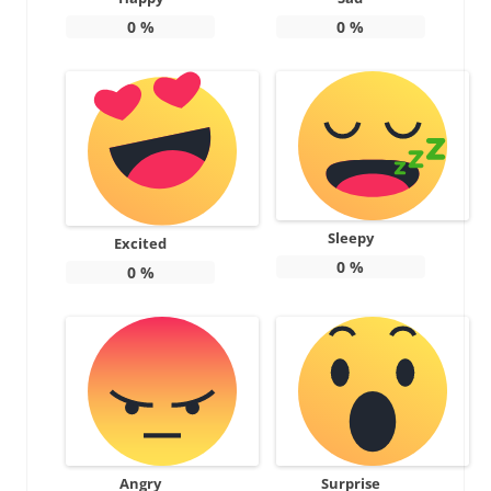
0
%
0
%
Sleepy
Excited
0
%
0
%
Angry
Surprise