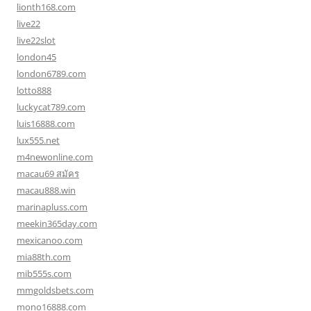
lionth168.com
live22
live22slot
london45
london6789.com
lotto888
luckycat789.com
luis16888.com
lux555.net
m4newonline.com
macau69 สมัคร
macau888.win
marinapluss.com
meekin365day.com
mexicanoo.com
mia88th.com
mib555s.com
mmgoldsbets.com
mono16888.com