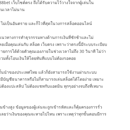
188bet เว็บไซต์ตรง ถึงได้รับความไว้วางใจจากผู้เล่นใน
ยในเวลาไม่นาน
ม่เป็นอันตราย และก็ไวที่สุดในวงการสล็อตออนไลน์
ือแนวทางการทำธุรกรรมทางด้านการเงินที่ชักช้าและไม่
ลยเมื่อคุณเล่นกับ สล็อต เว็บตรง เพราะว่าตรงนี้มีระบบระเบียบ
ยการได้ด้วยตัวคุณเองภายในช่วงเวลาไม่ถึง 30 วินาที ไม่ว่า
ทั้งโอนเงินให้โดยทันทีแบบไม่ต้องรอคอย
์ชั้นนำของประเทศไทย แล้วก็ยังสามารถใช้งานผ่านระบบ
ะมีบัญชีธนาคารหรือไม่ก็สามารถเล่นสล็อตได้โดยง่าย เหมาะ
 ไม่ต้องแปะสลิป ไม่ต้องแชทกับแอดมิน ทุกๆอย่างจบถึงที่เหมาะ
้างสูง ข้อมูลของผู้เล่นจะถูกเข้ารหัสและก็คุ้มครองการรั่ว
จเลยว่าเงินของคุณจะหายไปไหน เพราะเหตุว่าทุกขั้นตอนมีการ