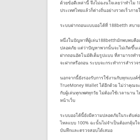
ด้วยข้อดีเหล่านี้ จึงไม่ฉงนใจเลยว่าทำไม 
ประเทศไทยแล้วก็ต่างถิ่นอย่างรวดเร็วภา
ระบบฝากถอนแบบออโต้ที่ 188betth สบาย ไ
หนึ่งในปัญหาที่ผู้เล่น188betthมักพบพบค
ปลอดภัย แต่ว่าปัญหาพวกนั้นจะไม่เกิดขึ้นเ
ฝากถอนอัตโนมัติเต็มรูปแบบ ที่สามารถทำรา
จะฝากหรือถอน ระบบจะกระทำการสำรวจรวม
นอกจากนี้ยังรองรับการใช้งานกับทุกแบงค
TrueMoney Wallet ได้อีกด้วย ไม่ว่าคุณจ
กับผู้เล่นทุกเพศทุกวัย ไม่ต้องใช้เวลานาน
หน้าเว็บ
ระบบออโต้นี้ยังมีความปลอดภัยในระดับค่อนข
ไหลแบบ 100% ฉะนั้นไม่จำเป็นต้องกลุ้มใ
บันทึกและตรวจสอบได้เสมอ