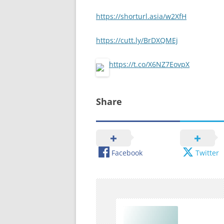
https://shorturl.asia/w2XfH
https://cutt.ly/BrDXQMEj
https://t.co/X6NZ7EovpX
Share
Facebook
Twitter