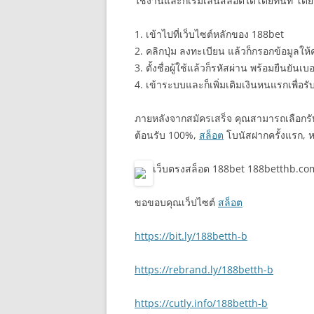
ใช้งานและก็เริ่มเล่นสล็อตได้โดยทันที โดยก
1. เข้าไปที่เว็บไซต์หลักของ 188bet
2. คลิกปุ่ม ลงทะเบียน แล้วก็กรอกข้อมูลให้
3. ตั้งชื่อผู้ใช้แล้วก็รหัสผ่าน พร้อมยืนยันเบ
4. เข้าระบบและก็เพิ่มเติมเงินหนแรกเพื่อร
ภายหลังจากสมัครเสร็จ คุณสามารถเลือกรั
ต้อนรับ 100%,
สล็อต
โบนัสฝากครั้งแรก, ห
เว็บตรงสล็อต 188bet 188betthb.com 1
ขอขอบคุณเว็ปไซต์
สล็อต
https://bit.ly/188betth-b
https://rebrand.ly/188betth-b
https://cutly.info/188betth-b