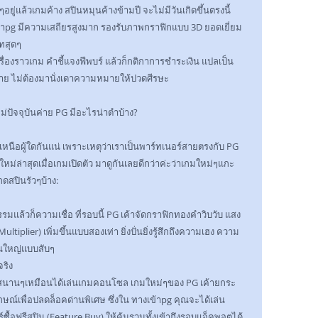
อยู่แล้วเกมค้าง สปินหมุนค้างข้ามปี จะไม่มีวันเกิดขึ้นตรงนี้
เข้าpg มีความเสถียรสูงมาก รองรับภาพกราฟิกแบบ 3D ยอดเยี่ยม
ทสุดๆ
รื่องราวเกม คำชี้แจงฟีพบร์ แล้วก็กติกาการชำระเงิน แปลเป็น
ง่าย ไม่ต้องมานั่งเดาความหมายให้ปวดศีรษะ
ม่ปัจจุบันค่าย PG มีอะไรน่าตำบ้าง?
่งเหนือผู้ใดกันแน่ เพราะเหตุว่าเราเป็นพาร์ทเนอร์สายตรงกับ PG
หม่ล่าสุดเมื่อเกมเปิดตัว มาดูกันเลยดีกว่าค่ะว่าเกมใหม่ๆแกะ
กดสปินรัวๆบ้าง:
มแล้วก็ความเชื่อ ที่รอบนี้ PG เค้าจัดกราฟิกทองคำวิบวับ แสง
ltiplier) เพิ่มขึ้นแบบสองเท่า ยิ่งปั่นยิ่งรู้สึกถึงความเฮง ความ
้อนใหญ่แบบสับๆ
ริง
นุกสนานๆเหมือนได้เล่นเกมคอนโซล เกมใหม่ๆของ PG เค้ายกระ
กษณ์เพื่อปลดล็อคด่านพิเศษ ซึ่งใน ทางเข้าpg คุณจะได้เล่น
ร์ซื้อฟรีสปิน (Feature Buy) ให้คุ้มรวมทั้งเข้าถึงรอบแจ็คพอตได้