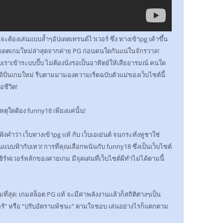
มันจะต้องเล่นแบบล้ำๆอัปเดตเทรนด์ไวเวอร์ ซึ่ง ทางเข้าpg เค้าขึ้น
 อัปเดตเกมใหม่ล่าสุดจากค่าย PG ก่อนคนใดกันแน่ในจักรวาล!
เราเข้าระบบปั๊บ ไม่ต้องนั่งรอเป็นอาทิตย์ให้เสียอารมณ์ คนใด
้ปั่นเกมใหม่ รีบตามมามองความเริ่ดฉบับตัวแม่ของเว็บไซต์นี้
ชีวิต!
เหตุใดต้อง funny18 เพียงแค่นั้น!
คำว่า เว็บทางเข้าpg แท้ กับ เว็บเอเย่นต์ จนกระทั่งหูชาใช่
นแบบฟ้ากับเหว! การที่คุณเลือกพนันกับ funny18 ซึ่งเป็นเว็บไซต์
ฟเวอร์หลักของค่ายเกม มีจุดเด่นที่เว็บไซต์ผีทำไม่ได้ตามนี้
ี่สุด: เกมสล็อต PG แท้ จะมีค่าพลังงานแล้วก็สถิติต่างๆเป็น
ร์” หรือ “ปรับอัตราแพ้ชนะ” ตามใจชอบ เล่นอย่างไรก็แตกตาม