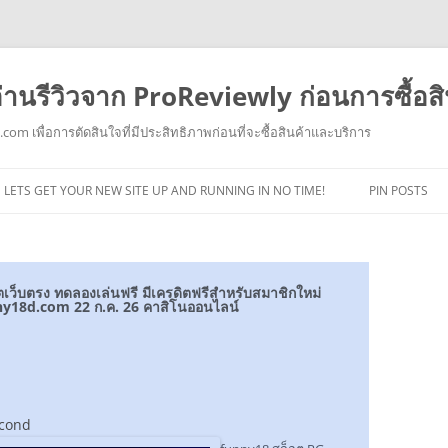
านรีวิวจาก ProReviewly ก่อนการซื้อสิ
com เพื่อการตัดสินใจที่มีประสิทธิภาพก่อนที่จะซื้อสินค้าและบริการ
ข้าม
ไป
LETS GET YOUR NEW SITE UP AND RUNNING IN NO TIME!
PIN POSTS
ยัง
เนื้อหา
ตเว็บตรง ทดลองเล่นฟรี มีเครดิตฟรีสำหรับสมาชิกใหม่
ny18d.com 22 ก.ค. 26 คาสิโนออนไลน์
econd