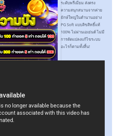
ระดับพรีเมียม ส่งตรง
ความสนุกสนานจากค่าย
ยักษ์ใหญ่ในตำนานอย่าง
PG Soft แบบลิขสิทธิ์แท้
100% ไม่ผ่านเอเย่นต์ ไม่มี
การดัดแปลงแก้ไขระบบ
อะไรก็ตามทั้งสิ้น!