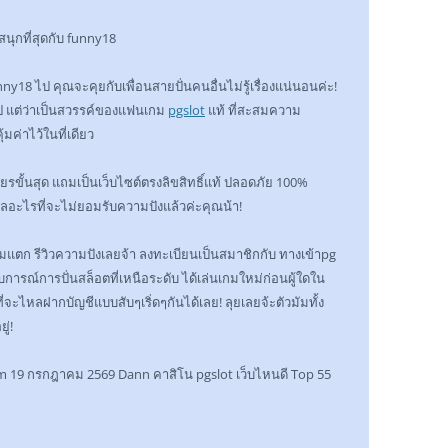
นุกที่สุดกับ funny18
ny18 ไป คุณจะคุยกับเพื่อนสายปั่นคนอื่นไม่รู้เรื่องแน่นอนค่ะ!
่วไป แต่ว่าเป็นสวรรค์ของแฟนเกม
pgslot
แท้ ที่สะสมความ
้มค่าไว้ในที่เดียว
ยรขั้นสุด แถมเป็นเว็บไซต์ตรงลิขสิทธิ์แท้ ปลอดภัย 100%
ผลอะไรที่จะไม่ยอมรับความปังแล้วค่ะคุณน้า!
วามแตก รีวิวความปังเลยจ้า ลงทะเบียนเป็นสมาชิกกับ ทางเข้าpg
บการณ์การปั่นสล็อตที่เหนือระดับ ได้เล่นเกมใหม่ก่อนผู้ใดใน
จะไหลฝากบัญชีแบบสับๆเริ่ดๆกันได้เลย! ลุยเลยจ้ะตัวมัมทั้ง
ู่!
m 19 กรกฎาคม 2569 Dann คาสิโน pgslot เว็บไหนดี Top 55