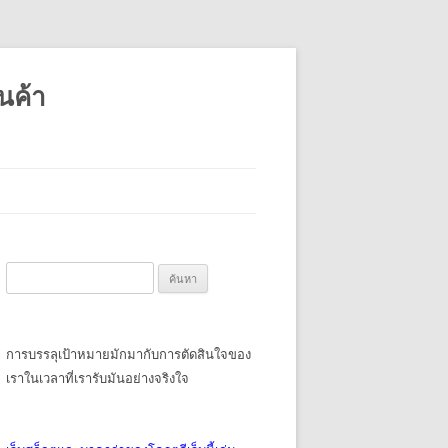
นค้า
ค้นหา
สำหรับ:
การบรรลุเป้าหมายมักมากับการตัดสินใจของ
เราในเวลาที่เรารับมันอย่างจริงใจ