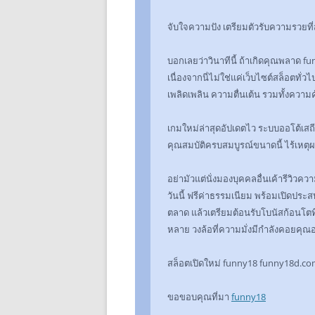
จับใจความปัง เตรียมตัวรับความรวยที่ส
บอกเลยว่าวินาทีนี้ ถ้าเกิดคุณพลาด fun
เนื่องจากนี่ไม่ใช่แค่เว็บไซต์สล็อตทั
เพลิดเพลิน ความตื่นเต้น รวมทั้งความคุ
เกมใหม่ล่าสุดอัปเดตไว ระบบออโต้เสถี
คุณสมบัติครบสมบูรณ์ขนาดนี้ ไร้เหตุ
อย่ามัวแต่นั่งมองบุคคลอื่นเค้ารีวิวค
วันนี้ ฟรีค่าธรรมเนียม พร้อมเปิดประส
ตลาด แล้วเตรียมต้อนรับโบนัสก้อนโตที่
หลาย วงล้อที่ความมั่งมีกำลังคอยคุณอย
สล็อตเปิดใหม่ funny18 funny18d.co
ขอขอบคุณที่มา
funny18