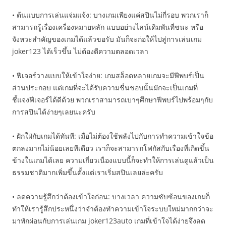
• ต้นแบบการเล่นแจ่มแจ้ง: บางเกมเพียงแค่สปินไม่กี่รอบ พวกเราก็
สามารถรู้เรื่องเครื่องหมายหลัก แบบอย่างไลน์เดิมพันที่ชนะ หรือ
จังหวะสำคัญของเกมได้แล้วขอรับ มันก็จะก่อให้ไปสู่การเล่นเกม
joker123 ได้เร็วขึ้น ไม่ต้องตีความตลอดเวลา
• ฟีเจอร์วางแบบให้เข้าใจง่าย: เกมสล็อตหลายเกมจะมีฟีพบร์เป็น
ส่วนประกอบ แต่เกมที่จะได้รับความชื่นชอบนั้นมักจะเป็นเกมที่
ชี้แจงฟีเจอร์ได้ดีด้วย พวกเราสามารถเบาๆศึกษาฟีพบร์ไปพร้อมๆกับ
การสปินได้ง่ายๆเลยนะครับ
• ฝักใฝ่กับเกมได้ทันที: เมื่อไม่ต้องใช้พลังไปกับการทำความเข้าใจข้อ
ตกลงมากไม่น้อยเลยทีเดียว เราก็จะสามารถโฟกัสกับเรื่องที่เกิดขึ้น
ข้างในเกมได้เลย ความเกี่ยวเนื่องแบบนี้ก็จะทำให้การเล่นดูแล้วเป็น
ธรรมชาติมากเพิ่มขึ้นตั้งแต่เราเริ่มสปินเลยล่ะครับ
• ลดความรู้สึกว่าต้องเข้าใจก่อน: บางเวลา ความซับซ้อนของเกมก็
ทำให้เรารู้สึกประหนึ่งว่าจำต้องทำความเข้าใจระบบใหม่มากกว่าจะ
มาพักผ่อนกับการเล่นเกม joker123auto เกมที่เข้าใจได้ง่ายจึงลด