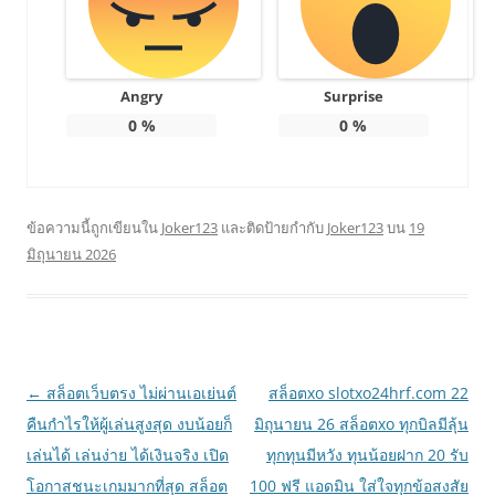
Angry
Surprise
0
%
0
%
ข้อความนี้ถูกเขียนใน
Joker123
และติดป้ายกำกับ
Joker123
บน
19
มิถุนายน 2026
เมนู
←
สล็อตเว็บตรง ไม่ผ่านเอเย่นต์
สล็อตxo slotxo24hrf.com 22
นำทาง
คืนกำไรให้ผู้เล่นสูงสุด งบน้อยก็
มิถุนายน 26 สล็อตxo ทุกบิลมีลุ้น
เรื่อง
เล่นได้ เล่นง่าย ได้เงินจริง เปิด
ทุกทุนมีหวัง ทุนน้อยฝาก 20 รับ
โอกาสชนะเกมมากที่สุด สล็อต
100 ฟรี แอดมิน ใส่ใจทุกข้อสงสัย