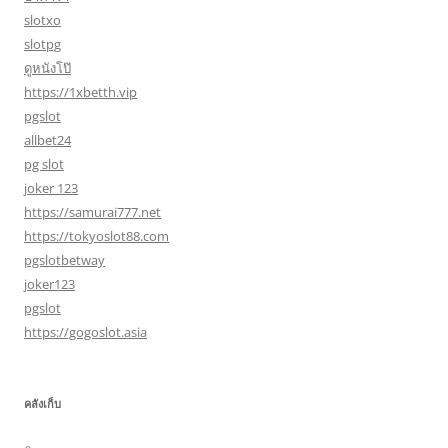
slotxo
slotpg
ดูหนังโป๊
https://1xbetth.vip
pgslot
allbet24
pg slot
joker 123
https://samurai777.net
https://tokyoslot88.com
pgslotbetway
joker123
pgslot
https://gogoslot.asia
คลังเก็บ