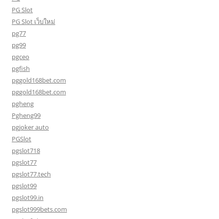
PG Slot
PG Slot เว็บใหม่
pg77
pg99
pgceo
pgfish
pggold168bet.com
pggold168bet.com
pgheng
Pgheng99
pgjoker auto
PGSlot
pgslot718
pgslot77
pgslot77.tech
pgslot99
pgslot99.in
pgslot999bets.com