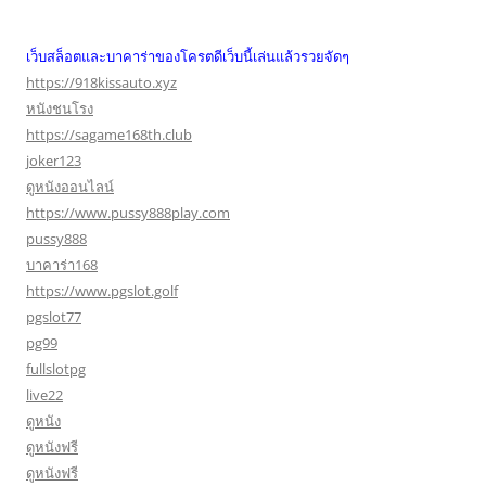
เว็บสล็อตและบาคาร่าของโครตดีเว็บนี้เล่นแล้วรวยจัดๆ
https://918kissauto.xyz
หนังชนโรง
https://sagame168th.club
joker123
ดูหนังออนไลน์
https://www.pussy888play.com
pussy888
บาคาร่า168
https://www.pgslot.golf
pgslot77
pg99
fullslotpg
live22
ดูหนัง
ดูหนังฟรี
ดูหนังฟรี