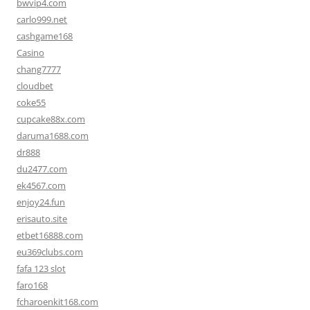
bwvip4.com
carlo999.net
cashgame168
Casino
chang7777
cloudbet
coke55
cupcake88x.com
daruma1688.com
dr888
du2477.com
ek4567.com
enjoy24.fun
erisauto.site
etbet16888.com
eu369clubs.com
fafa 123 slot
faro168
fcharoenkit168.com