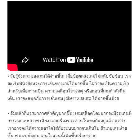
• รับรู้จังหวะของเกมได้ง่ายขึ้น: เมื่อข้อตกลงเกมไม่สลับซับซ้อน เรา
จะเริ่มพินิจจังหวะการเล่นของเกมได้มากขึ้น ไม่ว่าจะเป็นความเร็ว
สำหรับเพื่อการสปิน ความเคลื่อนไหวเหตุ หรือตอนที่เกมกำลังตื่น
เต้น เราจะสนุกกับการเล่นเกม joker123auto ได้มากขึ้นด้วย
• ธีมแล้วก็บรรยากาศสำคัญมากขึ้น: เกมสล็อตโดยมากจะมีจุดเด่นที่
การออกแบบภาพ เสียง และเรื่องราวด้านในเกมกันอยู่แล้ว แต่ว่า
เราอาจจะให้ความเอาใจใส่กับระบบมากจนเกินไป ถ้าเกมเล่นง่าย
ขึ้น พวกเราก็จะมาสนใจส่วนนี้เพิ่มขึ้นเรื่อยๆด้วย