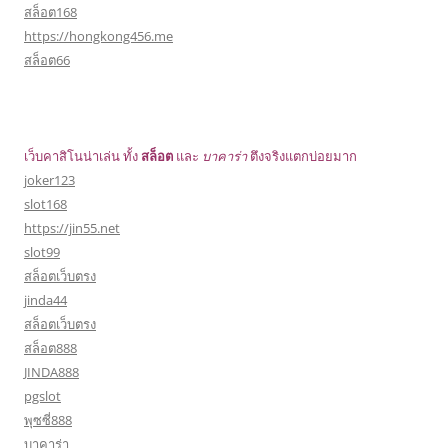
สล็อต168
https://hongkong456.me
สล็อต66
เว็บคาสิโนน่าเล่น ทั้ง
สล็อต
และ
บาคาร่า
ตึงจริงแตกบ่อยมาก
joker123
slot168
https://jin55.net
slot99
สล็อตเว็บตรง
jinda44
สล็อตเว็บตรง
สล็อต888
JINDA888
pgslot
พุซซี่888
บาคาร่า