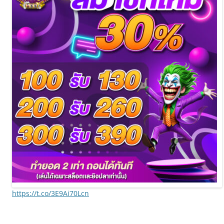
https://t.co/3E9Ai70Lcn