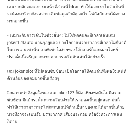
เล่นง่ายมักจะลดภาระหน้าที่ส่วนนี้ไปเลย ทำให้พวกเราไม่จำเป็นที่
จะต้องมาวิตกกังวลว่าจะลืมข้อมูลสำคัญอะไร โฟกัสกับเกมได้อย่าง
มากมากขึ้น
• เหมาะกับการเล่นในช่วงสั้นๆ: ไม่ใช่ทุกคนจะมีเวลาเล่นเกม
joker123auto นานๆอยู่แล้ว บางโอกาสพวกเราอาจมีเวลาไม่กี่นาที
ในการเล่นเท่านั้น เกมที่เข้าใจง่ายของโจ๊กเกอร์ก็เลยตอบโจทย์
ประเด็นนี้เจริญมากมาย สามารถเริ่มต้นเล่นได้อย่างเร็ว
เกม joker slot ที่ไม่สลับซับซ้อน เปิดโอกาสให้คนเล่นพึงพอใจเสน่ห์
ด้านอื่นของเกมมากขึ้นเรื่อยๆ
อีกความน่าดึงดูดใจของเกม joker123 ก็คือ เพียงพอมันไม่มีความ
ซับซ้อน มีแม้กระนั้นความเรียบง่ายให้เรามองเห็นอยู่ตลอด มันก็
ทำให้เราสามารถจุดโฟกัสกับเสน่ห์ด้านอื่นๆของเกมได้มากขึ้นด้วย
บางทีอาจจะเป็นธีม บรรยากาศ เสียงประกอบ หรือจังหวะการเล่น
ก็ตาม