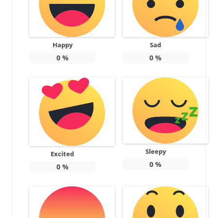
Happy
Sad
0
%
0
%
Sleepy
Excited
0
%
0
%