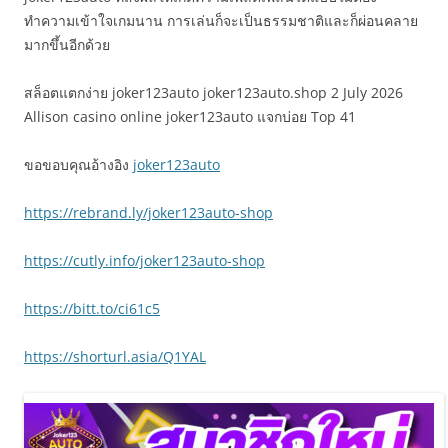
ทำความเข้าใจเกมนาน การเล่นก็จะเป็นธรรมชาติและก็ผ่อนคลาย
มากขึ้นอีกด้วย
สล็อตแตกง่าย joker123auto joker123auto.shop 2 July 2026
Allison casino online joker123auto แจกบ่อย Top 41
ขอขอบคุณอ้างอิง
joker123auto
https://rebrand.ly/joker123auto-shop
https://cutly.info/joker123auto-shop
https://bitt.to/ci61c5
https://shorturl.asia/Q1YAL