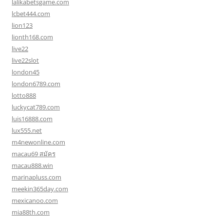
lalikabetsgame.com
lcbet444.com
lion123
lionth168.com
live22
live22slot
london45
london6789.com
lotto888
luckycat789.com
luis16888.com
lux555.net
m4newonline.com
macau69 สมัคร
macau888.win
marinapluss.com
meekin365day.com
mexicanoo.com
mia88th.com