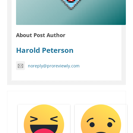
About Post Author
Harold Peterson
noreply@proreviewly.com