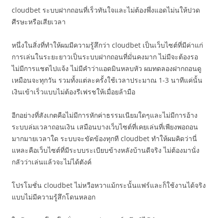
cloudbet ระบบฝากถอนที่เร็วทันใจและไม่ต้องพึ่งแอดไม่นให้ปวด
ศีรษะหรือเสียเวลา
หนึ่งในสิ่งที่ทำให้ผมมีความรู้สึกว่า cloudbet เป็นเว็บไซต์ที่มีค่าแก่
การเล่นในระยะยาวเป็นระบบฝากถอนที่มั่นคงมาก ไม่มีจะต้องรอ
ไม่มีการแชตไปแจ้ง ไม่มีคำว่าแอดมินหลบหัว ผมทดลองฝากถอนดู
เหมือนจะทุกวัน รวมทั้งแต่ละครั้งใช้เวลาประมาณ 1-3 นาทีแค่นั้น
เงินเข้าเร็วแบบไม่ต้องรีเฟรชให้เมื่อยล้ามือ
อีกอย่างที่สังเกตคือไม่มีการหักค่าธรรมเนียมใดๆและไม่มีการอ้าง
ระบบล่มเวลาถอนเงิน เสมือนบางเว็บไซต์ที่เคยเล่นที่เพียงพอถอน
มากมายเวลาใด ระบบจะขัดข้องทุกที cloudbet ทำให้ผมคิดว่านี่
แหละคือเว็บไซต์ที่มีระบบระเบียบข้างหลังบ้านดีจริง ไม่ต้องมานั่ง
กลัวว่าเล่นแล้วจะไม่ได้ตังค์
โปรโมชั่น cloudbet ไม่หวือหวาแม้กระนั้นแฟร์และก็ใช้งานได้จริง
แบบไม่มีความรู้สึกโดนหลอก