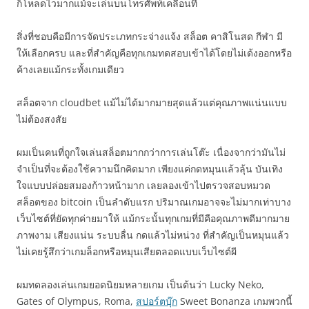
ก็โหลดไวมากแม้จะเล่นบนโทรศัพท์เคลื่อนที่
สิ่งที่ชอบคือมีการจัดประเภทกระจ่างแจ้ง สล็อต คาสิโนสด กีฬา มี
ให้เลือกครบ และที่สำคัญคือทุกเกมทดสอบเข้าได้โดยไม่เด้งออกหรือ
ค้างเลยแม้กระทั้งเกมเดียว
สล็อตจาก cloudbet แม้ไม่ได้มากมายสุดแล้วแต่คุณภาพแน่นแบบ
ไม่ต้องสงสัย
ผมเป็นคนที่ถูกใจเล่นสล็อตมากกว่าการเล่นโต๊ะ เนื่องจากว่ามันไม่
จำเป็นที่จะต้องใช้ความนึกคิดมาก เพียงแค่กดหมุนแล้วลุ้น บันเทิง
ใจแบบปล่อยสมองก้าวหน้ามาก เลยลองเข้าไปตรวจสอบหมวด
สล็อตของ bitcoin เป็นลำดับแรก ปริมาณเกมอาจจะไม่มากเท่าบาง
เว็บไซต์ที่ยัดทุกค่ายมาให้ แม้กระนั้นทุกเกมที่มีคือคุณภาพดีมากมาย
ภาพงาม เสียงแน่น ระบบลื่น กดแล้วไม่หน่วง ที่สำคัญเป็นหมุนแล้ว
ไม่เคยรู้สึกว่าเกมล็อกหรือหมุนเสียตลอดแบบเว็บไซต์ผี
ผมทดลองเล่นเกมยอดนิยมหลายเกม เป็นต้นว่า Lucky Neko,
Gates of Olympus, Roma,
สปอร์ตบุ๊ก
Sweet Bonanza เกมพวกนี้