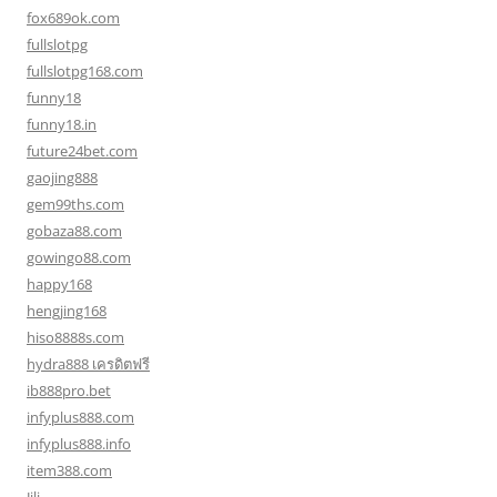
fox689ok.com
fullslotpg
fullslotpg168.com
funny18
funny18.in
future24bet.com
gaojing888
gem99ths.com
gobaza88.com
gowingo88.com
happy168
hengjing168
hiso8888s.com
hydra888 เครดิตฟรี
ib888pro.bet
infyplus888.com
infyplus888.info
item388.com