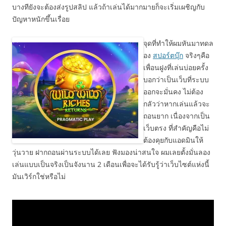
บางทียังจะต้องส่งรูปสลิป แล้วถ้าเล่นได้มากมายก็จะเริ่มเผชิญกับ
ปัญหาหนักขึ้นเรื่อย
จุดที่ทำให้ผมหันมาทดล
อง
สปอร์ตบุ๊ก
จริงๆคือ
เพื่อนฝูงที่เล่นบ่อยครั้ง
บอกว่าเป็นเว็บที่ระบบ
ออกจะมั่นคง ไม่ต้อง
กลัวว่าหากเล่นแล้วจะ
ถอนยาก เนื่องจากเป็น
เว็บตรง ที่สำคัญคือไม่
ต้องคุยกับแอดมินให้
วุ่นวาย ฝากถอนผ่านระบบได้เลย ฟังมองน่าสนใจ ผมเลยตั้งมั่นลอง
เล่นแบบเป็นจริงเป็นจังนาน 2 เดือนเพื่อจะได้รับรู้ว่าเว็บไซต์แห่งนี้
มันเวิร์กใช่หรือไม่