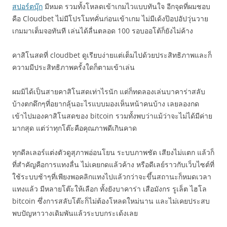
สปอร์ตบุ๊ก
มีหมด รวมทั้งโหลดเข้าเกมไวแบบทันใจ อีกจุดที่ผมชอบ
คือ Cloudbet ไม่มีโปรโมทคั่นก่อนเข้าเกม ไม่มีเด้งป๊อปอัปวุ่นวาย
เกมมาเต็มจอทันที เล่นได้ลื่นตลอด 100 รอบออโต้ก็ยังไม่ค้าง
คาสิโนสดที่ cloudbet ดูเรียบง่ายแต่เต็มไปด้วยประสิทธิภาพและก็
ความมีประสิทธิภาพครั้งใดก็ตามเข้าเล่น
ผมมิได้เป็นสายคาสิโนสดเท่าไรนัก แต่ก็ทดลองเล่นบาคาร่าสลับ
บ้างตกดึกๆที่อยากลุ้นอะไรแบบมองเห็นหน้าคนบ้าง เลยลองกด
เข้าไปมองคาสิโนสดของ bitcoin รวมทั้งพบว่าแม้ว่าจะไม่ได้มีค่าย
มากสุด แต่ว่าทุกโต๊ะคือคุณภาพดีเกินคาด
ทุกดีลเลอร์แต่งตัวดูสุภาพอ่อนโยน ระบบภาพชัด เสียงไม่แตก แล้วก็
ที่สำคัญคือการแทงลื่น ไม่เคยกดแล้วค้าง หรือดีเลย์ราวกับเว็บไซต์ที่
ใช้ระบบช้าๆที่เพียงพอคลิกแทงไปแล้วกว่าจะขึ้นสถานะก็หมดเวลา
แทงแล้ว มีหลายโต๊ะให้เลือก ทั้งยังบาคาร่า เสือมังกร รูเล็ต ไฮโล
bitcoin ซึ่งการสลับโต๊ะก็ไม่ต้องโหลดใหม่นาน และไม่เคยประสบ
พบปัญหาวางเดิมพันแล้วระบบกระเด้งเลย