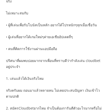
จริง
ไม่เหมาะสมกับ
• ผู้ที่เล่นเพื่อรับโบนัสเป็นหลัก อยากได้โปรหนักๆทุกเมื่อเชื่อวัน
• ผู้เล่นที่อยากได้เกมใหม่ๆค่ายเอเชียอัปเดตถี่ๆ
• คนที่ติดการใช้งานผ่านแอปมือถือ
ปริศนาที่ผมพบบ่อยมากจากเพื่อนที่ทราบดีว่ากำลังเล่น cloudbet
อยู่ประจำ
1. เล่นแล้วได้เงินจริงไหม
จริงครับผม ถอนมาแล้วหลายหน ไม่เคยประสบปัญหา เงินเข้าไว
ตามปกติ
2. สมัครCloudbetยากไหม จำเป็นต้องการันตีตัวอะไรมากหรือไม่