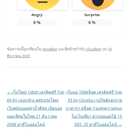
Angry
Surprise
0
%
0
%
ข้อความนี้ถูกเขียนใน
cloudbet
และติดป้ายกำกับ
cloudbet
บน
10
ธันวาคม 2025
เมนู
←
เว็บใหญ่ 1xbet เครดิตฟรี Top
เว็บแม่ 168สล็อต เครดิตฟรี Top
นำทาง
69 by Leandra websiteใหญ่
33 by Cecelia เวปไซต์แตกง่าย
เรื่อง
เว็บพนันบอลค่าน้ำดีสุด เปิดบอล
บาคาร่า สล็อต รวมทุกความสนุก
เยอะที่สุดในไทย 21 ธันวาคม
ในเว็บเดียว ฝากถอนออโต้ 15
2568 คาสิโนออนไลน์
DEC 25 คาสิโนออนไลน์
→