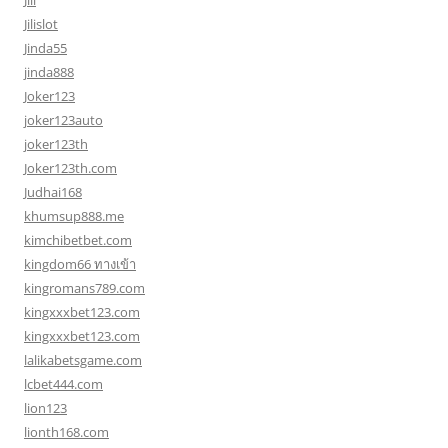
Jili
Jilislot
Jinda55
jinda888
Joker123
joker123auto
joker123th
Joker123th.com
Judhai168
khumsup888.me
kimchibetbet.com
kingdom66 ทางเข้า
kingromans789.com
kingxxxbet123.com
kingxxxbet123.com
lalikabetsgame.com
lcbet444.com
lion123
lionth168.com