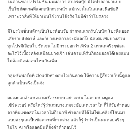
ในด้านของโปรโมชั่น ผมมองว่า สปอร์ตบุ๊ก มิได้ทำออกมาแบบ
เว็บไซต์ตลาดที่แจกหนักกระหน่ำ แม้กระนั้นนั่นแหละคือข้อดี
เพราะว่าสิ่งที่ให้มาเป็นใช้งานได้จริง ไม่มีคำว่าโปรลวง
มีโปรโมชั่นหลักๆเป็นโปรต้อนรับ ฝากหนแรกรับโบนัส โปรคืนยอด
เสียรายสัปดาห์ และก็บางเทศกาลจะมีแจกโบนัสเติมเพิ่มบางส่วน
ทุกโปรมีเงื่อนไขชัดเจน ไม่มีการบอกว่าเทิร์น 2 เท่าแต่จริงๆซ่อน
อะไรไว้เบื้องหลังเสมือนบางเจ้า เล่นครบเทิร์นก็ถอนออกได้เลยแบบ
ไม่ต้องติดต่อคนไหนกันเพิ่ม
กลุ่มซัพพอร์ตที่ cloudbet ตอบไวเกินคาด ให้ความรู้สึกว่าเว็บนี้ดูแล
ลูกค้าเป็นจริงเป็นจัง
ผมเคยแกล้งแชตถามเรื่องระบบ อย่างเช่น ไต่ถามช่วงดูแล
เซิร์ฟเวอร์ หรือใคร่รู้ว่าเกมบางเกมจะอัปเดตเวลาใด ก็ได้รับคำตอบ
จากทีมแชตสดในเวลาไม่ถึงนาที คำตอบที่ได้ไม่ใช่แค่ลิงก์โยนมา
แบบส่งๆแต่เป็นข้อความที่กระจ่าง แล้วก็รู้ว่าว่าเป็นคนตอบจริงๆ
ไม่ใช่ AI หรือแอดมินที่ตั้งค่าคำตอบไว้