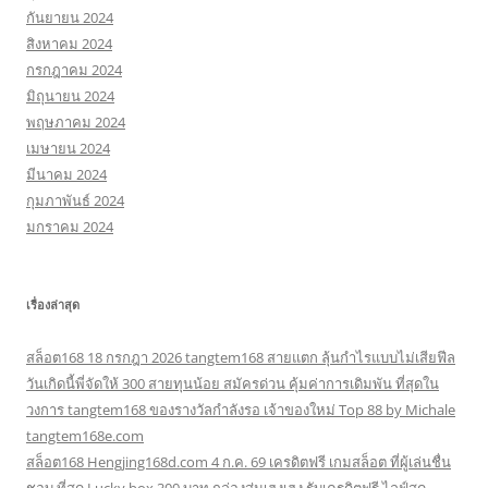
กันยายน 2024
สิงหาคม 2024
กรกฎาคม 2024
มิถุนายน 2024
พฤษภาคม 2024
เมษายน 2024
มีนาคม 2024
กุมภาพันธ์ 2024
มกราคม 2024
เรื่องล่าสุด
สล็อต168 18 กรกฎา 2026 tangtem168 สายแตก ลุ้นกำไรแบบไม่เสียฟีล
วันเกิดนี้พี่จัดให้ 300 สายทุนน้อย สมัครด่วน คุ้มค่าการเดิมพัน ที่สุดใน
วงการ tangtem168 ของรางวัลกำลังรอ เจ้าของใหม่ Top 88 by Michale
tangtem168e.com
สล็อต168 Hengjing168d.com 4 ก.ค. 69 เครดิตฟรี เกมสล็อต ที่ผู้เล่นชื่น