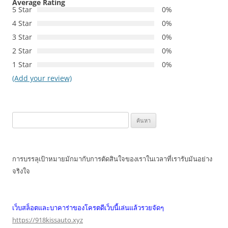
Average Rating
5 Star
0%
4 Star
0%
3 Star
0%
2 Star
0%
1 Star
0%
(Add your review)
ค้นหา
สำหรับ:
การบรรลุเป้าหมายมักมากับการตัดสินใจของเราในเวลาที่เรารับมันอย่าง
จริงใจ
เว็บสล็อตและบาคาร่าของโครตดีเว็บนี้เล่นแล้วรวยจัดๆ
https://918kissauto.xyz