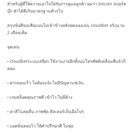
สำหรับผู้ที่ให้ความเอาใจใส่กับการดูแลลูกค้า ผมว่า bitcoin สปอร์ต
บุ๊ก ทำได้ดีเกินมาตรฐานทั่วๆไป
สรุปข้อดีขอเสียแบบไม่เข้าข้างหลังทดลองเล่น cloudbet จริงนาน
2 เดือนเต็ม
จุดเด่น
• cloudbetระบบเสถียร ใช้งานง่ายอีกทั้งบนโทรศัพท์เคลื่อนที่แล้วก็
คอม
• ฝากถอนเร็ว ไม่ต้องแจ้ง ไม่มีปัญหาแช่เงิน
• เกมสล็อตคุณภาพดี เข้าไว ไม่มีค้าง
• คาสิโนสดลื่น ภาพชัด ดีลเลอร์เป็นมือโปร
• แอดมินตอบไว ให้คำปรึกษาดี ไม่ชุ่ย