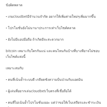
ข้อผิดพลาด
• เกมcloudbetมีจำนวนจำกัด อยากให้เพิ่มค่ายใหม่ๆเพิ่มมากขึ้น
• โปรโมชั่นยังไม่นานาประการเท่าเว็บไซต์ตลาด
• ยังไม่มีแอปมือถือ ถ้าเกิดมีจะสะดวกมาก
bitcoin เหมาะกับใครกันแน่ และคนไหนกันบ้างที่บางทีอาจไม่ชอบ
เว็บไซต์แห่งนี้
เหมาะสมกับ
• คนที่เน้นย้ำระบบดี เกลียดชังความปั่นป่วนกับแอดมิน
• ผู้เล่นที่อยากเล่นcloudbetเว็บตรงที่เชื่อถือได้
• คนที่ไม่เน้นย้ำโปรโมชั่นเยอะ แต่ว่าขอให้เว็บเสถียรและชำระเงิน