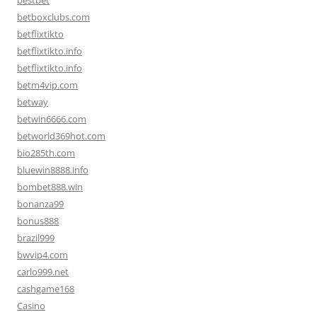
bestbet
betboxclubs.com
betflixtikto
betflixtikto.info
betflixtikto.info
betm4vip.com
betway
betwin6666.com
betworld369hot.com
bio285th.com
bluewin8888.info
bombet888.win
bonanza99
bonus888
brazil999
bwvip4.com
carlo999.net
cashgame168
Casino