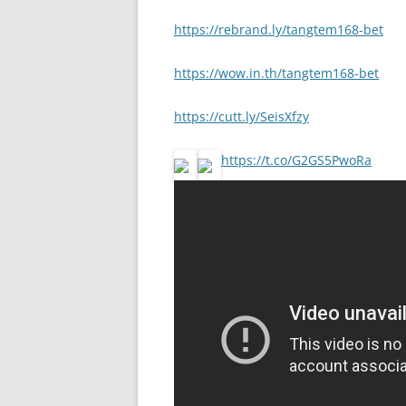
https://rebrand.ly/tangtem168-bet
https://wow.in.th/tangtem168-bet
https://cutt.ly/SeisXfzy
https://t.co/G2GS5PwoRa