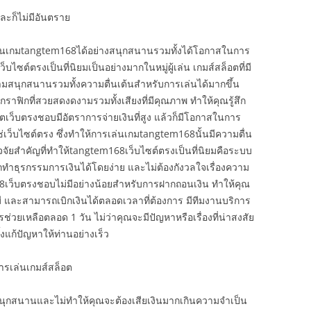
ละก็ไม่มีอันตราย
่นเกมtangtem168ได้อย่างสนุกสนานรวมทั้งได้โอกาสในการ
็บไซต์ตรงเป็นที่นิยมเป็นอย่างมากในหมู่ผู้เล่น เกมส์สล็อตที่มี
ความสนุกสนานรวมทั้งความตื่นเต้นสำหรับการเล่นได้มากขึ้น
กราฟิกที่สวยสดงดงามรวมทั้งเสียงที่มีคุณภาพ ทำให้คุณรู้สึก
ตเว็บตรงชอบมีอัตราการจ่ายเงินที่สูง แล้วก็มีโอกาสในการ
่ใช่เว็บไซต์ตรง ซึ่งทำให้การเล่นเกมtangtem168นั้นมีความตื่น
นปัจจัยสำคัญที่ทำให้tangtem168เว็บไซต์ตรงเป็นที่นิยมคือระบบ
ำธุรกรรมการเงินได้โดยง่าย และไม่ต้องกังวลใจเรื่องความ
8เว็บตรงชอบไม่มีอย่างน้อยสำหรับการฝากถอนเงิน ทำให้คุณ
 และสามารถเบิกเงินได้ตลอดเวลาที่ต้องการ มีทีมงานบริการ
รช่วยเหลือตลอด 1 วัน ไม่ว่าคุณจะมีปัญหาหรือเรื่องที่น่าสงสัย
แก้ปัญหาให้ท่านอย่างเร็ว
นการเล่นเกมส์สล็อต
สนุกสนานและไม่ทำให้คุณจะต้องเสียเงินมากเกินความจำเป็น