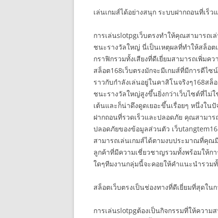
เล่นเกมส์ได้อย่างสนุก ระบบฝากถอนที่เร็วแ
การเล่นslotpgเว็บตรงทำให้คุณสามารถเล
ชนะรางวัลใหญ่ นี่เป็นเหตุผลที่ทำให้สล็อตเว
กราฟิกรวมทั้งเสียงที่ดีเยี่ยมสามารถเพิ่ม
สล็อต168เว็บตรงมักจะมีเกมส์ที่มีการดีไซน์
ราวกับกำลังเล่นอยู่ในคาสิโนจริงๆ168สล็อ
ชนะรางวัลใหญ่สูงขึ้นยิ่งกว่าเว็บไซต์ที่ไม
เต้นและก็น่าดึงดูดเยอะขึ้นเรื่อยๆ หนึ่งใ
ฝากถอนที่รวดเร็วและปลอดภัย คุณสามารถท
ปลอดภัยของข้อมูลส่วนตัว เว็บtangtem16
สามารถเล่นเกมส์ได้ตามงบประมาณที่คุณมี
ลูกค้าที่มีความเชี่ยวชาญรวมทั้งพร้อมให้กา
ใดๆทีมงานกลุ่มนี้จะคอยให้คำแนะนำรวมทั้ง
สล็อตเว็บตรงเป็นช่องทางที่ดีเยี่ยมที่สุดใ
การเล่นslotpgต้องเป็นกิจกรรมที่ให้ความ