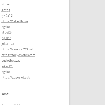
slotxo
slotpg
ดูหนังโป๊
https://1xbetth.vip
pgslot
allbet24
pg slot
joker 123
https://samurai777.net
https://tokyoslot88.com
pgslotbetway
joker123
pgslot
https://gogoslot.asia
คลังเก็บ