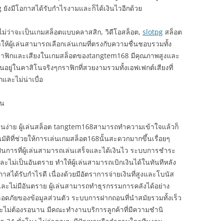
g ยังมีโอกาสได้รับกำไรงามและก็ได้เงินไวอีกด้วย
ม่ว่าจะเป็นเกมสล็อตแบบคลาสสิก, วิดีโอสล็อต,
slotpg
สล็อต
ทำให้ผู้เล่นสามารถเลือกเล่นเกมที่ตรงกับความชื่นชอบรวมทั้ง
าฟิกและเสียงในเกมสล็อตของtangtem168 มีคุณภาพสูงและ
เล่นอยู่ในคาสิโนจริงๆกราฟิกที่สวยงามรวมทั้งเอฟเฟกต์เสียงที่
และไม่น่าเบื่อ
าน
งานง่าย ผู้เล่นสล็อต tangtem168สามารถทำความเข้าใจแล้วก็
โนมัติที่ช่วยให้การเล่นเกมสล็อต168นั้นสะดวกมากขึ้นเรื่อยๆ
บเป็นการที่ผู้เล่นสามารถเล่นเสร็จและได้เงินไว ระบบการชำระ
ะไม่เป็นอันตราย ทำให้ผู้เล่นสามารถเบิกเงินได้ในทันทีหลัง
าสได้รับกำไรดี เนื่องด้วยมีอัตราการจ่ายเงินที่สูงและโบนัส
และไม่มีอันตราย ผู้เล่นสามารถทำธุรกรรมการคลังได้อย่าง
ปลอดภัยของข้อมูลส่วนตัว ระบบการฝากถอนที่นำสมัยรวมทั้งเร็ว
ะไม่ต้องรอนาน มีคณะทำงานบริการลูกค้าที่มีความชำนิ