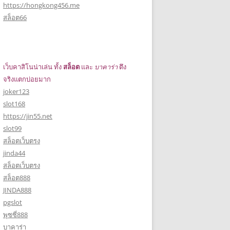
https://hongkong456.me
สล็อต66
เว็บคาสิโนน่าเล่น ทั้ง
สล็อต
และ
บาคาร่า
ตึง
จริงแตกบ่อยมาก
joker123
slot168
https://jin55.net
slot99
สล็อตเว็บตรง
jinda44
สล็อตเว็บตรง
สล็อต888
JINDA888
pgslot
พุซซี่888
บาคาร่า