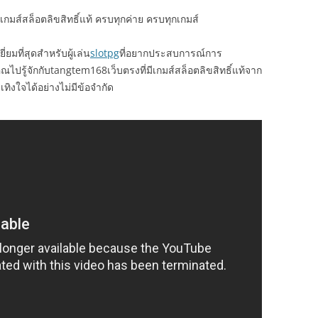
มส์สล็อตลิขสิทธิ์แท้ ครบทุกค่าย ครบทุกเกมส์
ี่ยมที่สุดสำหรับผู้เล่น
slotpg
ที่อยากประสบการณ์การ
คุณไปรู้จักกับtangtem168เว็บตรงที่มีเกมส์สล็อตลิขสิทธิ์แท้จาก
ทิงใจได้อย่างไม่มีข้อจำกัด