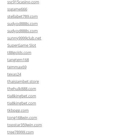
ssc915casino.com
ssgame666
stellabet789.com
sudyod888s.com
sudyod888s.com
sunny9999club.net
SuperGame Slot
t88golds.com
tangtem168
temmax69
texas24
thaisiambet.store
thehulk888.com
tia8kingbet.com
tia8kingbet.com
tkbpgg.com
tong168win.com
topstar359win.com
tree78999.com