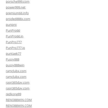
porsche999.com
power999.net
premium66.info
proded888x.com
punpro
PunPro66
PunPro66.in
PunPro777
PunPro777.io
puntaek77
Pussy888
pussy888win
ramclubx.com
ramclubx.com
rasri365day.com
rasri365day.com
redkong89
RENO88WIN.COM
RENO88WIN.COM