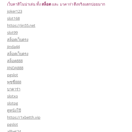
เว็บคาสิโนน่าเล่น ทั้ง
สล็อต
และ
บาคาร่า
ตึงจริงแตกบ่อยมาก
joker123
slot168
https://jin55.net
slot99
สล็อตเว็บตรง
jinda44
สล็อตเว็บตรง
สล็อต888
JINDA888
pgslot
พุซซี่888
บาคาร่า
slotxo
slotpg
ดูหนังโป๊
https://1xbetth.vip
pgslot
allbet24