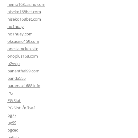
nemo168casino.com
niseko168bet.com
niseko168bet.com
no1huay
no1huay.com
okcasino159.com
onesiamclub.site
onoplus168.com
p2vvip
pananthai99.com
panda555
paramax1688.info
PG
PG Slot
PG Slot เว็บใหม่
pg77
pg99
pgceo
pgfish