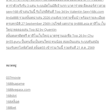
คาร่าตัวจริงรับ 3 แสน ระบบอัตโนมัติเจ้าแรก บาคาร่าสด ดีลเลอร์สาวสวย
sexy168 เข้าเล่นวันนี้ รับโปรดีทันที Top 34 by Valentin Sexy168c.com
Jinda888 รวมสล็อตน่าเล่น 2026 เกมดังจากค่ายชั้นนำ พร้อมรายละเอียด
ครบทุกมิติ 27 September 2569 เวปไซต์ แตกง่าย jin888.asia คาสิโน เว็บ
ใหญ่ ทดลองเล่น Top 82 by Quentin
สล็อตเครดิตฟรี คาสิโนเว็บใหญ่ มาตรฐานเอเชีย Top 26 by Chu
jin55.guru ปั้นทุนจิ๋มเป็นทุนใหญ่ ทุนน้อย สอยเงินแสน ระบบทันสมัย
รองรับทุกไลฟ์สไตล์ สล็อต55 เข้าร่วมวันนี้ รวยทันที 21 ส.ค. 2569
หมวดหมู่
037movie
1688sagame
1688vegasx.com
168slot
168สล็อต
188bet