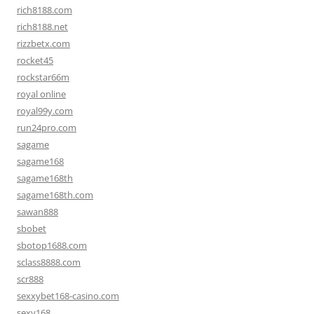
rich8188.com
rich8188.net
rizzbetx.com
rocket45
rockstar66m
royal online
royal99y.com
run24pro.com
sagame
sagame168
sagame168th
sagame168th.com
sawan888
sbobet
sbotop1688.com
sclass8888.com
scr888
sexxybet168-casino.com
sexy168