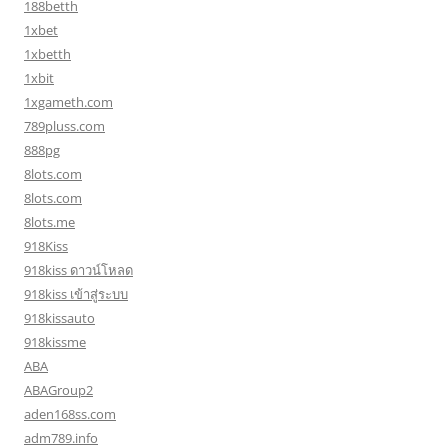
188betth
1xbet
1xbetth
1xbit
1xgameth.com
789pluss.com
888pg
8lots.com
8lots.com
8lots.me
918Kiss
918kiss ดาวน์โหลด
918kiss เข้าสู่ระบบ
918kissauto
918kissme
ABA
ABAGroup2
aden168ss.com
adm789.info