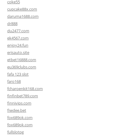
coke55
cupcake88x.com
daruma1688.com
dr888
du2477.com
ek4567.com
enjoy24.fun
erisauto.site
etbet16888.com
eu369clubs.com
fafa 123 slot
faro168
fcharoenkit168.com
finfinbet789.com
finnivips.com
fiwdee.bet
fox689ok.com
fox689ok.com
fullslotpg