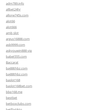
adm789.info
allbet24hr
allone745s.com
alot66
alot666
amb slot
argus16888.com
asb9999.com
askyouwin888 vip
babet555.com
Baccarat
baj88thbz.com
baj88thbz.com
baslot168
baslot168bet.com
bbp168.me
bestbet
betboxclubs.com
betflixtikto