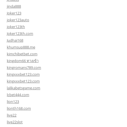
jinda888
Joker123
joker123auto
joker123th
Joker123th.com
Judhai168
khumsup888.me
kimchibetbet.com
kingdom66 ทางเข้า
kingromans789.com
kingxxxbet123.com
kingxxxbet123.com
lalikabetsgame.com
lcbet444.com
lion123
lionth168.com
live22
live22slot