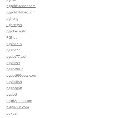
pggold168bet.com
pggold168bet.com
pgheng
Pgheng99
pgjoker auto
PGSlot
pgslot718
pgslot77
pgslot77.tech
pgslot99
pgslot99.in
pgslot999bets.com
pgslotfish
pgslotgolf
pgslotth
pgx62game.com
play97vip.com
pokbet