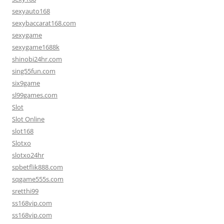
sexyauto168
sexybaccarat168.com
sexygame
sexygame1688k
shinobi24hr.com
sing55fun.com
six9game
sl99games.com
Slot
Slot Online
slot168
Slotxo
slotxo24hr
spbetflik888.com
sqgame555s.com
sretthi99
ss168vip.com
ss168vip.com