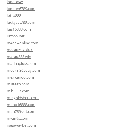
london45
london6789.com
lotto888
luckycat789.com
luis16888.com
lux555.net
m4newonline.com
macau69 สมัคร
macau888.win
marinapluss.com
meekin365day.com
mexicanoo.com
mia88th.com
mib555s.com
mmgoldsbets.com
mono16888.com
mun789slot.com
mwin9s.com
nagawaybet.com