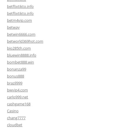
betflixtikto.info
betflixtikto.info
betm4vip.com
betway
betwin6666.com
betworld369hot.com
bio285th.com
bluewin8888.info
bombet888.win
bonanza99
bonus888
brazil999
bwvip4.com
carlo999.net
cashgame168
Casino
chang7777
cloudbet