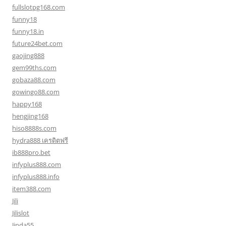
fullslotpg168.com
funny18
funny18.in
future24bet.com
gaojing888
gem99ths.com
gobaza88.com
gowingo88.com
happy168
hengjing168
hiso8888s.com
hydra888 เครดิตฟรี
ib888pro.bet
infyplus888.com
infyplus888.info
item388.com
Jili
Jilislot
Jinda55