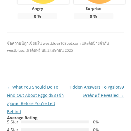
Angry
Surprise
0
%
0
%
ข้อความนี้ถูกเขียนใน
westbluez168bet.com
และติดป้ายกำกับ
westbluez เครดิตฟรี
บน
2 เมษายน 2025
เมนู
←
What You Should Do To
Hidden Answers To Pgslot99
นำทาง
Find Out About Pggold88 เข้า
เครดิตฟรี Revealed
→
เรื่อง
สู่ระบบ Before You’re Left
Behind
Average Rating
5 Star
0%
4 Star
0%