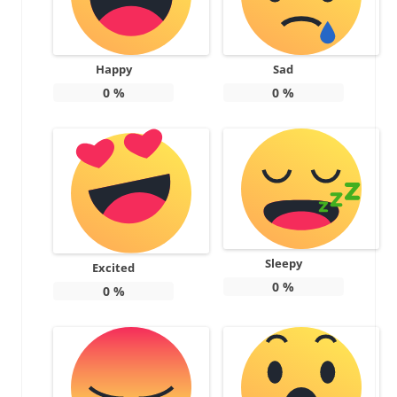
Happy
Sad
0
%
0
%
Sleepy
Excited
0
%
0
%