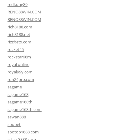
redkong89
RENO88WIN.COM
RENO88WIN.COM
rich8188.com
rich8188.net
rizzbetx.com
rocket45
rockstar66m
royal online
royal99y.com
run24pro.com
sagame
sagame168
sagame168th
sagame168th.com
sawan888
sbobet
sbotop1688.com
sclass8888.com