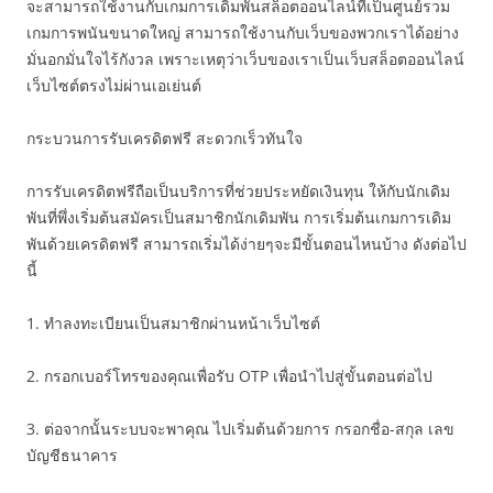
จะสามารถใช้งานกับเกมการเดิมพันสล็อตออนไลน์ที่เป็นศูนย์รวม
เกมการพนันขนาดใหญ่ สามารถใช้งานกับเว็บของพวกเราได้อย่าง
มั่นอกมั่นใจไร้กังวล เพราะเหตุว่าเว็บของเราเป็นเว็บสล็อตออนไลน์
เว็บไซต์ตรงไม่ผ่านเอเย่นต์
กระบวนการรับเครดิตฟรี สะดวกเร็วทันใจ
การรับเครดิตฟรีถือเป็นบริการที่ช่วยประหยัดเงินทุน ให้กับนักเดิม
พันที่พึ่งเริ่มต้นสมัครเป็นสมาชิกนักเดิมพัน การเริ่มต้นเกมการเดิม
พันด้วยเครดิตฟรี สามารถเริ่มได้ง่ายๆจะมีขั้นตอนไหนบ้าง ดังต่อไป
นี้
1. ทำลงทะเบียนเป็นสมาชิกผ่านหน้าเว็บไซต์
2. กรอกเบอร์โทรของคุณเพื่อรับ OTP เพื่อนำไปสู่ขั้นตอนต่อไป
3. ต่อจากนั้นระบบจะพาคุณ ไปเริ่มต้นด้วยการ กรอกชื่อ-สกุล เลข
บัญชีธนาคาร