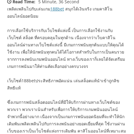
Read Time:
5 Minute, 36 Second
เพลิดเพลินไปกับเล่นเกม
188bet
สนุกได้เงินจริง เกมคาสิโน
ออนไลน์ยอดนิยม
การเลือกใช้บริการกับเว็บไซต์แห่งนี้ เป็นการเลือกใช้งานกับ
เว็บไซต์ สล็อต ที่ครอบคลุมในทุกด้าน เนื่องจากว่าเว็บคาสิโน
ออนไลน์ผ่านทางเว็บไซต์แห่งนี้ มีเกมการพนันทุกต้นแบบให้คุณได้
ใช้งาน เพื่อให้นักพนันทุกคนได้ได้โอกาสสำหรับในการเป็นคนรวย
จากการลงพนันเกมพนันออนไลน์ ทางเว็บของเราก็เลยได้จัดเตรียม
เกมการพนันมาให้ท่านคัดเลือกอย่างครบวงจร
เว็บไซต์188betประสิทธิภาพอัดแน่น เล่นสล็อตแท้นำเข้าถูกลิข
สิทธิแท้
ซึ่งเกมการพนันสล็อตออนไลน์ที่มีให้บริการผ่านทางเว็บไซต์ของ
พวกเรา พวกเราเน้นสำหรับเพื่อการให้บริการเกมพนันออนไลน์
จำพวกนี้อย่างมาก เนื่องจากเป็นเกมการพนันยอดนิยมที่จะทำให้นัก
เดิมพันเพลิดเพลินไปกับการลงพนันอย่างยอดเยี่ยมที่สุด ใช้งานผ่าน
เว็บของเราเป็นเว็บไซต์แห่งการเดิมพัน คาสิโนออนไลน์ที่เหมาะสม