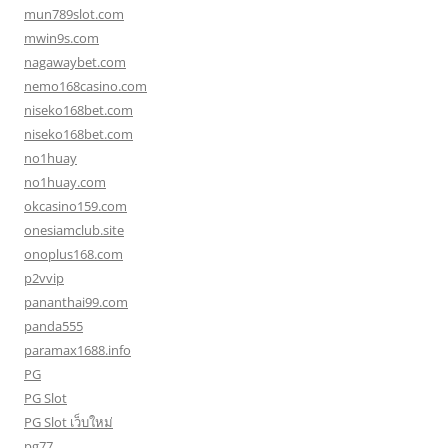
mun789slot.com
mwin9s.com
nagawaybet.com
nemo168casino.com
niseko168bet.com
niseko168bet.com
no1huay
no1huay.com
okcasino159.com
onesiamclub.site
onoplus168.com
p2vvip
pananthai99.com
panda555
paramax1688.info
PG
PG Slot
PG Slot เว็บใหม่
pg77