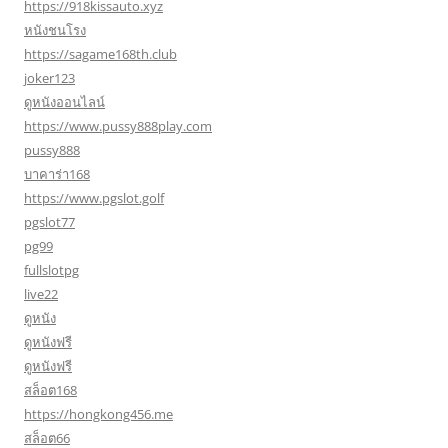
https://918kissauto.xyz
หนังชนโรง
https://sagame168th.club
joker123
ดูหนังออนไลน์
https://www.pussy888play.com
pussy888
บาคาร่า168
https://www.pgslot.golf
pgslot77
pg99
fullslotpg
live22
ดูหนัง
ดูหนังฟรี
ดูหนังฟรี
สล็อต168
https://hongkong456.me
สล็อต66