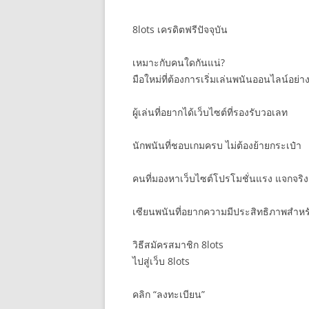
8lots เครดิตฟรีปัจจุบัน
เหมาะกับคนใดกันแน่?
มือใหม่ที่ต้องการเริ่มเล่นพนันออนไลน์อย่
ผู้เล่นที่อยากได้เว็บไซต์ที่รองรับวอเลท
นักพนันที่ชอบเกมครบ ไม่ต้องย้ายกระเป๋า
คนที่มองหาเว็บไซต์โปรโมชั่นแรง แจกจริง
เซียนพนันที่อยากความมีประสิทธิภาพสำห
วิธีสมัครสมาชิก 8lots
ไปสู่เว็บ 8lots
คลิก “ลงทะเบียน”