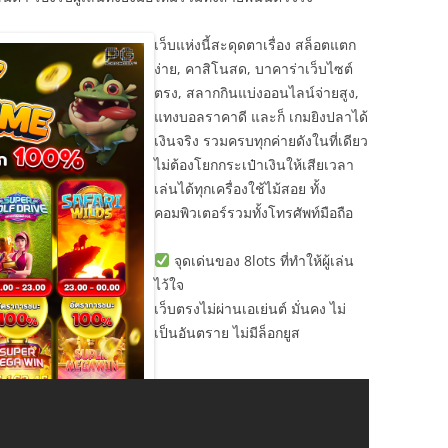
เว็บแห่งนี้สะดุดตาเรื่อง สล็อตแตก
ง่าย, คาสิโนสด, บาคาร่าเว็บไซต์
ตรง, สลากกินแบ่งออนไลน์จ่ายสูง,
แทงบอลราคาดี และก็ เกมยิงปลาได้
เงินจริง รวมครบทุกค่ายดังในที่เดียว
ไม่ต้องโยกกระเป๋าเงินให้เสียเวลา
เล่นได้ทุกเครื่องใช้ไม้สอย ทั้ง
คอมพิวเตอร์รวมทั้งโทรศัพท์มือถือ
จุดเด่นของ 8lots ที่ทำให้ผู้เล่น
ไว้ใจ
เว็บตรงไม่ผ่านเอเย่นต์ มั่นคง ไม่
เป็นอันตราย ไม่มีล็อกยูส