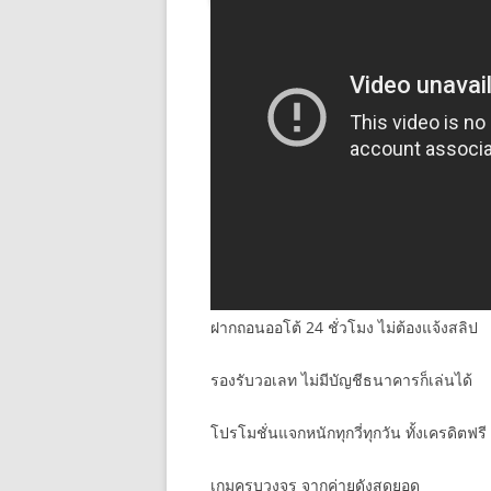
ฝากถอนออโต้ 24 ชั่วโมง ไม่ต้องแจ้งสลิป
รองรับวอเลท ไม่มีบัญชีธนาคารก็เล่นได้
โปรโมชั่นแจกหนักทุกวี่ทุกวัน ทั้งเครดิตฟร
เกมครบวงจร จากค่ายดังสุดยอด