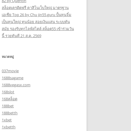
82 by Quentin
สล็อตเครดิตฟรี คาสิโนเว็บใหญ่ มาตรฐาน
เอเชีย Top 26 by Chu jin55.guru ปั้นทุนจิ๋ม
เป็นทุนใหญ่ ทุนน้อย สอยเงินแสน ระบบทัน
สมัย รองรับทุกไลฟ์สไตล์ สล็อต55 เข้าร่วมวัน
นี้ รวยทันที 21 ส.ค. 2569
หมวดหมู่
037movie
1688sagame
1688vegasx.com
168slot
168สล็อต
188bet
188betth
1xbet
1xbetth