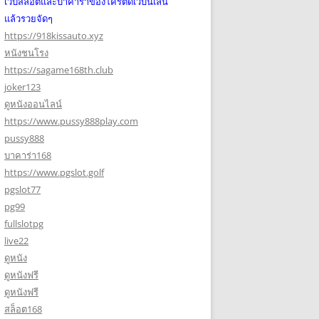
เว็บสล็อตและบาคาร่าของโครตดีเว็บนี้เล่น
แล้วรวยจัดๆ
https://918kissauto.xyz
หนังชนโรง
https://sagame168th.club
joker123
ดูหนังออนไลน์
https://www.pussy888play.com
pussy888
บาคาร่า168
https://www.pgslot.golf
pgslot77
pg99
fullslotpg
live22
ดูหนัง
ดูหนังฟรี
ดูหนังฟรี
สล็อต168