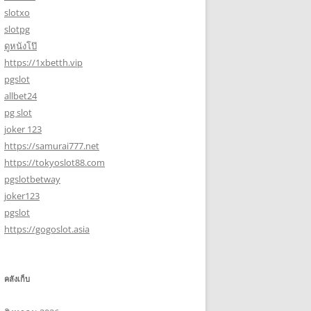
slotxo
slotpg
ดูหนังโป๊
https://1xbetth.vip
pgslot
allbet24
pg slot
joker 123
https://samurai777.net
https://tokyoslot88.com
pgslotbetway
joker123
pgslot
https://gogoslot.asia
คลังเก็บ