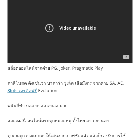
สล็อตออนไลน์จากค่าย PG, Joker, Pragmatic Play
คาสิโนสด ดังเช่นว่า บาคาร่า รูเล็ต เสือมังกร จากค่าย SA, AE,
8lots เครดิตฟรี
Evolution
พนันกีฬา บอล บาสเกตบอล มวย
ลอตเตอรี่ออนไลน์ครบทุกหมวดหมู่ ทั้งไทย ลาว ฮานอย
ทุกเกมถูกวางแบบมาให้เล่นง่าย ภาพชัดแจ๋ว แล้วก็รองรับการใช้