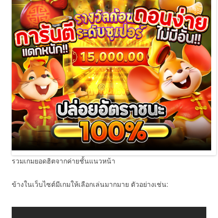
รวมเกมยอดฮิตจากค่ายชั้นแนวหน้า
ข้างในเว็บไซต์มีเกมให้เลือกเล่นมากมาย ตัวอย่างเช่น: