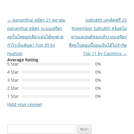
เมนู
←
pananthai สมัคร 21 ตุลาคม
tuktukth เครดิตฟรี 25
นำทาง
pananthai สมัคร ระบบเสถียร
November tuktukth สล็อตไม่
เรื่อง
สุดในไทยยูสเดียวเล่นได้ทุกค่าย
ผ่านเอเย่นต์ของแท้ระบบเสถียร
กำไรเห็นทันตา Top 39 by
ที่สุดในตอนนี้ถอนเงินได้ไม่จำกัด
Hudson
Top 11 by Casimira
→
Average Rating
5 Star
0%
4 Star
0%
3 Star
0%
2 Star
0%
1 Star
0%
(Add your review)
ค้นหา