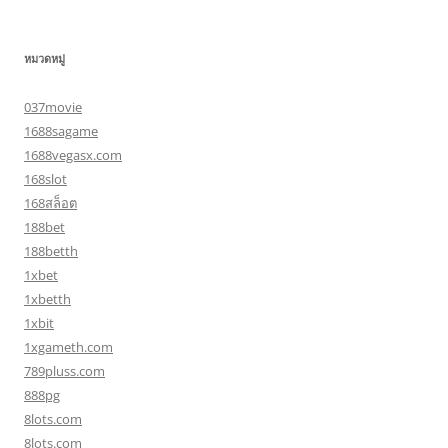
หมวดหมู่
037movie
1688sagame
1688vegasx.com
168slot
168สล็อต
188bet
188betth
1xbet
1xbetth
1xbit
1xgameth.com
789pluss.com
888pg
8lots.com
8lots.com