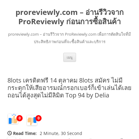
proreviewly.com – อ่านรีวิวจาก
ProReviewly ก่อนการซื้อสินค้า
proreviewly.com – อ่านรีวิวจาก ProReviewly.com เพื่อการตัดสินใจที่มี
ประสิทธิภาพก่อนที่จะซื้อสินค้าและบริการ
ข้าม
เมนู
ไป
ยัง
เนื้อหา
8lots เครดิตฟรี 14 ตุลาคม 8lots สมัคร ไม่มี
กระตุกให้เสียอารมณ์กรอกเบอร์ก็เข้าเล่นได้เลย
ถอนได้สูงสุดไม่มีลิมิต Top 94 by Delia
0
0
Read Time:
2 Minute, 30 Second