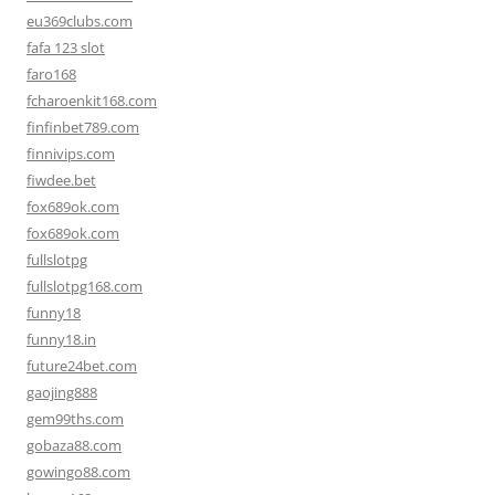
eu369clubs.com
fafa 123 slot
faro168
fcharoenkit168.com
finfinbet789.com
finnivips.com
fiwdee.bet
fox689ok.com
fox689ok.com
fullslotpg
fullslotpg168.com
funny18
funny18.in
future24bet.com
gaojing888
gem99ths.com
gobaza88.com
gowingo88.com