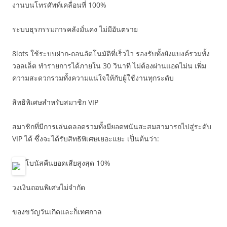
งานบนโทรศัพท์เคลื่อนที่ 100%
ระบบธุรกรรมการคลังมั่นคง ไม่มีอันตราย
8lots ใช้ระบบฝาก-ถอนอัตโนมัติที่เร็วไว รองรับทั้งยังแบงค์รวมทั้ง
วอลเล็ต ทำรายการได้ภายใน 30 วินาที ไม่ต้องผ่านแอดไม่น เพิ่ม
ความสะดวกรวมทั้งความแน่ใจให้กับผู้ใช้งานทุกระดับ
สิทธิพิเศษสำหรับสมาชิก VIP
สมาชิกที่มีการเล่นตลอดรวมทั้งมียอดพนันสะสมสามารถไปสู่ระดับ
VIP ได้ ซึ่งจะได้รับสิทธิพิเศษเยอะแยะ เป็นต้นว่า:
โบนัสคืนยอดเสียสูงสุด 10%
วงเงินถอนพิเศษไม่จำกัด
ของขวัญวันเกิดและก็เทศกาล