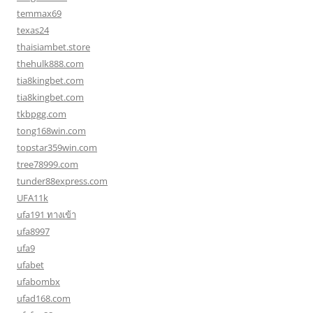
temmax69
texas24
thaisiambet.store
thehulk888.com
tia8kingbet.com
tia8kingbet.com
tkbpgg.com
tong168win.com
topstar359win.com
tree78999.com
tunder88express.com
UFA11k
ufa191 ทางเข้า
ufa8997
ufa9
ufabet
ufabombx
ufad168.com