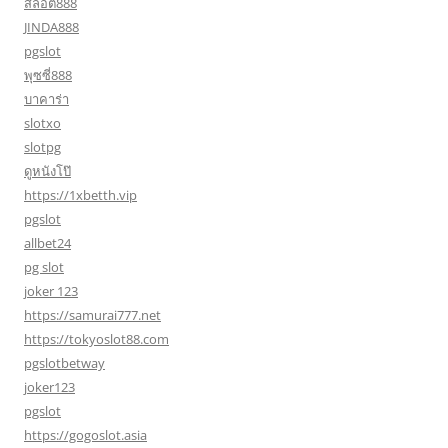
สล็อต888
JINDA888
pgslot
พุซซี่888
บาคาร่า
slotxo
slotpg
ดูหนังโป๊
https://1xbetth.vip
pgslot
allbet24
pg slot
joker 123
https://samurai777.net
https://tokyoslot88.com
pgslotbetway
joker123
pgslot
https://gogoslot.asia