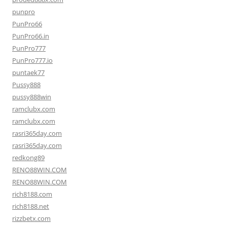
punpro
PunPro66
PunPro66.in
PunPro777
PunPro777.io
puntaek77
Pussy888
pussy888win
ramclubx.com
ramclubx.com
rasri365day.com
rasri365day.com
redkong89
RENO88WIN.COM
RENO88WIN.COM
rich8188.com
rich8188.net
rizzbetx.com