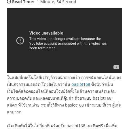
Read Time:
1 Minute, 54 Second
ในสมัยที่เทคโนโลยีเจริญก้าวหน้าอย่างเร็ว การพนันออนไลน์แปลง
เป็นกิจกรรมยอดฮิต โดยยิ่งไปกว่านั้น
baslot168
ซึ่งนับว่าเป็น
เว็บไซต์สล็อตออนไลน์ที่ตอบโจทย์อีกทั้งในด้านความเพลิดเพลิน
ความปลอดภัย และผลตอบแทนที่คุ้มค่า ด้วยระบบ baslot168
สมัคร ที่ใช้งานง่าย รวมทั้งวิถีทาง baslot168 เข้าระบบ ที่เร็ว ผู้เล่น
สามารถ
เริ่มเดิมพันได้ในไม่กี่นาที พร้อมรับ baslot168 เครดิตฟรี เพื่อเพิ่ม