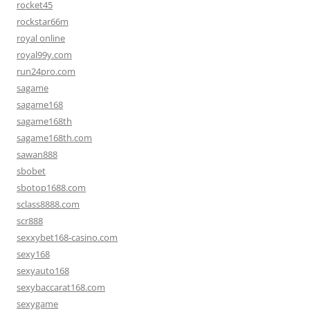
rocket45
rockstar66m
royal online
royal99y.com
run24pro.com
sagame
sagame168
sagame168th
sagame168th.com
sawan888
sbobet
sbotop1688.com
sclass8888.com
scr888
sexxybet168-casino.com
sexy168
sexyauto168
sexybaccarat168.com
sexygame