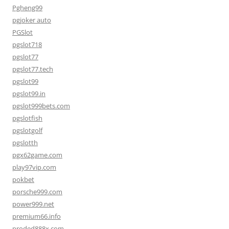
Pgheng99
pgjoker auto
PGSlot
pgslot718
pgslot77
pgslot77.tech
pgslot99
pgslot99.in
pgslot999bets.com
pgslotfish
pgslotgolf
pgslotth
pgx62game.com
play97vip.com
pokbet
porsche999.com
power999.net
premium66.info
proded888x.com