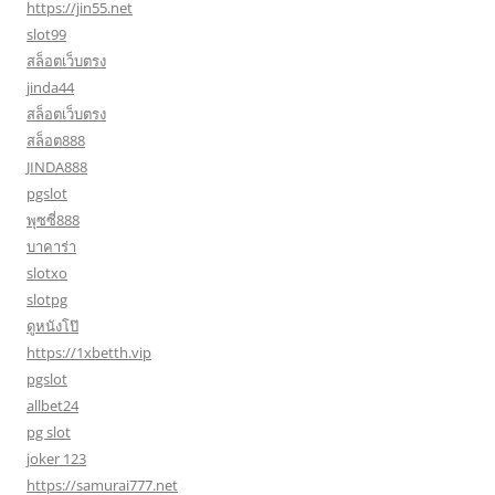
https://jin55.net
slot99
สล็อตเว็บตรง
jinda44
สล็อตเว็บตรง
สล็อต888
JINDA888
pgslot
พุซซี่888
บาคาร่า
slotxo
slotpg
ดูหนังโป๊
https://1xbetth.vip
pgslot
allbet24
pg slot
joker 123
https://samurai777.net