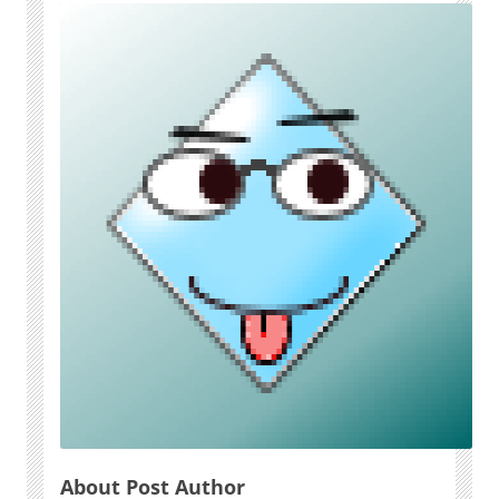
About Post Author