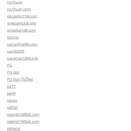
no1huay
no1huay.com
okcasino159.com
onesiamclub.site
onoplus168.com
p2vvip
pananthai99.com
panda555
paramax1688.info
PG
PG Slot
PG Slot เว็บใหม่
pg77
pg99
pgceo
pgfish
pggold168bet.com
pggold168bet.com
pgheng