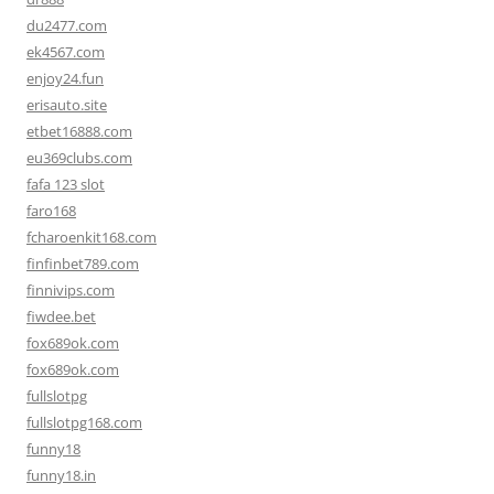
du2477.com
ek4567.com
enjoy24.fun
erisauto.site
etbet16888.com
eu369clubs.com
fafa 123 slot
faro168
fcharoenkit168.com
finfinbet789.com
finnivips.com
fiwdee.bet
fox689ok.com
fox689ok.com
fullslotpg
fullslotpg168.com
funny18
funny18.in