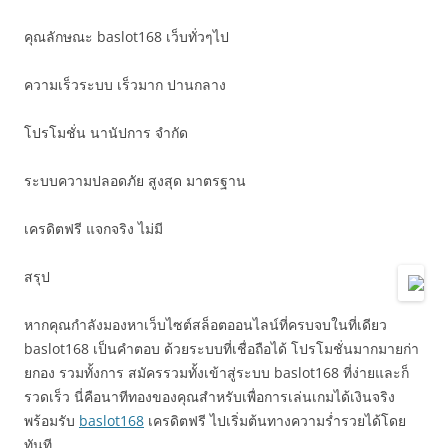
คุณลักษณะ baslot168 เว็บทั่วๆไป
ความเร็วระบบ เร็วมาก ปานกลาง
โปรโมชั่น นานัปการ จำกัด
ระบบความปลอดภัย สูงสุด มาตรฐาน
เครดิตฟรี แจกจริง ไม่มี
สรุป
หากคุณกำลังมองหาเว็บไซต์สล็อตออนไลน์ที่ครบจบในที่เดียว
baslot168 เป็นคำตอบ ด้วยระบบที่เชื่อถือได้ โปรโมชั่นมากมายก่า
ยกอง รวมทั้งการ สมัครรวมทั้งเข้าสู่ระบบ baslot168 ที่ง่ายและก็
รวดเร็ว นี่คือนาทีทองของคุณสำหรับเพื่อการเล่นเกมได้เงินจริง
พร้อมรับ
baslot168
เครดิตฟรี ไปเริ่มต้นทางความร่ำรวยได้โดย
ทันที