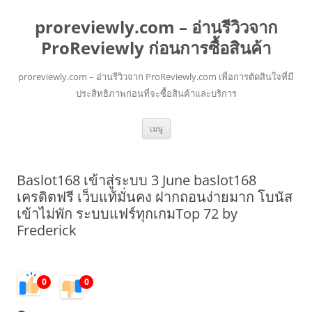
proreviewly.com – อ่านรีวิวจาก
ProReviewly ก่อนการซื้อสินค้า
proreviewly.com – อ่านรีวิวจาก ProReviewly.com เพื่อการตัดสินใจที่มี
ประสิทธิภาพก่อนที่จะซื้อสินค้าและบริการ
ข้าม
เมนู
ไป
ยัง
เนื้อหา
Baslot168 เข้าสู่ระบบ 3 June baslot168
เครดิตฟรี เว็บแท้มั่นคง ฝากถอนง่ายมาก โบนัส
เข้าไม่พัก ระบบแฟร์ทุกเกมTop 72 by
Frederick
0
0