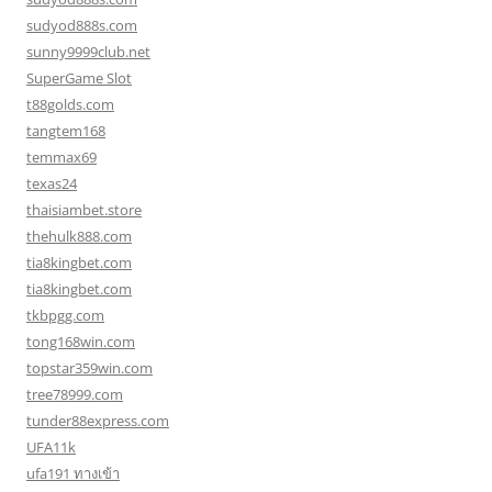
sudyod888s.com
sunny9999club.net
SuperGame Slot
t88golds.com
tangtem168
temmax69
texas24
thaisiambet.store
thehulk888.com
tia8kingbet.com
tia8kingbet.com
tkbpgg.com
tong168win.com
topstar359win.com
tree78999.com
tunder88express.com
UFA11k
ufa191 ทางเข้า