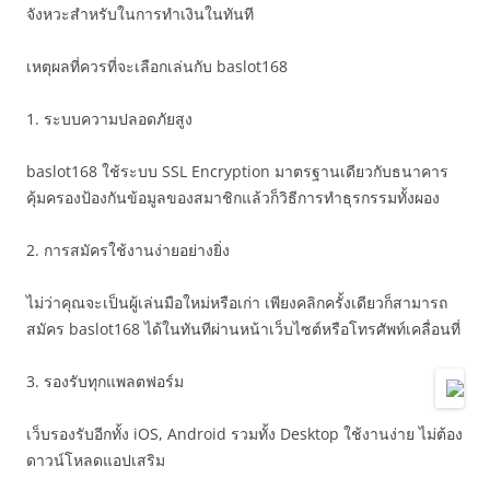
จังหวะสำหรับในการทำเงินในทันที
เหตุผลที่ควรที่จะเลือกเล่นกับ baslot168
1. ระบบความปลอดภัยสูง
baslot168 ใช้ระบบ SSL Encryption มาตรฐานเดียวกับธนาคาร
คุ้มครองป้องกันข้อมูลของสมาชิกแล้วก็วิธีการทำธุรกรรมทั้งผอง
2. การสมัครใช้งานง่ายอย่างยิ่ง
ไม่ว่าคุณจะเป็นผู้เล่นมือใหม่หรือเก่า เพียงคลิกครั้งเดียวก็สามารถ
สมัคร baslot168 ได้ในทันทีผ่านหน้าเว็บไซต์หรือโทรศัพท์เคลื่อนที่
3. รองรับทุกแพลตฟอร์ม
เว็บรองรับอีกทั้ง iOS, Android รวมทั้ง Desktop ใช้งานง่าย ไม่ต้อง
ดาวน์โหลดแอปเสริม