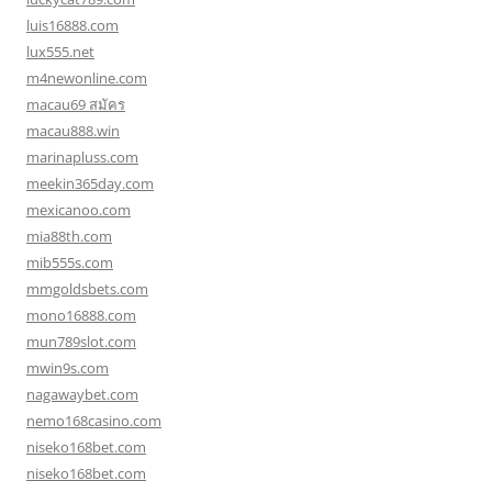
luis16888.com
lux555.net
m4newonline.com
macau69 สมัคร
macau888.win
marinapluss.com
meekin365day.com
mexicanoo.com
mia88th.com
mib555s.com
mmgoldsbets.com
mono16888.com
mun789slot.com
mwin9s.com
nagawaybet.com
nemo168casino.com
niseko168bet.com
niseko168bet.com