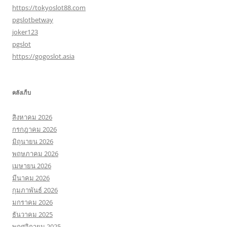
https://tokyoslot88.com
pgslotbetway
joker123
pgslot
https://gogoslot.asia
คลังเก็บ
สิงหาคม 2026
กรกฎาคม 2026
มิถุนายน 2026
พฤษภาคม 2026
เมษายน 2026
มีนาคม 2026
กุมภาพันธ์ 2026
มกราคม 2026
ธันวาคม 2025
พฤศจิกายน 2025