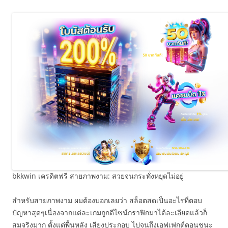
bkkwin เครดิตฟรี สายภาพงาม: สวยจนกระทั่งหยุดไม่อยู่
สำหรับสายภาพงาม ผมต้องบอกเลยว่า สล็อตสดเป็นอะไรที่ตอบ
ปัญหาสุดๆเนื่องจากแต่ละเกมถูกดีไซน์กราฟิกมาได้ละเอียดแล้วก็
สมจริงมาก ตั้งแต่พื้นหลัง เสียงประกอบ ไปจนถึงเอฟเฟกต์ตอนชนะ