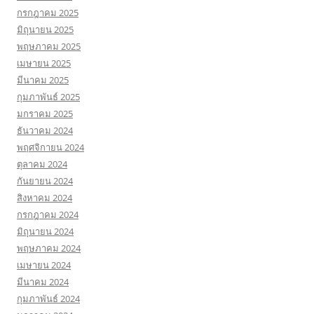
กรกฎาคม 2025
มิถุนายน 2025
พฤษภาคม 2025
เมษายน 2025
มีนาคม 2025
กุมภาพันธ์ 2025
มกราคม 2025
ธันวาคม 2024
พฤศจิกายน 2024
ตุลาคม 2024
กันยายน 2024
สิงหาคม 2024
กรกฎาคม 2024
มิถุนายน 2024
พฤษภาคม 2024
เมษายน 2024
มีนาคม 2024
กุมภาพันธ์ 2024