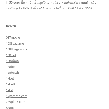
jin55.guru ปั้นทุนจิ๋มเป็นทุนใหญ่ ทุนน้อย สอยเงินแสน ระบบทันสมัย
รองรับทุกไลฟ์สไตล์ สล็อต55 เข้าร่วมวันนี้ รวยทันที 21 ส.ค. 2569
หมวดหมู่
037movie
1688sagame
1688vegasx.com
168slot
168สล็อต
188bet
188betth
1xbet
1xbetth
1xbit
1xgameth.com
789pluss.com
888pg