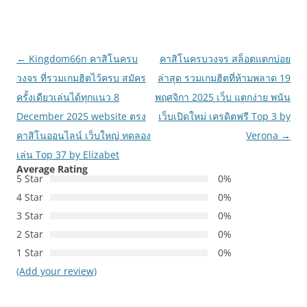
เมนู
←
Kingdom66n คาสิโนครบ
คาสิโนครบวงจร สล็อตแตกบ่อย
นำทาง
วงจร ที่รวมเกมฮิตไว้ครบ สมัคร
ล่าสุด รวมเกมฮิตที่ห้ามพลาด 19
เรื่อง
ครั้งเดียวเล่นได้ทุกแนว 8
พฤศจิกา 2025 เว็บ แตกง่าย พนัน
December 2025 website ตรง
เว็บเปิดใหม่ เครดิตฟรี Top 3 by
คาสิโนออนไลน์ เว็บใหญ่ ทดลอง
Verona
→
เล่น Top 37 by Elizabet
Average Rating
5 Star
0%
4 Star
0%
3 Star
0%
2 Star
0%
1 Star
0%
(Add your review)