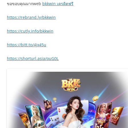
ขอขอบคุณมากweb
bkkwin เครดิตฟรี
https://rebrand.ly/bkkwin
https://cutly.info/bkkwin
https://bitt.to/4jx45u
https://shorturl.asia/ouG0L