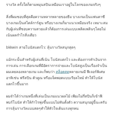
รางวัล ครั้งใดก็ตามหมุนสปินเหมือนเราอยู่ในโลกของเกมจริงๆ
สิ่งที่ผมชอบที่สุดคือความหลากหลายของธีม บางเกมเป็นแฟนตาซี
บางเกมเป็นสไตล์การ์ตูน หรือบางเกมก็มาแนวเหมือนจริง เหมาะสม
กับผู้เล่นที่ชอบความสวยแล้วก็ต้องการเล่นแบบเพลิดเพลินๆโดยไม่
เน้นผลกำไรสิ่งเดียว
bkkwin สายโบนัสแตกไว: ลุ้นรางวัลสนุกสุดๆ
แม้กระนั้นสำหรับผู้เล่นที่เน้น โบนัสแตกไว และต้องการทำเงินจาก
การเล่น การเลือกเกมที่มีอัตราการจ่ายและโบนัสสูงเป็นเรื่องจำเป็น
ผมเคยลองหลายเกม และก็พบว่า
สล็อตสด
หลายเกมมี ฟีเจอร์พิเศษ
อาทิเช่น ฟรีสปิน ตัวคูณ หรือแจ็คพอตแบบเรียลไทม์ ทำให้โบนัส
แตกไวขึ้นมาก
ผมจำได้ว่าเกมหนึ่งที่เล่นเป็นเกมแนวผลไม้ เพียงไม่กี่สปินก็เข้าฟี
พบร์โบนัส ทำให้กำไรพุ่งขึ้นแบบไม่ทันตั้งตัว ความสนุกอยู่นี้นะครับ
การลุ้นรางวัลแบบสดๆทำให้หัวใจเต้นแรงทุกหน