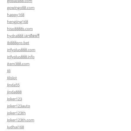
gobaza88.com
gowingo88.com
happy168
hengjing168
hiso8888s.com
hydra888 เครดิตฟรี
ib888pro.bet
infyplus888.com
infyplus888.info
item388.com
Jili
Jilislot
Jinda55
jinda888
Joker123
joker123auto
joker123th
Joker123th.com
Judhai168