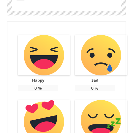
Happy
Sad
0
%
0
%