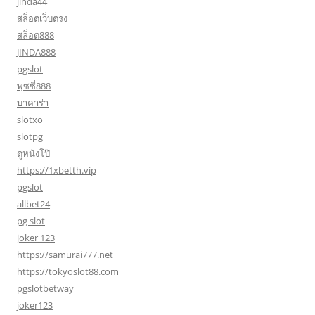
jinda44
สล็อตเว็บตรง
สล็อต888
JINDA888
pgslot
พุซซี่888
บาคาร่า
slotxo
slotpg
ดูหนังโป๊
https://1xbetth.vip
pgslot
allbet24
pg slot
joker 123
https://samurai777.net
https://tokyoslot88.com
pgslotbetway
joker123