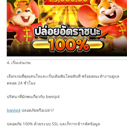
4. เริ่มเล่นเกม
เลือกเกมที่คุณสนใจและเริ่มเดิมพันโดยทันที พร้อมคณะทำงานดูแล
ตลอด 24 ชั่วโมง
ปริศนาที่มักพบเกี่ยวกับ bwvip4
bwvip4
ปลอดภัยหรือเปล่า?
ปลอดภัย 100% ด้วยระบบ SSL และก็การเข้ารหัสข้อมูล