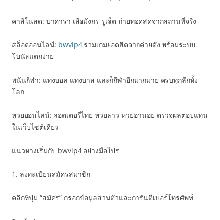
คาสิโนสด: บาคาร่า เสือมังกร รูเล็ต ถ่ายทอดสดจากสถานที่จริง
สล็อตออนไลน์:
bwvip4
รวมเกมยอดฮิตจากค่ายดัง พร้อมระบบ
โบนัสแตกง่าย
พนันกีฬา: แทงบอล แทงบาส และก็กีฬาอีกมากมาย ครบทุกลีกทั้ง
โลก
หวยออนไลน์: ลอตเตอรี่ไทย หวยลาว หวยฮานอย ตรวจผลตอบแทน
ในเว็บไซต์เดียว
แนวทางเริ่มกับ bwvip4 อย่างมือโปร
1. ลงทะเบียนสมัครสมาชิก
คลิกที่ปุ่ม “สมัคร” กรอกข้อมูลส่วนตัวและการันตีเบอร์โทรศัพท์