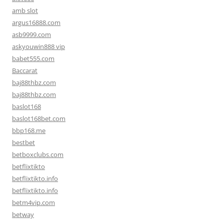
amb slot
argus16888.com
asb9999.com
askyouwin888 vip
babet555.com
Baccarat
baj88thbz.com
baj88thbz.com
baslot168
baslot168bet.com
bbp168.me
bestbet
betboxclubs.com
betflixtikto
betflixtikto.info
betflixtikto.info
betm4vip.com
betway