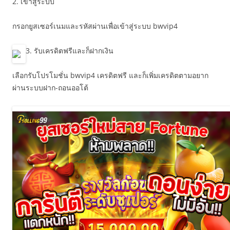
2. เข้าสู่ระบบ
กรอกยูสเซอร์เนมและรหัสผ่านเพื่อเข้าสู่ระบบ bwvip4
3. รับเครดิตฟรีและก็ฝากเงิน
เลือกรับโปรโมชั่น bwvip4 เครดิตฟรี และก็เพิ่มเครดิตตามอยาก
ผ่านระบบฝาก-ถอนออโต้