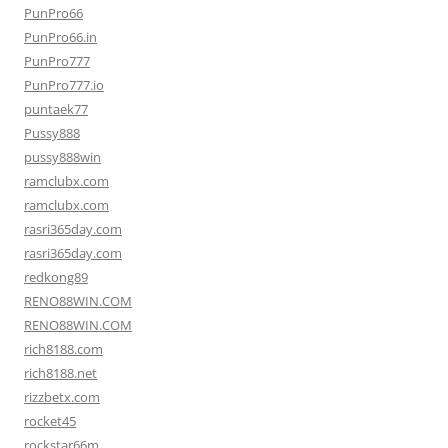
PunPro66
PunPro66.in
PunPro777
PunPro777.io
puntaek77
Pussy888
pussy888win
ramclubx.com
ramclubx.com
rasri365day.com
rasri365day.com
redkong89
RENO88WIN.COM
RENO88WIN.COM
rich8188.com
rich8188.net
rizzbetx.com
rocket45
rockstar66m