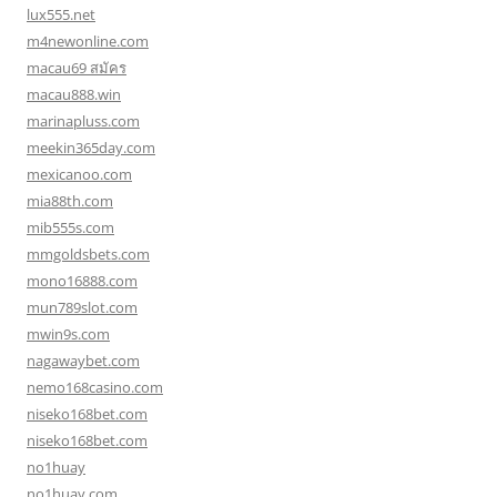
lux555.net
m4newonline.com
macau69 สมัคร
macau888.win
marinapluss.com
meekin365day.com
mexicanoo.com
mia88th.com
mib555s.com
mmgoldsbets.com
mono16888.com
mun789slot.com
mwin9s.com
nagawaybet.com
nemo168casino.com
niseko168bet.com
niseko168bet.com
no1huay
no1huay.com