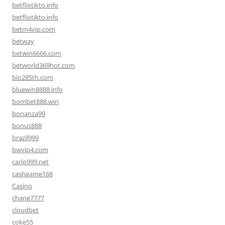
betflixtikto.info
betflixtikto.info
betm4vip.com
betway
betwin6666.com
betworld369hot.com
bio285th.com
bluewin8888.info
bombet888.win
bonanza99
bonus888
brazil999
bwvip4.com
carlo999.net
cashgame168
Casino
chang7777
cloudbet
coke55