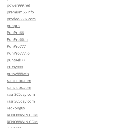
power999.net
premium66.info
proded888x.com
punpro
PunPro66
PunPro66.in
PunPro777
PunPro777.io
puntaek77
Pussy888
pussy888win
ramclubx.com
ramclubx.com
rasri365day.com
rasri365day.com
redkong89
RENO88WIN.COM
RENO88WIN.COM