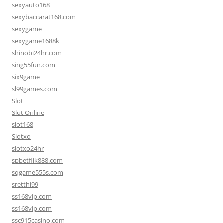
sexyauto168
sexybaccarat168.com
sexygame
sexygame1688k
shinobi24hr.com
sing55fun.com
six9game
sl99games.com
Slot
Slot Online
slot168
Slotxo
slotxo24hr
spbetflik888.com
sqgame555s.com
sretthi99
ss168vip.com
ss168vip.com
ssc915casino.com