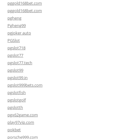
pggold168bet.com
pggold168bet.com
pgheng
Pgheng99
pgjoker auto
PGSlot
pgslot718
pgslot77
pgslot77.tech
pgslot99
pgslot99.in
pgslot999bets.com
pgslotfish
pgslotgolf
pgslotth
pgx62game.com
play97vip.com
pokbet
porsche999.com