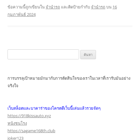
ข้อความนี้ถูกเขียนใน
จำนำรถ
และติดป้ายกำกับ
จำนำรถ
บน
16
กุมภาพันธ์ 2024
ค้นหา
สำหรับ:
การบรรลุเป้าหมายมักมากับการตัดสินใจของเราในเวลาที่เรารับมันอย่าง
จริงใจ
เว็บสล็อตและบาคาร่าของโครตดีเว็บนี้เล่นแล้วรวยจัดๆ
https://918kissauto.xyz
หนังชนโรง
https://sagame168th.club
joker123