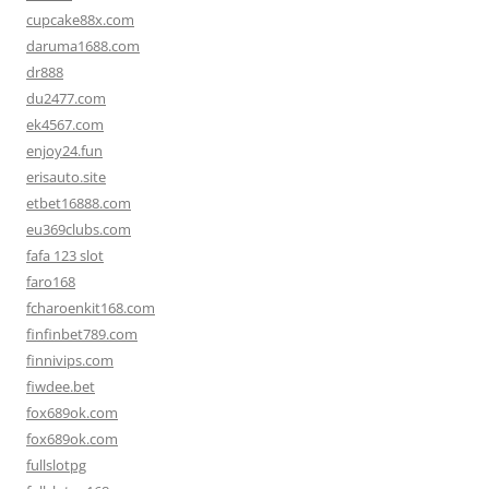
cupcake88x.com
daruma1688.com
dr888
du2477.com
ek4567.com
enjoy24.fun
erisauto.site
etbet16888.com
eu369clubs.com
fafa 123 slot
faro168
fcharoenkit168.com
finfinbet789.com
finnivips.com
fiwdee.bet
fox689ok.com
fox689ok.com
fullslotpg