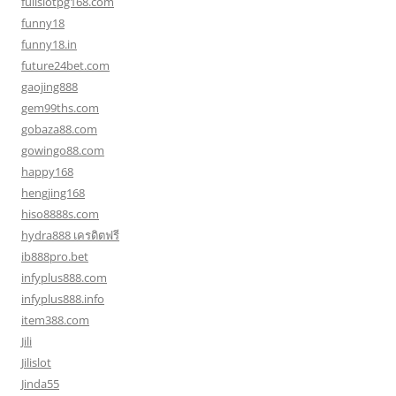
fullslotpg168.com
funny18
funny18.in
future24bet.com
gaojing888
gem99ths.com
gobaza88.com
gowingo88.com
happy168
hengjing168
hiso8888s.com
hydra888 เครดิตฟรี
ib888pro.bet
infyplus888.com
infyplus888.info
item388.com
Jili
Jilislot
Jinda55