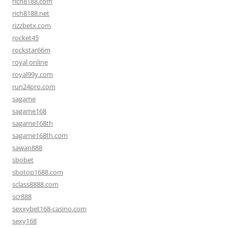
rich8188.com
rich8188.net
rizzbetx.com
rocket45
rockstar66m
royal online
royal99y.com
run24pro.com
sagame
sagame168
sagame168th
sagame168th.com
sawan888
sbobet
sbotop1688.com
sclass8888.com
scr888
sexxybet168-casino.com
sexy168