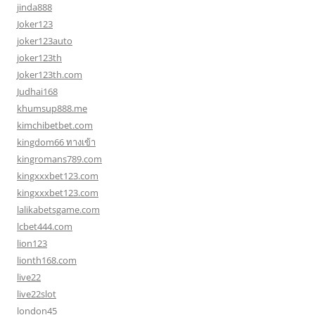
jinda888
Joker123
joker123auto
joker123th
Joker123th.com
Judhai168
khumsup888.me
kimchibetbet.com
kingdom66 ทางเข้า
kingromans789.com
kingxxxbet123.com
kingxxxbet123.com
lalikabetsgame.com
lcbet444.com
lion123
lionth168.com
live22
live22slot
london45