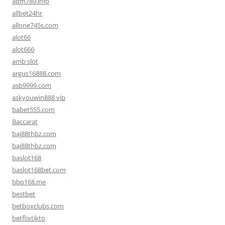
adm789.info
allbet24hr
allone745s.com
alot66
alot666
amb slot
argus16888.com
asb9999.com
askyouwin888 vip
babet555.com
Baccarat
baj88thbz.com
baj88thbz.com
baslot168
baslot168bet.com
bbp168.me
bestbet
betboxclubs.com
betflixtikto