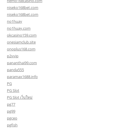
nemo168casino.com
niseko168bet.com
niseko168bet.com
no1huay
no1huay.com
okcasino159.com
onesiamclub.site
onoplus168.com
p2vvip
pananthai99.com
panda555
paramax1688.info
PG
PG Slot
PG Slot เว็บใหม่
pg77
pg99
pgceo
pgfish