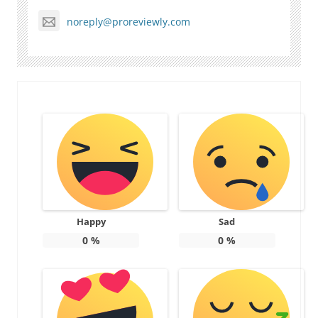
noreply@proreviewly.com
Happy
Sad
0
%
0
%