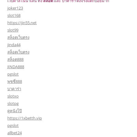
เว็บคาสิโนน่าเล่น ทั้ง
สล็อต
และ
บาคาร่า
ตึงจริงแตกบ่อยมาก
joker123
slot168
https://jin55.net
slot99
สล็อตเว็บตรง
jinda44
สล็อตเว็บตรง
สล็อต888
JINDA888
pgslot
พุซซี่888
บาคาร่า
slotxo
slotpg
ดูหนังโป๊
https://1xbetth.vip
pgslot
allbet24