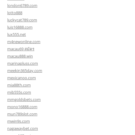
london6789.com
lotto888
luckycat789.com
luis16888.com
lux555.net
m4newonline.com
macau69 สมัคร
macau888.win
marinapluss.com
meekin365day.com
mexicanoo.com
mia88th.com
mib555s.com
mmgoldsbets.com
mono16888.com
mun789slot.com
mwin9s.com
nagawaybet.com