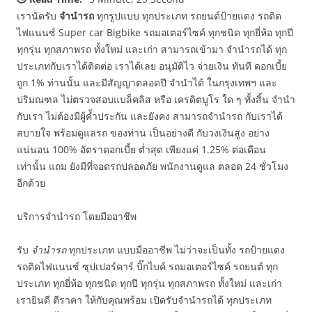
เรานัดรับ
จำนำรถ
ทุกรูปแบบ ทุกประเภท รถยนต์ป้ายแดง รถติด
ไฟแนนซ์ Super car Bigbike รถมอเตอร์ไซค์ ทุกชนิด ทุกยี่ห้อ ทุกปี
ทุกรุ่น ทุกสภาพรถ ทั้งใหม่ และเก่า สามารถเข้ามา จำนำรถได้ ทุก
ประเภทกับเราได้ติดต่อ เราได้เลย อนุมัติไว จ่ายเงิน ทันที ดอกเบี้ย
ถูก 1% ท่านนั้น และมีสัญญาตลอดปี จำนำได้ ในกรุงเทพฯ และ
ปริมณฑล ไม่ตรวจสอบแบล็คลิส หรือ เครดิตบูโร ใด ๆ ทั้งสิ้น จำนำ
กับเรา ไม่ต้องมีผู้ค้ำประกัน และยังคง สามารถจำนำรถ กับเราได้
สบายใจ พร้อมดูแลรถ ของท่าน เป็นอย่างดี กับวงเงินสูง อย่าง
แน่นอน 100% อัตราดอกเบี้ย ต่ำสุด เพียงแค่ 1.25% ต่อเดือน
เท่านั้น แถม ยังมีที่จอดรถปลอดภัย พนักงานดูแล ตลอด 24 ชั่วโมง
อีกด้วย
บริการจำนำรถ โดยมืออาชีพ
รับ
จำนำรถ
ทุกประเภท แบบมืออาชีพ ไม่ว่าจะเป็นทั้ง รถป้ายแดง
รถติดไฟแนนซ์ ซุปเปอร์คาร์ บิ๊กไบค์ รถมอเตอร์ไซค์ รถยนต์ ทุก
ประเภท ทุกยี่ห้อ ทุกชนิด ทุกปี ทุกรุ่น ทุกสภาพรถ ทั้งใหม่ และเก่า
เรายินดี ตีราคา ให้กับคุณพร้อม เปิดรับจำนำรถได้ ทุกประเภท