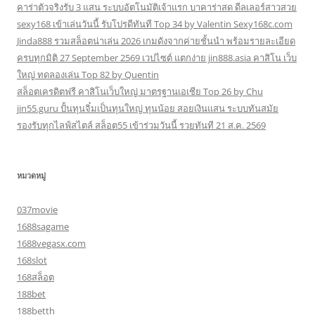
คาร่าตัวจริงรับ 3 แสน ระบบอัตโนมัติเจ้าแรก บาคาร่าสด ดีลเลอร์สาวสวย
sexy168 เข้าเล่นวันนี้ รับโปรดีทันที Top 34 by Valentin Sexy168c.com
Jinda888 รวมสล็อตน่าเล่น 2026 เกมดังจากค่ายชั้นนำ พร้อมรายละเอียด
ครบทุกมิติ 27 September 2569 เวปไซต์ แตกง่าย jin888.asia คาสิโน เว็บ
ใหญ่ ทดลองเล่น Top 82 by Quentin
สล็อตเครดิตฟรี คาสิโนเว็บใหญ่ มาตรฐานเอเชีย Top 26 by Chu
jin55.guru ปั้นทุนจิ๋มเป็นทุนใหญ่ ทุนน้อย สอยเงินแสน ระบบทันสมัย
รองรับทุกไลฟ์สไตล์ สล็อต55 เข้าร่วมวันนี้ รวยทันที 21 ส.ค. 2569
หมวดหมู่
037movie
1688sagame
1688vegasx.com
168slot
168สล็อต
188bet
188betth