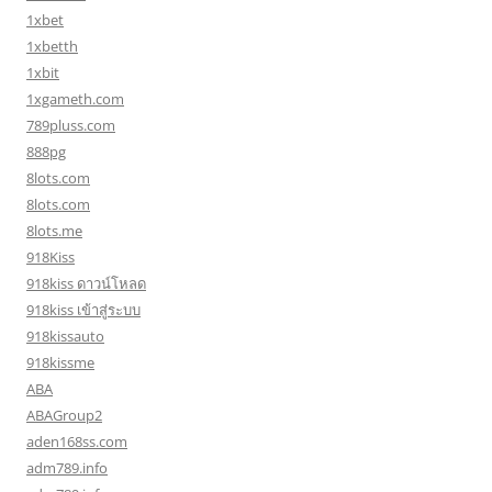
1xbet
1xbetth
1xbit
1xgameth.com
789pluss.com
888pg
8lots.com
8lots.com
8lots.me
918Kiss
918kiss ดาวน์โหลด
918kiss เข้าสู่ระบบ
918kissauto
918kissme
ABA
ABAGroup2
aden168ss.com
adm789.info