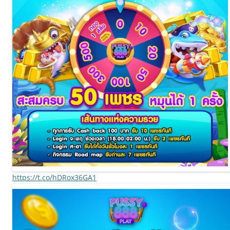
https://t.co/hDRox36GA1