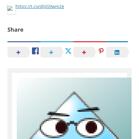
https://t.co/dljIG9wm2e
Share