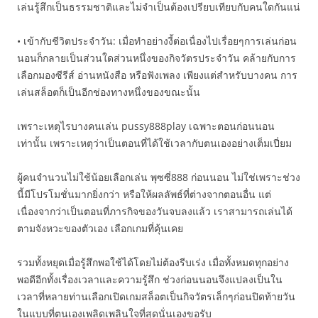
เล่นรู้สึกเป็นธรรมชาติและไม่จำเป็นต้องเปรียบเทียบกับคนใดกันแน่
• เข้ากับชีวิตประจำวัน: เมื่อทำอย่างงี้ต่อเนื่องไปเรื่อยๆการเล่นก่อน
นอนก็กลายเป็นส่วนใดส่วนหนึ่งของกิจวัตรประจำวัน คล้ายกับการ
เลือกมองซีรีส์ อ่านหนังสือ หรือฟังเพลง เพียงแต่สำหรับบางคน การ
เล่นสล็อตก็เป็นอีกช่องทางหนึ่งของขณะนั้น
เพราะเหตุไรบางคนเล่น pussy888play เฉพาะตอนก่อนนอน
เท่านั้น เพราะเหตุว่าเป็นตอนที่ได้ใช้เวลากับตนเองอย่างเต็มเปี่ยม
ผู้คนจำนวนไม่ใช้น้อยเลือกเล่น พุซซี่888 ก่อนนอน ไม่ใช่เพราะช่วง
นี้มีโปรโมชั่นมากยิ่งกว่า หรือให้ผลลัพธ์ที่ต่างจากตอนอื่น แต่
เนื่องจากว่าเป็นตอนที่ภารกิจของวันจบลงแล้ว เราสามารถเล่นได้
ตามจังหวะของตัวเอง เลือกเกมที่คุ้นเคย
รวมทั้งหยุดเมื่อรู้สึกพอใช้ได้โดยไม่ต้องรีบเร่ง เมื่อทั้งหมดทุกอย่าง
พอดีอีกทั้งเรื่องเวลาและความรู้สึก ช่วงก่อนนอนจึงแปลงเป็นใน
เวลาที่หลายท่านเลือกเปิดเกมสล็อตเป็นกิจวัตรเล็กๆก่อนปิดท้ายวัน
ในแบบที่ตนเองเพลิดเพลินใจที่สุดนั่นเองขอรับ