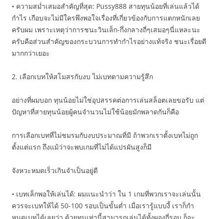
• ความสม่ำเสมอสำคัญที่สุด: Pussy888 สายทุนน้อยที่เล่นแล้วได้
กำไร เกือบจะไม่มีใครพึงพอใจเรื่องที่เกี่ยวข้องกับการแตกหนักเลย
ครับผม เพราะเหตุว่าการชนะวินเล็ก-กึ่งกลางถี่ๆเสมอๆนี่แหละนะ
ครับคือส่วนสำคัญของกระบวนการทำกำไรอย่างแท้จริง ชนะเรื่อยดี
มากกว่าเยอะ
2. เลือกเบทให้สโมสรกับงบ ไม่เบทตามความรู้สึก
อย่างที่ผมบอก ทุนน้อยไม่ใช่อุปสรรคต่อการเล่นสล็อตเลยขอรับ แต่
ปัญหาที่สายทุนน้อยผู้คนจำนวนไม่ใช้น้อยมักพลาดกันก็คือ
การเลือกเบทที่ไม่ชมรมกับงบประมาณที่มี ถ้าพวกเราตั้งเบทไม่ถูก
ตั้งแต่แรก ถึงแม้ว่าจะพบเกมที่ไม่ได้แปรผันสูงก็มี
จังหวะหมดเร็วเกินจำเป็นอยู่ดี
• เบทเล็กพอให้เล่นได้: ผมแนะนำว่า ใน 1 เกมที่พวกเราจะเล่นนั้น
ควรจะเบทให้ได้ 50-100 รอบเป็นขั้นต่ำ เมื่อเรารู้แบบงี้ เราก็กำ
หนดเบทได้เลยว่า ด้วยทุนเท่านี้สามารถเล่นได้ทั้งผองกี่รอบ ก็จะ