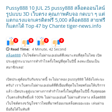
Pussy888 10 JUL 25 pussy888 สล็อตออนไลน์
รูปแบบ 3D เว็บตรง คุณภาพคับจอ กดเบา ๆ แต่
แตกแรงแจกเครดิตฟรี 5,000 สล็อต888 สายฟรี
ก็แตกได้ Top 47 by Chante tiger-news.info
0
0
0
0
Read Time:
4 Minute, 42 Second
สล็อต888
เว็บไซต์ตรงไม่ผ่านเอเย่นต์ที่เหมาะสมที่สุดในไทย เปิด
ประตูสู่กระบวนการทำกำไรครั้งใหญ่ที่สุดในปีนี้ ลงทะเบียนเป็น
สมาชิกเลย!
เปิดประตูต้อนรับกันขนาดนี้ จะไม่มาลอง pussy888 ได้ยังไงล่ะนะ
ครับ? เราเว็บตรงไม่ผ่านเอเย่นต์ที่ดีเยี่ยมที่สุดในไทยพร้อมให้บริการ
แล้ว เปิดประตูสู่แนวทางการทำกำไรครั้งใหญ่ที่สุดในปีนี้ กับสุดยอด
เว็บตรงลิขสิทธิ์แท้ 100% ไม่ผ่านเอเย่นต์ ไม่ผ่านตัวกลาง สล็อต888
เว็บไซต์ตรงขวัญใจชาวไทยที่มาพร้อมเกมสล็อตเยอะแยะ เล่นผ่าน
มือถือได้ในทันที