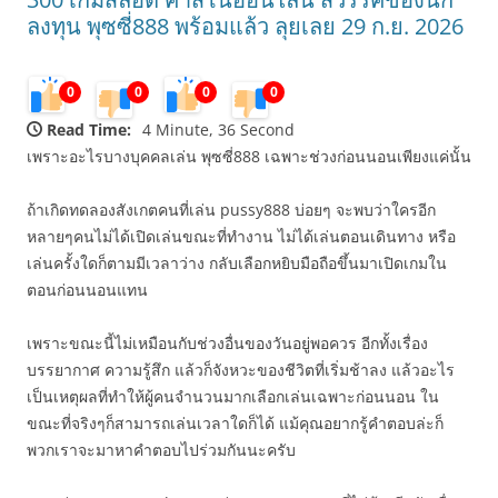
ลงทุน พุซซี่888 พร้อมแล้ว ลุยเลย 29 ก.ย. 2026
0
0
0
0
Read Time:
4 Minute, 36 Second
เพราะอะไรบางบุคคลเล่น พุซซี่888 เฉพาะช่วงก่อนนอนเพียงแค่นั้น
ถ้าเกิดทดลองสังเกตคนที่เล่น pussy888 บ่อยๆ จะพบว่าใครอีก
หลายๆคนไม่ได้เปิดเล่นขณะที่ทำงาน ไม่ได้เล่นตอนเดินทาง หรือ
เล่นครั้งใดก็ตามมีเวลาว่าง กลับเลือกหยิบมือถือขึ้นมาเปิดเกมใน
ตอนก่อนนอนแทน
เพราะขณะนี้ไม่เหมือนกับช่วงอื่นของวันอยู่พอควร อีกทั้งเรื่อง
บรรยากาศ ความรู้สึก แล้วก็จังหวะของชีวิตที่เริ่มช้าลง แล้วอะไร
เป็นเหตุผลที่ทำให้ผู้คนจำนวนมากเลือกเล่นเฉพาะก่อนนอน ใน
ขณะที่จริงๆก็สามารถเล่นเวลาใดก็ได้ แม้คุณอยากรู้คำตอบล่ะก็
พวกเราจะมาหาคำตอบไปร่วมกันนะครับ