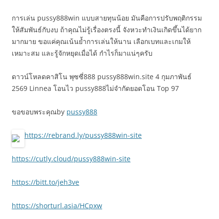
การเล่น pussy888win แบบสายทุนน้อย มันคือการปรับพฤติกรรม
ให้สัมพันธ์กับงบ ถ้าคุณไม่รู้เรื่องตรงนี้ จังหวะทำเงินเกิดขึ้นได้ยาก
มากมาย ขอแค่คุณเน้นย้ำการเล่นให้นาน เลือกเบทและเกมให้
เหมาะสม และรู้จักหยุดเมื่อได้ กำไรก็มาแน่ๆครับ
ดาวน์โหลดคาสิโน พุซซี่888 pussy888win.site 4 กุมภาพันธ์
2569 Linnea โอนไว pussy888ไม่จำกัดยอดโอน Top 97
ขอขอบพระคุณby
pussy888
https://rebrand.ly/pussy888win-site
https://cutly.cloud/pussy888win-site
https://bitt.to/jeh3ve
https://shorturl.asia/HCpxw