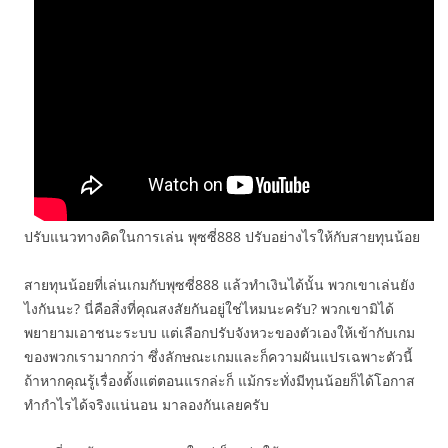
ปรับแนวทางคิดในการเล่น พุซซี่888 ปรับอย่างไรให้กับสายทุนน้อย
สายทุนน้อยที่เล่นเกมกับพุซซี่888 แล้วทำเงินได้นั้น พวกเขาเล่นยัง
ไงกันนะ? นี่คือสิ่งที่คุณสงสัยกันอยู่ใช่ไหมนะครับ? พวกเขามิได้
พยายามเอาชนะระบบ แต่เลือกปรับจังหวะของตัวเองให้เข้ากับเกม
ของพวกเรามากกว่า ซึ่งลักษณะเกมและก็ความผันแปรเฉพาะตัวนี้
ถ้าหากคุณรู้เรื่องตั้งแต่ตอนแรกล่ะก็ แม้กระทั่งมีทุนน้อยก็ได้โอกาส
ทำกำไรได้จริงแน่นอน มาลองกันเลยครับ