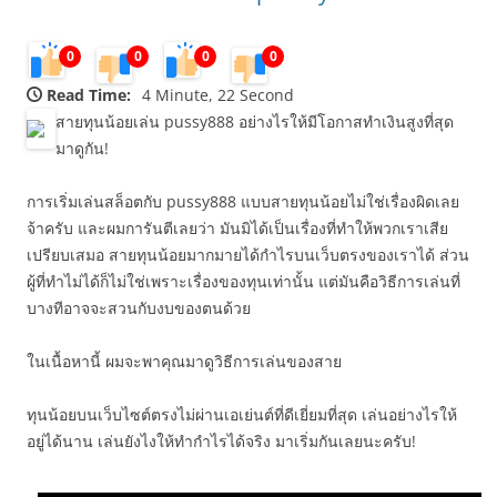
0
0
0
0
Read Time:
4 Minute, 22 Second
สายทุนน้อยเล่น pussy888 อย่างไรให้มีโอกาสทำเงินสูงที่สุด
มาดูกัน!
การเริ่มเล่นสล็อตกับ pussy888 แบบสายทุนน้อยไม่ใช่เรื่องผิดเลย
จ้าครับ และผมการันตีเลยว่า มันมิได้เป็นเรื่องที่ทำให้พวกเราเสีย
เปรียบเสมอ สายทุนน้อยมากมายได้กำไรบนเว็บตรงของเราได้ ส่วน
ผู้ที่ทำไม่ได้ก็ไม่ใช่เพราะเรื่องของทุนเท่านั้น แต่มันคือวิธีการเล่นที่
บางทีอาจจะสวนกับงบของตนด้วย
ในเนื้อหานี้ ผมจะพาคุณมาดูวิธีการเล่นของสาย
ทุนน้อยบนเว็บไซต์ตรงไม่ผ่านเอเย่นต์ที่ดีเยี่ยมที่สุด เล่นอย่างไรให้
อยู่ได้นาน เล่นยังไงให้ทำกำไรได้จริง มาเริ่มกันเลยนะครับ!