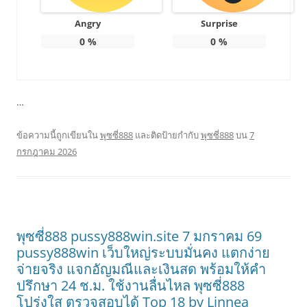
Angry
Surprise
0
%
0
%
…
ข้อความนี้ถูกเขียนใน
พุซซี่888
และติดป้ายกำกับ
พุซซี่888
บน
7
กรกฎาคม 2026
พุซซี่888 pussy888win.site 7 มกราคม 69
pussy888win เว็บใหญ่ระบบมั่นคง แตกง่าย
จ่ายจริง แจกอัญมณีและเงินสด พร้อมให้คำ
ปรึกษา 24 ช.ม. ใช้งานลื่นไหล พุซซี่888
โปร่งใส ตรวจสอบได้ Top 18 by Linnea