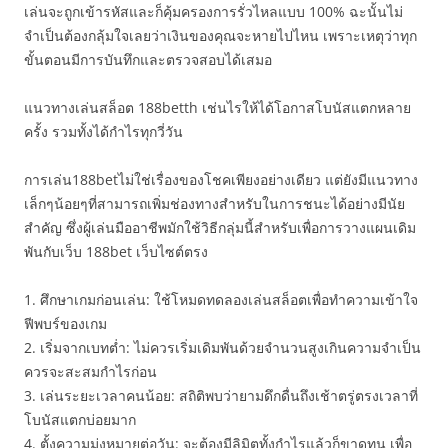
เล่นจะถูกเข้ารหัสและก็คุ้มครองการรั่วไหลแบบ 100% ฉะนั้นไม่
จำเป็นต้องกลุ้มใจเลยว่าเงินของคุณจะหายไปไหน เพราะเหตุว่าทุก
ขั้นตอนมีการบันทึกและตรวจสอบได้เสมอ
แนวทางเล่นสล็อต 188betth เช่นไรให้ได้โอกาสโบนัสแตกหลาย
ครั้ง รวมทั้งได้กำไรทุกวี่วัน
การเล่น188betไม่ใช่เรื่องของโชคเพียงอย่างเดียว แต่ยังมีแนวทาง
เล็กๆน้อยๆที่สามารถเพิ่มช่องทางสำหรับในการชนะได้อย่างมีนัย
สำคัญ ซึ่งผู้เล่นมืออาชีพมักใช้วิธีกลุ่มนี้สำหรับเพื่อการวางแผนเดิม
พันกับเว็บ 188bet เว็บไซต์ตรง
1. ศึกษาเกมก่อนเล่น: ใช้โหมดทดลองเล่นสล็อตเพื่อทำความเข้าใจ
ฟีพบร์ของเกม
2. เริ่มจากเบทต่ำ: ไม่ควรเริ่มเดิมพันด้วยจำนวนสูงเกินความจำเป็น
ควรจะสะสมกำไรก่อน
3. เล่นระยะเวลาคนน้อย: สถิติพบว่ายามดึกดื่นถึงเช้าตรู่ตรงเวลาที่
โบนัสแตกบ่อยมาก
4. ตั้งความมุ่งหมายต่อวัน: จะต้องมีลิมิตทั้งกำไรแล้วก็ขาดทุน เพื่อ