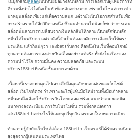
ในยุคที่เกม
สล็อต
เป็นที่นิยมอย่างล้นหลาม การเลือกเว็บผู้ให้บริการที่
ดีรวมทั้งน่าไว้ใจถือเป็นหัวข้อหลักอย่างมาก เพราะไม่ใช่แค่การเข้า
มาหมุนสล็อตเพียงแค่เพื่อความสนุก แต่ว่ายังเป็นโอกาสสำหรับเพื่อ
การสร้างรายได้อีกวิถีทางหนึ่ง ซึ่งคนจำนวนไม่น้อยก็พบว่าการเล่น
สล็อตนั้นสามารถเปลี่ยนจากเงินหลักสิบให้กลายเป็นหลักพันหลัก
หมื่นได้ในพริบตา แต่ว่าดังนี้จำเป็นต้องอาศัยการเลือกเว็บให้ตรง
ประเด็น แล้วก็แน่ๆว่า 188bet เว็บตรง คือหนึ่งในเว็บที่ตอบโจทย์
ทุกความต้องการของสายปั่นสล็อตอย่างแท้จริง ทั้งยังในเรื่องของ
ความน่าไว้ใจ ความมั่นคง ความปลอดภัย และระบบ
บริการ188betที่เหนือชั้นแบบรอบด้าน
เนื้อหานี้เราจะพาคุณไปเจาะลึกถึงคุณลักษณะเด่นของเว็บไซต์
สล็อต เว็บไซต์ตรง ว่าเพราะอะไรผู้เล่นมือใหม่รวมทั้งมือเก๋าหลาย
หมื่นคนถึงเลือกใช้บริการกันโดยตลอด พร้อมแนะนำเกมยอดฮิต
แนวทางลงทะเบียน การรับโปรโมชั่น รวมทั้งกลเม็ดการ
เล่น188betthอย่างไรให้แตกทุกวี่ทุกวัน ครบจบในบทความเดียว
ทำความรู้จักกับเว็บไซต์สล็อต 188betth เว็บตรง ที่ได้รับความนิยม
สูงสุดจากผู้เล่นคนประเทศไทย