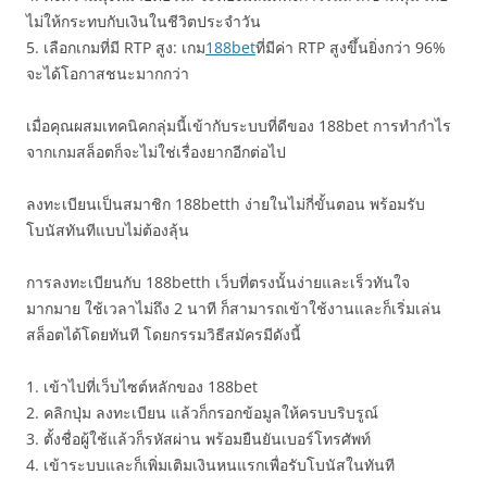
ไม่ให้กระทบกับเงินในชีวิตประจำวัน
5. เลือกเกมที่มี RTP สูง: เกม
188bet
ที่มีค่า RTP สูงขึ้นยิ่งกว่า 96%
จะได้โอกาสชนะมากกว่า
เมื่อคุณผสมเทคนิคกลุ่มนี้เข้ากับระบบที่ดีของ 188bet การทำกำไร
จากเกมสล็อตก็จะไม่ใช่เรื่องยากอีกต่อไป
ลงทะเบียนเป็นสมาชิก 188betth ง่ายในไม่กี่ขั้นตอน พร้อมรับ
โบนัสทันทีแบบไม่ต้องลุ้น
การลงทะเบียนกับ 188betth เว็บที่ตรงนั้นง่ายและเร็วทันใจ
มากมาย ใช้เวลาไม่ถึง 2 นาที ก็สามารถเข้าใช้งานและก็เริ่มเล่น
สล็อตได้โดยทันที โดยกรรมวิธีสมัครมีดังนี้
1. เข้าไปที่เว็บไซต์หลักของ 188bet
2. คลิกปุ่ม ลงทะเบียน แล้วก็กรอกข้อมูลให้ครบบริบรูณ์
3. ตั้งชื่อผู้ใช้แล้วก็รหัสผ่าน พร้อมยืนยันเบอร์โทรศัพท์
4. เข้าระบบและก็เพิ่มเติมเงินหนแรกเพื่อรับโบนัสในทันที