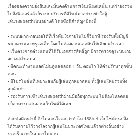
เรื่องของความยั่งยืนและมั่นคงด้านการเงินเพียงแค่นั้น แต่ว่ายังรวม
ไปถึงฟีเจอร์แล้วก็ระบบบริการที่ดีไซน์มาอย่างเข้าใจผู้
เล่น188betthเป็นอย่างดี โดยข้อดีสำคัญๆมีดังนี้
• ระบบฝาก-ถอนออโต้ที่เร็วทันใจภายในไม่กี่วินาที รองรับทั้งบัญชี
ธนาคารและทรูวอเล็ท โดยไม่ต้องผ่านแอดมินให้เสียเวล่ำเวลา
• เว็บตรงจากต่างแดนที่ได้รับเอกสารสิทธิ์ถูก มีการตรวจดูระบบเกม
อย่างสม่ำเสมอ
• มีคณะทำงานแอดไม่นดูแลตลอด 1 วัน ตอบไว ให้คำปรึกษาทุกขั้น
ตอน
• มีโปรโมชั่นที่เหมาะสมกับผู้เล่นทุกหมวดหมู่ ทั้งผู้เล่นใหม่รวมทั้ง
ลูกค้าเก่า
• รองรับการเข้าเล่น188betthผ่านมือถือทุกระบบ ไม่ต้องโหลดแอ
ปก็สามารถเล่นผ่านเว็บไซต์ได้เลย
ด้วยข้อดีเหล่านี้ จึงไม่ฉงนใจเลยว่าทำไม 188bet เว็บไซต์ตรง ถึง
ได้รับความไว้วางใจจากผู้เล่นในประเทศไทยแล้วก็ต่างถิ่นอย่าง
รวดเร็วภายในเวลาไม่นาน