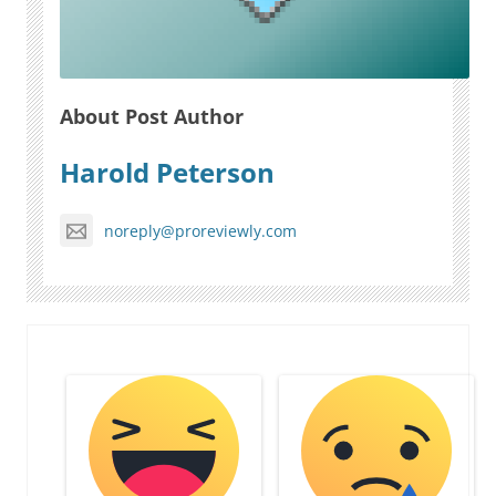
About Post Author
Harold Peterson
noreply@proreviewly.com