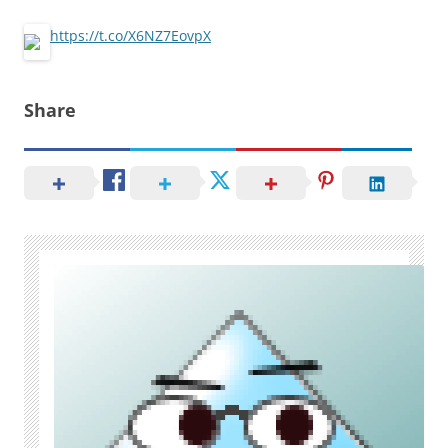
https://t.co/X6NZ7EovpX
Share