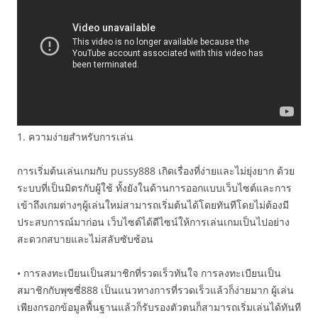
1. ความง่ายสำหรับการเล่น
การเริ่มต้นเล่นเกมกับ pussy888 เกิดเรื่องที่ง่ายและไม่ยุ่งยาก ด้วย
ระบบที่เป็นมิตรกับผู้ใช้ ทั้งยังในด้านการออกแบบเว็บไซต์และการ
เข้าถึงเกมต่างๆผู้เล่นใหม่สามารถเริ่มต้นได้โดยทันทีโดยไม่ต้องมี
ประสบการณ์มาก่อน เว็บไซต์ได้ดีไซน์ให้การเล่นเกมเป็นไปอย่าง
สะดวกสบายและไม่สลับซับซ้อน
• การลงทะเบียนเป็นสมาชิกที่รวดเร็วทันใจ การลงทะเบียนเป็น
สมาชิกกับพุซซี่888 เป็นแนวทางการที่รวดเร็วแล้วก็ง่ายมาก ผู้เล่น
เพียงกรอกข้อมูลพื้นฐานแล้วก็รับรองตัวตนก็สามารถเริ่มเล่นได้ทันที