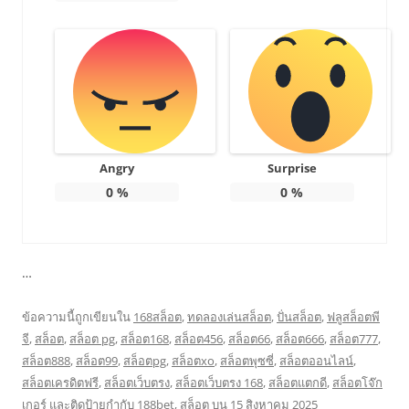
Angry
Surprise
0
%
0
%
…
ข้อความนี้ถูกเขียนใน
168สล็อต
,
ทดลองเล่นสล็อต
,
ปั่นสล็อต
,
ฟลูสล็อตพี
จี
,
สล็อต
,
สล็อต pg
,
สล็อต168
,
สล็อต456
,
สล็อต66
,
สล็อต666
,
สล็อต777
,
สล็อต888
,
สล็อต99
,
สล็อตpg
,
สล็อตxo
,
สล็อตพุซซี่
,
สล็อตออนไลน์
,
สล็อตเครดิตฟรี
,
สล็อตเว็บตรง
,
สล็อตเว็บตรง 168
,
สล็อตแตกดี
,
สล็อตโจ๊ก
เกอร์
และติดป้ายกำกับ
188bet
,
สล็อต
บน
15 สิงหาคม 2025