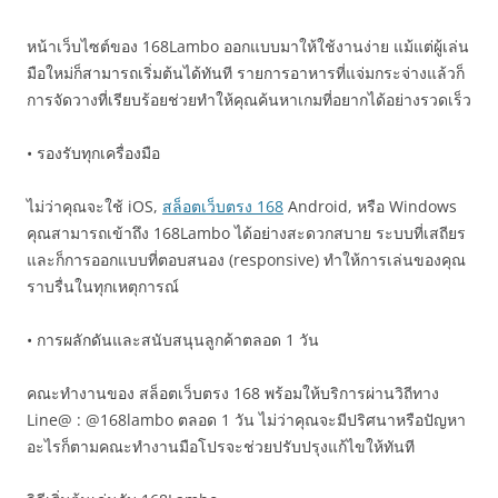
หน้าเว็บไซต์ของ 168Lambo ออกแบบมาให้ใช้งานง่าย แม้แต่ผู้เล่น
มือใหม่ก็สามารถเริ่มต้นได้ทันที รายการอาหารที่แจ่มกระจ่างแล้วก็
การจัดวางที่เรียบร้อยช่วยทำให้คุณค้นหาเกมที่อยากได้อย่างรวดเร็ว
• รองรับทุกเครื่องมือ
ไม่ว่าคุณจะใช้ iOS,
สล็อตเว็บตรง 168
Android, หรือ Windows
คุณสามารถเข้าถึง 168Lambo ได้อย่างสะดวกสบาย ระบบที่เสถียร
และก็การออกแบบที่ตอบสนอง (responsive) ทำให้การเล่นของคุณ
ราบรื่นในทุกเหตุการณ์
• การผลักดันและสนับสนุนลูกค้าตลอด 1 วัน
คณะทำงานของ สล็อตเว็บตรง 168 พร้อมให้บริการผ่านวิถีทาง
Line@ : @168lambo ตลอด 1 วัน ไม่ว่าคุณจะมีปริศนาหรือปัญหา
อะไรก็ตามคณะทำงานมือโปรจะช่วยปรับปรุงแก้ไขให้ทันที