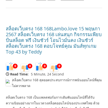
สล็อตเว็บตรง 168 168Lambo.love 15 พฤษภา
2567 สล็อตเว็บตรง 168 เล่นสนุก กิจกรรมเพียบ
ปั่นสล็อต ฟรี เงินชัวร์ โอนไวมั่นคง เงินชัวร์
สล็อตเว็บตรง 168 ตอบโจทย์คุณ มันส์ทุกเกม
Top 43 by Teddy
0
0
0
0
Read Time:
5 Minute, 24 Second
สล็อตเว็บตรง 168 สุดยอดประสบการณ์การพนันออนไลน์ที่คุณ
ไม่ควรพลาด
สล็อตเว็บตรง 168 เป็นแพลตฟอร์มการเดิมพันออนไลน์ที่ได้รับ
ความนิยมอย่างมากในแวดวงสล็อตออนไลน์ของประเทศไทย ด้วย