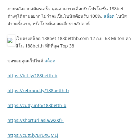
ภายหลังจากสมัครเสร็จ คุณสามารถเลือกรับโปรโมชั่น 188bet
ต่างๆได้ตามอยาก ไม่ว่าจะเป็นโบนัสต้อนรับ 100%,
สล็อต
โบนัส
ฝากครั้งแรก, หรือโปรคืนยอดเสียรายสัปดาห์
เว็บตรงสล็อต 188bet 188betthb.com 12 ก.ย. 68 Milton คา
สิโน 188betth ที่ดีที่สุด Top 38
ขอขอบคุณเว็ปไซต์
สล็อต
https://bit.ly/188betth-b
https://rebrand.ly/188betth-b
https://cutly.info/188betth-b
https://shorturl.asia/w2XfH
https://cutt.ly/BrDXQMEj