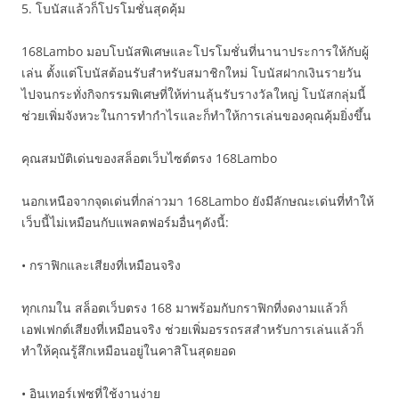
5. โบนัสแล้วก็โปรโมชั่นสุดคุ้ม
168Lambo มอบโบนัสพิเศษและโปรโมชั่นที่นานาประการให้กับผู้
เล่น ตั้งแต่โบนัสต้อนรับสำหรับสมาชิกใหม่ โบนัสฝากเงินรายวัน
ไปจนกระทั่งกิจกรรมพิเศษที่ให้ท่านลุ้นรับรางวัลใหญ่ โบนัสกลุ่มนี้
ช่วยเพิ่มจังหวะในการทำกำไรและก็ทำให้การเล่นของคุณคุ้มยิ่งขึ้น
คุณสมบัติเด่นของสล็อตเว็บไซต์ตรง 168Lambo
นอกเหนือจากจุดเด่นที่กล่าวมา 168Lambo ยังมีลักษณะเด่นที่ทำให้
เว็บนี้ไม่เหมือนกับแพลตฟอร์มอื่นๆดังนี้:
• กราฟิกและเสียงที่เหมือนจริง
ทุกเกมใน สล็อตเว็บตรง 168 มาพร้อมกับกราฟิกที่งดงามแล้วก็
เอฟเฟกต์เสียงที่เหมือนจริง ช่วยเพิ่มอรรถรสสำหรับการเล่นแล้วก็
ทำให้คุณรู้สึกเหมือนอยู่ในคาสิโนสุดยอด
• อินเทอร์เฟซที่ใช้งานง่าย