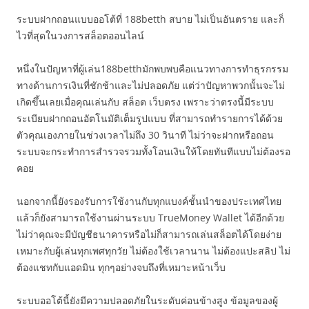
ระบบฝากถอนแบบออโต้ที่ 188betth สบาย ไม่เป็นอันตราย และก็
ไวที่สุดในวงการสล็อตออนไลน์
หนึ่งในปัญหาที่ผู้เล่น188betthมักพบพบคือแนวทางการทำธุรกรรม
ทางด้านการเงินที่ชักช้าและไม่ปลอดภัย แต่ว่าปัญหาพวกนั้นจะไม่
เกิดขึ้นเลยเมื่อคุณเล่นกับ สล็อต เว็บตรง เพราะว่าตรงนี้มีระบบ
ระเบียบฝากถอนอัตโนมัติเต็มรูปแบบ ที่สามารถทำรายการได้ด้วย
ตัวคุณเองภายในช่วงเวลาไม่ถึง 30 วินาที ไม่ว่าจะฝากหรือถอน
ระบบจะกระทำการสำรวจรวมทั้งโอนเงินให้โดยทันทีแบบไม่ต้องรอ
คอย
นอกจากนี้ยังรองรับการใช้งานกับทุกแบงค์ชั้นนำของประเทศไทย
แล้วก็ยังสามารถใช้งานผ่านระบบ TrueMoney Wallet ได้อีกด้วย
ไม่ว่าคุณจะมีบัญชีธนาคารหรือไม่ก็สามารถเล่นสล็อตได้โดยง่าย
เหมาะกับผู้เล่นทุกเพศทุกวัย ไม่ต้องใช้เวลานาน ไม่ต้องแปะสลิป ไม่
ต้องแชทกับแอดมิน ทุกๆอย่างจบถึงที่เหมาะหน้าเว็บ
ระบบออโต้นี้ยังมีความปลอดภัยในระดับค่อนข้างสูง ข้อมูลของผู้