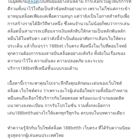
ในยุคที่เกม
สล็อต
เป็นที่นิยมอย่างล้นหลาม การเลือกเว็บผู้ให้บริการที่
ดีรวมทั้งน่าไว้ใจถือเป็นหัวข้อหลักอย่างมาก เพราะไม่ใช่แค่การเข้า
มาหมุนสล็อตเพียงแค่เพื่อความสนุก แต่ว่ายังเป็นโอกาสสำหรับเพื่อ
การสร้างรายได้อีกวิถีทางหนึ่ง ซึ่งคนจำนวนไม่น้อยก็พบว่าการเล่น
สล็อตนั้นสามารถเปลี่ยนจากเงินหลักสิบให้กลายเป็นหลักพันหลัก
หมื่นได้ในพริบตา แต่ว่าดังนี้จำเป็นต้องอาศัยการเลือกเว็บให้ตรง
ประเด็น แล้วก็แน่ๆว่า 188bet เว็บตรง คือหนึ่งในเว็บที่ตอบโจทย์
ทุกความต้องการของสายปั่นสล็อตอย่างแท้จริง ทั้งยังในเรื่องของ
ความน่าไว้ใจ ความมั่นคง ความปลอดภัย และระบบ
บริการ188betที่เหนือชั้นแบบรอบด้าน
เนื้อหานี้เราจะพาคุณไปเจาะลึกถึงคุณลักษณะเด่นของเว็บไซต์
สล็อต เว็บไซต์ตรง ว่าเพราะอะไรผู้เล่นมือใหม่รวมทั้งมือเก๋าหลาย
หมื่นคนถึงเลือกใช้บริการกันโดยตลอด พร้อมแนะนำเกมยอดฮิต
แนวทางลงทะเบียน การรับโปรโมชั่น รวมทั้งกลเม็ดการ
เล่น188betthอย่างไรให้แตกทุกวี่ทุกวัน ครบจบในบทความเดียว
ทำความรู้จักกับเว็บไซต์สล็อต 188betth เว็บตรง ที่ได้รับความนิยม
สูงสุดจากผู้เล่นคนประเทศไทย