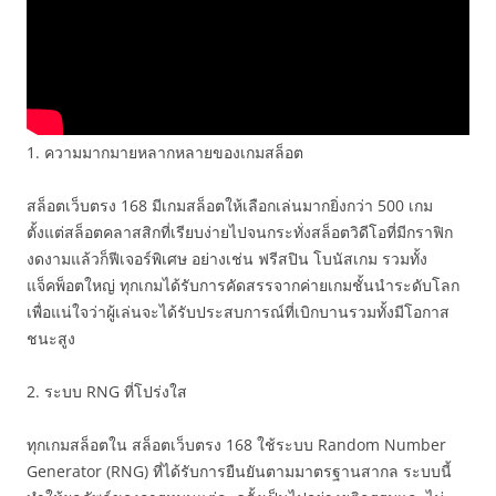
1. ความมากมายหลากหลายของเกมสล็อต
สล็อตเว็บตรง 168 มีเกมสล็อตให้เลือกเล่นมากยิ่งกว่า 500 เกม
ตั้งแต่สล็อตคลาสสิกที่เรียบง่ายไปจนกระทั่งสล็อตวิดีโอที่มีกราฟิก
งดงามแล้วก็ฟีเจอร์พิเศษ อย่างเช่น ฟรีสปิน โบนัสเกม รวมทั้ง
แจ็คพ็อตใหญ่ ทุกเกมได้รับการคัดสรรจากค่ายเกมชั้นนำระดับโลก
เพื่อแน่ใจว่าผู้เล่นจะได้รับประสบการณ์ที่เบิกบานรวมทั้งมีโอกาส
ชนะสูง
2. ระบบ RNG ที่โปร่งใส
ทุกเกมสล็อตใน สล็อตเว็บตรง 168 ใช้ระบบ Random Number
Generator (RNG) ที่ได้รับการยืนยันตามมาตรฐานสากล ระบบนี้