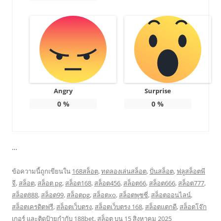
Angry
Surprise
0
%
0
%
…
ข้อความนี้ถูกเขียนใน
168สล็อต
,
ทดลองเล่นสล็อต
,
ปั่นสล็อต
,
ฟลูสล็อตพี
จี
,
สล็อต
,
สล็อต pg
,
สล็อต168
,
สล็อต456
,
สล็อต66
,
สล็อต666
,
สล็อต777
,
สล็อต888
,
สล็อต99
,
สล็อตpg
,
สล็อตxo
,
สล็อตพุซซี่
,
สล็อตออนไลน์
,
สล็อตเครดิตฟรี
,
สล็อตเว็บตรง
,
สล็อตเว็บตรง 168
,
สล็อตแตกดี
,
สล็อตโจ๊ก
เกอร์
และติดป้ายกำกับ
188bet
,
สล็อต
บน
15 สิงหาคม 2025