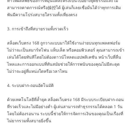
ทำให้ผลลัพธ์ของการหมุนแต่ละครั้งเป็นไปอย่างยุติธรรมและไม่
สามารถคาดการณ์หรือ操控ได้ ผู้เล่นก็เลยเชื่อมั่นได้ว่าทุกการเดิม
พันมีความโปร่งสบายใสรวมทั้งเที่ยงตรง
3. การเข้าถึงที่สบายรวมทั้งรวดเร็ว
สล็อตเว็บตรง 168 ถูกวางแบบมาให้ใช้งานง่ายบนทุกแพลตฟอร์ม
ไม่ว่าจะเป็นสมาร์ทโฟน แท็บเล็ต หรือคอมพิวเตอร์ คุณสามารถเข้า
เล่นได้โดยทันทีโดยไม่ต้องดาวน์โหลดแอปพลิเคชัน หน้าเว็บที่ลื่น
ไหลและการออกแบบที่ทันสมัยช่วยให้การพนันของคุณไม่มีสะดุด
ไม่ว่าจะอยู่ที่แหน่งใดหรือเวลาไหน
4. ระบบฝาก-ถอนอัตโนมัติ
ด้วยเทคโนโลยีที่ล้ำยุค สล็อตเว็บตรง 168 มีระบบระเบียบฝาก-ถอน
ที่รวดเร็วและไม่มีอย่างต่ำ ผู้เล่นสามารถทำธุรกรรมได้ตลอด 1 วัน
โดยไม่ต้องรอนาน ระบบนี้ช่วยให้การจัดการเงินของคุณเป็นเรื่องที่
ไม่ยากรวมทั้งสบายยิ่งขึ้น