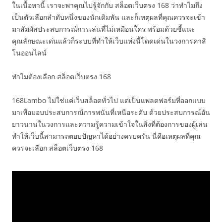
ในเนื้อหานี้ เราจะพาคุณไปรู้จักกับ สล็อตเว็บตรง 168 ว่าทำไมถึง
เป็นตัวเลือกลำดับหนึ่งของนักเดิมพัน และก็เหตุผลที่คุณควรจะเข้า
มาสัมผัสประสบการณ์การเล่นที่ไม่เหมือนใคร พร้อมด้วยชี้แนะ
คุณลักษณะเด่นแล้วก็ระบบที่ทำให้เว็บแห่งนี้โดดเด่นในวงการคาสิ
โนออนไลน์
ทำไมต้องเลือก สล็อตเว็บตรง 168
168Lambo ไม่ใช่แค่เว็บสล็อตทั่วไป แต่เป็นแพลตฟอร์มที่ออกแบบ
มาเพื่อมอบประสบการณ์การพนันที่เหนือระดับ ด้วยประสบการณ์อัน
ยาวนานในวงการและความรู้ความเข้าใจในสิ่งที่ต้องการของผู้เล่น
ทำให้เว็บนี้สามารถตอบปัญหาได้อย่างครบครัน นี่คือเหตุผลที่คุณ
ควรจะเลือก สล็อตเว็บตรง 168