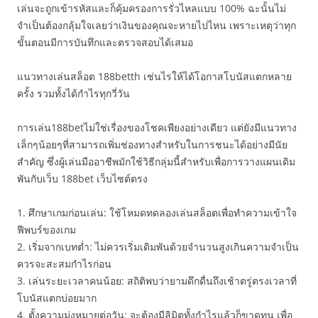
เล่นจะถูกเข้ารหัสและก็คุ้มครองการรั่วไหลแบบ 100% ฉะนั้นไม่
จำเป็นต้องกลุ้มใจเลยว่าเงินของคุณจะหายไปไหน เพราะเหตุว่าทุก
ขั้นตอนมีการบันทึกและตรวจสอบได้เสมอ
แนวทางเล่นสล็อต 188betth เช่นไรให้ได้โอกาสโบนัสแตกหลาย
ครั้ง รวมทั้งได้กำไรทุกวี่วัน
การเล่น188betไม่ใช่เรื่องของโชคเพียงอย่างเดียว แต่ยังมีแนวทาง
เล็กๆน้อยๆที่สามารถเพิ่มช่องทางสำหรับในการชนะได้อย่างมีนัย
สำคัญ ซึ่งผู้เล่นมืออาชีพมักใช้วิธีกลุ่มนี้สำหรับเพื่อการวางแผนเดิม
พันกับเว็บ 188bet เว็บไซต์ตรง
1. ศึกษาเกมก่อนเล่น: ใช้โหมดทดลองเล่นสล็อตเพื่อทำความเข้าใจ
ฟีพบร์ของเกม
2. เริ่มจากเบทต่ำ: ไม่ควรเริ่มเดิมพันด้วยจำนวนสูงเกินความจำเป็น
ควรจะสะสมกำไรก่อน
3. เล่นระยะเวลาคนน้อย: สถิติพบว่ายามดึกดื่นถึงเช้าตรู่ตรงเวลาที่
โบนัสแตกบ่อยมาก
4. ตั้งความมุ่งหมายต่อวัน: จะต้องมีลิมิตทั้งกำไรแล้วก็ขาดทุน เพื่อ