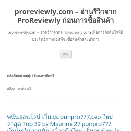
proreviewly.com – อ่านรีวิวจาก
ProReviewly ก่อนการซื้อสินค้า
proreviewly.com – อ่านรีวิวจาก ProReviewly.com เพื่อการตัดสินใจที่มี
ประสิทธิภาพก่อนที่จะซื้อสินค้าและบริการ
ข้าม
เมนู
ไป
ยัง
เนื้อหา
คลังเก็บหมวดหมู่:
สล็อตเเครดิตฟรี
สล็อตเเครดิตฟรี
พนันออนไลน์ เว็บแม่ punpro777.ceo ใหม่
ล่าสุด Top 39 by Maurine 27 punpro777
เว็บไซต์แจกหนัก สล็อตมือใหม่ เริ่มตรงไหนไม่