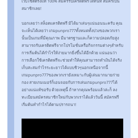
เว็บไซต์ตรงแท้ 100% สมัครรับเครดิตฟรีได้ทันที สมัครเป็น
สมาชิกเลย!
บอกเลยว่า สล็อตเเครดิตฟรี มิได้มาเล่นๆแน่นอนนะครับ คุณ
จะเห็นได้เลยว่า เกมpunpro777ทั้งหมดทั้งปวงของพวกเรา
นั้นเป็นเกมที่มีคุณภาพ มีมาตรฐานและก็ความปลอดภัยสูง
สามารถรับเครดิตฟรีจากโปรโมชั่นหรือกิจกรรมต่างๆสำหรับ
การเริ่มต้นได้กำไรให้ง่ายมากยิ่งขึ้นได้อีกด้วย แน่นอนว่า
การเลือกใช้เครดิตฟรีจะช่วยทำให้คุณสามารถทำเงินได้จริง
เก็บสะสมกำไรระยะยาวได้แบบชิวๆนอกเหนือจากนี้
เกมpunpro777ของพวกเรายังเหมาะกับผู้เล่นมากมายก่าย
กอง สายเกมเมอร์ก็เอนจอยกับการเล่นเกมpunpro777ได้
อย่างแน่แท้ขอรับ ด้วยเหตุนี้ ถ้าหากคุณพร้อมแล้วล่ะก็ ลง
ทะเบียนสมัครสมาชิกใหม่กับพวกเราได้แล้ววันนี้ สมัครฟรี
เริ่มต้นทำกำไรได้ตามปรารถนา!