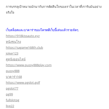
การบรรลุเป้าหมายมักมากับการตัดสินใจของเราในเวลาที่เรารับมันอย่าง
จริงใจ
เว็บสล็อตและบาคาร่าของโครตดีเว็บนี้เล่นแล้วรวยจัดๆ
https://918kissauto.xyz
หนังชนโรง
https://sagame168th.club
joker123
ดูหนังออนไลน์
https://www.pussy888play.com
pussy888
บาคาร่า168
https://www.pgslot.golf
pgslot77
pg99
fullslotpg
live22