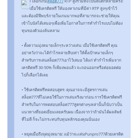
• เลือกเกม
สล็อต777
RTP สูงรวมทั้งโบนัสแตกหลายครั้ง:
เมื่อใช้เครดิตฟรี ให้มองหาเกมที่มีค่า RTP สูงๆเข้าไว้
และต้องมีฟีพบร์ภายในเกมมากพอที่สามารถจะช่วยให้คุณ
เข้าโบนัสได้เสมอๆเพื่อเพิ่มโอกาสในการทำกำไรแบบไม่ต้อง
ทุนของตัวเองล้นหลาม
• ตั้งความมุ่งหมายเล็กๆระหว่างเล่น: เมื่อใช้เครดิตฟรี คุณ
อย่าหวังว่าจะได้กำไรหลายสิบเท่า ให้ตั้งเป้าหมายเล็กๆ
สำหรับการเล่นสล็อต777เอาไว้เสมอ ได้แก่ ทำกำไรเพิ่มจาก
เครดิตฟรี 30-50% ก็เพียงพอแล้ว จะถอนออกหรือต่อยอดต่อ
ไปก็เลือกได้เลย
• ใช้เครดิตฟรีทดสอบสูตร: คุณอาจจะมีสูตรการเล่น
สล็อต777ที่ไม่เคยใช้ในการเล่นจริงมาก่อน การใช้เครดิตฟรี
สำหรับในการทดสอบสล็อต777สูตรต่างๆเหล่านั้นก็นับว่าเป็น
แนวทางที่ยอดเยี่ยมเลยครับผม เนื่องจากว่าถ้ามันได้ผลลัพธ์
ที่ไม่ดี ก็จะไม่กระทบกับทุนหลักของคุณนั่นเอง
• หยุดเมื่อถึงจุดมุ่งหมาย: แม้ว่าจะเล่นPunpro777ด้วยเครดิต