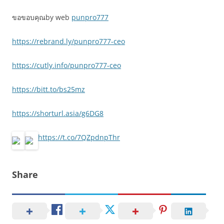
ขอขอบคุณby web
punpro777
https://rebrand.ly/punpro777-ceo
https://cutly.info/punpro777-ceo
https://bitt.to/bs25mz
https://shorturl.asia/g6DG8
https://t.co/7QZpdnpThr
Share