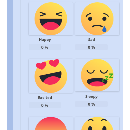
Happy
Sad
0
%
0
%
Sleepy
Excited
0
%
0
%