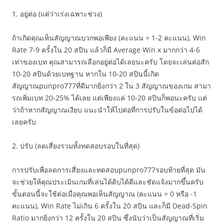
1. อยู่ต่อ (แต่ว่าเร่งเฉพาะช่วง)
ถ้าเกิดคุณเห็นสัญญาณบวกพอเพียง (คะแนน = 1-2 คะแนน), Win
Rate 7-9 ครั้งใน 20 สปิน แล้วก็มี Average Win x มากกว่า 4-6
เท่าของเบท คุณสามารถเลือกอยู่ต่อได้เลยนะครับ โดยจะเล่นต่อสัก
10-20 สปินด้วยเบทฐาน หากใน 10-20 สปินนี้เกิด
สัญญาณpunpro777ที่ดีมากยิ่งกว่า 2 ใน 3 สัญญาณของเกม สามา
รถเพิ่มเบท 20-25% ได้เลย แต่เพียงแค่ 10-20 สปินก็พอนะครับ แต่
ว่าถ้าหากสัญญาณเงียบ แนะนำให้ไปต่อที่การปรับในข้อต่อไปได้
เลยครับ
2. ปรับ (ลดเสี่ยงรวมทั้งทดสอบรอบในที่สุด)
การปรับเพื่อลดการเสี่ยงและทดสอบpunpro777รอบท้ายที่สุด มัน
จะช่วยให้คุณประเมินเกมที่เล่นได้ดิบได้ดีและชัดแจ้งมากขึ้นครับ
ขั้นตอนนี้จะใช้ต่อเมื่อคุณพอเห็นสัญญาณ (คะแนน = 0 หรือ -1
คะแนน), Win Rate ไม่เกิน 6 ครั้งใน 20 สปิน และก็มี Dead-Spin
Ratio มากยิ่งกว่า 12 ครั้งใน 20 สปิน ซึ่งนับว่าเป็นสัญญาณที่เริ่ม