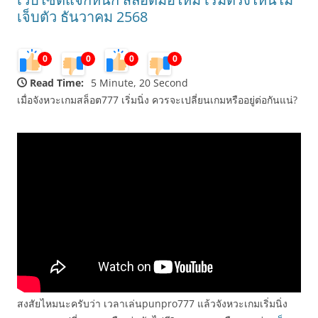
เจ็บตัว ธันวาคม 2568
0
0
0
0
Read Time:
5 Minute, 20 Second
เมื่อจังหวะเกมสล็อต777 เริ่มนิ่ง ควรจะเปลี่ยนเกมหรืออยู่ต่อกันแน่?
สงสัยไหมนะครับว่า เวลาเล่นpunpro777 แล้วจังหวะเกมเริ่มนิ่ง