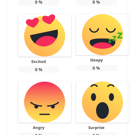
0
%
0
%
Sleepy
Excited
0
%
0
%
Angry
Surprise