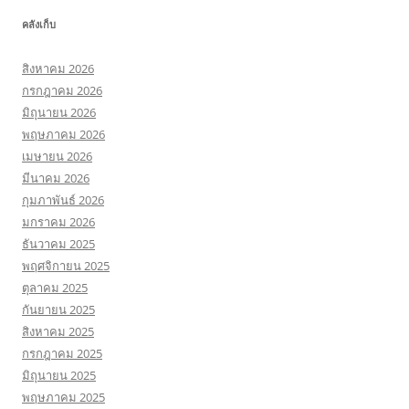
คลังเก็บ
สิงหาคม 2026
กรกฎาคม 2026
มิถุนายน 2026
พฤษภาคม 2026
เมษายน 2026
มีนาคม 2026
กุมภาพันธ์ 2026
มกราคม 2026
ธันวาคม 2025
พฤศจิกายน 2025
ตุลาคม 2025
กันยายน 2025
สิงหาคม 2025
กรกฎาคม 2025
มิถุนายน 2025
พฤษภาคม 2025