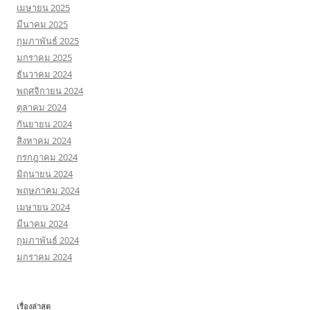
เมษายน 2025
มีนาคม 2025
กุมภาพันธ์ 2025
มกราคม 2025
ธันวาคม 2024
พฤศจิกายน 2024
ตุลาคม 2024
กันยายน 2024
สิงหาคม 2024
กรกฎาคม 2024
มิถุนายน 2024
พฤษภาคม 2024
เมษายน 2024
มีนาคม 2024
กุมภาพันธ์ 2024
มกราคม 2024
เรื่องล่าสุด