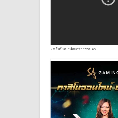
• ฟรีสปินมาบ่อยกว่าธรรมดา