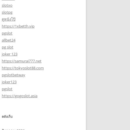
slotxo
slotpg
ดูหนังโป๊
https://1xbetth.vip
pgslot
allbet24
pg slot
joker 123
https://samurai777.net
https://tokyoslot88.com
pgslotbetway
joker123
pgslot
https://gogoslot.asia
คลังเก็บ