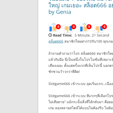
ใหญ่ เกมเยอะ สล็อต666 อ
by Genia
0
0
0
0
Read Time:
5 Minute, 21 Second
สล็อต666
สมาชิกใหม่ฝาก10รับ100 ทุกเกมที
ถ้าถามคำถามว่าโปร สล็อต666 สมาชิกใหม่
แล้วกับมือ นี่เป็นหนึ่งในโปรโมชั่นที่เหมาะ
เสี่ยงเยอะ ตั้งแต่ครั้งแรกที่เห็นโปรนี้ บอ
ชักชวนว้าวกว่าที่คิด!
Slotgame666 เข้าระบบ จุดเริ่มแรก…เนื่อง
Slotgame666 เข้าระบบ ทีแรกๆที่เลือกโปรนี
ไม่เสียดาย” แม้กระนั้นสิ่งที่ได้กลับมา คือ
เกม ลองหลายสไตล์ได้แบบไม่ต้องรีบ ไม่ต้