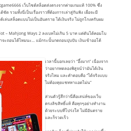
lotgame6666 เว็บไซต์สล็อตส่งตรงจากค่ายเกมแท้ 100% ซึ่ง
ด รวมทั้งนี่เป็นเรื่องราวที่ต้องการเล่าสู่กันฟัง เผื่อจะมี
ซต์เล่นสล็อตแบบไม่เป็นอันตราย ได้เงินจริง ไม่ถูกโกงครับผม
Slot – Mahjong Ways 2 ลงเบทไม่เกิน 5 บาท แต่ดันได้คอมโบ
ะถอนได้ไหมนะ… แม้กระนั้นกดถอนปุบปับ เงินเข้าออโต้
เวลานี้บอกเลยว่า “อึ้งมาก” เนื่องจาก
ว่าอยากทดลองพิสูจน์ว่ามันได้เงิน
จริงไหม และคำตอบคือ “ได้จริงแบบ
ไม่ต้องคุยแชทหาแอดไม่น”
ส่วนตัวรู้สึกว่านี่คือเสน่ห์ของเว็บ
ตรงลิขสิทธิ์แท้ คือทุกๆอย่างทำงาน
ด้วยระบบที่โปร่งใส ไม่มีอันตราย
และก็รวดเร็ว