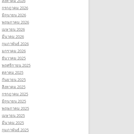
สิงหาคม 2026
กรกฎาคม 2026
มิถุนายน 2026
พฤษภาคม 2026
เมษายน 2026
มีนาคม 2026
กุมภาพันธ์ 2026
มกราคม 2026
ธันวาคม 2025
พฤศจิกายน 2025
ตุลาคม 2025
กันยายน 2025
สิงหาคม 2025
กรกฎาคม 2025
มิถุนายน 2025
พฤษภาคม 2025
เมษายน 2025
มีนาคม 2025
กุมภาพันธ์ 2025