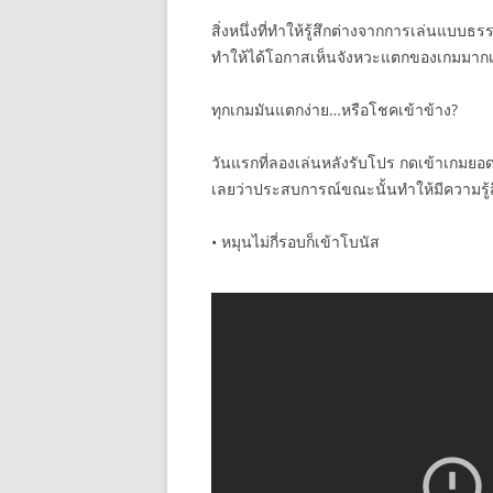
สิ่งหนึ่งที่ทำให้รู้สึกต่างจากการเล่นแบบธ
ทำให้ได้โอกาสเห็นจังหวะแตกของเกมมากเพิ
ทุกเกมมันแตกง่าย…หรือโชคเข้าข้าง?
วันแรกที่ลองเล่นหลังรับโปร กดเข้าเกมยอ
เลยว่าประสบการณ์ขณะนั้นทำให้มีความรู้
• หมุนไม่กี่รอบก็เข้าโบนัส