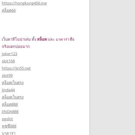
https://hongkong456.me
สล็อต66
เว็บคาสิโนน่าเล่น ทั้ง
สล็อต
และ
บาคาร่า
ตึง
จริงแตกบ่อยมาก
joker123
slot168
https://jin55.net
slot99
สล็อตเว็บตรง
jinda44
สล็อตเว็บตรง
สล็อต888
JINDA888
pgslot
พุซซี่888
บาคาร่า