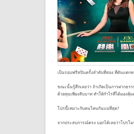
เป็นรอบฟรีสปินครั้งลำดับที่สอง ที่ดันแตกห
ขณะนั้นรู้สึกเลยว่า ถ้าเกิดเป็นการฝากธรรมดา
ด้วยทุนเพียงสิบบาท ทำให้กำไรที่ได้มองคุ้ม
โปรนี้เหมาะกับคนไหนกันแน่ที่สุด?
จากประสบการณ์ตรง บอกได้เลยว่าโปรโมชั่น