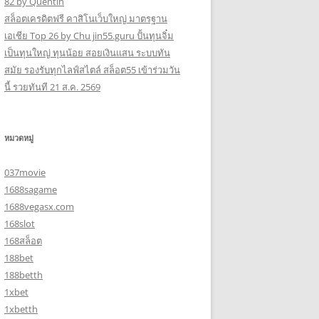
82 by Quentin
สล็อตเครดิตฟรี คาสิโนเว็บใหญ่ มาตรฐาน
เอเชีย Top 26 by Chu jin55.guru ปั้นทุนจิ๋ม
เป็นทุนใหญ่ ทุนน้อย สอยเงินแสน ระบบทัน
สมัย รองรับทุกไลฟ์สไตล์ สล็อต55 เข้าร่วมวัน
นี้ รวยทันที 21 ส.ค. 2569
หมวดหมู่
037movie
1688sagame
1688vegasx.com
168slot
168สล็อต
188bet
188betth
1xbet
1xbetth