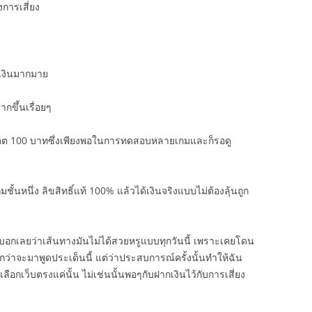
งการเสี่ยง
มเงินมากมาย
ากขึ้นเรื่อยๆ
ดิต 100 บาทซึ่งเพียงพอในการทดสอบหลายเกมและก็รอดู
้นหนึ่ง ลิขสิทธิ์แท้ 100% แล้วได้เงินจริงแบบไม่ต้องลุ้นถูก
องบอกเลยว่าเส้นทางมันไม่ได้สวยหรูแบบทุกวันนี้ เพราะเคยโดน
้สึกว่าจะมาพูดประเด็นนี้ แต่ว่าประสบการณ์ครั้งนั้นทำให้ฉัน
เลือกเว็บตรงแค่นั้น ไม่เช่นนั้นพอๆกับฝากเงินไว้กับการเสี่ยง