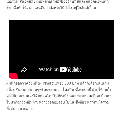
นอกนั้น สล็อตสมัยใหม่หลายเกมมีฟีเจอร์โบนัสและก็แจ็คพอตแตก
ง่าย ซึ่งทำให้เวลาเล่นคิดว่าจังหวะได้กำไรอยู่ใกล้แค่เอื้อม
ผมนึกออกว่าครั้งหนึ่งผมฝากเงินเพียง 300 บาท แล้วก็เลือกเล่นเกม
สล็อตธีมสนุกสนานๆพร้อมระบบ ออโต้สปิน ซึ่งระบบนี้ช่วยให้ผมตั้ง
ค่าให้เกมหมุนเองได้ตลอดโดยไม่ต้องนั่งกดเองทุกหน ผมก็เลยมีเวลา
ไปทำกิจกรรมอื่นๆระหว่างรอคอยรอบโบนัส ซึ่งถือว่าเร็วทันใจรวม
ทั้งสบายมากมาย