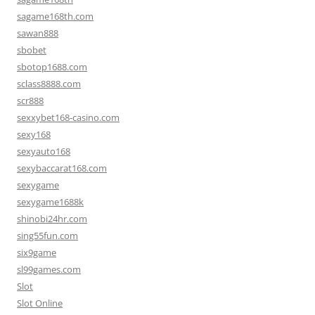
sagame168th.com
sawan888
sbobet
sbotop1688.com
sclass8888.com
scr888
sexxybet168-casino.com
sexy168
sexyauto168
sexybaccarat168.com
sexygame
sexygame1688k
shinobi24hr.com
sing55fun.com
six9game
sl99games.com
Slot
Slot Online