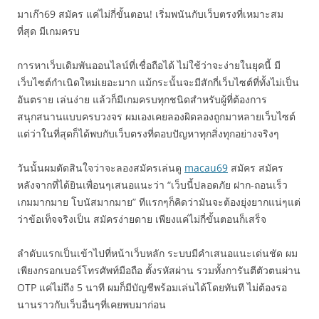
มาเก๊า69 สมัคร แค่ไม่กี่ขั้นตอน! เริ่มพนันกับเว็บตรงที่เหมาะสม
ที่สุด มีเกมครบ
การหาเว็บเดิมพันออนไลน์ที่เชื่อถือได้ ไม่ใช้ว่าจะง่ายในยุคนี้ มี
เว็บไซต์กำเนิดใหม่เยอะมาก แม้กระนั้นจะมีสักกี่เว็บไซต์ที่ทั้งไม่เป็น
อันตราย เล่นง่าย แล้วก็มีเกมครบทุกชนิดสำหรับผู้ที่ต้องการ
สนุกสนานแบบครบวงจร ผมเองเคยลองผิดลองถูกมาหลายเว็บไซต์
แต่ว่าในที่สุดก็ได้พบกับเว็บตรงที่ตอบปัญหาทุกสิ่งทุกอย่างจริงๆ
วันนั้นผมตัดสินใจว่าจะลองสมัครเล่นดู
macau69
สมัคร สมัคร
หลังจากที่ได้ยินเพื่อนๆเสนอแนะว่า “เว็บนี้ปลอดภัย ฝาก-ถอนเร็ว
เกมมากมาย โบนัสมากมาย” ทีแรกๆก็คิดว่ามันจะต้องยุ่งยากแน่ๆแต่
ว่าข้อเท็จจริงเป็น สมัครง่ายดาย เพียงแค่ไม่กี่ขั้นตอนก็เสร็จ
ลำดับแรกเป็นเข้าไปที่หน้าเว็บหลัก ระบบมีคำเสนอแนะเด่นชัด ผม
เพียงกรอกเบอร์โทรศัพท์มือถือ ตั้งรหัสผ่าน รวมทั้งการันตีตัวตนผ่าน
OTP แค่ไม่ถึง 5 นาที ผมก็มีบัญชีพร้อมเล่นได้โดยทันที ไม่ต้องรอ
นานราวกับเว็บอื่นๆที่เคยพบมาก่อน