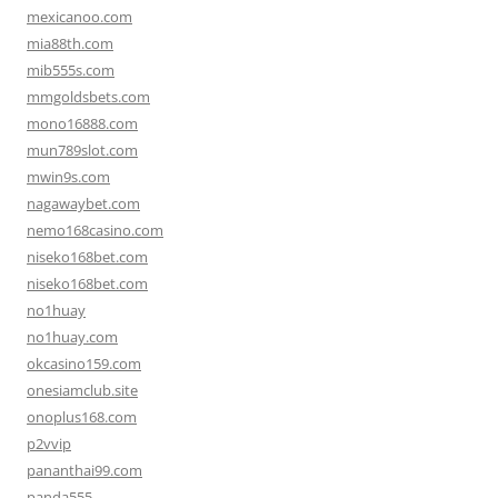
mexicanoo.com
mia88th.com
mib555s.com
mmgoldsbets.com
mono16888.com
mun789slot.com
mwin9s.com
nagawaybet.com
nemo168casino.com
niseko168bet.com
niseko168bet.com
no1huay
no1huay.com
okcasino159.com
onesiamclub.site
onoplus168.com
p2vvip
pananthai99.com
panda555