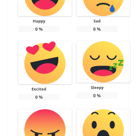
Happy
Sad
0
%
0
%
Sleepy
Excited
0
%
0
%