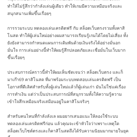
ทำให้ไม่รู้สึกว่ากำลังเล่นผู้เดียว ทำให้เกมมีความเหมือนจริงและ
สนุกสนานเพิ่มขึ้นเรื่อยๆ
การรวมระบบ ทดลองเล่นเครดิตฟรี กับ สล็อตเว็บตรงรวมทั้งคาสิ
โนสด ทำให้ผู้เล่นใหม่อย่างผมสามารถเรียนรู้เกมได้โดยไม่เสี่ยง ทั้ง
ยังยังสามารถกำหนดแผนการเดิมพันด้วยเงินจริงได้อย่างมั่นอก
มั่นใจ การเล่นอย่างนี้ทำให้ผมรู้สึกปลอดภัยและเชื่อมั่นในเว็บมาก
ขึ้นเรื่อยๆ
ประสบการณ์คราวนี้ทำให้ผมเห็นชัดเจนว่า สล็อตเว็บตรง และก็
มาเก๊า69 คาสิโนสด ที่มาพร้อมระบบทดสอบเล่นเครดิตฟรี เป็น
โอกาสที่ดีเลิศสำหรับทั้งผู้เล่นใหม่แล้วก็ผู้เล่นเก่า มันไม่ใช่แค่เรื่อง
การทำเงิน แต่ว่าเป็นประสบการณ์ที่สนุกรวมทั้งให้ความรู้ความ
เข้าใจสึกเหมือนจริงเสมือนอยู่ในคาสิโนจริงๆ
สำหรับคนไหนที่กำลังลังเล ผมอยากเสนอแนะให้ลองใช้ระบบ
ทดลองเล่นเครดิตฟรีก่อน แล้วคุณจะเข้าหัวใจว่าเพราะเหตุใด
สล็อตเว็บไซต์ตรงและก็คาสิโนสดถึงได้รับความนิยมมากมายในยุค