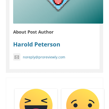
About Post Author
Harold Peterson
noreply@proreviewly.com