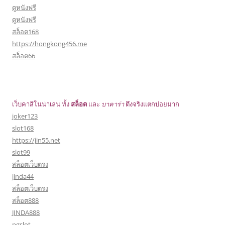
ดูหนังฟรี
ดูหนังฟรี
สล็อต168
https://hongkong456.me
สล็อต66
เว็บคาสิโนน่าเล่น ทั้ง
สล็อต
และ
บาคาร่า
ตึงจริงแตกบ่อยมาก
joker123
slot168
https://jin55.net
slot99
สล็อตเว็บตรง
jinda44
สล็อตเว็บตรง
สล็อต888
JINDA888
pgslot