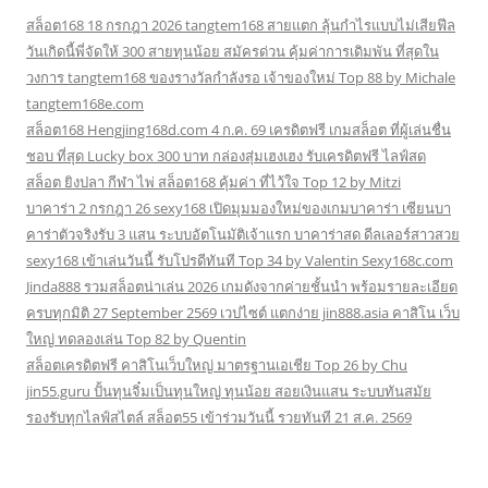
สล็อต168 18 กรกฎา 2026 tangtem168 สายแตก ลุ้นกำไรแบบไม่เสียฟีล
วันเกิดนี้พี่จัดให้ 300 สายทุนน้อย สมัครด่วน คุ้มค่าการเดิมพัน ที่สุดใน
วงการ tangtem168 ของรางวัลกำลังรอ เจ้าของใหม่ Top 88 by Michale
tangtem168e.com
สล็อต168 Hengjing168d.com 4 ก.ค. 69 เครดิตฟรี เกมสล็อต ที่ผู้เล่นชื่น
ชอบ ที่สุด Lucky box 300 บาท กล่องสุ่มเฮงเฮง รับเครดิตฟรี ไลฟ์สด
สล็อต ยิงปลา กีฬา ไพ่ สล็อต168 คุ้มค่า ที่ไว้ใจ Top 12 by Mitzi
บาคาร่า 2 กรกฎา 26 sexy168 เปิดมุมมองใหม่ของเกมบาคาร่า เซียนบา
คาร่าตัวจริงรับ 3 แสน ระบบอัตโนมัติเจ้าแรก บาคาร่าสด ดีลเลอร์สาวสวย
sexy168 เข้าเล่นวันนี้ รับโปรดีทันที Top 34 by Valentin Sexy168c.com
Jinda888 รวมสล็อตน่าเล่น 2026 เกมดังจากค่ายชั้นนำ พร้อมรายละเอียด
ครบทุกมิติ 27 September 2569 เวปไซต์ แตกง่าย jin888.asia คาสิโน เว็บ
ใหญ่ ทดลองเล่น Top 82 by Quentin
สล็อตเครดิตฟรี คาสิโนเว็บใหญ่ มาตรฐานเอเชีย Top 26 by Chu
jin55.guru ปั้นทุนจิ๋มเป็นทุนใหญ่ ทุนน้อย สอยเงินแสน ระบบทันสมัย
รองรับทุกไลฟ์สไตล์ สล็อต55 เข้าร่วมวันนี้ รวยทันที 21 ส.ค. 2569