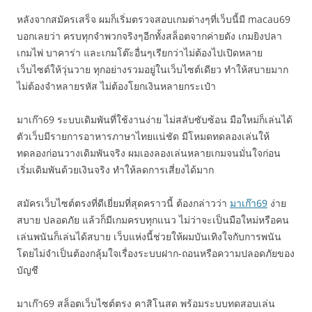
หลังจากสมัครเสร็จ ผมก็เริ่มตรวจสอบเกมต่างๆที่เว็บนี้มี macau69
บอกเลยว่า ครบทุกจำพวกจริงๆอีกทั้งสล็อตจากค่ายดัง เกมยิงปลา
เกมไพ่ บาคาร่า และเกมโต๊ะอื่นๆเรียกว่าไม่ต้องไปเปิดหลาย
เว็บไซต์ให้วุ่นวาย ทุกอย่างรวมอยู่ในเว็บไซต์เดียว ทำให้สบายมาก
ไม่ต้องจำหลายรหัส ไม่ต้องโยกเงินหลายกระเป๋า
มาเก๊า69 ระบบเดิมพันที่ใช้งานง่าย ไม่สลับซับซ้อน มือใหม่ก็เล่นได้
ตัวเว็บมีรายการอาหารภาษาไทยแน่ชัด มีโหมดทดลองเล่นให้
ทดลองก่อนวางเดิมพันจริง ผมเองลองเล่นหลายเกมจนมั่นใจก่อน
เริ่มเดิมพันด้วยเงินจริง ทำให้ลดการเสี่ยงได้มาก
สมัครเว็บไซต์ตรงที่ดีเยี่ยมที่สุดคราวนี้ ต้องกล่าวว่า
มาเก๊า69
ง่าย
สบาย ปลอดภัย แล้วก็มีเกมครบทุกแนว ไม่ว่าจะเป็นมือใหม่หรือคน
เล่นพนันก็เล่นได้สบาย เว็บแห่งนี้ช่วยให้ผมบันเทิงใจกับการพนัน
โดยไม่จำเป็นต้องกลุ้มใจเรื่องระบบฝาก-ถอนหรือความปลอดภัยของ
บัญชี
มาเก๊า69 สล็อตเว็บไซต์ตรง คาสิโนสด พร้อมระบบทดสอบเล่น