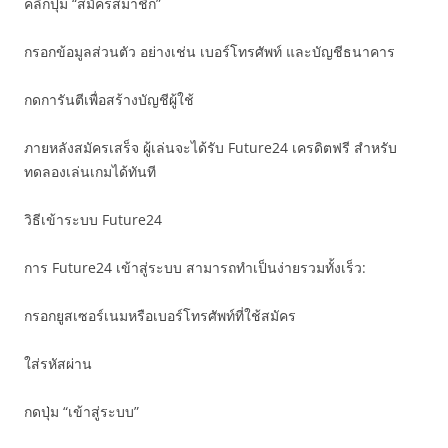
คลิกปุ่ม “สมัครสมาชิก”
กรอกข้อมูลส่วนตัว อย่างเช่น เบอร์โทรศัพท์ และบัญชีธนาคาร
กดการันตีเพื่อสร้างบัญชีผู้ใช้
ภายหลังสมัครเสร็จ ผู้เล่นจะได้รับ Future24 เครดิตฟรี สำหรับ
ทดลองเล่นเกมได้ทันที
วิธีเข้าระบบ Future24
การ Future24 เข้าสู่ระบบ สามารถทำเป็นง่ายรวมทั้งเร็ว:
กรอกยูสเซอร์เนมหรือเบอร์โทรศัพท์ที่ใช้สมัคร
ใส่รหัสผ่าน
กดปุ่ม “เข้าสู่ระบบ”