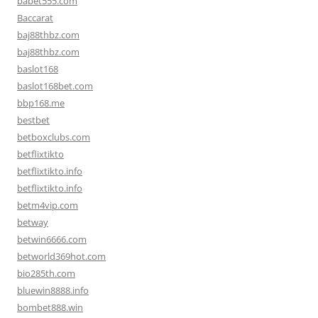
babet555.com
Baccarat
baj88thbz.com
baj88thbz.com
baslot168
baslot168bet.com
bbp168.me
bestbet
betboxclubs.com
betflixtikto
betflixtikto.info
betflixtikto.info
betm4vip.com
betway
betwin6666.com
betworld369hot.com
bio285th.com
bluewin8888.info
bombet888.win