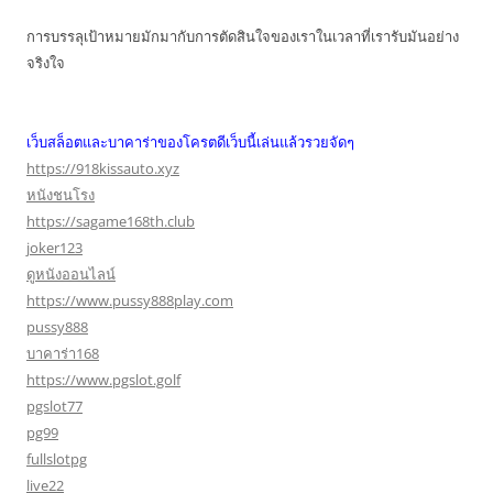
การบรรลุเป้าหมายมักมากับการตัดสินใจของเราในเวลาที่เรารับมันอย่าง
จริงใจ
เว็บสล็อตและบาคาร่าของโครตดีเว็บนี้เล่นแล้วรวยจัดๆ
https://918kissauto.xyz
หนังชนโรง
https://sagame168th.club
joker123
ดูหนังออนไลน์
https://www.pussy888play.com
pussy888
บาคาร่า168
https://www.pgslot.golf
pgslot77
pg99
fullslotpg
live22