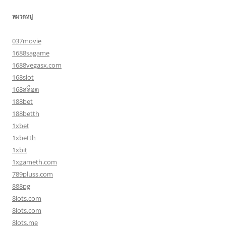
หมวดหมู่
037movie
1688sagame
1688vegasx.com
168slot
168สล็อต
188bet
188betth
1xbet
1xbetth
1xbit
1xgameth.com
789pluss.com
888pg
8lots.com
8lots.com
8lots.me