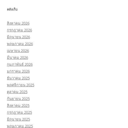
คลังเก็บ
สิงหาคม 2026
กรกฎาคม 2026
มิถุนายน 2026
พฤษภาคม 2026
เมษายน 2026
มีนาคม 2026
กุมภาพันธ์ 2026
มกราคม 2026
ธันวาคม 2025
พฤศจิกายน 2025
ตุลาคม 2025
กันยายน 2025
สิงหาคม 2025
กรกฎาคม 2025
มิถุนายน 2025
พฤษภาคม 2025