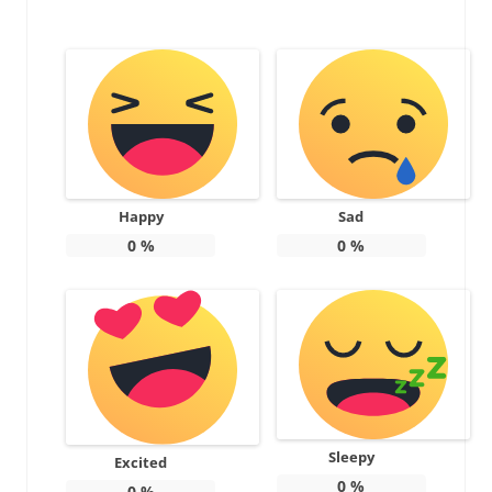
Happy
Sad
0
%
0
%
Sleepy
Excited
0
%
0
%