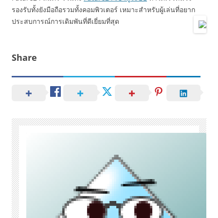
รองรับทั้งยังมือถือรวมทั้งคอมพิวเตอร์ เหมาะสำหรับผู้เล่นที่อยาก
ประสบการณ์การเดิมพันที่ดีเยี่ยมที่สุด
Share