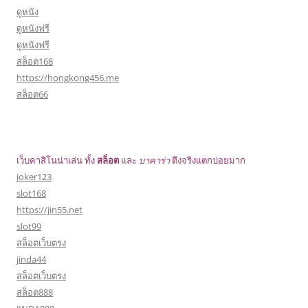
ดูหนัง
ดูหนังฟรี
ดูหนังฟรี
สล็อต168
https://hongkong456.me
สล็อต66
เว็บคาสิโนน่าเล่น ทั้ง
สล็อต
และ
บาคาร่า
ตึงจริงแตกบ่อยมาก
joker123
slot168
https://jin55.net
slot99
สล็อตเว็บตรง
jinda44
สล็อตเว็บตรง
สล็อต888