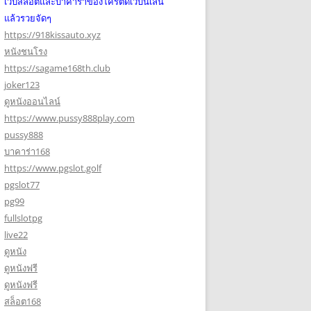
เว็บสล็อตและบาคาร่าของโครตดีเว็บนี้เล่น
แล้วรวยจัดๆ
https://918kissauto.xyz
หนังชนโรง
https://sagame168th.club
joker123
ดูหนังออนไลน์
https://www.pussy888play.com
pussy888
บาคาร่า168
https://www.pgslot.golf
pgslot77
pg99
fullslotpg
live22
ดูหนัง
ดูหนังฟรี
ดูหนังฟรี
สล็อต168