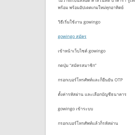
ไม่ว่าจะเป็นสล็อต คาสิโนสด บาคาร่า รูเล
พร้อม พร้อมอัปเดตเกมใหม่ทุกอาทิตย์
วิธีเริ่มใช้งาน gowingo
gowingo สมัคร
เข้าหน้าเว็บไซต์ gowingo
กดปุ่ม “สมัครสมาชิก”
กรอกเบอร์โทรศัพท์และก็ยืนยัน OTP
ตั้งค่ารหัสผ่าน และเลือกบัญชีธนาคาร
gowingo เข้าระบบ
กรอกเบอร์โทรศัพท์แล้วก็รหัสผ่าน