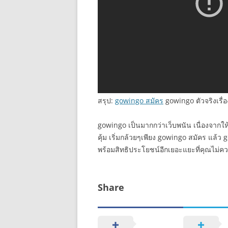
สรุป:
gowingo สมัคร
gowingo ตัวจริงเรื่
gowingo เป็นมากกว่าเว็บพนัน เนื่องจากใ
คุ้ม เริ่มกล้วยๆเพียง gowingo สมัคร แล้ว
พร้อมสิทธิประโยชน์อีกเยอะแยะที่คุณไม่
Share