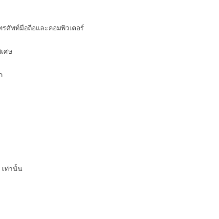
รศัพท์มือถือและคอมพิวเตอร์
ิเศษ
ก
เท่านั้น