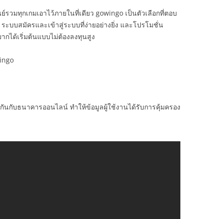
์รวมทุกเกมเอาไว้ภายในที่เดียว gowingo เป็นตัวเลือกที่ตอบ
 ระบบสมัครและเข้าสู่ระบบที่ง่ายอย่างยิ่ง และโปรโมชั่น
ากได้เริ่มต้นแบบไม่ต้องลงทุนสูง
wingo
นกับธนาคารออนไลน์ ทำให้ข้อมูลผู้ใช้งานได้รับการคุ้มครอง