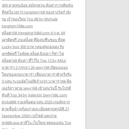
300 สายทุนน้อย สมัครด่วน คุ้มค่าการเดิมพัน
ที่สุดในวงการ tangtem168 ของรางวัลกำลัง
รอ เจ้าของใหม่ Top 88 by Michale
tangtem168e.com
สล็อต168 Hengjing168d.com 4 ก.ค. 69
เครดิตฟรี เกมสล็อต ที่ผู้เล่นชื่นชอบ ที่สุด
Lucky box 300 บาท กล่องสุ่มเฮงเฮง รับ
เครดิตฟรี ไลฟ์สด สล็อต ยิงปลา กีฬา ไพ่
สล็อต168 คุ้มค่า ที่ไว้ใจ Top 12 by Mitzi
บาคาร่า 2 กรกฎา 26 sexy168 เปิดมุมมอง
ใหม่ของเกมบาคาร่า เซียนบาคาร่าตัวจริงรับ
3 แสน ระบบอัตโนมัติเจ้าแรก บาคาร่าสด ดีล
เลอร์สาวสวย sexy168 เข้าเล่นวันนี้ รับโปรดี
ทันที Top 34 by Valentin Sexy168c.com
Jinda888 รวมสล็อตน่าเล่น 2026 เกมดังจาก
ค่ายชั้นนำ พร้อมรายละเอียดครบทุกมิติ 27
September 2569 เวปไซต์ แตกง่าย
jin888.asia คาสิโน เว็บใหญ่ ทดลองเล่น Top