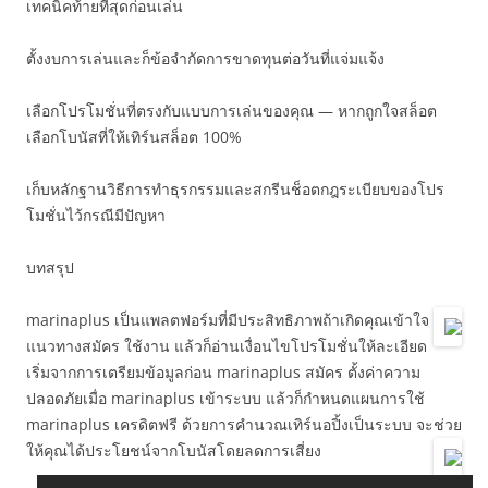
เทคนิคท้ายที่สุดก่อนเล่น
ตั้งงบการเล่นและก็ข้อจำกัดการขาดทุนต่อวันที่แจ่มแจ้ง
เลือกโปรโมชั่นที่ตรงกับแบบการเล่นของคุณ — หากถูกใจสล็อต
เลือกโบนัสที่ให้เทิร์นสล็อต 100%
เก็บหลักฐานวิธีการทำธุรกรรมและสกรีนช็อตกฎระเบียบของโปร
โมชั่นไว้กรณีมีปัญหา
บทสรุป
marinaplus เป็นแพลตฟอร์มที่มีประสิทธิภาพถ้าเกิดคุณเข้าใจ
แนวทางสมัคร ใช้งาน แล้วก็อ่านเงื่อนไขโปรโมชั่นให้ละเอียด
เริ่มจากการเตรียมข้อมูลก่อน marinaplus สมัคร ตั้งค่าความ
ปลอดภัยเมื่อ marinaplus เข้าระบบ แล้วก็กำหนดแผนการใช้
marinaplus เครดิตฟรี ด้วยการคำนวณเทิร์นอปิ้งเป็นระบบ จะช่วย
ให้คุณได้ประโยชน์จากโบนัสโดยลดการเสี่ยง