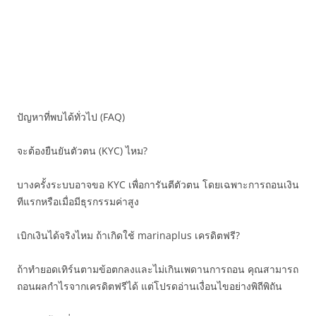
ปัญหาที่พบได้ทั่วไป (FAQ)
จะต้องยืนยันตัวตน (KYC) ไหม?
บางครั้งระบบอาจขอ KYC เพื่อการันตีตัวตน โดยเฉพาะการถอนเงิน
ทีแรกหรือเมื่อมีธุรกรรมค่าสูง
เบิกเงินได้จริงไหม ถ้าเกิดใช้ marinaplus เครดิตฟรี?
ถ้าทำยอดเทิร์นตามข้อตกลงและไม่เกินเพดานการถอน คุณสามารถ
ถอนผลกำไรจากเครดิตฟรีได้ แต่โปรดอ่านเงื่อนไขอย่างพิถีพิถัน