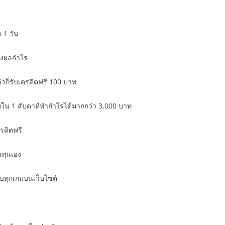
 1 วัน
้างผลกำไร
ล้วก็รับเครดิตฟรี 100 บาท
ใน 1 สัปดาห์ทำกำไรได้มากกว่า 3,000 บาท
ครดิตฟรี
งทุนเอง
ับทุกเกมบนเว็บไซต์