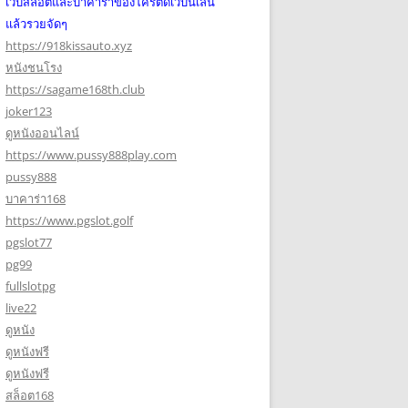
เว็บสล็อตและบาคาร่าของโครตดีเว็บนี้เล่น
แล้วรวยจัดๆ
https://918kissauto.xyz
หนังชนโรง
https://sagame168th.club
joker123
ดูหนังออนไลน์
https://www.pussy888play.com
pussy888
บาคาร่า168
https://www.pgslot.golf
pgslot77
pg99
fullslotpg
live22
ดูหนัง
ดูหนังฟรี
ดูหนังฟรี
สล็อต168