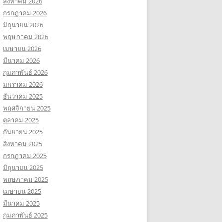
สิงหาคม 2026
กรกฎาคม 2026
มิถุนายน 2026
พฤษภาคม 2026
เมษายน 2026
มีนาคม 2026
กุมภาพันธ์ 2026
มกราคม 2026
ธันวาคม 2025
พฤศจิกายน 2025
ตุลาคม 2025
กันยายน 2025
สิงหาคม 2025
กรกฎาคม 2025
มิถุนายน 2025
พฤษภาคม 2025
เมษายน 2025
มีนาคม 2025
กุมภาพันธ์ 2025