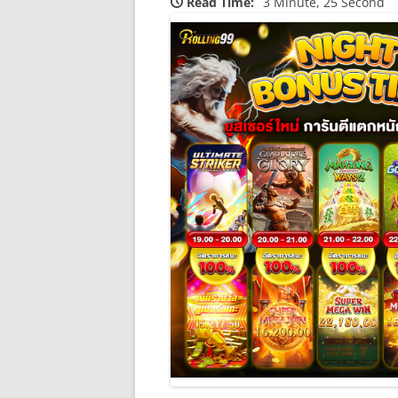
Read Time:
3 Minute, 25 Second