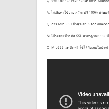
Q: จำต้องเสียค่าใช้จ่ายสำหรับการ Mib555
A: ไม่เสียค่าใช้จ่าย สมัครฟรี 100% พร้อม
Q: การ Mib555 เข้าสู่ระบบ มีความปลอดภ
A: ใช้ระบบเข้ารหัส SSL มาตรฐานสากล ข้อ
Q: Mib555 เครดิตฟรี ใช้ได้กับเกมใดบ้าง?