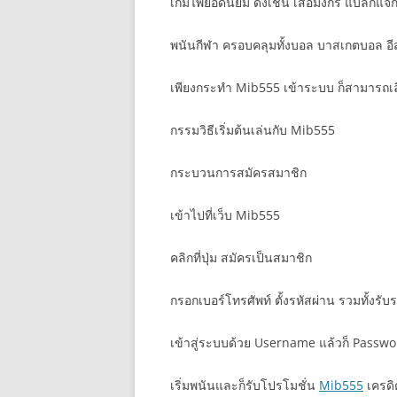
เกมไพ่ยอดนิยม ดังเช่น เสือมังกร แบล็กแจ็ก
พนันกีฬา ครอบคลุมทั้งบอล บาสเกตบอล อี
เพียงกระทำ Mib555 เข้าระบบ ก็สามารถเลื
กรรมวิธีเริ่มต้นเล่นกับ Mib555
กระบวนการสมัครสมาชิก
เข้าไปที่เว็บ Mib555
คลิกที่ปุ่ม สมัครเป็นสมาชิก
กรอกเบอร์โทรศัพท์ ตั้งรหัสผ่าน รวมทั้งรั
เข้าสู่ระบบด้วย Username แล้วก็ Passwor
เริ่มพนันและก็รับโปรโมชั่น
Mib555
เครดิ