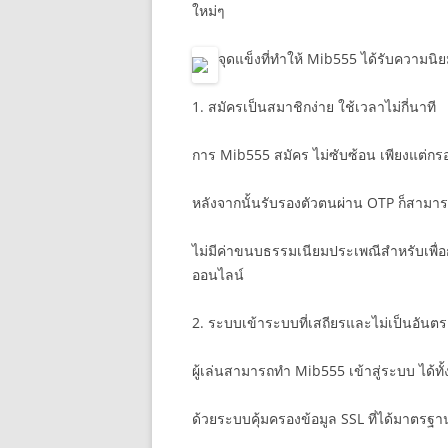
ใหม่ๆ
จุดแข็งที่ทำให้ Mib555 ได้รับความนิ
1. สมัครเป็นสมาชิกง่าย ใช้เวลาไม่กี่นาที
การ Mib555 สมัคร ไม่ซับซ้อน เพียงแต่กรอ
หลังจากนั้นรับรองตัวตนผ่าน OTP ก็สามารถ
ไม่มีค่าขนบธรรมเนียมประเพณีสำหรับเพื่อกา
ออนไลน์
2. ระบบเข้าระบบที่เสถียรและไม่เป็นอันต
ผู้เล่นสามารถทำ Mib555 เข้าสู่ระบบ ได้ทั้
ด้วยระบบคุ้มครองข้อมูล SSL ที่ได้มาตรฐ