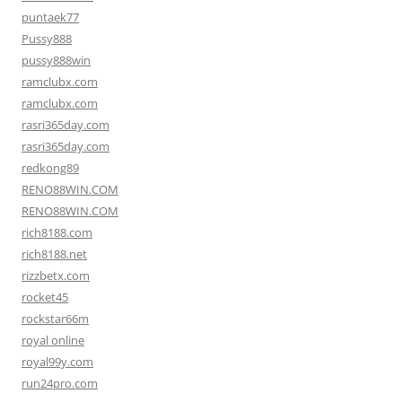
puntaek77
Pussy888
pussy888win
ramclubx.com
ramclubx.com
rasri365day.com
rasri365day.com
redkong89
RENO88WIN.COM
RENO88WIN.COM
rich8188.com
rich8188.net
rizzbetx.com
rocket45
rockstar66m
royal online
royal99y.com
run24pro.com