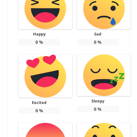
Happy
Sad
0
%
0
%
Sleepy
Excited
0
%
0
%