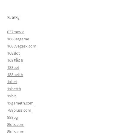
หมวดหมู่
037movie
1688sagame
1688vegasx.com
168slot
168สล็อต
188bet
188betth
1xbet
1xbetth
1xbit
1xgameth.com
789pluss.com
888pg
8lots.com
8lots.com