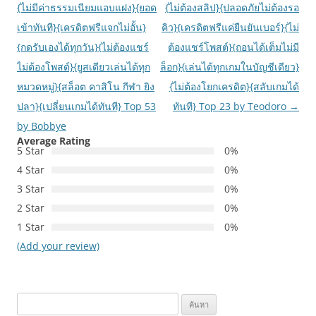
{ไม่มีค่าธรรมเนียมแอบแฝง}{ยอด
{ไม่ต้องสลิป}{ปลอดภัยไม่ต้องรอ
เข้าทันที}{เครดิตฟรีแจกไม่อั้น}
คิว}{เครดิตฟรีแค่ยืนยันเบอร์}{ไม่
{กดรับเองได้ทุกวัน}{ไม่ต้องแชร์
ต้องแชร์โพสต์}{ถอนได้เต็มไม่มี
ไม่ต้องโพสต์}{ยูสเดียวเล่นได้ทุก
ล็อก}{เล่นได้ทุกเกมในบัญชีเดียว}
หมวดหมู่}{สล็อต คาสิโน กีฬา ยิง
{ไม่ต้องโยกเครดิต}{สลับเกมได้
ปลา}{เปลี่ยนเกมได้ทันที} Top 53
ทันที} Top 23 by Teodoro
→
by Bobbye
Average Rating
5 Star
0%
4 Star
0%
3 Star
0%
2 Star
0%
1 Star
0%
(Add your review)
ค้นหา