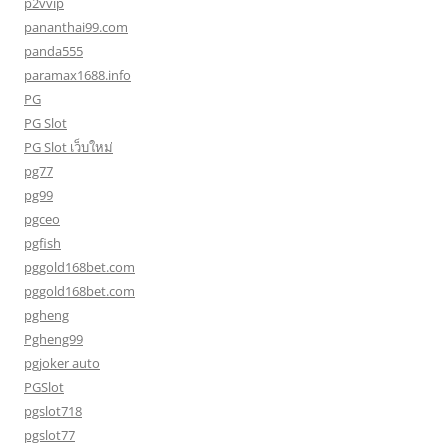
p2vvip
pananthai99.com
panda555
paramax1688.info
PG
PG Slot
PG Slot เว็บใหม่
pg77
pg99
pgceo
pgfish
pggold168bet.com
pggold168bet.com
pgheng
Pgheng99
pgjoker auto
PGSlot
pgslot718
pgslot77