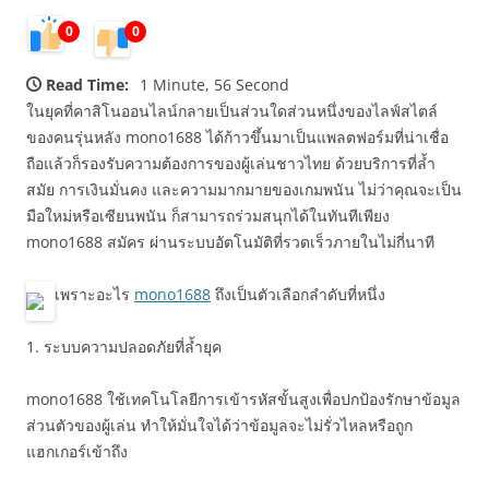
0
0
Read Time:
1 Minute, 56 Second
ในยุคที่คาสิโนออนไลน์กลายเป็นส่วนใดส่วนหนึ่งของไลฟ์สไตล์
ของคนรุ่นหลัง mono1688 ได้ก้าวขึ้นมาเป็นแพลตฟอร์มที่น่าเชื่อ
ถือแล้วก็รองรับความต้องการของผู้เล่นชาวไทย ด้วยบริการที่ล้ำ
สมัย การเงินมั่นคง และความมากมายของเกมพนัน ไม่ว่าคุณจะเป็น
มือใหม่หรือเซียนพนัน ก็สามารถร่วมสนุกได้ในทันทีเพียง
mono1688 สมัคร ผ่านระบบอัตโนมัติที่รวดเร็วภายในไม่กี่นาที
เพราะอะไร
mono1688
ถึงเป็นตัวเลือกลำดับที่หนึ่ง
1. ระบบความปลอดภัยที่ล้ำยุค
mono1688 ใช้เทคโนโลยีการเข้ารหัสขั้นสูงเพื่อปกป้องรักษาข้อมูล
ส่วนตัวของผู้เล่น ทำให้มั่นใจได้ว่าข้อมูลจะไม่รั่วไหลหรือถูก
แฮกเกอร์เข้าถึง