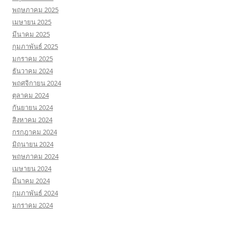
พฤษภาคม 2025
เมษายน 2025
มีนาคม 2025
กุมภาพันธ์ 2025
มกราคม 2025
ธันวาคม 2024
พฤศจิกายน 2024
ตุลาคม 2024
กันยายน 2024
สิงหาคม 2024
กรกฎาคม 2024
มิถุนายน 2024
พฤษภาคม 2024
เมษายน 2024
มีนาคม 2024
กุมภาพันธ์ 2024
มกราคม 2024