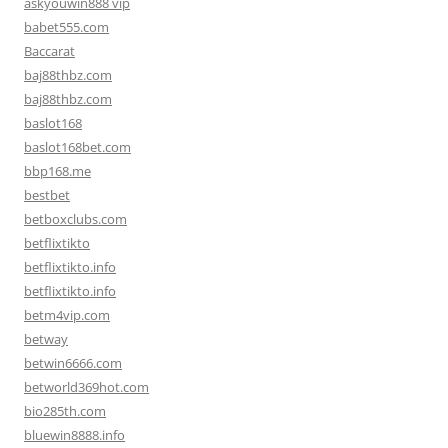
askyouwin888 vip
babet555.com
Baccarat
baj88thbz.com
baj88thbz.com
baslot168
baslot168bet.com
bbp168.me
bestbet
betboxclubs.com
betflixtikto
betflixtikto.info
betflixtikto.info
betm4vip.com
betway
betwin6666.com
betworld369hot.com
bio285th.com
bluewin8888.info