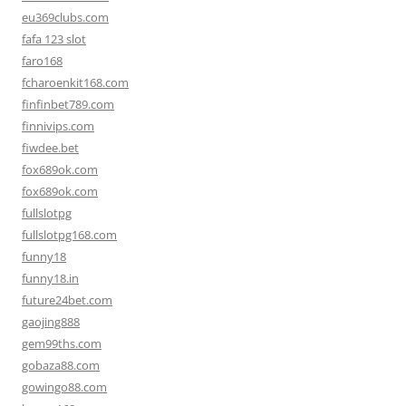
eu369clubs.com
fafa 123 slot
faro168
fcharoenkit168.com
finfinbet789.com
finnivips.com
fiwdee.bet
fox689ok.com
fox689ok.com
fullslotpg
fullslotpg168.com
funny18
funny18.in
future24bet.com
gaojing888
gem99ths.com
gobaza88.com
gowingo88.com