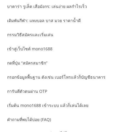
บาคาร่า รูเล็ต เสือมังกร: เล่นง่าย ผลกำไรเร็ว
เดิมพันกีฬา: แทงบอล บาส มวย ราคาน้ำดี
กรรมวิธีสมัครและเริ่มเล่น
เข้าสู่เว็บไซต์ mono1688
กดที่ปุ่ม “สมัครสมาชิก”
กรอกข้อมูลพื้นฐาน ดังเช่น เบอร์โทรแล้วก็บัญชีธนาคาร
การันตีตัวตนผ่าน OTP
เริ่มต้น mono1688 เข้าระบบ แล้วก็เล่นได้เลย
คำถามที่พบได้บ่อย (FAQ)