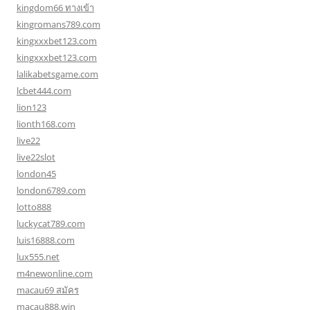
kingdom66 ทางเข้า
kingromans789.com
kingxxxbet123.com
kingxxxbet123.com
lalikabetsgame.com
lcbet444.com
lion123
lionth168.com
live22
live22slot
london45
london6789.com
lotto888
luckycat789.com
luis16888.com
lux555.net
m4newonline.com
macau69 สมัคร
macau888.win