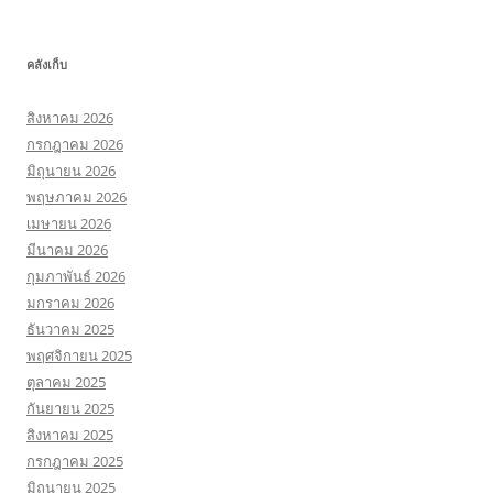
คลังเก็บ
สิงหาคม 2026
กรกฎาคม 2026
มิถุนายน 2026
พฤษภาคม 2026
เมษายน 2026
มีนาคม 2026
กุมภาพันธ์ 2026
มกราคม 2026
ธันวาคม 2025
พฤศจิกายน 2025
ตุลาคม 2025
กันยายน 2025
สิงหาคม 2025
กรกฎาคม 2025
มิถุนายน 2025