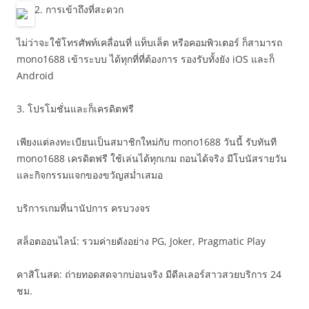
2. การเข้าถึงที่สะดวก
ไม่ว่าจะใช้โทรศัพท์เคลื่อนที่ แท็บเล็ต หรือคอมพิวเตอร์ ก็สามารถ
mono1688 เข้าระบบ ได้ทุกที่ที่ต้องการ รองรับทั้งยัง iOS และก็
Android
3. โปรโมชั่นและก็เครดิตฟรี
เพียงแต่ลงทะเบียนเป็นสมาชิกใหม่กับ mono1688 วันนี้ รับทันที
mono1688 เครดิตฟรี ใช้เล่นได้ทุกเกม ถอนได้จริง มีโบนัสรายวัน
และกิจกรรมแจกของขวัญสม่ำเสมอ
บริการเกมที่นานัปการ ครบวงจร
สล็อตออนไลน์: รวมค่ายดังอย่าง PG, Joker, Pragmatic Play
คาสิโนสด: ถ่ายทอดสดจากบ่อนจริง มีดีลเลอร์สาวสวยบริการ 24
ชม.