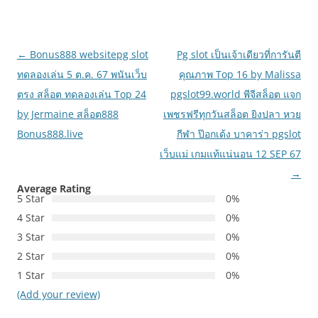
เมนู
←
Bonus888 websitepg slot
Pg slot เป็นเจ้าเดียวที่การันตี
นำทาง
ทดลองเล่น 5 ต.ค. 67 พนันเว็บ
คุณภาพ Top 16 by Malissa
เรื่อง
ตรง สล็อต ทดลองเล่น Top 24
pgslot99.world พีจีสล็อต แจก
by Jermaine สล็อต888
เพชรฟรีทุกวันสล็อต ยิงปลา หวย
Bonus888.live
กีฬา ป๊อกเด้ง บาคาร่า pgslot
เว็บแม่ เกมแท้แน่นอน 12 SEP 67
→
Average Rating
5 Star
0%
4 Star
0%
3 Star
0%
2 Star
0%
1 Star
0%
(Add your review)