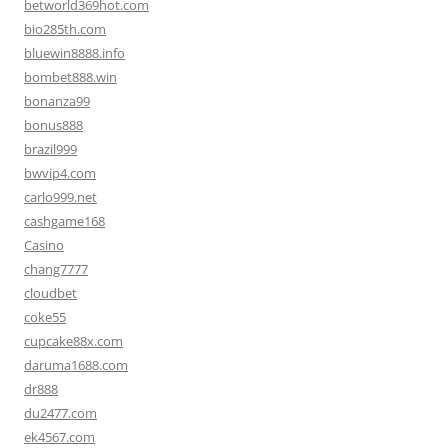
betworld369hot.com
bio285th.com
bluewin8888.info
bombet888.win
bonanza99
bonus888
brazil999
bwvip4.com
carlo999.net
cashgame168
Casino
chang7777
cloudbet
coke55
cupcake88x.com
daruma1688.com
dr888
du2477.com
ek4567.com