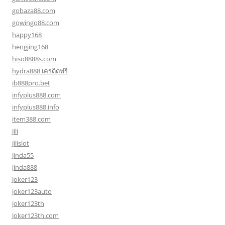
gobaza88.com
gowingo88.com
happy168
hengjing168
hiso8888s.com
hydra888 เครดิตฟรี
ib888pro.bet
infyplus888.com
infyplus888.info
item388.com
Jili
Jilislot
Jinda55
jinda888
Joker123
joker123auto
joker123th
Joker123th.com