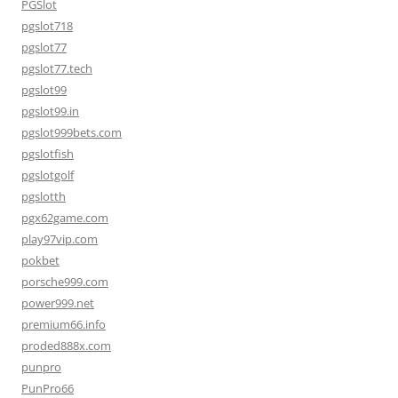
PGSlot
pgslot718
pgslot77
pgslot77.tech
pgslot99
pgslot99.in
pgslot999bets.com
pgslotfish
pgslotgolf
pgslotth
pgx62game.com
play97vip.com
pokbet
porsche999.com
power999.net
premium66.info
proded888x.com
punpro
PunPro66