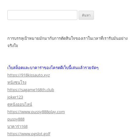
ค้นหา
สำหรับ:
การบรรลุเป้าหมายมักมากับการตัดสินใจของเราในเวลาที่เรารับมันอย่าง
จริงใจ
เว็บสล็อตและบาคาร่าของโครตดีเว็บนี้เล่นแล้วรวยจัดๆ
https://918kissauto.xyz
หนังชนโรง
https://sagame168th.club
joker123
ดูหนังออนไลน์
https://www.pussy888play.com
pussy888
บาคาร่า168
https://www.pgslot.golf