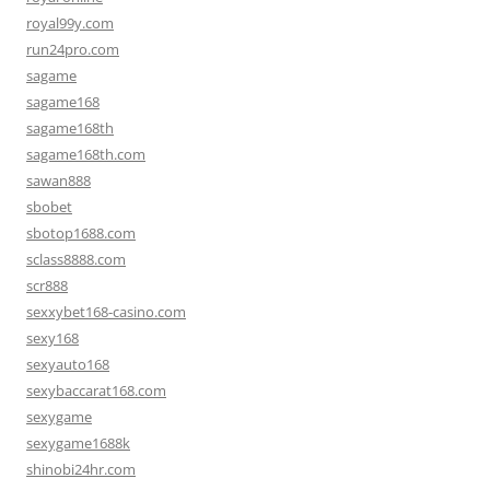
royal99y.com
run24pro.com
sagame
sagame168
sagame168th
sagame168th.com
sawan888
sbobet
sbotop1688.com
sclass8888.com
scr888
sexxybet168-casino.com
sexy168
sexyauto168
sexybaccarat168.com
sexygame
sexygame1688k
shinobi24hr.com