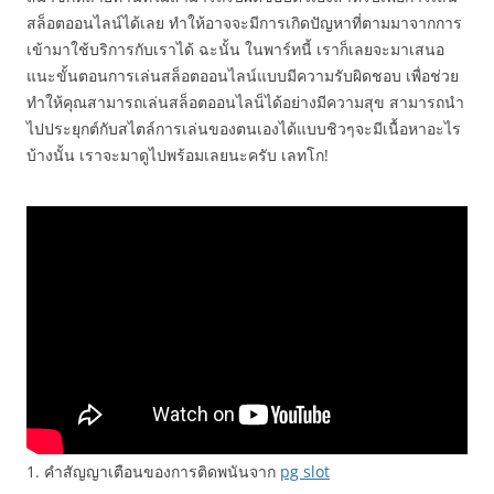
สล็อตออนไลน์ได้เลย ทำให้อาจจะมีการเกิดปัญหาที่ตามมาจากการ
เข้ามาใช้บริการกับเราได้ ฉะนั้น ในพาร์ทนี้ เราก็เลยจะมาเสนอ
แนะขั้นตอนการเล่นสล็อตออนไลน์แบบมีความรับผิดชอบ เพื่อช่วย
ทำให้คุณสามารถเล่นสล็อตออนไลน็ได้อย่างมีความสุข สามารถนำ
ไปประยุกต์กับสไตล์การเล่นของตนเองได้แบบชิวๆจะมีเนื้อหาอะไร
บ้างนั้น เราจะมาดูไปพร้อมเลยนะครับ เลทโก!
1. คำสัญญาเตือนของการติดพนันจาก
pg slot