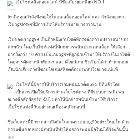
เว็บไซต์สล็อตออนไลน์ มีชื่อเสียงยอดนิยม NO.1
ถ้าเกิดคุณกำลังพึงพอใจในเกมสล็อตออนไลน์ และ กำลังมองหา
เว็บpgslot99ที่มีการเปิดให้บริการมาอย่างยาวนาน
เว็บของเราpg99 เป็นอีกหนึ่งเว็บไซต์ที่ตรงต่อความปรารถนาของ
นักพนัน โดยเว็บไซต์แห่งนี้มีเกมการพนันประเภทสล็อต ให้เลือก
มากยิ่งกว่า 10 ค่าย เป็นเกมpg99ที่ถูกนำเข้ามาให้บริการในเวไซต์
โดยดารคัดจากนักพัฒนา และ ดีไซน์เกม ซึ่งเรียกได้ว่าถ้าหากคุณ
เป็นนักเสี่ยงดวงที่ชอบใจเกมสล็อตต้องประทับใจอย่างแน่แท้
เว็บไซต์นี้มีการให้บริการเกมพนันมาตั้งแต่ 5 ปีที่แล้วโดย
เป็นการเปิดให้บริการผ่านเว็บไซต์ตรง ที่มีระบบการเดิมพัน
อย่างซื่อสัตย์สุจริต ฉับไว ทำให้นักการพนันเข้ามาใช้บริการ
เว็บไซต์แห่งนี้กันอย่างต่อเนื่องจนถึงตอนนี้
ซึ่งเว็บแห่งนี้มีการกล่าวถึงกันในแวดวงเกมpg99อย่างใหญ่โต ด้วย
ความชื่นชอบของนักพนันที่ทำให้นักการพนันมือใหม่ได้รู้จะกันนั้น
เอง