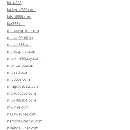
lotto888
luckycat789.com
luis16888.com
lux555.net
m4newonline.com
macau69 สมัคร
macau888.win
marinapluss.com
meekin365day.com
mexicanoo.com
mia88th.com
mib555s.com
mmgoldsbets.com
mono16888.com
mun789slot.com
mwin9s.com
nagawaybet.com
nemo168casino.com
niseko168bet.com