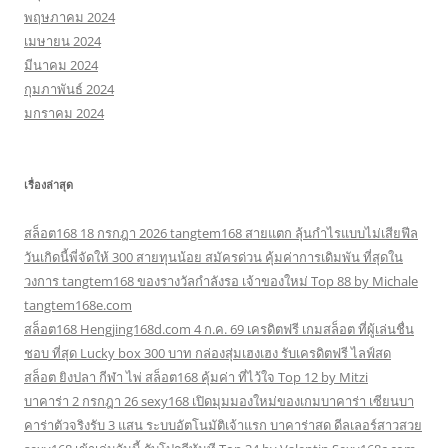
พฤษภาคม 2024
เมษายน 2024
มีนาคม 2024
กุมภาพันธ์ 2024
มกราคม 2024
เรื่องล่าสุด
สล็อต168 18 กรกฎา 2026 tangtem168 สายแตก ลุ้นกำไรแบบไม่เสียฟีล
วันเกิดนี้พี่จัดให้ 300 สายทุนน้อย สมัครด่วน คุ้มค่าการเดิมพัน ที่สุดใน
วงการ tangtem168 ของรางวัลกำลังรอ เจ้าของใหม่ Top 88 by Michale
tangtem168e.com
สล็อต168 Hengjing168d.com 4 ก.ค. 69 เครดิตฟรี เกมสล็อต ที่ผู้เล่นชื่น
ชอบ ที่สุด Lucky box 300 บาท กล่องสุ่มเฮงเฮง รับเครดิตฟรี ไลฟ์สด
สล็อต ยิงปลา กีฬา ไพ่ สล็อต168 คุ้มค่า ที่ไว้ใจ Top 12 by Mitzi
บาคาร่า 2 กรกฎา 26 sexy168 เปิดมุมมองใหม่ของเกมบาคาร่า เซียนบา
คาร่าตัวจริงรับ 3 แสน ระบบอัตโนมัติเจ้าแรก บาคาร่าสด ดีลเลอร์สาวสวย