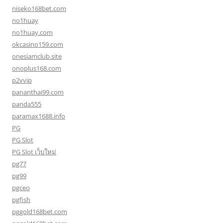
niseko168bet.com
no1huay
no1huay.com
okcasino159.com
onesiamclub.site
onoplus168.com
p2vvip
pananthai99.com
panda555
paramax1688.info
PG
PG Slot
PG Slot เว็บใหม่
pg77
pg99
pgceo
pgfish
pggold168bet.com