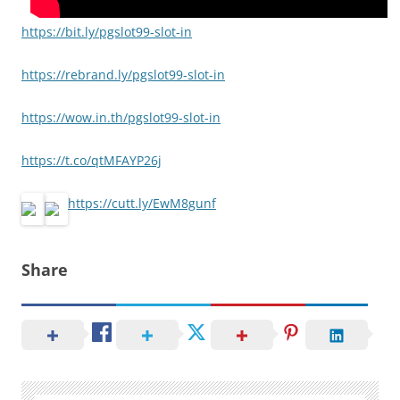
https://bit.ly/pgslot99-slot-in
https://rebrand.ly/pgslot99-slot-in
https://wow.in.th/pgslot99-slot-in
https://t.co/qtMFAYP26j
https://cutt.ly/EwM8gunf
Share