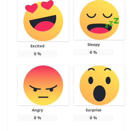
Sleepy
Excited
0
%
0
%
Angry
Surprise
0
%
0
%