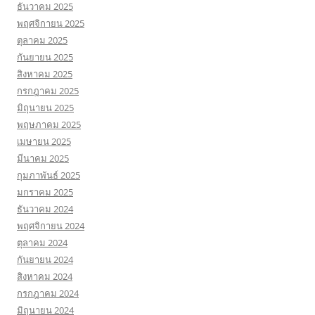
ธันวาคม 2025
พฤศจิกายน 2025
ตุลาคม 2025
กันยายน 2025
สิงหาคม 2025
กรกฎาคม 2025
มิถุนายน 2025
พฤษภาคม 2025
เมษายน 2025
มีนาคม 2025
กุมภาพันธ์ 2025
มกราคม 2025
ธันวาคม 2024
พฤศจิกายน 2024
ตุลาคม 2024
กันยายน 2024
สิงหาคม 2024
กรกฎาคม 2024
มิถุนายน 2024