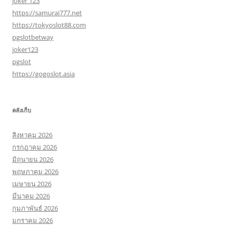
joker 123
https://samurai777.net
https://tokyoslot88.com
pgslotbetway
joker123
pgslot
https://gogoslot.asia
คลังเก็บ
สิงหาคม 2026
กรกฎาคม 2026
มิถุนายน 2026
พฤษภาคม 2026
เมษายน 2026
มีนาคม 2026
กุมภาพันธ์ 2026
มกราคม 2026