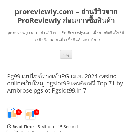
proreviewly.com – อ่านรีวิวจาก
ProReviewly ก่อนการซื้อสินค้า
proreviewly.com – อ่านรีวิวจาก ProReviewly.com เพื่อการตัดสินใจที่มี
ประสิทธิภาพก่อนที่จะซื้อสินค้าและบริการ
ข้าม
เมนู
ไป
ยัง
เนื้อหา
Pg99 เวปไซต์ทางเข้าPG เม.ย. 2024 casino
onlineเว็บใหญ่ pgslot99 เครดิตฟรี Top 71 by
Ambrose pgslot Pgslot99.in 7
0
0
Read Time:
5 Minute, 15 Second