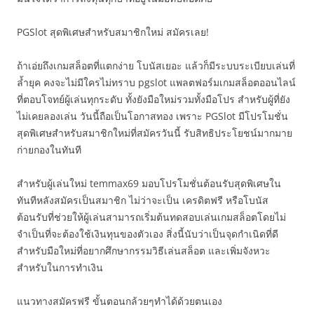
PGSlot สุดพิเศษสำหรับสมาชิกใหม่ สมัครเลย!
ถ้าเอ่ยถึงเกมสล็อตที่แตกง่าย โบนัสเยอะ แล้วก็มีระบบระเบียบเล่นที่
ล้ำยุค คงจะไม่มีใครไม่ทราบ pgslot แพลตฟอร์มเกมสล็อตออนไลน์
ที่ตอบโจทย์ผู้เล่นทุกระดับ ทั้งยังมือใหม่รวมทั้งมือโปร สำหรับผู้ที่ยัง
ไม่เคยลองเล่น วันนี้ถือเป็นโอกาสทอง เพราะ PGSlot มีโปรโมชั่น
สุดพิเศษสำหรับสมาชิกใหม่ที่สมัครวันนี้ รับสิทธิประโยชน์มากมาย
ก่ายกองในทันที
สำหรับผู้เล่นใหม่ temmax69 มอบโปรโมชั่นต้อนรับสุดพิเศษใน
ทันทีหลังสมัครเป็นสมาชิก ไม่ว่าจะเป็น เครดิตฟรี หรือโบนัส
ต้อนรับที่ช่วยให้ผู้เล่นสามารถเริ่มต้นทดสอบเล่นเกมสล็อตโดยไม่
จำเป็นที่จะต้องใช้เงินทุนของตัวเอง สิ่งนี้นับว่าเป็นจุดกำเนิดที่ดี
สำหรับมือใหม่ที่อยากศึกษากรรมวิธีเล่นสล็อต และเพิ่มจังหวะ
สำหรับในการทำเงิน
แนวทางสมัครฟรี ขั้นตอนกล้วยๆทำได้ด้วยตนเอง