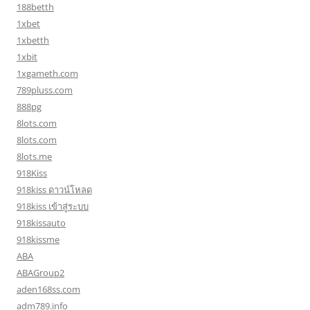
188betth
1xbet
1xbetth
1xbit
1xgameth.com
789pluss.com
888pg
8lots.com
8lots.com
8lots.me
918Kiss
918kiss ดาวน์โหลด
918kiss เข้าสู่ระบบ
918kissauto
918kissme
ABA
ABAGroup2
aden168ss.com
adm789.info