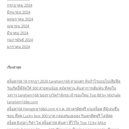
กรกฎาคม 2024
มิถุนายน 2024
พฤษภาคม 2024
เมษายน 2024
มีนาคม 2024
กุมภาพันธ์ 2024
มกราคม 2024
เรื่องล่าสุด
สล็อต168 18 กรกฎา 2026 tangtem168 สายแตก ลุ้นกำไรแบบไม่เสียฟีล
วันเกิดนี้พี่จัดให้ 300 สายทุนน้อย สมัครด่วน คุ้มค่าการเดิมพัน ที่สุดใน
วงการ tangtem168 ของรางวัลกำลังรอ เจ้าของใหม่ Top 88 by Michale
tangtem168e.com
สล็อต168 Hengjing168d.com 4 ก.ค. 69 เครดิตฟรี เกมสล็อต ที่ผู้เล่นชื่น
ชอบ ที่สุด Lucky box 300 บาท กล่องสุ่มเฮงเฮง รับเครดิตฟรี ไลฟ์สด
สล็อต ยิงปลา กีฬา ไพ่ สล็อต168 คุ้มค่า ที่ไว้ใจ Top 12 by Mitzi