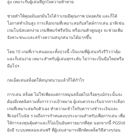
สูง เหมาะกับผู้เล่นที่ถูกใจความท้าทาย
ช่วยทำให้คุณมั่นอกมั่นใจได้ว่าเกมมีคุณภาพ ปลอดภัย และก็ได้
โอกาสทำเงินสูง การเลือกเกมที่เหมาะสมกับสไตล์การเล่น อาทิเช่น
เกมโบนัสแตกง่าย เกมฟีพบร์ฟรีสปิน หรือเกมตัวคูณสูง จะช่วยเพิ่ม
จังหวะชนะและสร้างความสนุกสนานได้มากขึ้น
โดย 10 เกมที่เราเสนอแนะทั้งปวงนี้ เป็นเกมที่ผู้เล่นจริงรีวิวว่าคุ้ม
และก็เล่นง่าย เหมาะสำหรับผู้เล่นทุกระดับ ไม่ว่าจะเป็นมือใหม่หรือ
มือโปร
กลเม็ดเล่นสล็อตให้สนุกสนานแล้วก็ได้กำไร
การเล่น สล็อต ไม่ใช่เพียงแค่การหมุนสล็อตไปเรื่อยๆแม้กระนั้นจะ
ต้องมีเทคนิครวมทั้งการวางเป้าหมาย ผู้เล่นควรจะเริ่มจากการเลือก
เกมที่เหมาะสมกับตัวเอง ทำความเข้าใจกับตารางชำระเงินและ
ฟีเจอร์โบนัส รวมถึงการกำหนดงบประมาณสำหรับเพื่อการเล่น เพื่อ
ให้การลงทุนคุ้มค่าและก็ไม่เป็นอันตรายมากที่สุด นอกจากนี้ PGSlot
ยังมี ระบบทดลองเล่นฟรี ที่ผู้เล่นสามารถฝึกหัดเคล็ดวิธีต่างๆก่อน