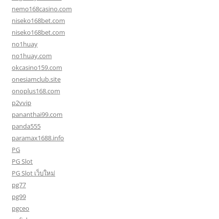
nemo168casino.com
niseko168bet.com
niseko168bet.com
no1huay
no1huay.com
okcasino159.com
onesiamclub.site
onoplus168.com
p2vvip
pananthai99.com
panda555
paramax1688.info
PG
PG Slot
PG Slot เว็บใหม่
pg77
pg99
pgceo