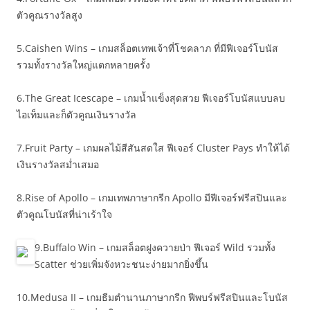
ตัวคูณรางวัลสูง
5.Caishen Wins – เกมสล็อตเทพเจ้าที่โชคลาภ ที่มีฟีเจอร์โบนัส
รวมทั้งรางวัลใหญ่แตกหลายครั้ง
6.The Great Icescape – เกมน้ำแข็งสุดสวย ฟีเจอร์โบนัสแบบลบ
ไอเท็มและก็ตัวคูณเงินรางวัล
7.Fruit Party – เกมผลไม้สีสันสดใส ฟีเจอร์ Cluster Pays ทำให้ได้
เงินรางวัลสม่ำเสมอ
8.Rise of Apollo – เกมเทพภาษากรีก Apollo มีฟีเจอร์ฟรีสปินและ
ตัวคูณโบนัสที่น่าเร้าใจ
9.Buffalo Win – เกมสล็อตฝูงควายป่า ฟีเจอร์ Wild รวมทั้ง
Scatter ช่วยเพิ่มจังหวะชนะง่ายมากยิ่งขึ้น
10.Medusa II – เกมธีมตำนานภาษากรีก ฟีพบร์ฟรีสปินและโบนัส