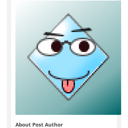
About Post Author