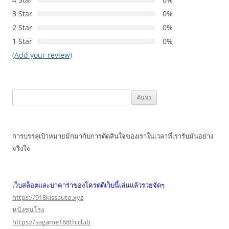
3 Star
0%
2 Star
0%
1 Star
0%
(Add your review)
ค้นหา
สำหรับ:
การบรรลุเป้าหมายมักมากับการตัดสินใจของเราในเวลาที่เรารับมันอย่าง
จริงใจ
เว็บสล็อตและบาคาร่าของโครตดีเว็บนี้เล่นแล้วรวยจัดๆ
https://918kissauto.xyz
หนังชนโรง
https://sagame168th.club