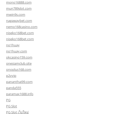
mono16888.com
mun789slot.com
mwin9s.com
nagawaybet.com
nemo168casino.com
niseko168bet.com
niseko168bet.com
no1huay
no1huay.com
okcasino159.com
onesiamclub.site
onoplus168.com
p2vvip
pananthai99.com
panda555
paramax1688.info
PG
PG Slot
PG Slot เว็บใหม่