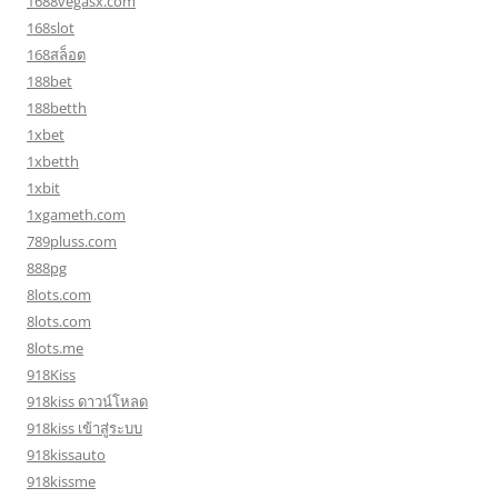
1688vegasx.com
168slot
168สล็อต
188bet
188betth
1xbet
1xbetth
1xbit
1xgameth.com
789pluss.com
888pg
8lots.com
8lots.com
8lots.me
918Kiss
918kiss ดาวน์โหลด
918kiss เข้าสู่ระบบ
918kissauto
918kissme