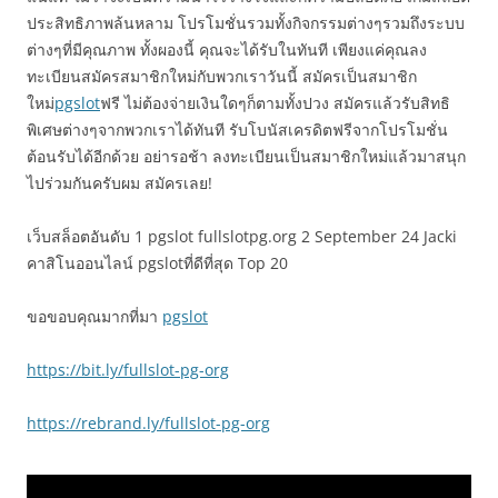
ประสิทธิภาพล้นหลาม โปรโมชั่นรวมทั้งกิจกรรมต่างๆรวมถึงระบบ
ต่างๆที่มีคุณภาพ ทั้งผองนี้ คุณจะได้รับในทันที เพียงแค่คุณลง
ทะเบียนสมัครสมาชิกใหม่กับพวกเราวันนี้ สมัครเป็นสมาชิก
ใหม่
pgslot
ฟรี ไม่ต้องจ่ายเงินใดๆก็ตามทั้งปวง สมัครแล้วรับสิทธิ
พิเศษต่างๆจากพวกเราได้ทันที รับโบนัสเครดิตฟรีจากโปรโมชั่น
ต้อนรับได้อีกด้วย อย่ารอช้า ลงทะเบียนเป็นสมาชิกใหม่แล้วมาสนุก
ไปร่วมกันครับผม สมัครเลย!
เว็บสล็อตอันดับ 1 pgslot fullslotpg.org 2 September 24 Jacki
คาสิโนออนไลน์ pgslotที่ดีที่สุด Top 20
ขอขอบคุณมากที่มา
pgslot
https://bit.ly/fullslot-pg-org
https://rebrand.ly/fullslot-pg-org