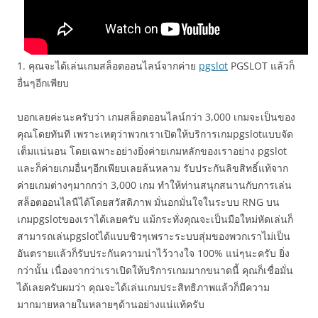
1. คุณจะได้เล่นเกมสล็อตออนไลน์จากค่าย
pgslot
PGSLOT แล้วก็
อื่นๆอีกเพียบ
บอกเลยค่ะนะครับว่า เกมสล็อตออนไลน์กว่า 3,000 เกมจะเป็นของ
คุณโดยทันที เพราะเหตุว่าพวกเราเปิดให้บริการเกมpgslotแบบจัด
เต็มแน่นอน โดยเฉพาะอย่างยิ่งค่ายเกมหลักของเราอย่าง pgslot
และก็ค่ายเกมอื่นๆอีกเพียบเลยล้นหลาม รับประกันลิขสิทธิ์แท้จาก
ค่ายเกมต่างๆมากกว่า 3,000 เกม ทำให้ท่านสนุกสนานกับการเล่น
สล็อตออนไลนืได้โดยสวัสดิภาพ มั่นอกมั่นใจในระบบ RNG บน
เกมpgslotของเราได้เลยครับ แม้กระทั่งคุณจะเป็นมือใหม่หัดเล่นก็
สามารถเล่นpgslotได้แบบชิวๆเพราะระบบสุ่มของพวกเราไม่เป็น
อันตรายแล้วก็รับประกันความน่าไว้วางใจ 100% แน่ๆนะครับ ยิ่ง
กว่านั้น เนื่องจากว่าเราเปิดให้บริการเกมมากขนาดนี้ คุณก็เชื่อมั่น
ได้เลยครับผมว่า คุณจะได้เล่นเกมประสิทธิภาพแล้วก็มีความ
มากมายหลายในหลายๆด้านอย่างแน่แท้ครับ