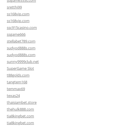
sqgame555s.com
sretthi99
ss168vip.com
ss168vip.com
ssc915casino.com
ssgame666
stellabet789.com
sudyod888s.com
sudyod888s.com
sunny9999club.net
SuperGame Slot
t88golds.com
tangtem168
temmax69
texas24
thaisiambet.store
thehulk888.com
tia8kingbet.com
tia8kingbet.com