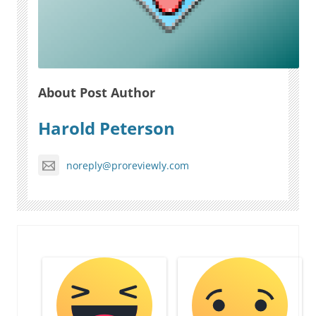
About Post Author
Harold Peterson
noreply@proreviewly.com