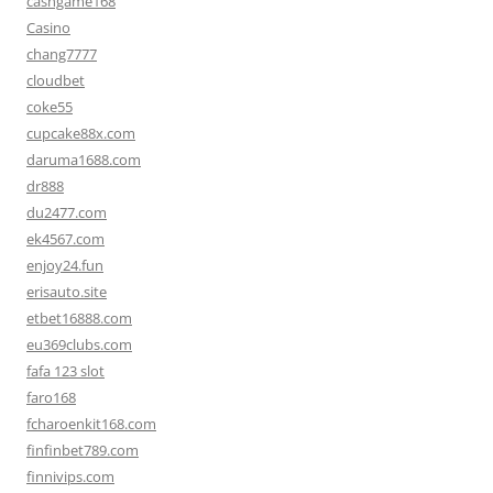
cashgame168
Casino
chang7777
cloudbet
coke55
cupcake88x.com
daruma1688.com
dr888
du2477.com
ek4567.com
enjoy24.fun
erisauto.site
etbet16888.com
eu369clubs.com
fafa 123 slot
faro168
fcharoenkit168.com
finfinbet789.com
finnivips.com