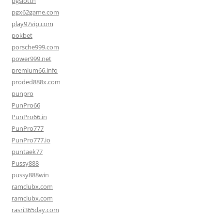
pgslotth
pgx62game.com
play97vip.com
pokbet
porsche999.com
power999.net
premium66.info
proded888x.com
punpro
PunPro66
PunPro66.in
PunPro777
PunPro777.io
puntaek77
Pussy888
pussy888win
ramclubx.com
ramclubx.com
rasri365day.com