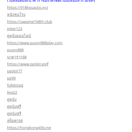
เว็บสล็อตและบาคาร่าของโครตดีเว็บนี้เล่นแล้วรวยจัดๆ
https://918kissauto.xyz
หนังชนโรง
https://sagame168th.club
joker123
ดูหนังออนไลน์
https://www.pussy888play.com
pussy888
บาคาร่า168
https://www.pgslot.golf
pgslot77
pg99
fullslotpg
live22
ดูหนัง
ดูหนังฟรี
ดูหนังฟรี
สล็อต168
https://hongkong456.me