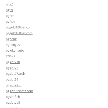
pg77
pg99
pgceo
pgfish
pggold168bet.com
pggold168bet.com
pgheng
Pgheng99
pgjoker auto
PGSlot
pgslot718
pgslot77
pgslot77.tech
pgslot99
pgslot99.in
pgslot999bets.com
pgslotfish
pgslotgolf