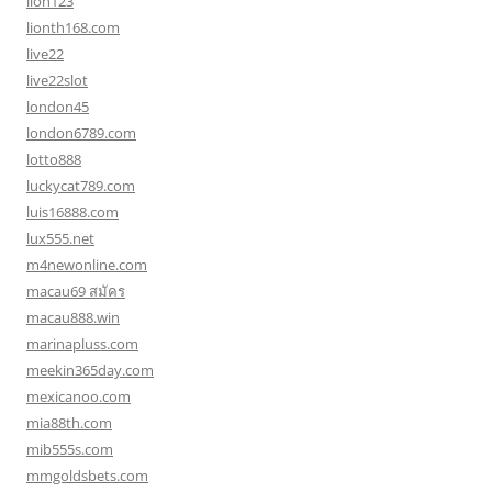
lion123
lionth168.com
live22
live22slot
london45
london6789.com
lotto888
luckycat789.com
luis16888.com
lux555.net
m4newonline.com
macau69 สมัคร
macau888.win
marinapluss.com
meekin365day.com
mexicanoo.com
mia88th.com
mib555s.com
mmgoldsbets.com