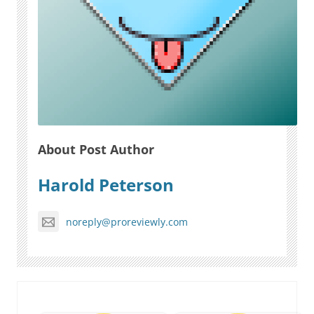
About Post Author
Harold Peterson
noreply@proreviewly.com