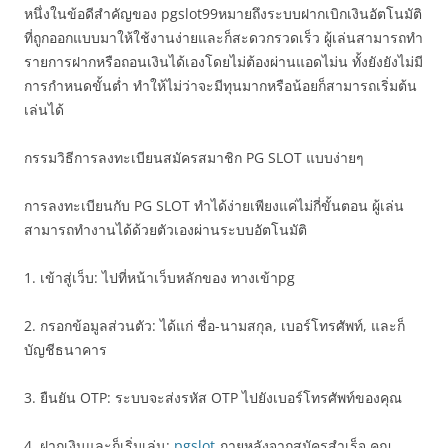
หนึ่งในข้อดีสำคัญของ pgslot99หมายถึงระบบฝากเบิกเงินอัตโนมัติ
ที่ถูกออกแบบมาให้ใช้งานง่ายและก็สะดวกรวดเร็ว ผู้เล่นสามารถทำ
รายการฝากหรือถอนเงินได้เองโดยไม่ต้องผ่านแอดไม่น ทั้งยังยังไม่มี
การกำหนดขั้นต่ำ ทำให้ไม่ว่าจะมีทุนมากหรือน้อยก็สามารถเริ่มต้น
เล่นได้
กรรมวิธีการลงทะเบียนสมัครสมาชิก PG SLOT แบบง่ายๆ
การลงทะเบียนกับ PG SLOT ทำได้ง่ายเพียงแค่ไม่กี่ขั้นตอน ผู้เล่น
สามารถทำงานได้ด้วยตัวเองผ่านระบบอัตโนมัติ
1. เข้าสู่เว็บ: ไปที่หน้าเว็บหลักของ ทางเข้าpg
2. กรอกข้อมูลส่วนตัว: ได้แก่ ชื่อ-นามสกุล, เบอร์โทรศัพท์, และก็
บัญชีธนาคาร
3. ยืนยัน OTP: ระบบจะส่งรหัส OTP ไปยังเบอร์โทรศัพท์ของคุณ
4. ฝากเงินและก็เริ่มเล่น:
pgslot
ภายหลังจากสมัครสำเร็จ คุณ