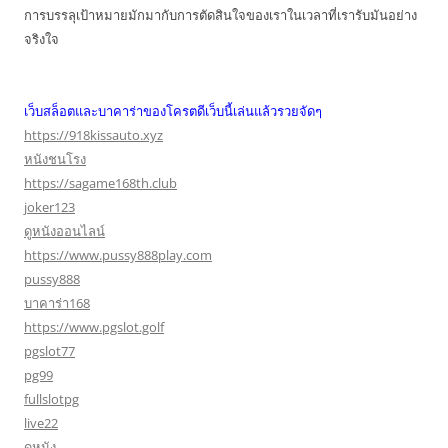
การบรรลุเป้าหมายมักมากับการตัดสินใจของเราในเวลาที่เรารับมันอย่าง
จริงใจ
เว็บสล็อตและบาคาร่าของโครตดีเว็บนี้เล่นแล้วรวยจัดๆ
https://918kissauto.xyz
หนังชนโรง
https://sagame168th.club
joker123
ดูหนังออนไลน์
https://www.pussy888play.com
pussy888
บาคาร่า168
https://www.pgslot.golf
pgslot77
pg99
fullslotpg
live22
ดูหนัง