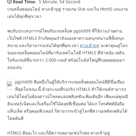
Read Time:
5 Minute, 54 Second
เกมสล็อตออนไลน์ ทางเข้าpg รวมเกม Slot บนเว็บ Html5 เล่นง่าย
เล่นได้ทุกที่ทุกเวลา
พบกับประสบการณ์ใหม่กับเกมสล็อต pgslot99 ที่ใช้งานง่ายผ่าน
เว็บไซต์ HTML5 ถ้าเกิดคุณกำลังมองหาความสนุกสนานที่ทั้งสนุก
สบาย และก็สามารถเล่นได้ทุกที่ทุกเวลา
ทางเข้าpg
จะพาคุณสู่โลก
ของเกมสล็อตออนไลน์ที่มากับเทคโนโลยี HTML5 ที่นำสมัย เพลิน
ใจกับเกมส์ที่มากกว่า 2,000 เกมส์ พร้อมโบนัสใหญ่ที่รอคอยคุณมา
ลองเล่น
pgslot99 คือหนึ่งในผู้ให้บริการเกมสล็อตออนไลน์ที่มีชื่อเสียง
ที่สุดในขณะนี้ ด้วยระบบที่รองรับ HTML5 ทำให้เกมส์สามารถ
เล่นได้โดยไม่ต้องดาวน์โหลดแอปพลิเคชันเพิ่มเติมอีก เพียงแค่คุณมี
อินเทอร์เน็ตและก็เครื่องใช้ไม้สอยที่เชื่อมต่อ ได้แก่ โทรศัพท์มือถือ
แท็บเล็ต หรือคอมพิวเตอร์ ก็สามารถเข้าสู่โลกที่ความเพลิดเพลินได้
โดยทันที
HTML5 คืออะไร และก็มีความหมายเช่นไรต่อ ทางเข้าpg