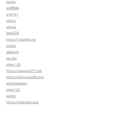
pgslot
พุซซี่888
บาคาร่า
slotxo
slotpg
ดูหนังโป๊
https://1xbetth.vip
pgslot
allbet24
pg slot
joker 123
https://samurai777.net
https://tokyoslot88.com
pgslotbetway
joker123
pgslot
https://gogoslot.asia