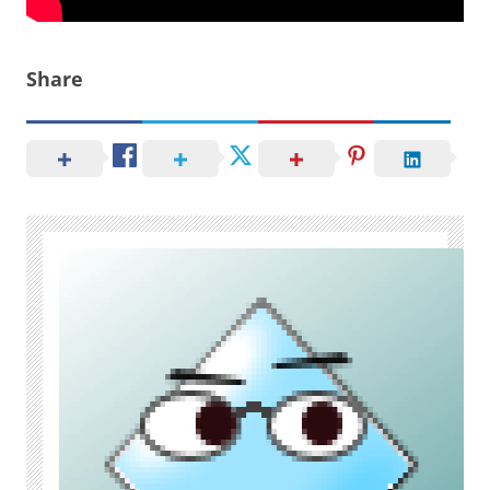
Share