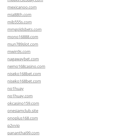
mexicanoo.com
mia88th.com
mib555s.com
mmgoldsbets.com
mono16888.com
mun789slot.com
mwin9s.com
nagawaybet.com
nemo168casino.com
niseko168bet.com
niseko168bet.com
no1huay
no1huay.com
okcasino159.com
onesiamclub.site
onoplus168.com
p2vvip
pananthai99.com