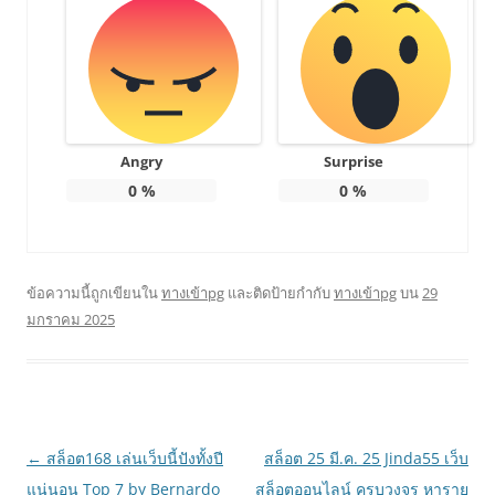
Angry
Surprise
0
%
0
%
ข้อความนี้ถูกเขียนใน
ทางเข้าpg
และติดป้ายกำกับ
ทางเข้าpg
บน
29
มกราคม 2025
เมนู
←
สล็อต168 เล่นเว็บนี้ปังทั้งปี
สล็อต 25 มี.ค. 25 Jinda55 เว็บ
นำทาง
แน่นอน Top 7 by Bernardo
สล็อตออนไลน์ ครบวงจร หาราย