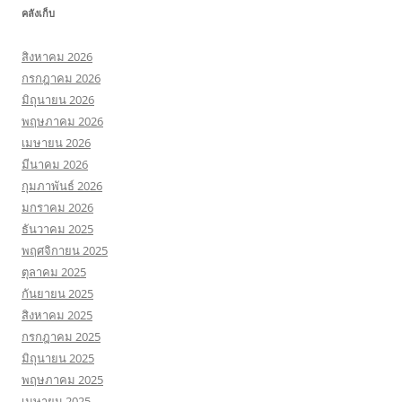
คลังเก็บ
สิงหาคม 2026
กรกฎาคม 2026
มิถุนายน 2026
พฤษภาคม 2026
เมษายน 2026
มีนาคม 2026
กุมภาพันธ์ 2026
มกราคม 2026
ธันวาคม 2025
พฤศจิกายน 2025
ตุลาคม 2025
กันยายน 2025
สิงหาคม 2025
กรกฎาคม 2025
มิถุนายน 2025
พฤษภาคม 2025
เมษายน 2025