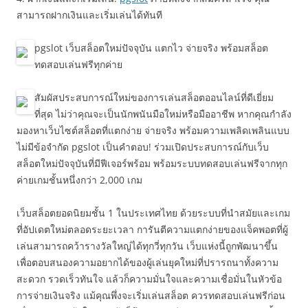
สามารถฝากเงินและเริ่มเล่นได้ทันที
pgslot เว็บสล็อตใหม่ปัจจุบัน แตกไว จ่ายจริง พร้อมสล็อต
ทดสอบเล่นฟรีทุกค่าย
สัมผัสประสบการณ์ใหม่ของการเล่นสล็อตออนไลน์ที่ดีเยี่ยม
ที่สุด ไม่ว่าคุณจะเป็นนักพนันมือใหม่หรือมืออาชีพ หากคุณกำลัง
มองหาเว็บไซต์สล็อตที่แตกง่าย จ่ายจริง พร้อมความเพลิดเพลินแบบ
ไม่มีข้อจำกัด pgslot เป็นคำตอบ! ร่วมเปิดประสบการณ์กับเว็บ
สล็อตใหม่ปัจจุบันที่มีฟีเจอร์พร้อม พร้อมระบบทดสอบเล่นฟรีจากทุก
ค่ายเกมชั้นหนึ่งกว่า 2,000 เกม
เว็บสล็อตยอดนิยมชั้น 1 ในประเทศไทย ด้วยระบบที่นำสมัยและเกม
ที่อัปเดตใหม่ตลอดระยะเวลา การันตีความแตกง่ายของแจ็คพอตที่ผู้
เล่นสามารถคว้ารางวัลใหญ่ได้ทุกวี่ทุกวัน เว็บแห่งนี้ถูกพัฒนาขึ้น
เพื่อตอบสนองความอยากได้ของผู้เล่นยุคใหม่ที่ปรารถนาทั้งความ
สะดวก รวดเร็วทันใจ แล้วก็ความมั่นใจและความเชื่อมั่นในหัวข้อ
การจ่ายเงินจริง แม้คุณพึ่งจะเริ่มเล่นสล็อต ควรทดสอบเล่นฟรีก่อน