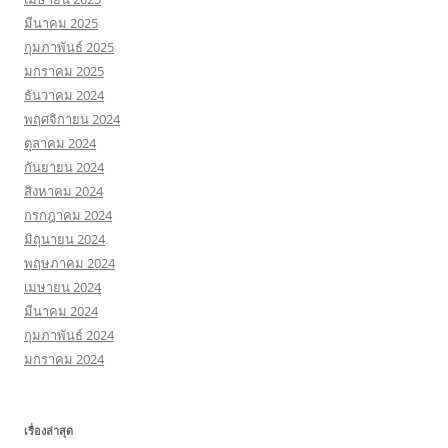
มีนาคม 2025
กุมภาพันธ์ 2025
มกราคม 2025
ธันวาคม 2024
พฤศจิกายน 2024
ตุลาคม 2024
กันยายน 2024
สิงหาคม 2024
กรกฎาคม 2024
มิถุนายน 2024
พฤษภาคม 2024
เมษายน 2024
มีนาคม 2024
กุมภาพันธ์ 2024
มกราคม 2024
เรื่องล่าสุด