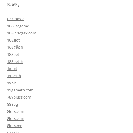
หมวดหมู่
037movie
1688sagame
1688vegasx.com
168slot
168สล็อต
188bet
188betth
1xbet
1xbetth
1xbit
1xgameth.com
789pluss.com
888pg
8lots.com
8lots.com
8lots.me
918Kiss