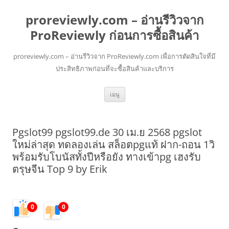
proreviewly.com – อ่านรีวิวจาก
ProReviewly ก่อนการซื้อสินค้า
proreviewly.com – อ่านรีวิวจาก ProReviewly.com เพื่อการตัดสินใจที่มี
ประสิทธิภาพก่อนที่จะซื้อสินค้าและบริการ
ข้าม
เมนู
ไป
ยัง
เนื้อหา
Pgslot99 pgslot99.de 30 เม.ย 2568 pgslot
ใหม่ล่าสุด ทดลองเล่น สล็อตpgแท้ ฝาก-ถอน 1วิ
พร้อมรับโบนัสทั้งปีหรือยัง ทางเข้าpg เฮงรับ
ตรุษจีน Top 9 by Erik
0
0