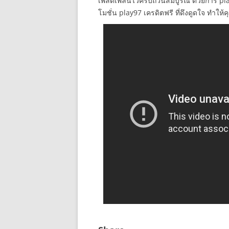
เพลิดเพลินไว้ครบถ้วนสมบูรณ์ ด้วยการ pla
โมชั่น play97 เครดิตฟรี ที่ดึงดูดใจ ทำให