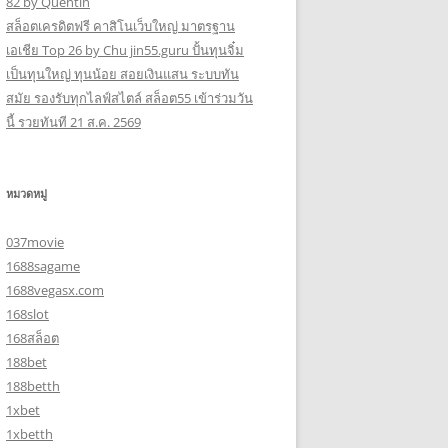
82 by Quentin
สล็อตเครดิตฟรี คาสิโนเว็บใหญ่ มาตรฐาน
เอเชีย Top 26 by Chu jin55.guru ปั้นทุนจิ๋ม
เป็นทุนใหญ่ ทุนน้อย สอยเงินแสน ระบบทัน
สมัย รองรับทุกไลฟ์สไตล์ สล็อต55 เข้าร่วมวัน
นี้ รวยทันที 21 ส.ค. 2569
หมวดหมู่
037movie
1688sagame
1688vegasx.com
168slot
168สล็อต
188bet
188betth
1xbet
1xbetth