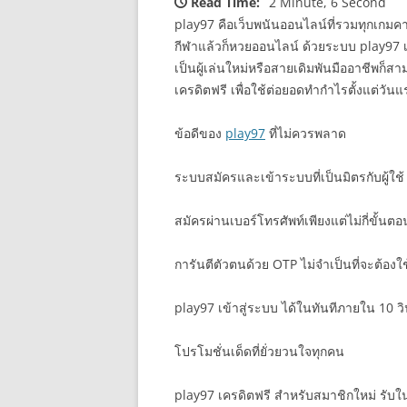
Read Time:
2 Minute, 6 Second
play97 คือเว็บพนันออนไลน์ที่รวมทุกเกมคา
กีฬาแล้วก็หวยออนไลน์ ด้วยระบบ play97 เข้า
เป็นผู้เล่นใหม่หรือสายเดิมพันมืออาชีพก็สา
เครดิตฟรี เพื่อใช้ต่อยอดทำกำไรตั้งแต่วันแ
ข้อดีของ
play97
ที่ไม่ควรพลาด
ระบบสมัครและเข้าระบบที่เป็นมิตรกับผู้ใช้
สมัครผ่านเบอร์โทรศัพท์เพียงแต่ไม่กี่ขั้นตอ
การันตีตัวตนด้วย OTP ไม่จำเป็นที่จะต้องใ
play97 เข้าสู่ระบบ ได้ในทันทีภายใน 10 วิ
โปรโมชั่นเด็ดที่ยั่วยวนใจทุกคน
play97 เครดิตฟรี สำหรับสมาชิกใหม่ รับใน