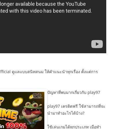
ficial ดูแลแบบสนิทสนม ให้คำแนะนำทุกเรื่อง ตั้งแต่การ
ปัญหาที่พบมากเกี่ยวกับ play97
play97 เครดิตฟรี ใช้สามารถที่จะ
นำมาทำอะไรได้บ้าง?
ใช้เล่นเกมได้ทุกประเภท เมื่อทำ