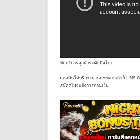
ทีมบริการลูกค้าระดับมือโปร
แอดมินให้บริการผ่านแชทสดแล้วก็ LINE Of
สมัครไปจนถึงการถอนเงิน