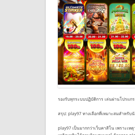
รองรับทุกระบบปฏิบัติการ เล่นผ่านโปรแกรมท
สรุป: play97 ทางเลือกที่เหมาะสมสำหรับน
play97 เป็นมากกว่าเว็บคาสิโน เพราะเหต