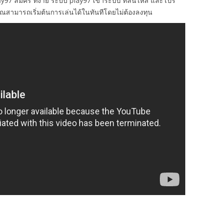
y97 สมัคร ที่ง่าย ระบบ play97 เข้าระบบ ที่ลื่นไหล และโปร
้คุณสามารถเริ่มต้นการเล่นได้ในทันทีโดยไม่ต้องลงทุน