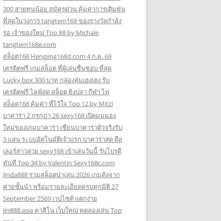
300 สายทุนน้อย สมัครด่วน คุ้มค่าการเดิมพัน
ที่สุดในวงการ tangtem168 ของรางวัลกำลัง
รอ เจ้าของใหม่ Top 88 by Michale
tangtem168e.com
สล็อต168 Hengjing168d.com 4 ก.ค. 69
เครดิตฟรี เกมสล็อต ที่ผู้เล่นชื่นชอบ ที่สุด
Lucky box 300 บาท กล่องสุ่มเฮงเฮง รับ
เครดิตฟรี ไลฟ์สด สล็อต ยิงปลา กีฬา ไพ่
สล็อต168 คุ้มค่า ที่ไว้ใจ Top 12 by Mitzi
บาคาร่า 2 กรกฎา 26 sexy168 เปิดมุมมอง
ใหม่ของเกมบาคาร่า เซียนบาคาร่าตัวจริงรับ
3 แสน ระบบอัตโนมัติเจ้าแรก บาคาร่าสด ดีล
เลอร์สาวสวย sexy168 เข้าเล่นวันนี้ รับโปรดี
ทันที Top 34 by Valentin Sexy168c.com
Jinda888 รวมสล็อตน่าเล่น 2026 เกมดังจาก
ค่ายชั้นนำ พร้อมรายละเอียดครบทุกมิติ 27
September 2569 เวปไซต์ แตกง่าย
jin888.asia คาสิโน เว็บใหญ่ ทดลองเล่น Top