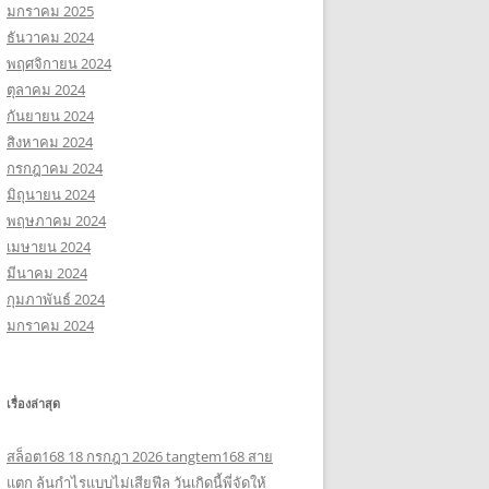
มกราคม 2025
ธันวาคม 2024
พฤศจิกายน 2024
ตุลาคม 2024
กันยายน 2024
สิงหาคม 2024
กรกฎาคม 2024
มิถุนายน 2024
พฤษภาคม 2024
เมษายน 2024
มีนาคม 2024
กุมภาพันธ์ 2024
มกราคม 2024
เรื่องล่าสุด
สล็อต168 18 กรกฎา 2026 tangtem168 สาย
แตก ลุ้นกำไรแบบไม่เสียฟีล วันเกิดนี้พี่จัดให้