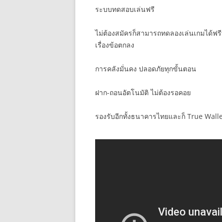
ระบบทดสอบเล่นฟรี
ไม่ต้องสมัครก็สามารถทดลองเล่นเกมได้ฟรีทุ
เรื่องข้อตกลง
การคลังมั่นคง ปลอดภัยทุกขั้นตอน
ฝาก-ถอนอัตโนมัติ ไม่ต้องรอคอย
รองรับอีกทั้งธนาคารไทยและก็ True Walle