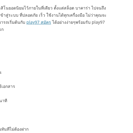
สิโนยอดนิยมไว้ภายในที่เดียว ตั้งแต่สล็อต บาคาร่า ไปจนถึง
สู่ระบบ ที่ปลอดภัย เร็ว ใช้งานได้ทุกเครื่องมือ ไม่ว่าคุณจะ
มารถเริ่มต้นกับ
play97 สมัคร
ได้อย่างง่ายๆพร้อมรับ play97
รก
น
ช้เอกสาร
นาที
ทันทีไม่ต้องฝาก