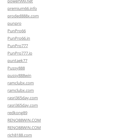
power999.net
premium66.info
proded888x.com
punpro
PunPro66
PunPro66.in
PunPro777
PunPro777.io
puntaek77
Pussy888
pussy888win
ramclubx.com
ramclubx.com
rasri365day.com
rasri365day.com
redkong89
RENO88WIN.COM
RENO88WIN.COM
rich8188.com