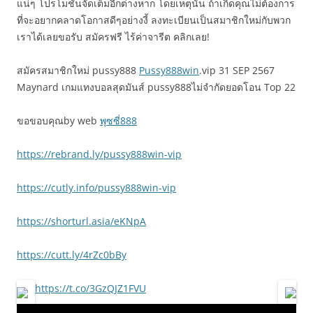
แน่ๆ โปรโมชั่นจัดเต็มอีกต่างหาก โดยเหตุนั้น ถ้าเกิดคุณไม่ต้องการ
ที่จะอยากคลาดโอกาสดีๆอย่างงี้ ลงทะเบียนเป็นสมาชิกใหม่กับพวก
เราได้เลยขอรับ สมัครฟรี ไร้ค่าจารีต คลิกเลย!
สมัครสมาชิกใหม่ pussy888
Pussy888win
.vip 31 SEP 2567
Maynard เกมแทงบอลสุดมันส์ pussy888ไม่จำกัดยอดโอน Top 22
ขอขอบคุณby web
พุซซี่888
https://rebrand.ly/pussy888win-vip
https://cutly.info/pussy888win-vip
https://shorturl.asia/eKNpA
https://cutt.ly/4rZc0bBy
https://t.co/3GzQJZ1FVU