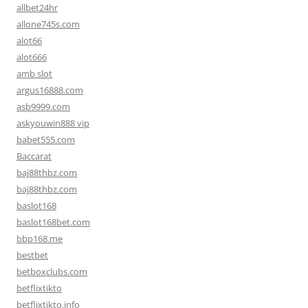
allbet24hr
allone745s.com
alot66
alot666
amb slot
argus16888.com
asb9999.com
askyouwin888 vip
babet555.com
Baccarat
baj88thbz.com
baj88thbz.com
baslot168
baslot168bet.com
bbp168.me
bestbet
betboxclubs.com
betflixtikto
betflixtikto.info