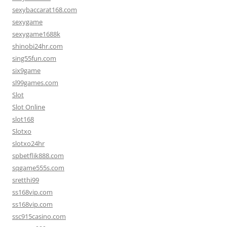
sexybaccarat168.com
sexygame
sexygame1688k
shinobi24hr.com
sing55fun.com
six9game
sl99games.com
Slot
Slot Online
slot168
Slotxo
slotxo24hr
spbetflik888.com
sqgame555s.com
sretthi99
ss168vip.com
ss168vip.com
ssc915casino.com