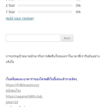
2 Star
0%
1 Star
0%
(Add your review)
ค้นหา
สำหรับ:
การบรรลุเป้าหมายมักมากับการตัดสินใจของเราในเวลาที่เรารับมันอย่าง
จริงใจ
เว็บสล็อตและบาคาร่าของโครตดีเว็บนี้เล่นแล้วรวยจัดๆ
https://918kissauto.xyz
หนังชนโรง
https://sagame168th.club
joker123