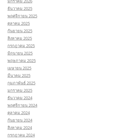
มกราคม 2026
ธันวาคม 2025
พฤศจิกายน 2025
ตุลาคม 2025
กันยายน 2025
สิงหาคม 2025
กรกฎาคม 2025
มิถุนายน 2025
พฤษภาคม 2025
เมษายน 2025
มีนาคม 2025
กุมภาพันธ์ 2025
มกราคม 2025
ธันวาคม 2024
พฤศจิกายน 2024
ตุลาคม 2024
กันยายน 2024
สิงหาคม 2024
กรกฎาคม 2024