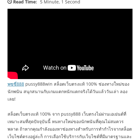
Read Time:
5 Minute, 1 Second
พุซซี่888
pussy888win สล็อตเว็บตรงแท้ 100% ช่องทางใหม่ของ
นักพนัน สนุกสนานกับเกมแตกหนักแตกจริงได้วันแล้ววันเล่า ลอง
เลย!
สล็อตเว็บตรงแท้ 100% จาก pussy888 เว็บตรงไม่ผ่านเอเย่นต์ที่
เหมาะสมที่สุดปัจจุบันนี้ หนทางใหม่ของนักพนันที่คุณไม่สมควร
พลาด ถ้าหากคุณกำลังมองหาช่องทางสำหรับการทำกำไรจากสล็อต
เว็บไซต์ตรงอยู่ล่ะก็ การเลือกใช้บริการกับเว็บไซต์ที่มีมาตรฐานและ