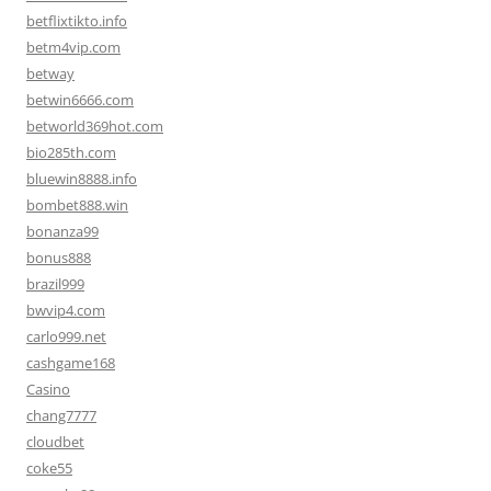
betflixtikto.info
betm4vip.com
betway
betwin6666.com
betworld369hot.com
bio285th.com
bluewin8888.info
bombet888.win
bonanza99
bonus888
brazil999
bwvip4.com
carlo999.net
cashgame168
Casino
chang7777
cloudbet
coke55