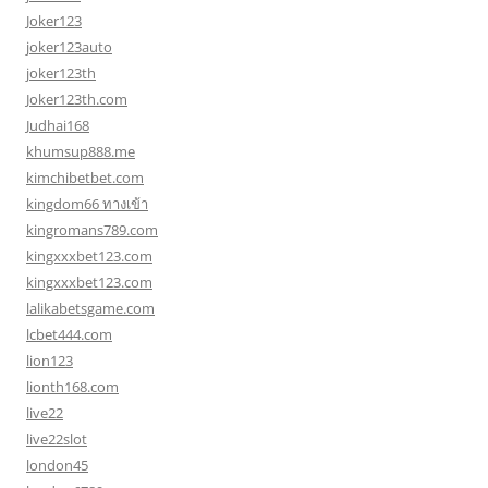
Joker123
joker123auto
joker123th
Joker123th.com
Judhai168
khumsup888.me
kimchibetbet.com
kingdom66 ทางเข้า
kingromans789.com
kingxxxbet123.com
kingxxxbet123.com
lalikabetsgame.com
lcbet444.com
lion123
lionth168.com
live22
live22slot
london45