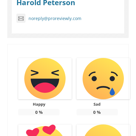
Harold Peterson
noreply@proreviewly.com
Happy
Sad
0
%
0
%