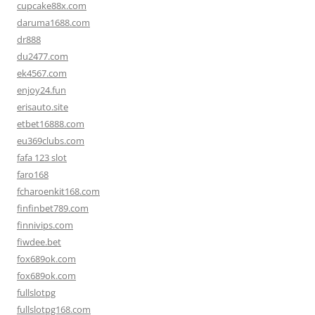
cupcake88x.com
daruma1688.com
dr888
du2477.com
ek4567.com
enjoy24.fun
erisauto.site
etbet16888.com
eu369clubs.com
fafa 123 slot
faro168
fcharoenkit168.com
finfinbet789.com
finnivips.com
fiwdee.bet
fox689ok.com
fox689ok.com
fullslotpg
fullslotpg168.com