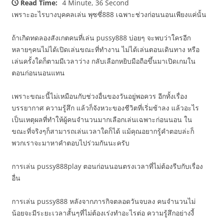
Read Time:
4 Minute, 36 Second
เพราะอะไรบางบุคคลเล่น พุซซี่888 เฉพาะช่วงก่อนนอนเพียงแค่นั้น
ถ้าเกิดทดลองสังเกตคนที่เล่น pussy888 บ่อยๆ จะพบว่าใครอีก
หลายๆคนไม่ได้เปิดเล่นขณะที่ทำงาน ไม่ได้เล่นตอนเดินทาง หรือ
เล่นครั้งใดก็ตามมีเวลาว่าง กลับเลือกหยิบมือถือขึ้นมาเปิดเกมใน
ตอนก่อนนอนแทน
เพราะขณะนี้ไม่เหมือนกับช่วงอื่นของวันอยู่พอควร อีกทั้งเรื่อง
บรรยากาศ ความรู้สึก แล้วก็จังหวะของชีวิตที่เริ่มช้าลง แล้วอะไร
เป็นเหตุผลที่ทำให้ผู้คนจำนวนมากเลือกเล่นเฉพาะก่อนนอน ใน
ขณะที่จริงๆก็สามารถเล่นเวลาใดก็ได้ แม้คุณอยากรู้คำตอบล่ะก็
พวกเราจะมาหาคำตอบไปร่วมกันนะครับ
การเล่น pussy888play ตอนก่อนนอนตรงเวลาที่ไม่ต้องรีบกับเรื่อง
อื่น
การเล่น pussy888 หลังจากภารกิจตลอดวันจบลง คนจำนวนไม่
น้อยจะมีระยะเวลาสั้นๆที่ไม่ต้องเร่งทำอะไรต่อ ความรู้สึกอย่างงี้