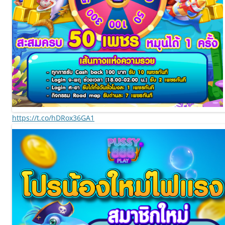
https://t.co/hDRox36GA1