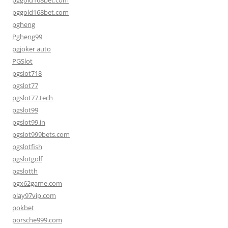
pggold168bet.com
pgheng
Pgheng99
pgjoker auto
PGSlot
pgslot718
pgslot77
pgslot77.tech
pgslot99
pgslot99.in
pgslot999bets.com
pgslotfish
pgslotgolf
pgslotth
pgx62game.com
play97vip.com
pokbet
porsche999.com