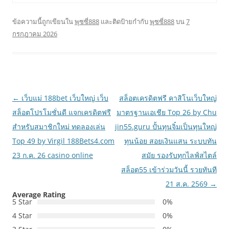
ข้อความนี้ถูกเขียนใน
พุซซี่888
และติดป้ายกำกับ
พุซซี่888
บน
7
กรกฎาคม 2026
เมนู
←
เว็บแม่ 188bet เว็บใหญ่ เว็บ
สล็อตเครดิตฟรี คาสิโนเว็บใหญ่
นำทาง
สล็อตโปรโมชั่นดี แจกเครดิตฟรี
มาตรฐานเอเชีย Top 26 by Chu
เรื่อง
สำหรับสมาชิกใหม่ ทดลองเล่น
jin55.guru ปั้นทุนจิ๋มเป็นทุนใหญ่
Top 49 by Virgil 188Bets4.com
ทุนน้อย สอยเงินแสน ระบบทัน
23 ก.ค. 26 casino online
สมัย รองรับทุกไลฟ์สไตล์
สล็อต55 เข้าร่วมวันนี้ รวยทันที
21 ส.ค. 2569
→
Average Rating
5 Star
0%
4 Star
0%