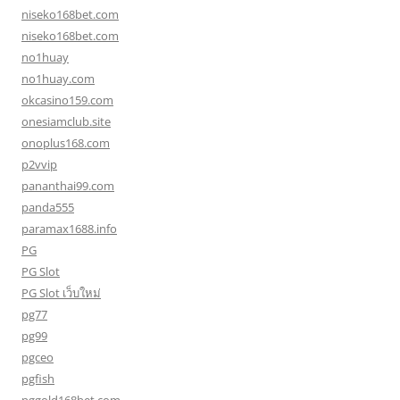
niseko168bet.com
niseko168bet.com
no1huay
no1huay.com
okcasino159.com
onesiamclub.site
onoplus168.com
p2vvip
pananthai99.com
panda555
paramax1688.info
PG
PG Slot
PG Slot เว็บใหม่
pg77
pg99
pgceo
pgfish
pggold168bet.com