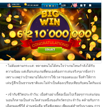
• ไม่ต้องตามกระแส: หลายคนไม่ได้สนใจว่าเกมไหนกำลังได้รับ
ความนิยม แต่เลือกเล่นเกมที่ตนเองต้องการเล่นจริงๆมากยิ่งกว่า
เพราะเหตุว่าเป้าหมายได้แก่การใช้เวลาของตนเอง จึงทำให้การ
เล่นรู้สึกเป็นธรรมชาติและไม่จำเป็นต้องเปรียบเทียบกับคนใดกันแน่
• เข้ากับชีวิตประจำวัน: เมื่อทำอย่างงี้ต่อเนื่องไปเรื่อยๆการเล่นก่อน
นอนก็กลายเป็นส่วนใดส่วนหนึ่งของกิจวัตรประจำวัน คล้ายกับการ
เลือกมองซีรีส์ อ่านหนังสือ หรือฟังเพลง เพียงแต่สำหรับบางคน การ