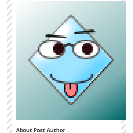
About Post Author