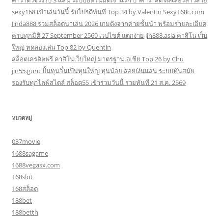
sexy168 เข้าเล่นวันนี้ รับโปรดีทันที Top 34 by Valentin Sexy168c.com
Jinda888 รวมสล็อตน่าเล่น 2026 เกมดังจากค่ายชั้นนำ พร้อมรายละเอียด
ครบทุกมิติ 27 September 2569 เวปไซต์ แตกง่าย jin888.asia คาสิโน เว็บ
ใหญ่ ทดลองเล่น Top 82 by Quentin
สล็อตเครดิตฟรี คาสิโนเว็บใหญ่ มาตรฐานเอเชีย Top 26 by Chu
jin55.guru ปั้นทุนจิ๋มเป็นทุนใหญ่ ทุนน้อย สอยเงินแสน ระบบทันสมัย
รองรับทุกไลฟ์สไตล์ สล็อต55 เข้าร่วมวันนี้ รวยทันที 21 ส.ค. 2569
หมวดหมู่
037movie
1688sagame
1688vegasx.com
168slot
168สล็อต
188bet
188betth