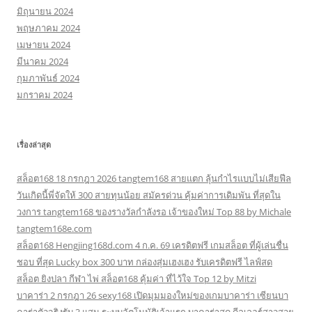
มิถุนายน 2024
พฤษภาคม 2024
เมษายน 2024
มีนาคม 2024
กุมภาพันธ์ 2024
มกราคม 2024
เรื่องล่าสุด
สล็อต168 18 กรกฎา 2026 tangtem168 สายแตก ลุ้นกำไรแบบไม่เสียฟีล
วันเกิดนี้พี่จัดให้ 300 สายทุนน้อย สมัครด่วน คุ้มค่าการเดิมพัน ที่สุดใน
วงการ tangtem168 ของรางวัลกำลังรอ เจ้าของใหม่ Top 88 by Michale
tangtem168e.com
สล็อต168 Hengjing168d.com 4 ก.ค. 69 เครดิตฟรี เกมสล็อต ที่ผู้เล่นชื่น
ชอบ ที่สุด Lucky box 300 บาท กล่องสุ่มเฮงเฮง รับเครดิตฟรี ไลฟ์สด
สล็อต ยิงปลา กีฬา ไพ่ สล็อต168 คุ้มค่า ที่ไว้ใจ Top 12 by Mitzi
บาคาร่า 2 กรกฎา 26 sexy168 เปิดมุมมองใหม่ของเกมบาคาร่า เซียนบา
คาร่าตัวจริงรับ 3 แสน ระบบอัตโนมัติเจ้าแรก บาคาร่าสด ดีลเลอร์สาวสวย