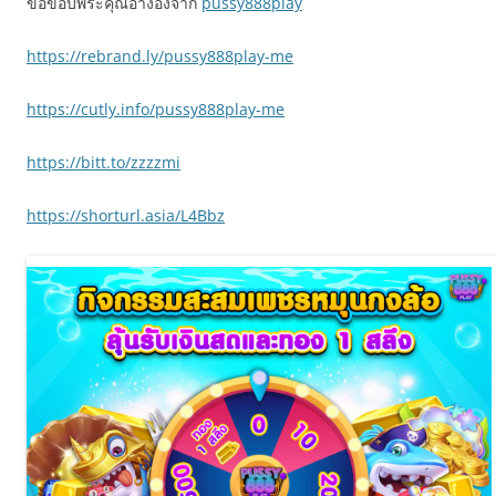
ขอขอบพระคุณอ้างอิงจาก
pussy888play
https://rebrand.ly/pussy888play-me
https://cutly.info/pussy888play-me
https://bitt.to/zzzzmi
https://shorturl.asia/L4Bbz