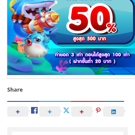
Share