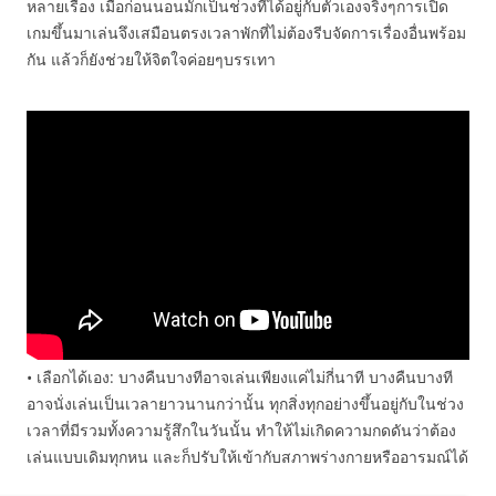
หลายเรื่อง เมื่อก่อนนอนมักเป็นช่วงที่ได้อยู่กับตัวเองจริงๆการเปิด
เกมขึ้นมาเล่นจึงเสมือนตรงเวลาพักที่ไม่ต้องรีบจัดการเรื่องอื่นพร้อม
กัน แล้วก็ยังช่วยให้จิตใจค่อยๆบรรเทา
• เลือกได้เอง: บางคืนบางทีอาจเล่นเพียงแค่ไม่กี่นาที บางคืนบางที
อาจนั่งเล่นเป็นเวลายาวนานกว่านั้น ทุกสิ่งทุกอย่างขึ้นอยู่กับในช่วง
เวลาที่มีรวมทั้งความรู้สึกในวันนั้น ทำให้ไม่เกิดความกดดันว่าต้อง
เล่นแบบเดิมทุกหน และก็ปรับให้เข้ากับสภาพร่างกายหรืออารมณ์ได้