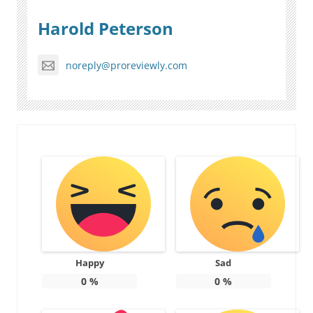
Harold Peterson
noreply@proreviewly.com
Happy
Sad
0
%
0
%