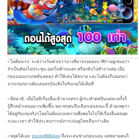
• ไม่ต้องเร่ง: ระหว่างวันพวกเราบางทีอาจรอมองนาฬิกาอยู่เสมอว่า
จำเป็นต้องไปประชุม ออกไปด้านนอก หรือกลับไปทำงานต่อ เมื่อ
ก่อนนอนแรงกดดันลดลง ทำให้เล่นได้สบาย และไม่ต้องรีบออกมา
จากเกมกลางคันเสมอๆบันเทิงใจกับเกมได้เต็มที่
• มีสมาธิ: เมื่อไม่มีเรื่องอื่นเข้ามาแทรก ผู้กระทำดสปินแต่ละครั้งก็
รู้สึกสม่ำเสมอมากเพิ่มขึ้น หลายๆคนจึงเลือกเล่นขณะนี้ ด้วยเหตุว่า
ได้อยู่กับเกมจริงๆโดยไม่ต้องแบ่งความพึงพอใจไปให้เรื่องอื่นตลอด
ระยะเวลา ทำให้ประสบการณ์การเล่นดูไหลลื่นกว่าเดิม
• หยุดได้เอง:
pussy888play
ถึงจะเล่นช่วงก่อนนอน แต่หลายคนก็