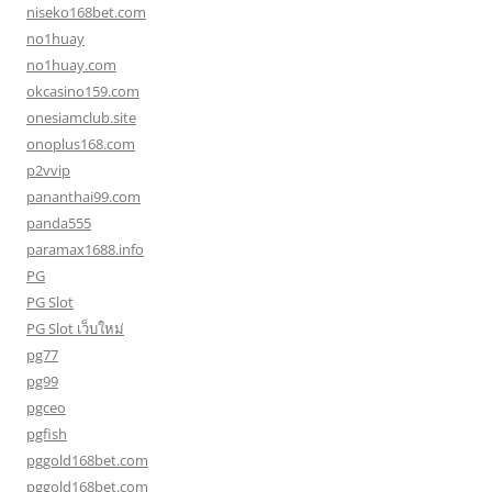
niseko168bet.com
no1huay
no1huay.com
okcasino159.com
onesiamclub.site
onoplus168.com
p2vvip
pananthai99.com
panda555
paramax1688.info
PG
PG Slot
PG Slot เว็บใหม่
pg77
pg99
pgceo
pgfish
pggold168bet.com
pggold168bet.com