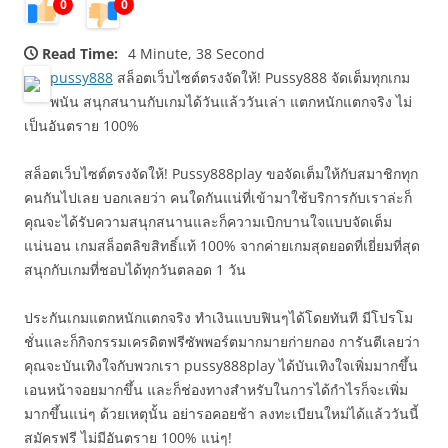
0
0
Read Time:
4 Minute, 38 Second
pussy888
สล็อตเว็บไซต์ตรงจัดให้! Pussy888 จัดเต็มทุกเกม
พนัน สนุกสนานกับเกมได้วันแล้ววันเล่า แตกหนักแตกจริง ไม่
เป็นอันตราย 100%
สล็อตเว็บไซต์ตรงจัดให้! Pussy888play ขอจัดเต็มให้กับสมาชิกทุก
คนกันไปเลย บอกเลยว่า คนใดกันแน่ที่เข้ามาใช้บริการกับเราล่ะก็
คุณจะได้รับความสนุกสนานและก็ความเบิกบานใจแบบจัดเต็ม
แน่นอน เกมสล็อตลิขสิทธิ์แท้ 100% จากค่ายเกมสุดยอดที่เยี่ยมที่สุด
สนุกกับเกมที่ชอบได้ทุกวันตลอด 1 วัน
ประกันเกมแตกหนักแตกจริง ทำเงินแบบฟินๆได้โดยทันที มีโปรโม
ชั่นและก็กิจกรรมเครดิตฟรีซัพพอร์ตมากมายก่ายกอง การันตีเลยว่า
คุณจะบันเทิงใจกับพวกเรา pussy888play ได้บันเทิงใจเพิ่มมากขึ้น
เอนหน้าจอยมากขึ้น และก็ช่องทางสำหรับในการได้กำไรก็จะเพิ่ม
มากขึ้นแน่ๆ ด้วยเหตุนั้น อย่ารอคอยช้า ลงทะเบียนใหม่ได้แล้ววันนี้
สมัครฟรี ไม่มีอันตราย 100% แน่ๆ!