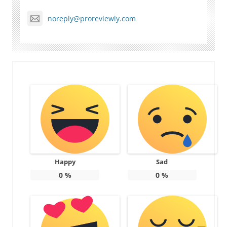
noreply@proreviewly.com
Happy
Sad
0
%
0
%