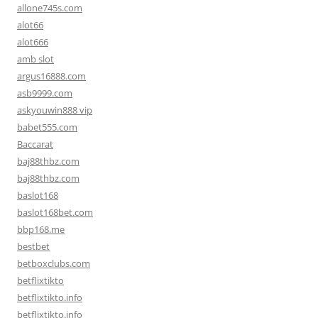
allone745s.com
alot66
alot666
amb slot
argus16888.com
asb9999.com
askyouwin888 vip
babet555.com
Baccarat
baj88thbz.com
baj88thbz.com
baslot168
baslot168bet.com
bbp168.me
bestbet
betboxclubs.com
betflixtikto
betflixtikto.info
betflixtikto.info