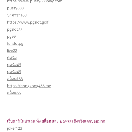
https://www.pussy888play.com
pussy888
บาคาร่า168
https://www.pgslot.golf
pgslot77
pg99
fullslotpg
live22
ดูหนัง
ดูหนังฟรี
ดูหนังฟรี
สล็อต168
https://hongkong456.me
สล็อต66
เว็บคาสิโนน่าเล่น ทั้ง
สล็อต
และ
บาคาร่า
ตึงจริงแตกบ่อยมาก
joker123