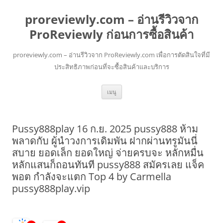
proreviewly.com – อ่านรีวิวจาก
ProReviewly ก่อนการซื้อสินค้า
proreviewly.com – อ่านรีวิวจาก ProReviewly.com เพื่อการตัดสินใจที่มี
ประสิทธิภาพก่อนที่จะซื้อสินค้าและบริการ
ข้าม
เมนู
ไป
ยัง
เนื้อหา
Pussy888play 16 ก.ย. 2025 pussy888 ห้าม
พลาดกับ ผู้นำวงการเดิมพัน ฝากผ่านทรูมันนี่
สบาย ยอดเล็ก ยอดใหญ่ จ่ายครบจะ หลักหมื่น
หลักแสนก็ถอนทันที pussy888 สมัครเลย แจ็ค
พอต กำลังจะแตก Top 4 by Carmella
pussy888play.vip