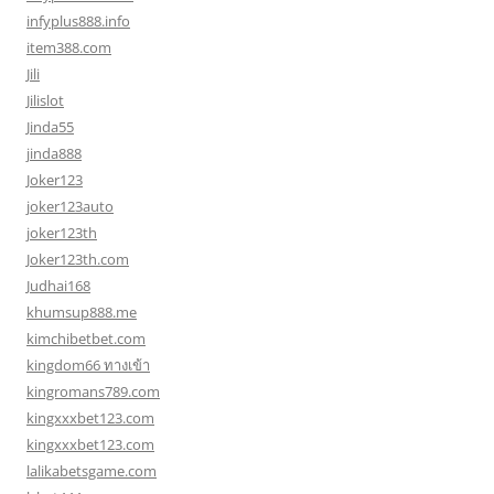
infyplus888.info
item388.com
Jili
Jilislot
Jinda55
jinda888
Joker123
joker123auto
joker123th
Joker123th.com
Judhai168
khumsup888.me
kimchibetbet.com
kingdom66 ทางเข้า
kingromans789.com
kingxxxbet123.com
kingxxxbet123.com
lalikabetsgame.com