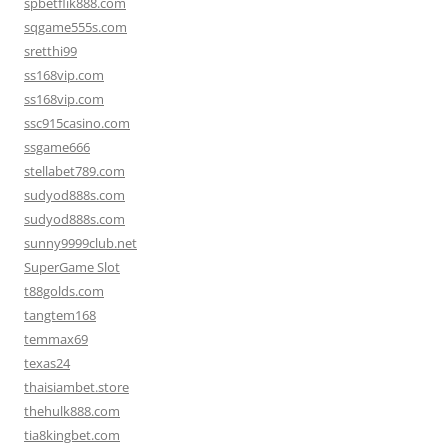
spbetflik888.com
sqgame555s.com
sretthi99
ss168vip.com
ss168vip.com
ssc915casino.com
ssgame666
stellabet789.com
sudyod888s.com
sudyod888s.com
sunny9999club.net
SuperGame Slot
t88golds.com
tangtem168
temmax69
texas24
thaisiambet.store
thehulk888.com
tia8kingbet.com