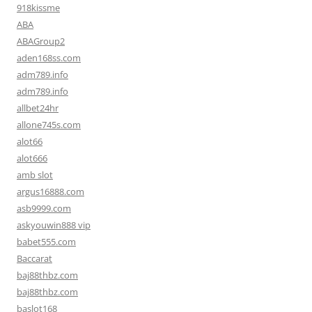
918kissme
ABA
ABAGroup2
aden168ss.com
adm789.info
adm789.info
allbet24hr
allone745s.com
alot66
alot666
amb slot
argus16888.com
asb9999.com
askyouwin888 vip
babet555.com
Baccarat
baj88thbz.com
baj88thbz.com
baslot168