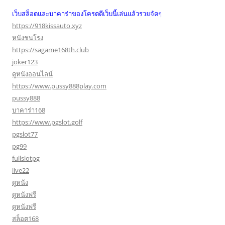
เว็บสล็อตและบาคาร่าของโครตดีเว็บนี้เล่นแล้วรวยจัดๆ
https://918kissauto.xyz
หนังชนโรง
https://sagame168th.club
joker123
ดูหนังออนไลน์
https://www.pussy888play.com
pussy888
บาคาร่า168
https://www.pgslot.golf
pgslot77
pg99
fullslotpg
live22
ดูหนัง
ดูหนังฟรี
ดูหนังฟรี
สล็อต168