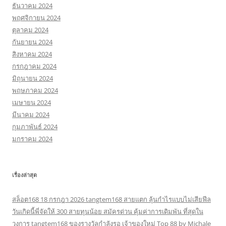
ธันวาคม 2024
พฤศจิกายน 2024
ตุลาคม 2024
กันยายน 2024
สิงหาคม 2024
กรกฎาคม 2024
มิถุนายน 2024
พฤษภาคม 2024
เมษายน 2024
มีนาคม 2024
กุมภาพันธ์ 2024
มกราคม 2024
เรื่องล่าสุด
สล็อต168 18 กรกฎา 2026 tangtem168 สายแตก ลุ้นกำไรแบบไม่เสียฟีล
วันเกิดนี้พี่จัดให้ 300 สายทุนน้อย สมัครด่วน คุ้มค่าการเดิมพัน ที่สุดใน
วงการ tangtem168 ของรางวัลกำลังรอ เจ้าของใหม่ Top 88 by Michale