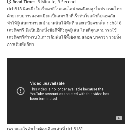
Read Time:
3 Minute, 9 Second
rich818 คือหนึ่งในเว็บคาสิโนออนไลน์ยอดนิยมสูงในประเทศไทย
ด้วยระบบการลงทะเบียนเป็นสมาชิกที่เร็วทันใจแล้วก็ปลอดภัย
ทำให้ผู้เล่นสามารถเข้ามาพนันได้ทันที นอกเหนือจากนั้น rich818
เครดิตฟรี ยังเป็นอีกหนึ่งข้อดีที่ดึงดูดผู้เล่น โดยที่คุณสามารถใช้
เครดิตฟรีสำหรับในการเดิมพันได้ทั้งยังเกมสล็อต บาคาร่า รวมทั้ง
การเดิมพันกีฬา
เพราะอะไรจำเป็นต้องเลือกเล่นที่ rich818?