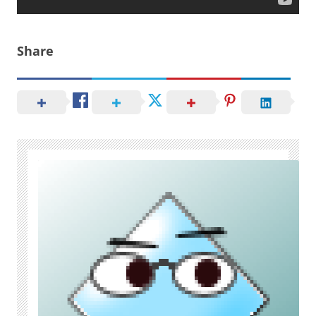
Share