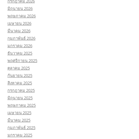
กรกฎาคม 2026
มิถุนายน 2026
พฤษภาคม 2026
เมษายน 2026
มีนาคม 2026
กุมภาพันธ์ 2026
มกราคม 2026
ธันวาคม 2025
พฤศจิกายน 2025
ตุลาคม 2025
กันยายน 2025
สิงหาคม 2025
กรกฎาคม 2025
มิถุนายน 2025
พฤษภาคม 2025
เมษายน 2025
มีนาคม 2025
กุมภาพันธ์ 2025
มกราคม 2025