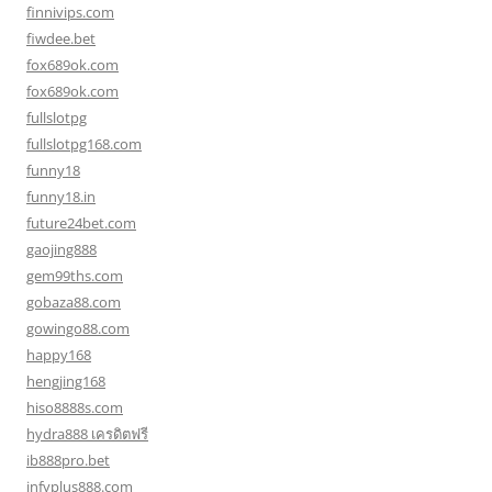
finnivips.com
fiwdee.bet
fox689ok.com
fox689ok.com
fullslotpg
fullslotpg168.com
funny18
funny18.in
future24bet.com
gaojing888
gem99ths.com
gobaza88.com
gowingo88.com
happy168
hengjing168
hiso8888s.com
hydra888 เครดิตฟรี
ib888pro.bet
infyplus888.com