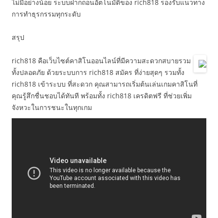
ไม่มีอย่างน้อย ระบบฝากถอนอัตโนมัติของ rich818 รองรับแนวทาง
การทำธุรกรรมทุกระดับ
สรุป
rich818 คือเว็บไซต์คาสิโนออนไลน์ที่มีความสะดวกสบายรวม
ทั้งปลอดภัย ด้วยระบบการ rich818 สมัคร ที่ง่ายสุดๆ รวมทั้ง
rich818 เข้าระบบ ที่สะดวก คุณสามารถเริ่มต้นเล่นเกมคาสิโนที่
คุณรู้สึกชื่นชอบได้ทันที พร้อมทั้ง rich818 เครดิตฟรี ที่ช่วยเพิ่ม
จังหวะในการชนะในทุกเกม