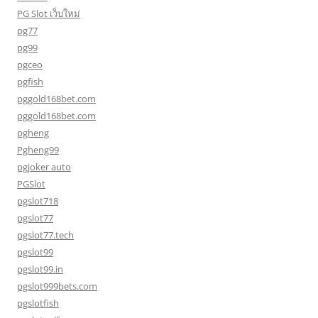
PG Slot เว็บใหม่
pg77
pg99
pgceo
pgfish
pggold168bet.com
pggold168bet.com
pgheng
Pgheng99
pgjoker auto
PGSlot
pgslot718
pgslot77
pgslot77.tech
pgslot99
pgslot99.in
pgslot999bets.com
pgslotfish