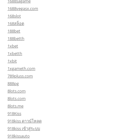
1688sagame
1688vegasx.com
168slot
168สล็อต
188bet
188betth
1xbet
1xbetth
1xbit
1xgameth.com
789pluss.com
888pg
8lots.com
8lots.com
8lots.me
918Kiss
918kiss ดาวน์โหลด
918kiss เข้าสู่ระบบ
918kissauto