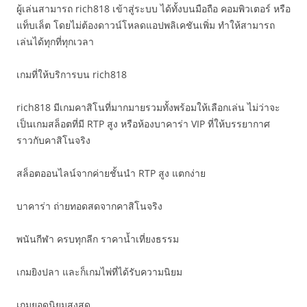
ผู้เล่นสามารถ rich818 เข้าสู่ระบบ ได้ทั้งบนมือถือ คอมพิวเตอร์ หรือ
แท็บเล็ต โดยไม่ต้องดาวน์โหลดแอปพลิเคชันเพิ่ม ทำให้สามารถ
เล่นได้ทุกที่ทุกเวลา
เกมที่ให้บริการบน rich818
rich818 มีเกมคาสิโนที่มากมายรวมทั้งพร้อมให้เลือกเล่น ไม่ว่าจะ
เป็นเกมสล็อตที่มี RTP สูง หรือห้องบาคาร่า VIP ที่ให้บรรยากาศ
ราวกับคาสิโนจริง
สล็อตออนไลน์จากค่ายชั้นนำ RTP สูง แตกง่าย
บาคาร่า ถ่ายทอดสดจากคาสิโนจริง
พนันกีฬา ครบทุกลีก ราคาน้ำเที่ยงธรรม
เกมยิงปลา และก็เกมไพ่ที่ได้รับความนิยม
เกมยอดนิยมสูงสุด