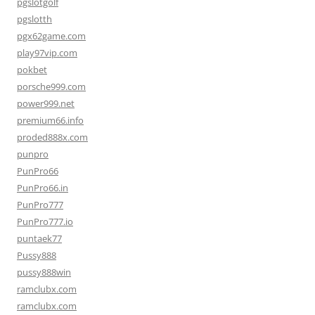
pgslotgolf
pgslotth
pgx62game.com
play97vip.com
pokbet
porsche999.com
power999.net
premium66.info
proded888x.com
punpro
PunPro66
PunPro66.in
PunPro777
PunPro777.io
puntaek77
Pussy888
pussy888win
ramclubx.com
ramclubx.com