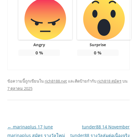
Angry
Surprise
0
%
0
%
ข้อความนี้ถูกเขียนใน
rich8188.net
และติดป้ายกำกับ
rich818 สมัคร
บน
7 ตุลาคม 2025
เมนู
←
marinaplus 17 June
tunder88 14 November
นำทาง
marinaplus สมัคร รางวัลใหญ่
tunder88 รางวัลสุ่มต่อเนื่องจริง