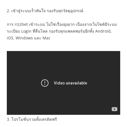
2. เข้าสู่ระบบเร็วทันใจ รองรับทุกวัสดุอุปกรณ์
การ rizzbet เข้าระบบ ไม่ใช่เรื่องยุ่งยาก เนื่องจากเว็บไซต์มีระบบ
ระเบียบ Login ที่ลื่นไหล รองรับทุกแพลตฟอร์มอีกทั้ง Android,
iOS, Windows และ Mac
3. โปรโมชั่นรวมทั้งเครดิตฟรี