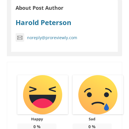
About Post Author
Harold Peterson
noreply@proreviewly.com
Happy
Sad
0
%
0
%