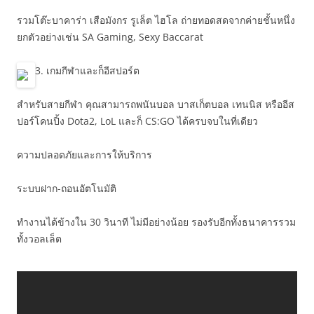
รวมโต๊ะบาคาร่า เสือมังกร รูเล็ต ไฮโล ถ่ายทอดสดจากค่ายชั้นหนึ่ง
ยกตัวอย่างเช่น SA Gaming, Sexy Baccarat
3. เกมกีฬาและก็อีสปอร์ต
สำหรับสายกีฬา คุณสามารถพนันบอล บาสเก็ตบอล เทนนิส หรืออีส
ปอร์โคนปิ้ง Dota2, LoL และก็ CS:GO ได้ครบจบในที่เดียว
ความปลอดภัยและการให้บริการ
ระบบฝาก-ถอนอัตโนมัติ
ทำงานได้ข้างใน 30 วินาที ไม่มีอย่างน้อย รองรับอีกทั้งธนาคารรวม
ทั้งวอลเล็ต