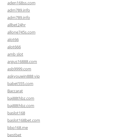
aden168ss.com
adm789.info
adm789.info
allbet24hr
allone745s.com
alot66
alot666
amb slot
argus16888.com
asb9999.com
askyouwin888 vip
babet555.com
Baccarat
baj88thbz.com
baj88thbz.com
baslot168
baslot168bet.com
bbp168.me
bestbet