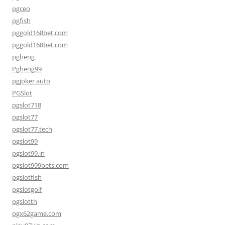
pgceo
pgfish
pggold168bet.com
pggold168bet.com
pgheng
Pgheng99
pgjoker auto
PGSlot
pgslot718
pgslot77
pgslot77.tech
pgslot99
pgslot99.in
pgslot999bets.com
pgslotfish
pgslotgolf
pgslotth
pgx62game.com