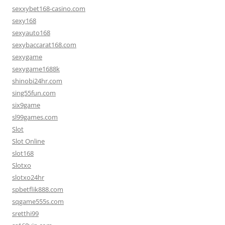
sexxybet168-casino.com
sexy168
sexyauto168
sexybaccarat168.com
sexygame
sexygame1688k
shinobi24hr.com
sing55fun.com
six9game
sl99games.com
Slot
Slot Online
slot168
Slotxo
slotxo24hr
spbetflik888.com
sqgame555s.com
sretthi99