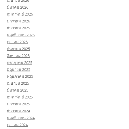
เมษายน 2026
มีนาคม 2026
กุมภาพันธ์ 2026
มกราคม 2026
ธันวาคม 2025
พฤศจิกายน 2025
ตุลาคม 2025
กันยายน 2025
สิงหาคม 2025
กรกฎาคม 2025
มิถุนายน 2025
พฤษภาคม 2025
เมษายน 2025
มีนาคม 2025
กุมภาพันธ์ 2025
มกราคม 2025
ธันวาคม 2024
พฤศจิกายน 2024
ตุลาคม 2024