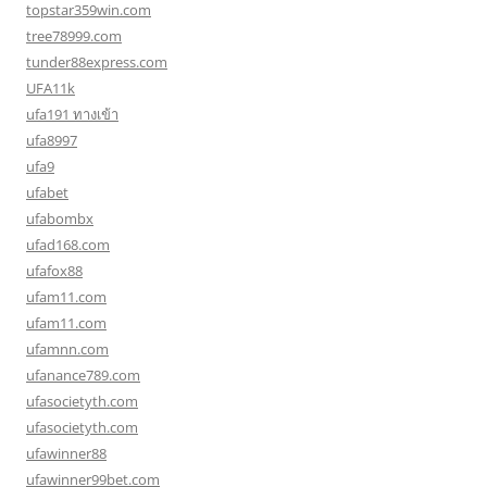
topstar359win.com
tree78999.com
tunder88express.com
UFA11k
ufa191 ทางเข้า
ufa8997
ufa9
ufabet
ufabombx
ufad168.com
ufafox88
ufam11.com
ufam11.com
ufamnn.com
ufanance789.com
ufasocietyth.com
ufasocietyth.com
ufawinner88
ufawinner99bet.com