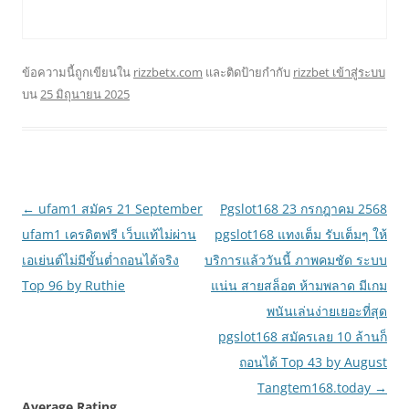
ข้อความนี้ถูกเขียนใน
rizzbetx.com
และติดป้ายกำกับ
rizzbet เข้าสู่ระบบ
บน
25 มิถุนายน 2025
เมนู
←
ufam1 สมัคร 21 September
Pgslot168 23 กรกฎาคม 2568
นำทาง
ufam1 เครดิตฟรี เว็บแท้ไม่ผ่าน
pgslot168 แทงเต็ม รับเต็มๆ ให้
เรื่อง
เอเย่นต์ไม่มีขั้นต่ำถอนได้จริง
บริการแล้ววันนี้ ภาพคมชัด ระบบ
Top 96 by Ruthie
แน่น สายสล็อต ห้ามพลาด มีเกม
พนันเล่นง่ายเยอะที่สุด
pgslot168 สมัครเลย 10 ล้านก็
ถอนได้ Top 43 by August
Tangtem168.today
→
Average Rating