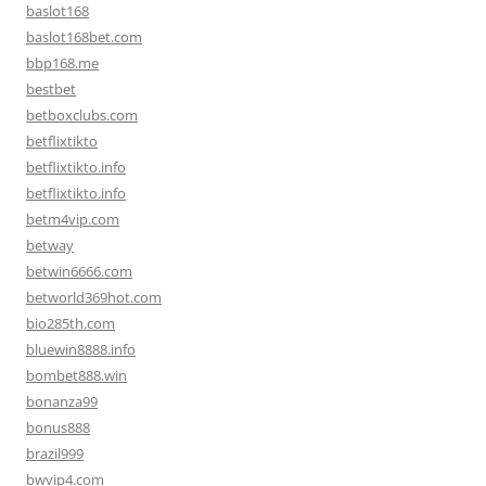
baslot168
baslot168bet.com
bbp168.me
bestbet
betboxclubs.com
betflixtikto
betflixtikto.info
betflixtikto.info
betm4vip.com
betway
betwin6666.com
betworld369hot.com
bio285th.com
bluewin8888.info
bombet888.win
bonanza99
bonus888
brazil999
bwvip4.com