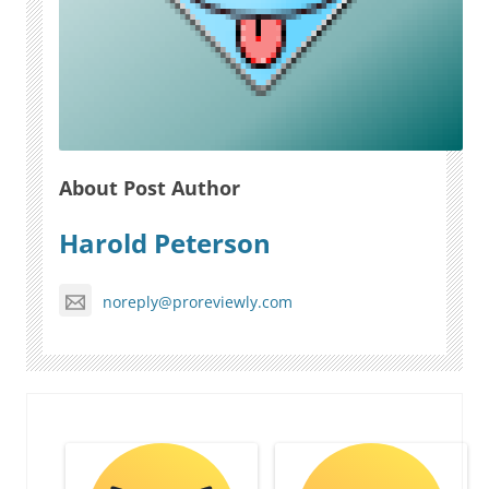
About Post Author
Harold Peterson
noreply@proreviewly.com