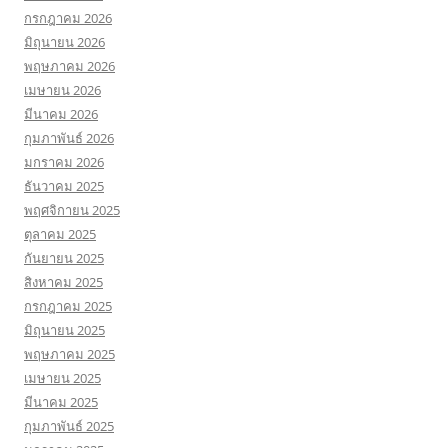
กรกฎาคม 2026
มิถุนายน 2026
พฤษภาคม 2026
เมษายน 2026
มีนาคม 2026
กุมภาพันธ์ 2026
มกราคม 2026
ธันวาคม 2025
พฤศจิกายน 2025
ตุลาคม 2025
กันยายน 2025
สิงหาคม 2025
กรกฎาคม 2025
มิถุนายน 2025
พฤษภาคม 2025
เมษายน 2025
มีนาคม 2025
กุมภาพันธ์ 2025