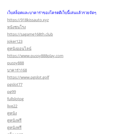
เว็บสล็อตและบาคาร่าของโครตดีเว็บนี้เล่นแล้วรวยจัดๆ
https://918kissauto.xyz
หนังชนโรง
https://sagame168th.club
joker123
ดูหนังออนไลน์
https://www.pussy888play.com
pussy888
บาคาร่า168
https://www.pgslot.golf
pgslot77
pg99
fullslotpg
live22
ดูหนัง
ดูหนังฟรี
ดูหนังฟรี