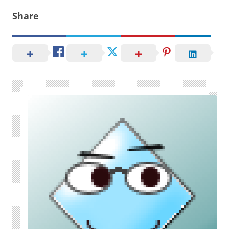
Share