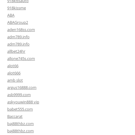
918kissauto
918kissme
ABA
ABAGroup2
aden168ss.com
adm789.info
adm789.info
allbet24hr
allone745s.com
alot66
alot666
amb slot
argus16888.com
asb9999.com
askyouwin888 vip
babet555.com
Baccarat
baj88thbz.com
baj88thbz.com