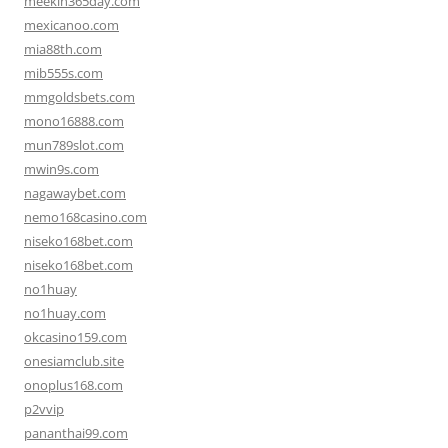
meekin365day.com
mexicanoo.com
mia88th.com
mib555s.com
mmgoldsbets.com
mono16888.com
mun789slot.com
mwin9s.com
nagawaybet.com
nemo168casino.com
niseko168bet.com
niseko168bet.com
no1huay
no1huay.com
okcasino159.com
onesiamclub.site
onoplus168.com
p2vvip
pananthai99.com