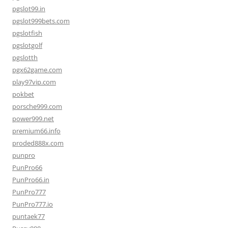
pgslot99.in
pgslot999bets.com
pgslotfish
pgslotgolf
pgslotth
pgx62game.com
play97vip.com
pokbet
porsche999.com
power999.net
premium66.info
proded888x.com
punpro
PunPro66
PunPro66.in
PunPro777
PunPro777.io
puntaek77