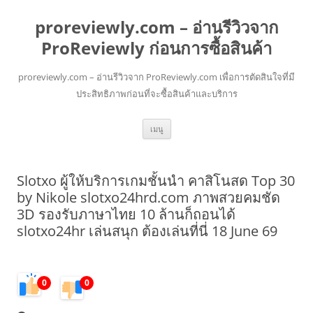
proreviewly.com – อ่านรีวิวจาก
ProReviewly ก่อนการซื้อสินค้า
proreviewly.com – อ่านรีวิวจาก ProReviewly.com เพื่อการตัดสินใจที่มี
ประสิทธิภาพก่อนที่จะซื้อสินค้าและบริการ
ข้าม
เมนู
ไป
ยัง
เนื้อหา
Slotxo ผู้ให้บริการเกมชั้นนำ คาสิโนสด Top 30
by Nikole slotxo24hrd.com ภาพสวยคมชัด
3D รองรับภาษาไทย 10 ล้านก็ถอนได้
slotxo24hr เล่นสนุก ต้องเล่นที่นี่ 18 June 69
0
0