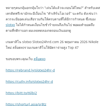
หลายๆคนกลุ้มอกกลุ้มใจว่า “เล่นได้แล้วจะถอนได้ไหม?” สำหรับเคส
เครดิตฟรีเขามักจะมีเงื่อนไข “ทำเทิร์นโอเวอร์” นะครับ ดังเช่นว่า
ควรจะมียอดเล่นเสียรวมกันให้ครบตามที่ได้มีการกำหนด ซึ่งของ
slotxo
ไม่ได้กำหนดเงื่อนไขชั่วร้ายจนถึงเกินไป พอผมทำยอดถึง
ตามที่กติกาบอก ผมเลยทดลองกดถอนเงินออกดู
เกมคาสิโน slotxo Slotxo24hrd.com 26 พฤษภาคม 2026 Nikole
ใหม่ สล็อตxoรวมเกมคาสิโนให้อัตราจ่ายสูง Top 47
ขอขอบพระคุณเว็บ
สล็อตxo
https://rebrand.ly/slotxo24hr-d
https://cutly.info/slotxo24hr-d
https://bitt.to/t6lbi2
https://shorturl.asia/sr8tz