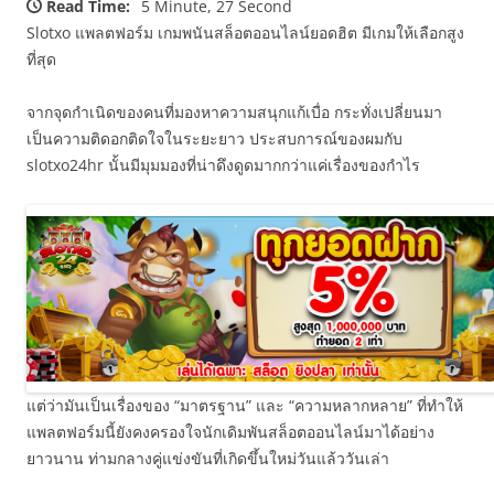
Read Time:
5 Minute, 27 Second
Slotxo แพลตฟอร์ม เกมพนันสล็อตออนไลน์ยอดฮิต มีเกมให้เลือกสูง
ที่สุด
จากจุดกำเนิดของคนที่มองหาความสนุกแก้เบื่อ กระทั่งเปลี่ยนมา
เป็นความติดอกติดใจในระยะยาว ประสบการณ์ของผมกับ
slotxo24hr นั้นมีมุมมองที่น่าดึงดูดมากกว่าแค่เรื่องของกำไร
แต่ว่ามันเป็นเรื่องของ “มาตรฐาน” และ “ความหลากหลาย” ที่ทำให้
แพลตฟอร์มนี้ยังคงครองใจนักเดิมพันสล็อตออนไลน์มาได้อย่าง
ยาวนาน ท่ามกลางคู่แข่งขันที่เกิดขึ้นใหม่วันแล้ววันเล่า