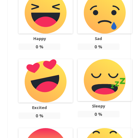
Happy
Sad
0
%
0
%
Sleepy
Excited
0
%
0
%