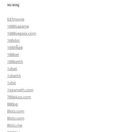
หมวดหมู่
037movie
1688sagame
1688vegasx.com
168slot
168สล็อต
188bet
188betth
1xbet
1xbetth
1xbit
1xgameth.com
789pluss.com
888pg
8lots.com
8lots.com
8lots.me