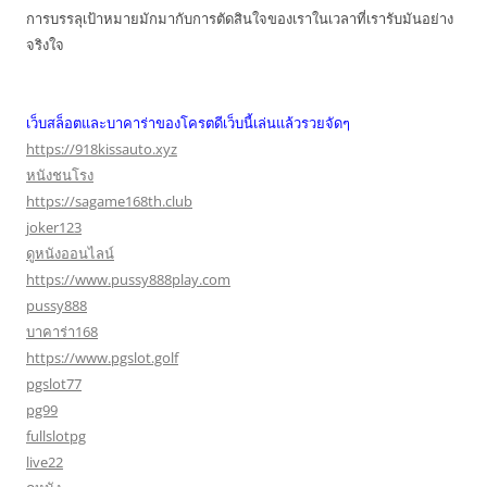
การบรรลุเป้าหมายมักมากับการตัดสินใจของเราในเวลาที่เรารับมันอย่าง
จริงใจ
เว็บสล็อตและบาคาร่าของโครตดีเว็บนี้เล่นแล้วรวยจัดๆ
https://918kissauto.xyz
หนังชนโรง
https://sagame168th.club
joker123
ดูหนังออนไลน์
https://www.pussy888play.com
pussy888
บาคาร่า168
https://www.pgslot.golf
pgslot77
pg99
fullslotpg
live22