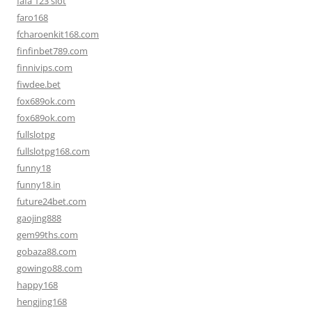
fafa 123 slot
faro168
fcharoenkit168.com
finfinbet789.com
finnivips.com
fiwdee.bet
fox689ok.com
fox689ok.com
fullslotpg
fullslotpg168.com
funny18
funny18.in
future24bet.com
gaojing888
gem99ths.com
gobaza88.com
gowingo88.com
happy168
hengjing168