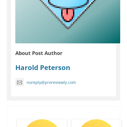
About Post Author
Harold Peterson
noreply@proreviewly.com