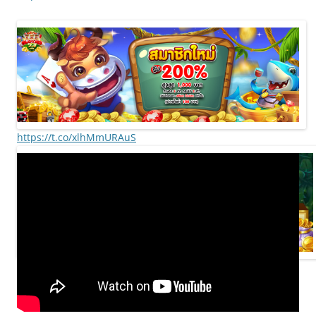
https://t.co/xlhMmURAuS