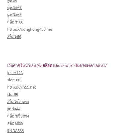
ดูหนัง
ดูหนังฟรี
ดูหนังฟรี
สล็อต168
https://hongkong456.me
สล็อต66
เว็บคาสิโนน่าเล่น ทั้ง
สล็อต
และ
บาคาร่า
ตึงจริงแตกบ่อยมาก
joker123
slot168
https://jin55.net
slot99
สล็อตเว็บตรง
jinda44
สล็อตเว็บตรง
สล็อต888
JINDA888