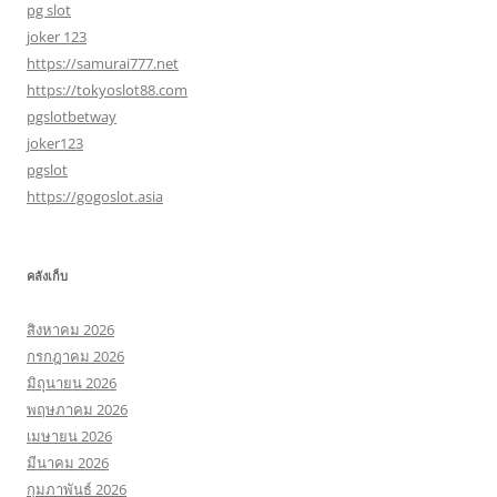
pg slot
joker 123
https://samurai777.net
https://tokyoslot88.com
pgslotbetway
joker123
pgslot
https://gogoslot.asia
คลังเก็บ
สิงหาคม 2026
กรกฎาคม 2026
มิถุนายน 2026
พฤษภาคม 2026
เมษายน 2026
มีนาคม 2026
กุมภาพันธ์ 2026