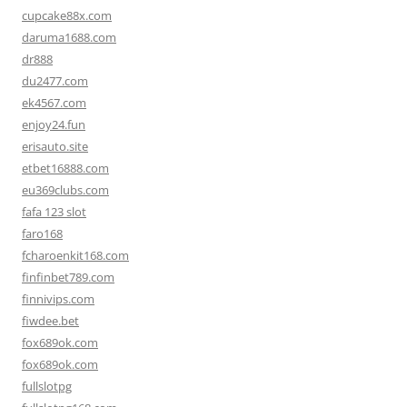
cupcake88x.com
daruma1688.com
dr888
du2477.com
ek4567.com
enjoy24.fun
erisauto.site
etbet16888.com
eu369clubs.com
fafa 123 slot
faro168
fcharoenkit168.com
finfinbet789.com
finnivips.com
fiwdee.bet
fox689ok.com
fox689ok.com
fullslotpg