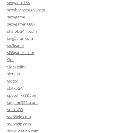
sexyauto168
sexybaccarat168.com
sexygame
sexygame1688k
shinobi24hr.com
sing55fun.com
six9game
sl99games.com
Slot
Slot Online
slot168
Slotxo
slotxo24hr
spbetflik888.com
sqgame555s.com
sretthi99
ss168vip.com
ss168vip.com
ssc915casino.com