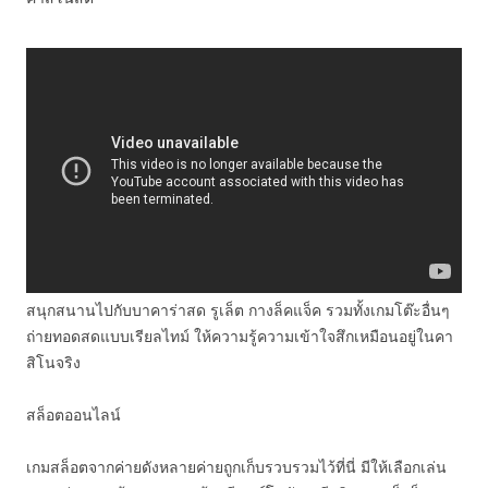
สนุกสนานไปกับบาคาร่าสด รูเล็ต กางล็คแจ็ค รวมทั้งเกมโต๊ะอื่นๆ
ถ่ายทอดสดแบบเรียลไทม์ ให้ความรู้ความเข้าใจสึกเหมือนอยู่ในคา
สิโนจริง
สล็อตออนไลน์
เกมสล็อตจากค่ายดังหลายค่ายถูกเก็บรวบรวมไว้ที่นี่ มีให้เลือกเล่น