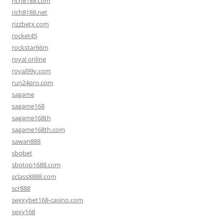
rich8188.com
rich8188.net
rizzbetx.com
rocket45
rockstar66m
royal online
royal99y.com
run24pro.com
sagame
sagame168
sagame168th
sagame168th.com
sawan888
sbobet
sbotop1688.com
sclass8888.com
scr888
sexxybet168-casino.com
sexy168