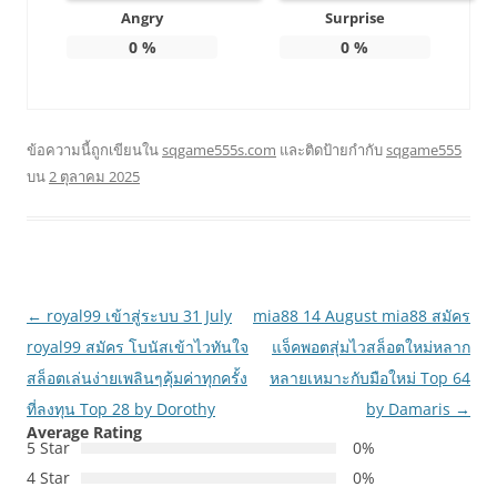
Angry
Surprise
0
%
0
%
ข้อความนี้ถูกเขียนใน
sqgame555s.com
และติดป้ายกำกับ
sqgame555
บน
2 ตุลาคม 2025
เมนู
←
royal99 เข้าสู่ระบบ 31 July
mia88 14 August mia88 สมัคร
นำทาง
royal99 สมัคร โบนัสเข้าไวทันใจ
แจ็คพอตสุ่มไวสล็อตใหม่หลาก
เรื่อง
สล็อตเล่นง่ายเพลินๆคุ้มค่าทุกครั้ง
หลายเหมาะกับมือใหม่ Top 64
ที่ลงทุน Top 28 by Dorothy
by Damaris
→
Average Rating
5 Star
0%
4 Star
0%