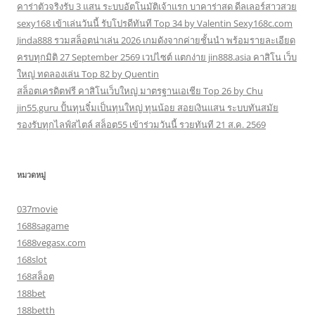
คาร่าตัวจริงรับ 3 แสน ระบบอัตโนมัติเจ้าแรก บาคาร่าสด ดีลเลอร์สาวสวย
sexy168 เข้าเล่นวันนี้ รับโปรดีทันที Top 34 by Valentin Sexy168c.com
Jinda888 รวมสล็อตน่าเล่น 2026 เกมดังจากค่ายชั้นนำ พร้อมรายละเอียด
ครบทุกมิติ 27 September 2569 เวปไซต์ แตกง่าย jin888.asia คาสิโน เว็บ
ใหญ่ ทดลองเล่น Top 82 by Quentin
สล็อตเครดิตฟรี คาสิโนเว็บใหญ่ มาตรฐานเอเชีย Top 26 by Chu
jin55.guru ปั้นทุนจิ๋มเป็นทุนใหญ่ ทุนน้อย สอยเงินแสน ระบบทันสมัย
รองรับทุกไลฟ์สไตล์ สล็อต55 เข้าร่วมวันนี้ รวยทันที 21 ส.ค. 2569
หมวดหมู่
037movie
1688sagame
1688vegasx.com
168slot
168สล็อต
188bet
188betth