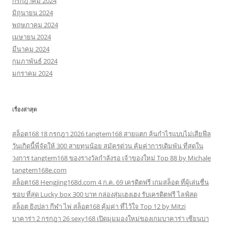
กรกฎาคม 2024
มิถุนายน 2024
พฤษภาคม 2024
เมษายน 2024
มีนาคม 2024
กุมภาพันธ์ 2024
มกราคม 2024
เรื่องล่าสุด
สล็อต168 18 กรกฎา 2026 tangtem168 สายแตก ลุ้นกำไรแบบไม่เสียฟีล
วันเกิดนี้พี่จัดให้ 300 สายทุนน้อย สมัครด่วน คุ้มค่าการเดิมพัน ที่สุดใน
วงการ tangtem168 ของรางวัลกำลังรอ เจ้าของใหม่ Top 88 by Michale
tangtem168e.com
สล็อต168 Hengjing168d.com 4 ก.ค. 69 เครดิตฟรี เกมสล็อต ที่ผู้เล่นชื่น
ชอบ ที่สุด Lucky box 300 บาท กล่องสุ่มเฮงเฮง รับเครดิตฟรี ไลฟ์สด
สล็อต ยิงปลา กีฬา ไพ่ สล็อต168 คุ้มค่า ที่ไว้ใจ Top 12 by Mitzi
บาคาร่า 2 กรกฎา 26 sexy168 เปิดมุมมองใหม่ของเกมบาคาร่า เซียนบา