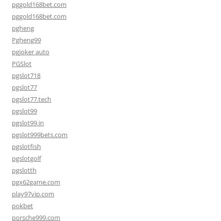
pggold168bet.com
pggold168bet.com
pgheng
Pgheng99
pgjoker auto
PGSlot
pgslot718
pgslot77
pgslot77.tech
pgslot99
pgslot99.in
pgslot999bets.com
pgslotfish
pgslotgolf
pgslotth
pgx62game.com
play97vip.com
pokbet
porsche999.com