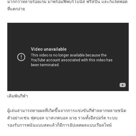
มากกว่าหลายร้อยเกม มาพร้อมฟีพบร์โบนัส ฟรีสปิน และก็แจ็คพอต
ที่แตกง่าย
เดิมพันกีฬา
ผู้เล่นสามารถทายผลที่เกิดขึ้นจากการแข่งขันกีฬาหลากหลายชนิด
ตัวอย่างเช่น ฟุตบอล บาสเกตบอล มวย รวมทั้งอีสปอร์ต ระบบ
รองรับการพนันแบบสดแล้วก็มีการอัปเดตผลแบบเรียลไทม์