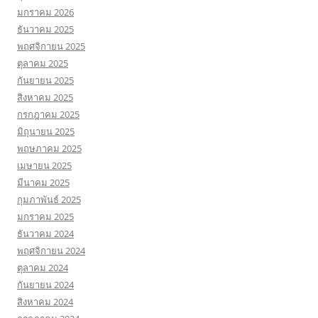
มกราคม 2026
ธันวาคม 2025
พฤศจิกายน 2025
ตุลาคม 2025
กันยายน 2025
สิงหาคม 2025
กรกฎาคม 2025
มิถุนายน 2025
พฤษภาคม 2025
เมษายน 2025
มีนาคม 2025
กุมภาพันธ์ 2025
มกราคม 2025
ธันวาคม 2024
พฤศจิกายน 2024
ตุลาคม 2024
กันยายน 2024
สิงหาคม 2024