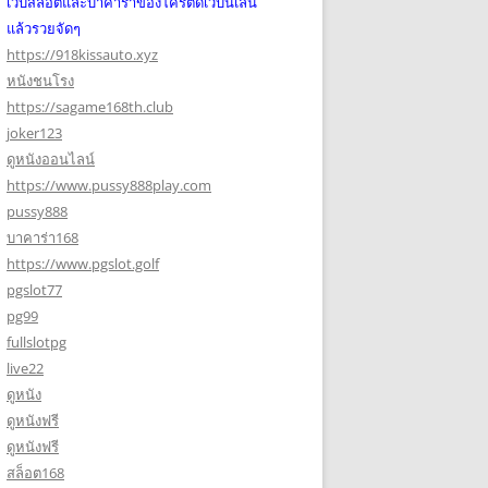
เว็บสล็อตและบาคาร่าของโครตดีเว็บนี้เล่น
แล้วรวยจัดๆ
https://918kissauto.xyz
หนังชนโรง
https://sagame168th.club
joker123
ดูหนังออนไลน์
https://www.pussy888play.com
pussy888
บาคาร่า168
https://www.pgslot.golf
pgslot77
pg99
fullslotpg
live22
ดูหนัง
ดูหนังฟรี
ดูหนังฟรี
สล็อต168