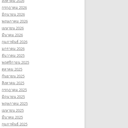
สิงหาคม 2026
กรกฎาคม 2026
มิถุนายน 2026
พฤษภาคม 2026
เมษายน 2026
มีนาคม 2026
กุมภาพันธ์ 2026
มกราคม 2026
ธันวาคม 2025
พฤศจิกายน 2025
ตุลาคม 2025
กันยายน 2025
สิงหาคม 2025
กรกฎาคม 2025
มิถุนายน 2025
พฤษภาคม 2025
เมษายน 2025
มีนาคม 2025
กุมภาพันธ์ 2025