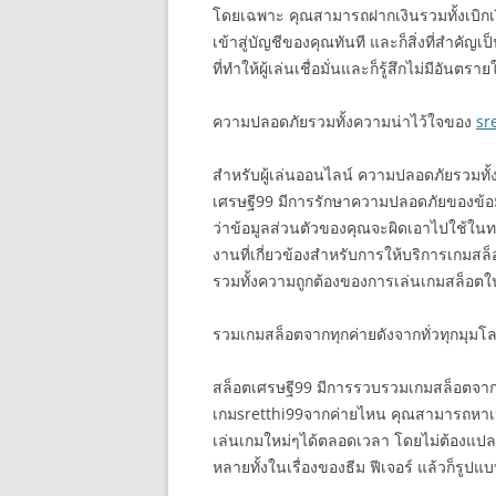
โดยเฉพาะ คุณสามารถฝากเงินรวมทั้งเบิกเงิ
เข้าสู่บัญชีของคุณทันที และก็สิ่งที่สำคัญ
ที่ทำให้ผู้เล่นเชื่อมั่นและก็รู้สึกไม่มีอัน
ความปลอดภัยรวมทั้งความน่าไว้ใจของ
sr
สำหรับผู้เล่นออนไลน์ ความปลอดภัยรวมทั้ง
เศรษฐี99 มีการรักษาความปลอดภัยของข้อมูลผ
ว่าข้อมูลส่วนตัวของคุณจะผิดเอาไปใช้ในทา
งานที่เกี่ยวข้องสำหรับการให้บริการเกมส
รวมทั้งความถูกต้องของการเล่นเกมสล็อตในเ
รวมเกมสล็อตจากทุกค่ายดังจากทั่วทุกมุมโลกท
สล็อตเศรษฐี99 มีการรวบรวมเกมสล็อตจากท
เกมsretthi99จากค่ายไหน คุณสามารถหาเห
เล่นเกมใหม่ๆได้ตลอดเวลา โดยไม่ต้องแปลง
หลายทั้งในเรื่องของธีม ฟีเจอร์ แล้วก็รูป