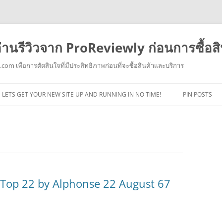
านรีวิวจาก ProReviewly ก่อนการซื้อสิ
com เพื่อการตัดสินใจที่มีประสิทธิภาพก่อนที่จะซื้อสินค้าและบริการ
ข้าม
ไป
LETS GET YOUR NEW SITE UP AND RUNNING IN NO TIME!
PIN POSTS
ยัง
เนื้อหา
} Top 22 by Alphonse 22 August 67