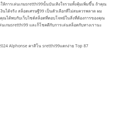
ให้การเล่นเกมsretthi99นั้นบันเทิงใจรวมทั้งคุ้มเพิ่มขึ้น ถ้าคุณ
งินได้จริง สล็อตเศรษฐี99 เป็นตัวเลือกที่ไม่สมควรพลาด ผม
ุณได้พบกับเว็บไซต์สล็อตที่ตอบโจทย์ในสิ่งที่ต้องการของคุณ
เล่นเกมsretthi99 และก็โชคดีกับการเล่นสล็อตกับทางเรานะ
 2024 Alphonse คาสิโน sretthi99แตกง่าย Top 87