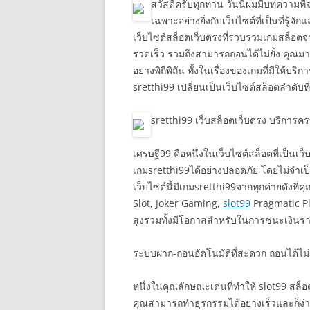
สวัสดีครับทุกท่าน วันนี้ผมมีบทความ
เฉพาะอย่างยิ่งกับเว็บไซต์ที่เป็นที่รู้
เว็บไซต์สล็อตเว็บตรงที่รวบรวมเกมสล็อตจ
รวดเร็ว รวมถึงสามารถถอนได้ไม่ยั้ง คุณม
อย่างพิถีพิถัน ทั้งในเรื่องของเกมที่มีให้บร
sretthi99 เปลี่ยนเป็นเว็บไซต์สล็อตลำดับท
sretthi99 เว็บสล็อตเว็บตรง บริการครบ
เศรษฐี99 คือหนึ่งในเว็บไซต์สล็อตที่เป็นเ
เกมsretthi99ได้อย่างปลอดภัย โดยไม่จำเป็
เว็บไซต์นี้มีเกมsretthi99จากทุกค่ายดังท
Slot, Joker Gaming,
slot99
Pragmatic Pl
สูงรวมทั้งมีโอกาสสำหรับในการชนะเงินร
ระบบฝาก-ถอนอัตโนมัติที่สะดวก ถอนได้ไม่ย
หนึ่งในคุณลักษณะเด่นที่ทำให้ slot99 สล็
คุณสามารถทำธุรกรรมได้อย่างเร็วและก็ง่