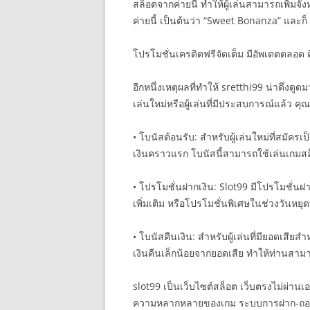
สล็อตจากค่ายนี้ ทำให้ผู้เล่นสามารถเพิ่ม
ค่ายนี้ เป็นต้นว่า “Sweet Bonanza” และก็
โปรโมชั่นเครดิตฟรีจัดเต็ม มีอัพเดตตลอด คื
อีกหนึ่งเหตุผลที่ทำให้ sretthi99 น่าดึงดูดมา
เล่นใหม่หรือผู้เล่นที่มีประสบการณ์แล้ว ค
• โบนัสต้อนรับ: สำหรับผู้เล่นใหม่ที่สมัค
เงินคราวแรก โบนัสนี้สามารถใช้เล่นเกมส
• โปรโมชั่นฝากเงิน: Slot99 มีโปรโมชั่นฝ
เพิ่มเติม หรือโปรโมชั่นพิเศษในช่วงวันหยุ
• โบนัสคืนเงิน: สำหรับผู้เล่นที่มียอดเสียส
เงินคืนเล็กน้อยจากยอดเสีย ทำให้ท่านสามา
slot99 เป็นเว็บไซต์สล็อต เว็บตรงไม่ผ่านเอ
ความหลากหลายของเกม ระบบการฝาก-ถอนที