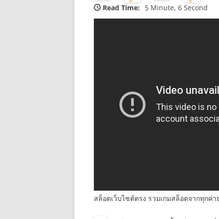
Read Time:
5 Minute, 6 Second
สล็อตเว็บไซต์ตรง รวมเกมสล็อตจากทุกค่ายด