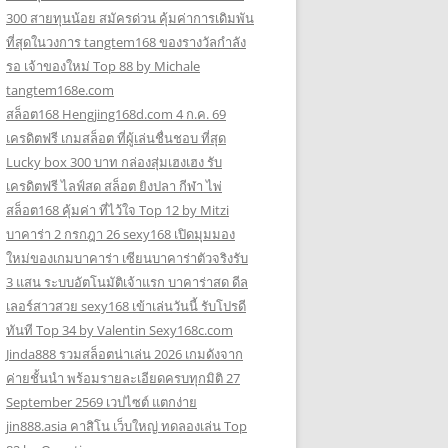
300 สายทุนน้อย สมัครด่วน คุ้มค่าการเดิมพัน
ที่สุดในวงการ tangtem168 ของรางวัลกำลัง
รอ เจ้าของใหม่ Top 88 by Michale
tangtem168e.com
สล็อต168 Hengjing168d.com 4 ก.ค. 69
เครดิตฟรี เกมสล็อต ที่ผู้เล่นชื่นชอบ ที่สุด
Lucky box 300 บาท กล่องสุ่มเฮงเฮง รับ
เครดิตฟรี ไลฟ์สด สล็อต ยิงปลา กีฬา ไพ่
สล็อต168 คุ้มค่า ที่ไว้ใจ Top 12 by Mitzi
บาคาร่า 2 กรกฎา 26 sexy168 เปิดมุมมอง
ใหม่ของเกมบาคาร่า เซียนบาคาร่าตัวจริงรับ
3 แสน ระบบอัตโนมัติเจ้าแรก บาคาร่าสด ดีล
เลอร์สาวสวย sexy168 เข้าเล่นวันนี้ รับโปรดี
ทันที Top 34 by Valentin Sexy168c.com
Jinda888 รวมสล็อตน่าเล่น 2026 เกมดังจาก
ค่ายชั้นนำ พร้อมรายละเอียดครบทุกมิติ 27
September 2569 เวปไซต์ แตกง่าย
jin888.asia คาสิโน เว็บใหญ่ ทดลองเล่น Top