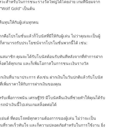
จังหวะสำหรับในการชนะรางวัลใหญ่ได้โดยง่าย เกมที่นิยมจาก
 “Wolf Gold” เป็นต้น
นทุนให้กับผู้เล่นทุกคน
กคือโปรโมชั่นแล้วก็โบนัสที่มีให้กับผู้เล่น ไม่ว่าคุณจะเป็นผู้
ุณก็สามารถรับประโยชน์จากโปรโมชั่นพวกนี้ได้ เช่น:
รเป็นสมาชิก คุณจะได้รับโบนัสต้อนรับทันทีหลังจากที่ทำการฝาก
ล็อตได้ทุกเกม และก็เพิ่มโอกาสในการชนะเงินรางวัล
ากเงินที่นานาประการ ดังเช่น ฝากเงินในวันปกติแล้วรับโบนัส
ดที่เพิ่มราคาให้กับการฝากเงินของคุณ
ำหรับเพื่อการพนัน เศรษฐี99 มีโบนัสคืนเงินที่ช่วยทำให้คุณได้รับ
รถนำเงินนี้ไปเล่นเกมสล็อตต่อได้
เย่นต์ ที่ตอบโจทย์ทุกความต้องการของผู้เล่น ไม่ว่าจะเป็น
่รวดเร็วทันใจ และก็ความปลอดภัยสำหรับในการใช้งาน ยิ่ง