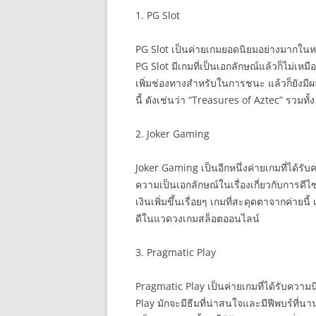
1. PG Slot
PG Slot เป็นค่ายเกมยอดนิยมอย่างมากในหมู่ผ
PG Slot มีเกมที่เป็นเอกลักษณ์แล้วก็ไม่เห
เพิ่มช่องทางสำหรับในการชนะ แล้วก็ยังมีผล
นี้ ดังเช่นว่า “Treasures of Aztec” รวมท
2. Joker Gaming
Joker Gaming เป็นอีกหนึ่งค่ายเกมที่ได้ร
ความเป็นเอกลักษณ์ในเรื่องเกี่ยวกับการดีไ
เงินเพิ่มขึ้นเรื่อยๆ เกมที่สะดุดตาจากค่ายนี
ดีในแวดวงเกมสล็อตออนไลน์
3. Pragmatic Play
Pragmatic Play เป็นค่ายเกมที่ได้รับคว
Play มักจะมีธีมที่น่าสนใจและมีฟีพบร์ที่น