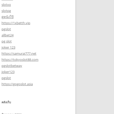
slotxo
slotpg
ดูหนังโป๊
https://1xbetth.vip
pgslot
allbet24
pg slot
joker 123
https://samurai777.net
https://tokyoslot88.com
pgslotbetway
joker123
pgslot
https://gogoslot.asia
คลังเก็บ