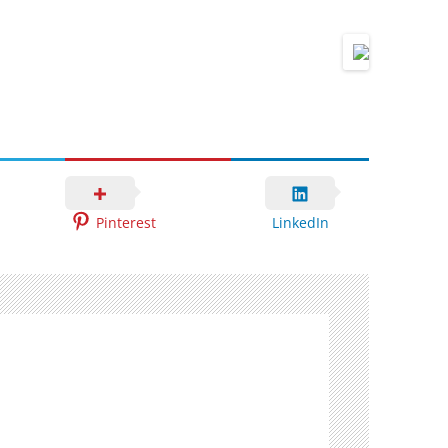
Pinterest
LinkedIn