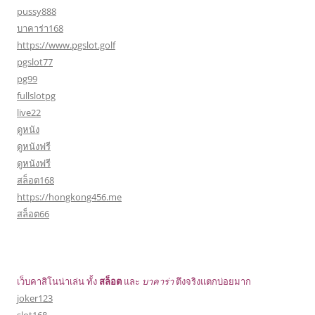
pussy888
บาคาร่า168
https://www.pgslot.golf
pgslot77
pg99
fullslotpg
live22
ดูหนัง
ดูหนังฟรี
ดูหนังฟรี
สล็อต168
https://hongkong456.me
สล็อต66
เว็บคาสิโนน่าเล่น ทั้ง
สล็อต
และ
บาคาร่า
ตึงจริงแตกบ่อยมาก
joker123