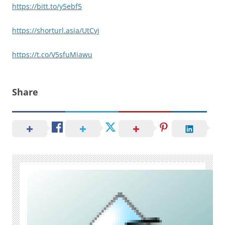
https://bitt.to/y5ebf5
https://shorturl.asia/UtCvj
https://t.co/V5sfuMiawu
Share