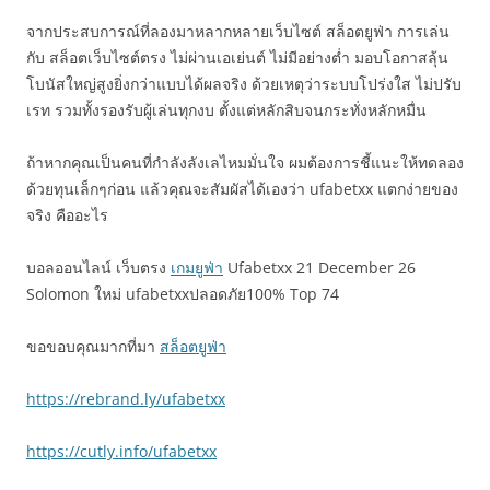
จากประสบการณ์ที่ลองมาหลากหลายเว็บไซต์ สล็อตยูฟ่า การเล่น
กับ สล็อตเว็บไซต์ตรง ไม่ผ่านเอเย่นต์ ไม่มีอย่างต่ำ มอบโอกาสลุ้น
โบนัสใหญ่สูงยิ่งกว่าแบบได้ผลจริง ด้วยเหตุว่าระบบโปร่งใส ไม่ปรับ
เรท รวมทั้งรองรับผู้เล่นทุกงบ ตั้งแต่หลักสิบจนกระทั่งหลักหมื่น
ถ้าหากคุณเป็นคนที่กำลังลังเลไหมมั่นใจ ผมต้องการชี้แนะให้ทดลอง
ด้วยทุนเล็กๆก่อน แล้วคุณจะสัมผัสได้เองว่า ufabetxx แตกง่ายของ
จริง คืออะไร
บอลออนไลน์ เว็บตรง
เกมยูฟ่า
Ufabetxx 21 December 26
Solomon ใหม่ ufabetxxปลอดภัย100% Top 74
ขอขอบคุณมากที่มา
สล็อตยูฟ่า
https://rebrand.ly/ufabetxx
https://cutly.info/ufabetxx