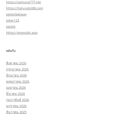
https://samurai777.net
https://tokyoslot88.com
pgslotbetway
joker123
pgslot
https://gogoslot.asia
คลังเก็บ
สิงหาคม 2026
กรกฎาคม 2026
มิถุนายน 2026
พฤษภาคม 2026
เมษายน 2026
มีนาคม 2026
กุมภาพันธ์ 2026
มกราคม 2026
ธันวาคม 2025