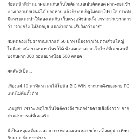
ก่อนหน้าที่ผ่านมาผมเล่นกับเว็บไซต์ผ่านเอเย่นต์ตลอด ฝาก–ถอนช้า
บางเวลาเบิกเงินมิได้ ยอดหาย แล้วก็ระบบก็ดูไม่ค่อยโปร่งใส กระทั่ง
มีสหายแนะนำให้ลองเล่นกับ เว็บตรงแท้ๆสักครั้ง เพราะว่าเขากล่าว
ว่า “จ่ายจริง ไม่ล็อคยูส แตกง่ายดายเสียยิ่งกว่ามาก”
ผมทดลองเริ่มฝากหนแรกแค่ 50 บาท เนื่องจากเว็บตรงส่วนใหญ่
ไม่มีอย่างน้อย ถอนเท่าไหร่ก็ได้ ซึ่งแตกต่างจากเว็บไซต์ที่เคยเล่นที่
บังคับฝาก 300 ถอนอย่างน้อย 500 ตลอด
ผลลัพธ์เป็น…
เพียงแต่ 10 นาทีแรก ผมได้โบนัส BIG WIN จากเกมดังของค่าย PG
แบบไม่ทันตั้งตัว!
เกมยูฟ่า เพราะเหตุไรเว็บไซต์ตรงถึง “แตกง่ายดายเสียยิ่งกว่า” จาก
ประสบการณ์ที่เจอจริง
นี่เป็นเหตุผลที่ผมเจอจากการทดลองเล่นหลายเว็บ สล็อตยูฟ่า เทียบ
กันแบบเห็นกระจ่างๆ