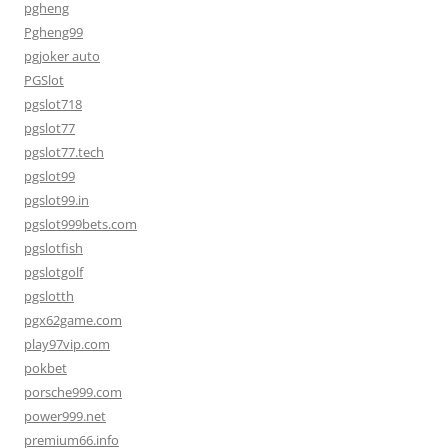
pgheng
Pgheng99
pgjoker auto
PGSlot
pgslot718
pgslot77
pgslot77.tech
pgslot99
pgslot99.in
pgslot999bets.com
pgslotfish
pgslotgolf
pgslotth
pgx62game.com
play97vip.com
pokbet
porsche999.com
power999.net
premium66.info