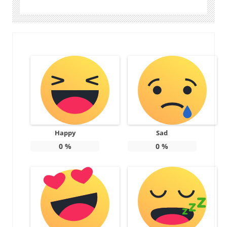
Happy
Sad
0
%
0
%