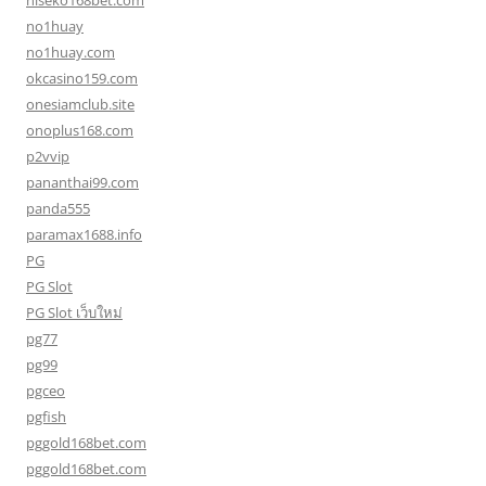
niseko168bet.com
no1huay
no1huay.com
okcasino159.com
onesiamclub.site
onoplus168.com
p2vvip
pananthai99.com
panda555
paramax1688.info
PG
PG Slot
PG Slot เว็บใหม่
pg77
pg99
pgceo
pgfish
pggold168bet.com
pggold168bet.com