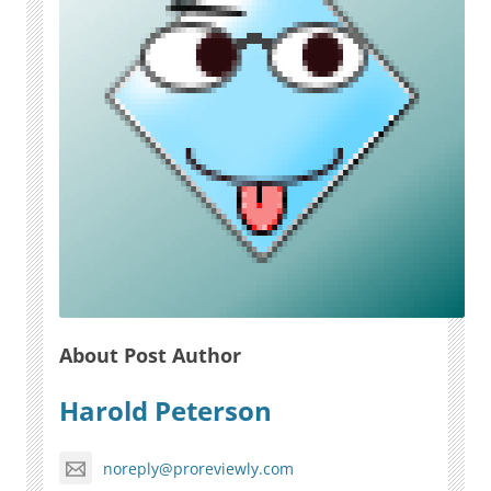
About Post Author
Harold Peterson
noreply@proreviewly.com