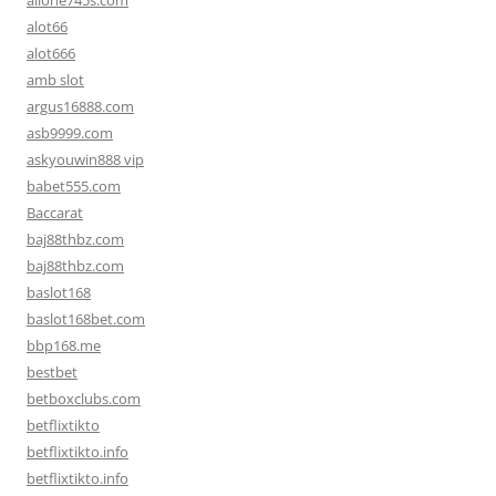
allone745s.com
alot66
alot666
amb slot
argus16888.com
asb9999.com
askyouwin888 vip
babet555.com
Baccarat
baj88thbz.com
baj88thbz.com
baslot168
baslot168bet.com
bbp168.me
bestbet
betboxclubs.com
betflixtikto
betflixtikto.info
betflixtikto.info