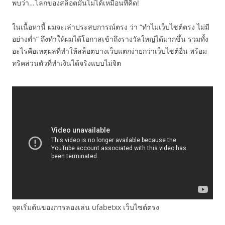
พบว่า…โลกของสล็อตมันไม่ได้เหมือนที่คิด!
ในเนื้อหานี้ ผมจะเล่าประสบการณ์ตรง ว่า “ทำไมเว็บไซต์ตรง ไม่มี
อย่างต่ำ” ถึงทำให้ผมได้โอกาสเข้าถึงรางวัลใหญ่ได้มากขึ้น รวมทั้ง
อะไรคือเหตุผลที่ทำให้สล็อตบางเว็บแตกง่ายกว่าเว็บไซต์อื่น พร้อม
ทริคส่วนตัวที่ทำเงินได้จริงแบบไม่จิต
จุดเริ่มต้นของการลองเล่น ufabetxx เว็บไซต์ตรง