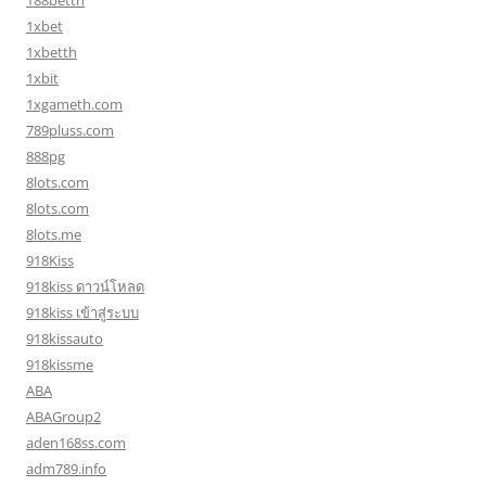
188betth
1xbet
1xbetth
1xbit
1xgameth.com
789pluss.com
888pg
8lots.com
8lots.com
8lots.me
918Kiss
918kiss ดาวน์โหลด
918kiss เข้าสู่ระบบ
918kissauto
918kissme
ABA
ABAGroup2
aden168ss.com
adm789.info