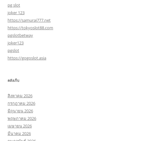
pg slot
joker 123
https://samurai777.net
https://tokyoslot88.com
pgslotbetway
joker123
pgslot
https://gogoslot.asia
คลังเก็บ
สิงหาคม 2026
กรกฎาคม 2026
มิถุนายน 2026
พฤษภาคม 2026
เมษายน 2026
มีนาคม 2026