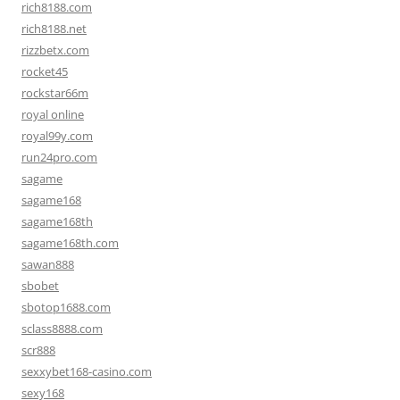
rich8188.com
rich8188.net
rizzbetx.com
rocket45
rockstar66m
royal online
royal99y.com
run24pro.com
sagame
sagame168
sagame168th
sagame168th.com
sawan888
sbobet
sbotop1688.com
sclass8888.com
scr888
sexxybet168-casino.com
sexy168