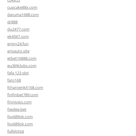
coke55
cupcake88x.com
daruma1688.com
dr888
du2477.com
ek4567.com
enjoy24.fun
erisauto.site
etbet16888.com
eu369clubs.com
fafa 123 slot
faro168
fcharoenkit168.com
finfinbet789.com
finnivips.com
fiwdee.bet
fox689ok.com
fox689ok.com
fullslotpg