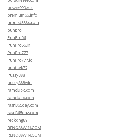
porsche999.com
power999.net
premium66.info
proded888x.com
punpro
PunPro66
PunPro66.in
PunPro777
PunPro777.io
puntaek77
Pussy888
pussy888win
ramclubx.com
ramclubx.com
rasri365day.com
rasri365day.com
redkong89
RENO88WIN.COM
RENO88WIN.COM