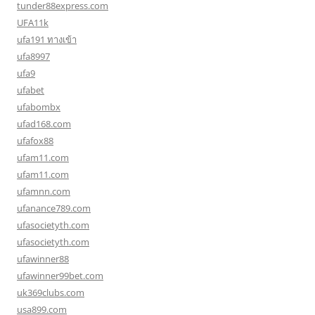
tunder88express.com
UFA11k
ufa191 ทางเข้า
ufa8997
ufa9
ufabet
ufabombx
ufad168.com
ufafox88
ufam11.com
ufam11.com
ufamnn.com
ufanance789.com
ufasocietyth.com
ufasocietyth.com
ufawinner88
ufawinner99bet.com
uk369clubs.com
usa899.com