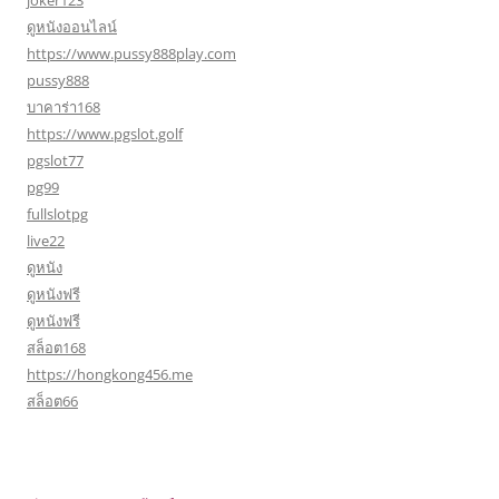
joker123
ดูหนังออนไลน์
https://www.pussy888play.com
pussy888
บาคาร่า168
https://www.pgslot.golf
pgslot77
pg99
fullslotpg
live22
ดูหนัง
ดูหนังฟรี
ดูหนังฟรี
สล็อต168
https://hongkong456.me
สล็อต66