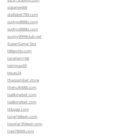
ssc915casino.com
ssgame666
stellabet789.com
sudyod888s.com
sudyod888s.com
sunny9999club.net
SuperGame Slot
t88golds.com
tangtem168
temmax69
texas24
thaisiambet.store
thehulk888.com
tia8kingbet.com
tia8kingbet.com
tkbpgg.com
tong168win.com
topstar359win.com
tree78999.com