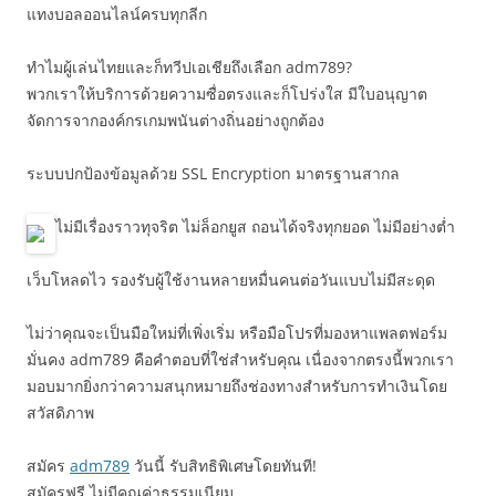
แทงบอลออนไลน์ครบทุกลีก
ทำไมผู้เล่นไทยและก็ทวีปเอเชียถึงเลือก adm789?
พวกเราให้บริการด้วยความซื่อตรงและก็โปร่งใส มีใบอนุญาต
จัดการจากองค์กรเกมพนันต่างถิ่นอย่างถูกต้อง
ระบบปกป้องข้อมูลด้วย SSL Encryption มาตรฐานสากล
ไม่มีเรื่องราวทุจริต ไม่ล็อกยูส ถอนได้จริงทุกยอด ไม่มีอย่างต่ำ
เว็บโหลดไว รองรับผู้ใช้งานหลายหมื่นคนต่อวันแบบไม่มีสะดุด
ไม่ว่าคุณจะเป็นมือใหม่ที่เพิ่งเริ่ม หรือมือโปรที่มองหาแพลตฟอร์ม
มั่นคง adm789 คือคำตอบที่ใช่สำหรับคุณ เนื่องจากตรงนี้พวกเรา
มอบมากยิ่งกว่าความสนุกหมายถึงช่องทางสำหรับการทำเงินโดย
สวัสดิภาพ
สมัคร
adm789
วันนี้ รับสิทธิพิเศษโดยทันที!
สมัครฟรี ไม่มีคุณค่าธรรมเนียม