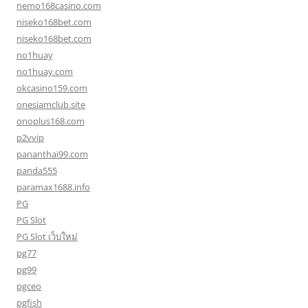
nemo168casino.com
niseko168bet.com
niseko168bet.com
no1huay
no1huay.com
okcasino159.com
onesiamclub.site
onoplus168.com
p2vvip
pananthai99.com
panda555
paramax1688.info
PG
PG Slot
PG Slot เว็บใหม่
pg77
pg99
pgceo
pgfish