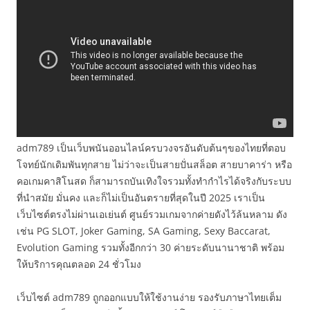
adm789 เป็นเว็บพนันออนไลน์ครบวงจรอันดับต้นๆของไทยที่ตอบ
โจทย์นักเดิมพันทุกสาย ไม่ว่าจะเป็นสายปั่นสล็อต สายบาคาร่า หรือ
คอเกมคาสิโนสด ก็สามารถบันเทิงใจรวมทั้งทำกำไรได้จริงกับระบบ
ที่นำสมัย มั่นคง และก็ไม่เป็นอันตรายที่สุดในปี 2025 เราเป็น
เว็บไซต์ตรงไม่ผ่านเอเย่นต์ ศูนย์รวมเกมจากค่ายดังไว้ล้นหลาม ดัง
เช่น PG SLOT, Joker Gaming, SA Gaming, Sexy Baccarat,
Evolution Gaming รวมทั้งอีกกว่า 30 ค่ายระดับนานาชาติ พร้อม
ให้บริการคุณตลอด 24 ชั่วโมง
เว็บไซต์ adm789 ถูกออกแบบให้ใช้งานง่าย รองรับภาษาไทยเต็ม