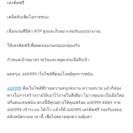
เครดิตฟรี
เคล็ดลับเพิ่มโอกาสชนะ
เลือกเกมที่มีค่า RTP สูงและก็เหมาะสมกับงบประมาณ
ใช้เครดิตฟรีเพื่อทดลองเกมก่อนลงทุนจริง
กำหนดเป้าหมายรายวันและหยุดเล่นเมื่อถึงเป้า
ผลสรุป: asb999 เว็บไซต์ที่ตอบโจทย์ทุกการพนัน
asb999
คือเว็บไซต์ที่รวมความสนุกสนาน ความสบาย แล้วก็ช่อง
ทางในการสร้างรายได้เอาไว้ภายในที่เดียว ไม่ว่าคุณจะเป็นมือใหม่
หรือคนเล่นพนัน ตรงนี้มีทุกอย่างให้คุณพร้อม asb999 สมัคร ง่าย
asb999 เข้าระบบ ได้เร็ว แล้วก็มี asb999 เครดิตฟรี รองรับเสมอ
คลิกสมัครเลยเวลานี้ เพื่อไม่พลาดทุกความคุ้มค่า