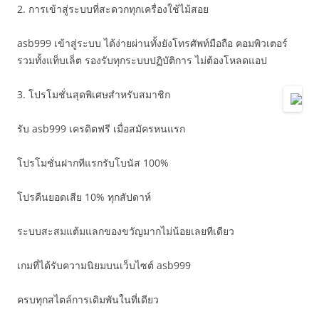
2. การเข้าสู่ระบบที่สะดวกทุกเครื่องใช้ไม้สอย
asb999 เข้าสู่ระบบ ได้ง่ายผ่านทั้งยังโทรศัพท์มือถือ คอมพิวเตอร์
รวมทั้งแท็บเล็ต รองรับทุกระบบปฏิบัติการ ไม่ต้องโหลดแอป
3. โปรโมชั่นสุดพิเศษสำหรับสมาชิก
รับ asb999 เครดิตฟรี เมื่อสมัครหนแรก
โปรโมชั่นฝากทีแรกรับโบนัส 100%
โปรคืนยอดเสีย 10% ทุกสัปดาห์
ระบบสะสมแต้มแลกของขวัญมากไม่น้อยเลยทีเดียว
เกมที่ได้รับความนิยมบนเว็บไซต์ asb999
ครบทุกสไตล์การเดิมพันในที่เดียว