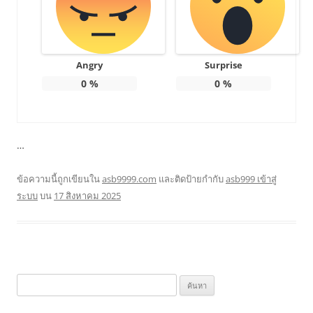
Angry
Surprise
0
%
0
%
…
ข้อความนี้ถูกเขียนใน
asb9999.com
และติดป้ายกำกับ
asb999 เข้าสู่
ระบบ
บน
17 สิงหาคม 2025
ค้นหา
สำหรับ: