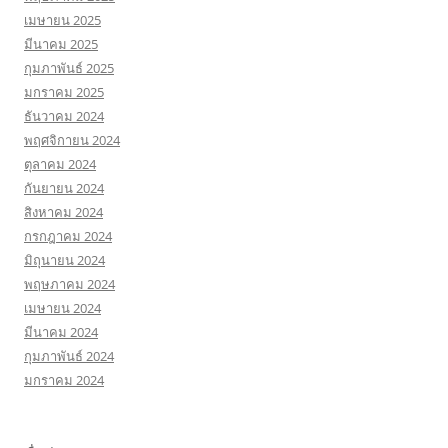
เมษายน 2025
มีนาคม 2025
กุมภาพันธ์ 2025
มกราคม 2025
ธันวาคม 2024
พฤศจิกายน 2024
ตุลาคม 2024
กันยายน 2024
สิงหาคม 2024
กรกฎาคม 2024
มิถุนายน 2024
พฤษภาคม 2024
เมษายน 2024
มีนาคม 2024
กุมภาพันธ์ 2024
มกราคม 2024