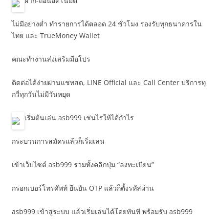
ฝาก-ถอนอัตโนมัติ
ไม่มีอย่างต่ำ ทำรายการได้ตลอด 24 ชั่วโมง รองรับทุกธนาคารใน
ไทย และ TrueMoney Wallet
คณะทำงานส่งเสริมมือโปร
ติดต่อได้ง่ายผ่านแชทสด, LINE Official และ Call Center บริการทุ
กวี่ทุกวันไม่มีวันหยุด
เริ่มต้นเล่น asb999 เช่นไรให้ได้กำไร
กระบวนการสมัครแล้วก็เริ่มเล่น
เข้าเว็บไซต์ asb999 รวมทั้งคลิกปุ่ม “ลงทะเบียน”
กรอกเบอร์โทรศัพท์ ยืนยัน OTP แล้วก็ตั้งรหัสผ่าน
asb999 เข้าสู่ระบบ แล้วเริ่มเล่นได้โดยทันที พร้อมรับ asb999