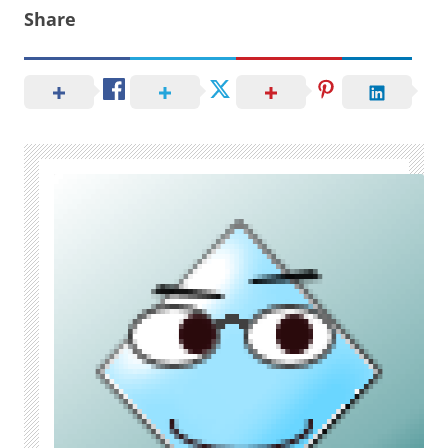
Share