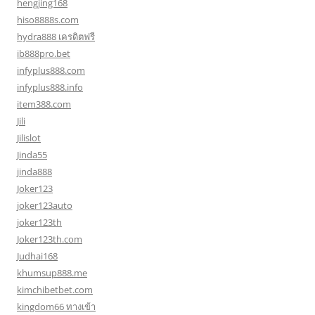
hengjing168
hiso8888s.com
hydra888 เครดิตฟรี
ib888pro.bet
infyplus888.com
infyplus888.info
item388.com
Jili
Jilislot
Jinda55
jinda888
Joker123
joker123auto
joker123th
Joker123th.com
Judhai168
khumsup888.me
kimchibetbet.com
kingdom66 ทางเข้า