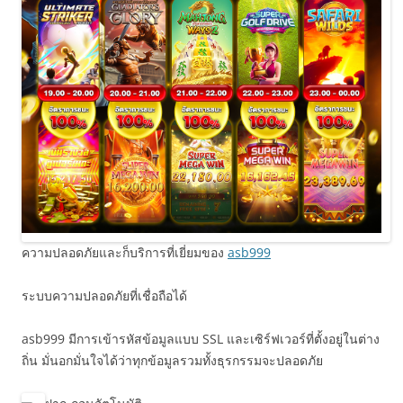
ความปลอดภัยและก็บริการที่เยี่ยมของ
asb999
ระบบความปลอดภัยที่เชื่อถือได้
asb999 มีการเข้ารหัสข้อมูลแบบ SSL และเซิร์ฟเวอร์ที่ตั้งอยู่ในต่าง
ถิ่น มั่นอกมั่นใจได้ว่าทุกข้อมูลรวมทั้งธุรกรรมจะปลอดภัย