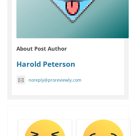
About Post Author
Harold Peterson
noreply@proreviewly.com