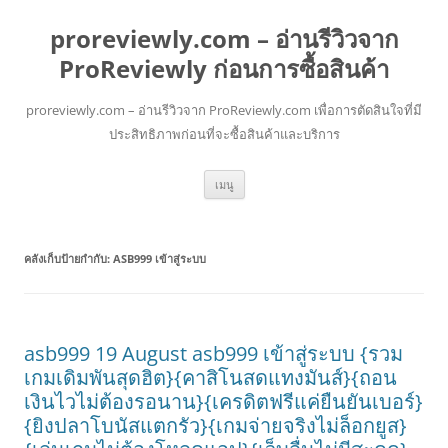
proreviewly.com – อ่านรีวิวจาก
ProReviewly ก่อนการซื้อสินค้า
proreviewly.com – อ่านรีวิวจาก ProReviewly.com เพื่อการตัดสินใจที่มี
ประสิทธิภาพก่อนที่จะซื้อสินค้าและบริการ
ข้าม
เมนู
ไป
ยัง
เนื้อหา
คลังเก็บป้ายกำกับ:
ASB999 เข้าสู่ระบบ
asb999 19 August asb999 เข้าสู่ระบบ {รวม
เกมเดิมพันสุดฮิต}{คาสิโนสดแทงมันส์}{ถอน
เงินไวไม่ต้องรอนาน}{เครดิตฟรีแค่ยืนยันเบอร์}
{ยิงปลาโบนัสแตกรัว}{เกมจ่ายจริงไม่ล็อกยูส}