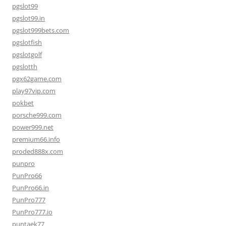
pgslot99
pgslot99.in
pgslot999bets.com
pgslotfish
pgslotgolf
pgslotth
pgx62game.com
play97vip.com
pokbet
porsche999.com
power999.net
premium66.info
proded888x.com
punpro
PunPro66
PunPro66.in
PunPro777
PunPro777.io
puntaek77