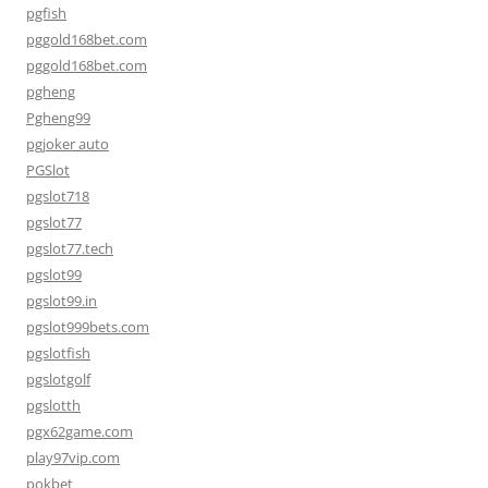
pgfish
pggold168bet.com
pggold168bet.com
pgheng
Pgheng99
pgjoker auto
PGSlot
pgslot718
pgslot77
pgslot77.tech
pgslot99
pgslot99.in
pgslot999bets.com
pgslotfish
pgslotgolf
pgslotth
pgx62game.com
play97vip.com
pokbet