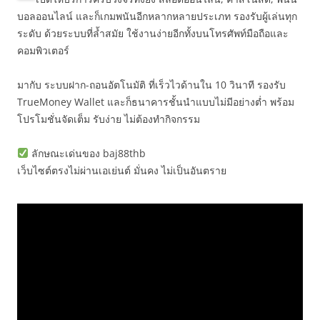
บอลออนไลน์ และก็เกมพนันอีกหลากหลายประเภท รองรับผู้เล่นทุก
ระดับ ด้วยระบบที่ล้ำสมัย ใช้งานง่ายอีกทั้งบนโทรศัพท์มือถือและ
คอมพิวเตอร์
มากับ ระบบฝาก-ถอนอัตโนมัติ ที่เร็วไวด้านใน 10 วินาที รองรับ
TrueMoney Wallet และก็ธนาคารชั้นนำแบบไม่มีอย่างต่ำ พร้อม
โปรโมชั่นจัดเต็ม รับง่าย ไม่ต้องทำกิจกรรม
ลักษณะเด่นของ baj88thb
เว็บไซต์ตรงไม่ผ่านเอเย่นต์ มั่นคง ไม่เป็นอันตราย