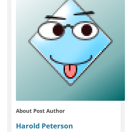
About Post Author
Harold Peterson