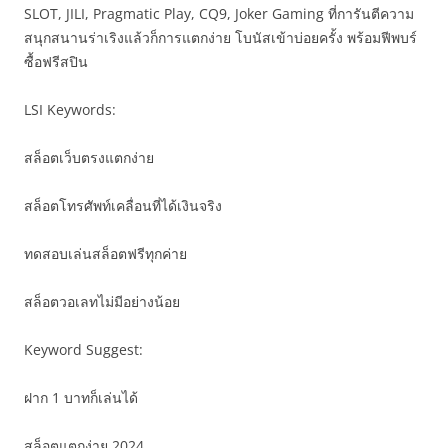
SLOT, JILI, Pragmatic Play, CQ9, Joker Gaming ที่การันตีความ
สนุกสนานร่าเริงแล้วก็การแตกง่าย โบนัสเข้าบ่อยครั้ง พร้อมฟีพบร์
ซื้อฟรีสปิน
LSI Keywords:
สล็อตเว็บตรงแตกง่าย
สล็อตโทรศัพท์เคลื่อนที่ได้เงินจริง
ทดสอบเล่นสล็อตฟรีทุกค่าย
สล็อตวอเลทไม่มีอย่างน้อย
Keyword Suggest:
ฝาก 1 บาทก็เล่นได้
สล็อตแตกง่าย 2024