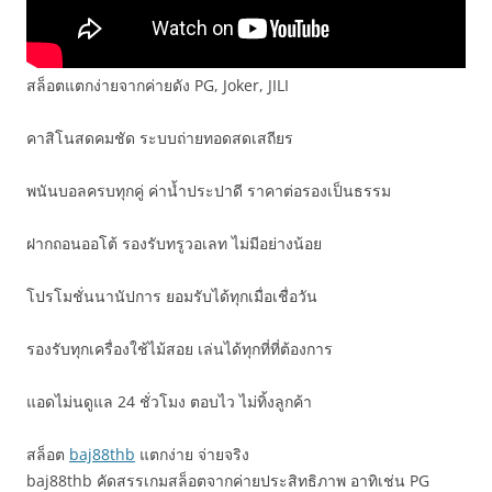
สล็อตแตกง่ายจากค่ายดัง PG, Joker, JILI
คาสิโนสดคมชัด ระบบถ่ายทอดสดเสถียร
พนันบอลครบทุกคู่ ค่าน้ำประปาดี ราคาต่อรองเป็นธรรม
ฝากถอนออโต้ รองรับทรูวอเลท ไม่มีอย่างน้อย
โปรโมชั่นนานัปการ ยอมรับได้ทุกเมื่อเชื่อวัน
รองรับทุกเครื่องใช้ไม้สอย เล่นได้ทุกที่ที่ต้องการ
แอดไม่นดูแล 24 ชั่วโมง ตอบไว ไม่ทิ้งลูกค้า
สล็อต
baj88thb
แตกง่าย จ่ายจริง
baj88thb คัดสรรเกมสล็อตจากค่ายประสิทธิภาพ อาทิเช่น PG