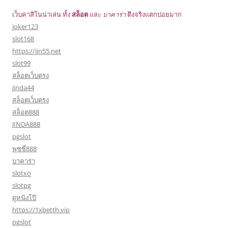
เว็บคาสิโนน่าเล่น ทั้ง
สล็อต
และ
บาคาร่า
ตึงจริงแตกบ่อยมาก
joker123
slot168
https://jin55.net
slot99
สล็อตเว็บตรง
jinda44
สล็อตเว็บตรง
สล็อต888
JINDA888
pgslot
พุซซี่888
บาคาร่า
slotxo
slotpg
ดูหนังโป๊
https://1xbetth.vip
pgslot