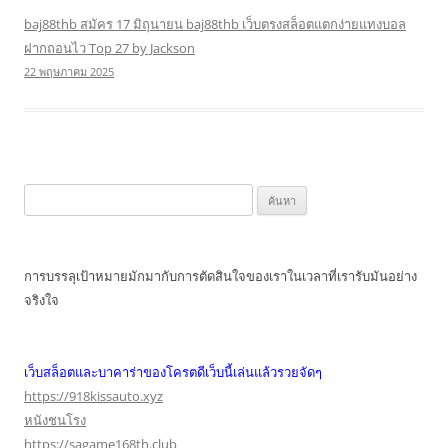
baj88thb สมัคร 17 มิถุนายน baj88thb เว็บตรงสล็อตแตกง่ายแทงบอล
ฝากถอนไว Top 27 by Jackson
22 พฤษภาคม 2025
ค้นหา
สำหรับ:
การบรรลุเป้าหมายมักมากับการตัดสินใจของเราในเวลาที่เรารับมันอย่าง
จริงใจ
เว็บสล็อตและบาคาร่าของโครตดีเว็บนี้เล่นแล้วรวยจัดๆ
https://918kissauto.xyz
หนังชนโรง
https://sagame168th.club