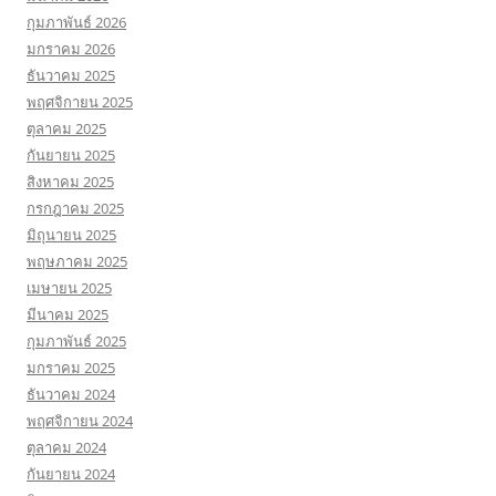
กุมภาพันธ์ 2026
มกราคม 2026
ธันวาคม 2025
พฤศจิกายน 2025
ตุลาคม 2025
กันยายน 2025
สิงหาคม 2025
กรกฎาคม 2025
มิถุนายน 2025
พฤษภาคม 2025
เมษายน 2025
มีนาคม 2025
กุมภาพันธ์ 2025
มกราคม 2025
ธันวาคม 2024
พฤศจิกายน 2024
ตุลาคม 2024
กันยายน 2024