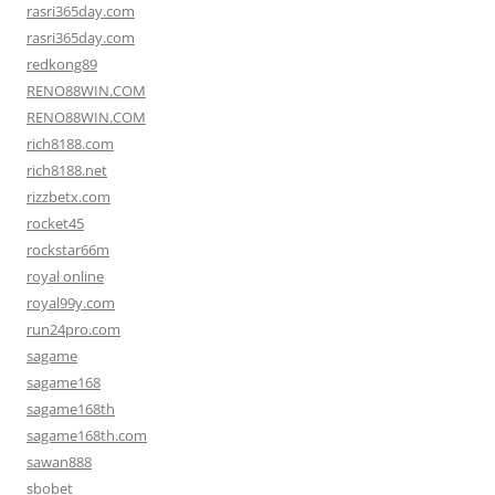
rasri365day.com
rasri365day.com
redkong89
RENO88WIN.COM
RENO88WIN.COM
rich8188.com
rich8188.net
rizzbetx.com
rocket45
rockstar66m
royal online
royal99y.com
run24pro.com
sagame
sagame168
sagame168th
sagame168th.com
sawan888
sbobet