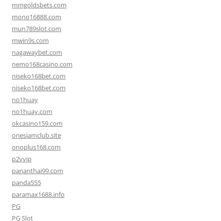
mmgoldsbets.com
mono16888.com
mun789slot.com
mwin9s.com
nagawaybet.com
nemo168casino.com
niseko168bet.com
niseko168bet.com
no1huay
no1huay.com
okcasino159.com
onesiamclub.site
onoplus168.com
p2vvip
pananthai99.com
panda555
paramax1688.info
PG
PG Slot