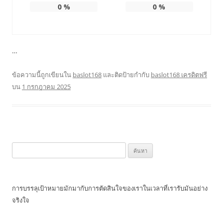
0
%
0
%
…
ข้อความนี้ถูกเขียนใน
baslot168
และติดป้ายกำกับ
baslot168 เครดิตฟรี
บน
1 กรกฎาคม 2025
ค้นหา
สำหรับ:
การบรรลุเป้าหมายมักมากับการตัดสินใจของเราในเวลาที่เรารับมันอย่าง
จริงใจ