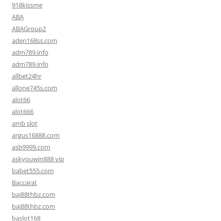
918kissme
ABA
ABAGroup2
aden168ss.com
adm789.info
adm789.info
allbet24hr
allone745s.com
alot66
alot666
amb slot
argus16888.com
asb9999.com
askyouwin888 vip
babet555.com
Baccarat
baj88thbz.com
baj88thbz.com
baslot168