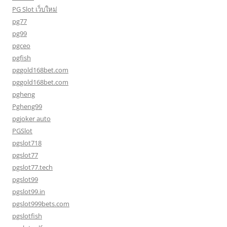
PG Slot เว็บใหม่
pg77
pg99
pgceo
pgfish
pggold168bet.com
pggold168bet.com
pgheng
Pgheng99
pgjoker auto
PGSlot
pgslot718
pgslot77
pgslot77.tech
pgslot99
pgslot99.in
pgslot999bets.com
pgslotfish