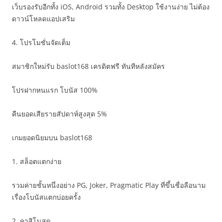
เว็บรองรับอีกทั้ง iOS, Android รวมทั้ง Desktop ใช้งานง่าย ไม่ต้อง
ดาวน์โหลดแอปเสริม
4. โปรโมชั่นจัดเต็ม
สมาชิกใหม่รับ baslot168 เครดิตฟรี ทันทีหลังสมัคร
โปรฝากหนแรก โบนัส 100%
คืนยอดเสียรายสัปดาห์สูงสุด 5%
เกมยอดนิยมบน baslot168
1. สล็อตแตกง่าย
รวมค่ายชั้นหนึ่งอย่าง PG, Joker, Pragmatic Play ที่ขึ้นชื่อลือนาม
เรื่องโบนัสแตกบ่อยครั้ง
2. คาสิโนสด