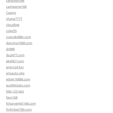
carlo999.net
cashgame168
Casino
chang7777
cloudbet
coke55
cupcake88x.com
daruma1688.com
dr888
du2477.com
ek4567.com
enjoy24.fun
erisauto.site
etbet16888.com
eu369clubs.com
fafa 123 slot
faro168
fcharoenkit168.com
finfinbet789.com