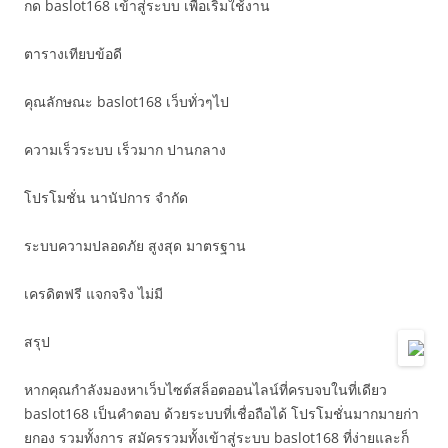
กด baslot168 เข้าสู่ระบบ เพื่อเริ่มใช้งาน
ตารางเทียบข้อดี
คุณลักษณะ baslot168 เว็บทั่วๆไป
ความเร็วระบบ เร็วมาก ปานกลาง
โปรโมชั่น นานัปการ จำกัด
ระบบความปลอดภัย สูงสุด มาตรฐาน
เครดิตฟรี แจกจริง ไม่มี
สรุป
หากคุณกำลังมองหาเว็บไซต์สล็อตออนไลน์ที่ครบจบในที่เดียว
baslot168 เป็นคำตอบ ด้วยระบบที่เชื่อถือได้ โปรโมชั่นมากมายก่า
ยกอง รวมทั้งการ สมัครรวมทั้งเข้าสู่ระบบ baslot168 ที่ง่ายและก็