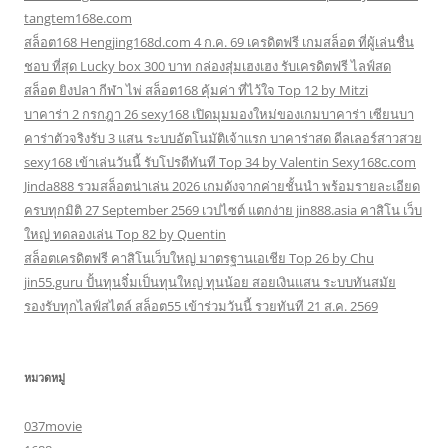
tangtem168e.com
สล็อต168 Hengjing168d.com 4 ก.ค. 69 เครดิตฟรี เกมสล็อต ที่ผู้เล่นชื่น
ชอบ ที่สุด Lucky box 300 บาท กล่องสุ่มเฮงเฮง รับเครดิตฟรี ไลฟ์สด
สล็อต ยิงปลา กีฬา ไพ่ สล็อต168 คุ้มค่า ที่ไว้ใจ Top 12 by Mitzi
บาคาร่า 2 กรกฎา 26 sexy168 เปิดมุมมองใหม่ของเกมบาคาร่า เซียนบา
คาร่าตัวจริงรับ 3 แสน ระบบอัตโนมัติเจ้าแรก บาคาร่าสด ดีลเลอร์สาวสวย
sexy168 เข้าเล่นวันนี้ รับโปรดีทันที Top 34 by Valentin Sexy168c.com
Jinda888 รวมสล็อตน่าเล่น 2026 เกมดังจากค่ายชั้นนำ พร้อมรายละเอียด
ครบทุกมิติ 27 September 2569 เวปไซต์ แตกง่าย jin888.asia คาสิโน เว็บ
ใหญ่ ทดลองเล่น Top 82 by Quentin
สล็อตเครดิตฟรี คาสิโนเว็บใหญ่ มาตรฐานเอเชีย Top 26 by Chu
jin55.guru ปั้นทุนจิ๋มเป็นทุนใหญ่ ทุนน้อย สอยเงินแสน ระบบทันสมัย
รองรับทุกไลฟ์สไตล์ สล็อต55 เข้าร่วมวันนี้ รวยทันที 21 ส.ค. 2569
หมวดหมู่
037movie