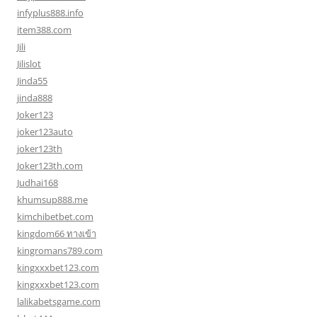
infyplus888.info
item388.com
Jili
Jilislot
Jinda55
jinda888
Joker123
joker123auto
joker123th
Joker123th.com
Judhai168
khumsup888.me
kimchibetbet.com
kingdom66 ทางเข้า
kingromans789.com
kingxxxbet123.com
kingxxxbet123.com
lalikabetsgame.com