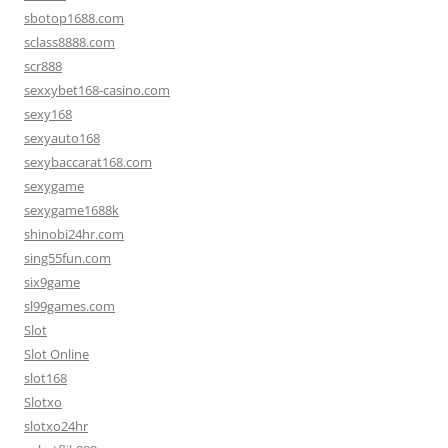
sbotop1688.com
sclass8888.com
scr888
sexxybet168-casino.com
sexy168
sexyauto168
sexybaccarat168.com
sexygame
sexygame1688k
shinobi24hr.com
sing55fun.com
six9game
sl99games.com
Slot
Slot Online
slot168
Slotxo
slotxo24hr