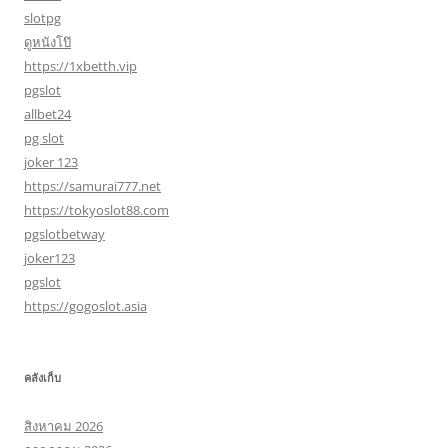
slotpg
ดูหนังโป๊
https://1xbetth.vip
pgslot
allbet24
pg slot
joker 123
https://samurai777.net
https://tokyoslot88.com
pgslotbetway
joker123
pgslot
https://gogoslot.asia
คลังเก็บ
สิงหาคม 2026