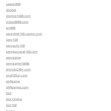
sawan888
sbobet
sbotop1688.com
sclass8888.com
scr888
sexxybet168-casino.com
sexy168
sexyauto168
sexybaccarat168.com
sexygame
sexygame1688k
shinobi24hr.com
sing55fun.com
six9game
sl99games.com
Slot
Slot Online
slot168