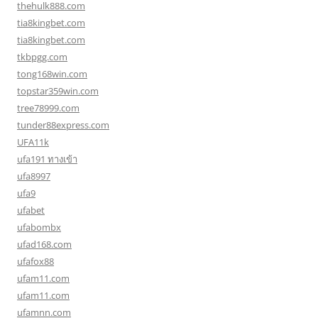
thehulk888.com
tia8kingbet.com
tia8kingbet.com
tkbpgg.com
tong168win.com
topstar359win.com
tree78999.com
tunder88express.com
UFA11k
ufa191 ทางเข้า
ufa8997
ufa9
ufabet
ufabombx
ufad168.com
ufafox88
ufam11.com
ufam11.com
ufamnn.com