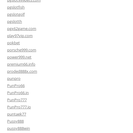
pgslot999bets.com
pgslotfish
pgslotgolf
pgslotth
pgx62game.com
play97vip.com
pokbet
porsche999.com
power999.net
premium66.info
proded888x.com
punpro
PunPro66
PunPro66.in
PunPro777
PunPro777.io
puntaek77
Pussy888
pussy888win