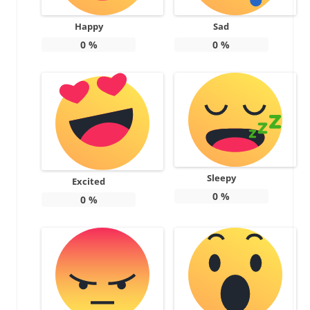
Happy
Sad
0
%
0
%
Sleepy
Excited
0
%
0
%