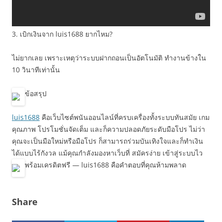
3. เบิกเงินจาก luis1688 ยากไหม?
ไม่ยากเลย เพราะเหตุว่าระบบฝากถอนเป็นอัตโนมัติ ทำงานข้างใน
10 วินาทีเท่านั้น
ข้อสรุป
luis1688
คือเว็บไซต์พนันออนไลน์ที่ครบเครื่องทั้งระบบทันสมัย เกม
คุณภาพ โปรโมชั่นจัดเต็ม และก็ความปลอดภัยระดับมือโปร ไม่ว่า
คุณจะเป็นมือใหม่หรือมือโปร ก็สามารถร่วมบันเทิงใจและก็ทำเงิน
ได้แบบไร้กังวล แม้คุณกำลังมองหาเว็บที่ สมัครง่าย เข้าสู่ระบบไว
พร้อมเครดิตฟรี — luis1688 คือคำตอบที่คุณห้ามพลาด
Share