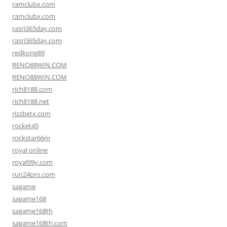
ramclubx.com
ramclubx.com
rasri365day.com
rasri365day.com
redkong89
RENO88WIN.COM
RENO88WIN.COM
rich8188.com
rich8188.net
rizzbetx.com
rocket45
rockstar66m
royal online
royal99y.com
run24pro.com
sagame
sagame168
sagame168th
sagame168th.com