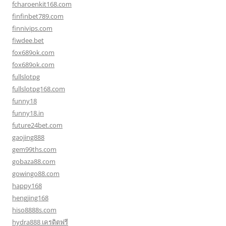
fcharoenkit168.com
finfinbet789.com
finnivips.com
fiwdee.bet
fox689ok.com
fox689ok.com
fullslotpg
fullslotpg168.com
funny18
funny18.in
future24bet.com
gaojing888
gem99ths.com
gobaza88.com
gowingo88.com
happy168
hengjing168
hiso8888s.com
hydra888 เครดิตฟรี