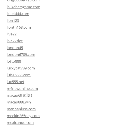
kingxxxbet123.com
lalikabetsgame.com
lcbet444.com
lion123
lionth168.com
live22
live22slot
london45
london6789.com
lotto888
luckycat789.com
luis16888.com
lux555.net
m4newonline.com
macau69 สมัคร
macau888.win
marinapluss.com
meekin365day.com
mexicanoo.com