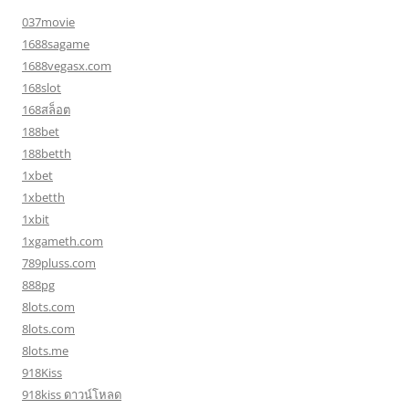
037movie
1688sagame
1688vegasx.com
168slot
168สล็อต
188bet
188betth
1xbet
1xbetth
1xbit
1xgameth.com
789pluss.com
888pg
8lots.com
8lots.com
8lots.me
918Kiss
918kiss ดาวน์โหลด