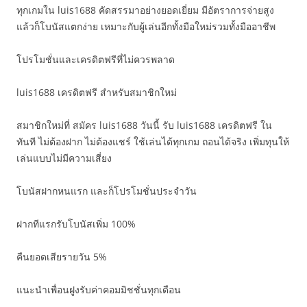
ทุกเกมใน luis1688 คัดสรรมาอย่างยอดเยี่ยม มีอัตราการจ่ายสูง
แล้วก็โบนัสแตกง่าย เหมาะกับผู้เล่นอีกทั้งมือใหม่รวมทั้งมืออาชีพ
โปรโมชั่นและเครดิตฟรีที่ไม่ควรพลาด
luis1688 เครดิตฟรี สำหรับสมาชิกใหม่
สมาชิกใหม่ที่ สมัคร luis1688 วันนี้ รับ luis1688 เครดิตฟรี ใน
ทันที ไม่ต้องฝาก ไม่ต้องแชร์ ใช้เล่นได้ทุกเกม ถอนได้จริง เพิ่มทุนให้
เล่นแบบไม่มีความเสี่ยง
โบนัสฝากหนแรก และก็โปรโมชั่นประจำวัน
ฝากทีแรกรับโบนัสเพิ่ม 100%
คืนยอดเสียรายวัน 5%
แนะนำเพื่อนฝูงรับค่าคอมมิชชั่นทุกเดือน