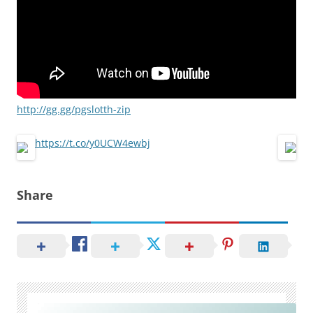
http://gg.gg/pgslotth-zip
https://t.co/y0UCW4ewbj
Share