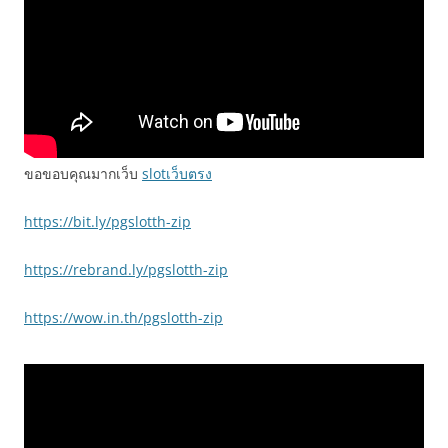
ขอขอบคุณมากเว็บ
slotเว็บตรง
https://bit.ly/pgslotth-zip
https://rebrand.ly/pgslotth-zip
https://wow.in.th/pgslotth-zip