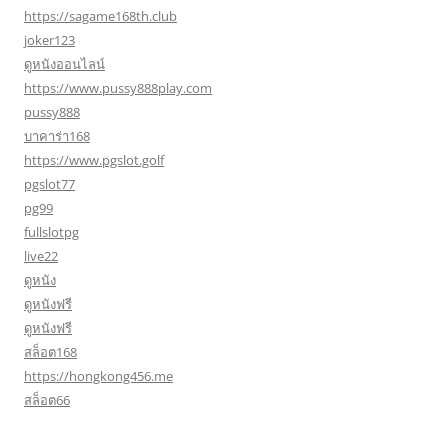
https://sagame168th.club
joker123
ดูหนังออนไลน์
https://www.pussy888play.com
pussy888
บาคาร่า168
https://www.pgslot.golf
pgslot77
pg99
fullslotpg
live22
ดูหนัง
ดูหนังฟรี
ดูหนังฟรี
สล็อต168
https://hongkong456.me
สล็อต66