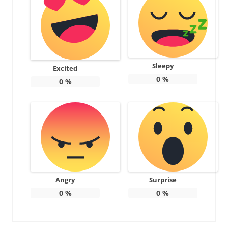
Sleepy
Excited
0
%
0
%
Angry
Surprise
0
%
0
%