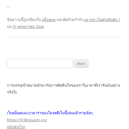
…
ข้อความนี้ถูกเขียนใน
สล็อตpg
และติดป้ายกำกับ
pg slot เว็บตรงอันดับ 1
บน
31 พฤษภาคม 2024
ค้นหา
สำหรับ:
การบรรลุเป้าหมายมักมากับการตัดสินใจของเราในเวลาที่เรารับมันอย่าง
จริงใจ
เว็บสล็อตและบาคาร่าของโครตดีเว็บนี้เล่นแล้วรวยจัดๆ
https://918kissauto.xyz
หนังชนโรง