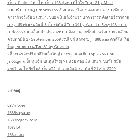
สล็อต ยิงปลา กีฬา ไพ่ สล็อต168 คุ้มค่า ที่ไว้ใจ Top 12 by Mitzi
บาคาร่า 2 กรกฎา 26 sexy168 เปิดมุมมองใหม่ของเกมบาคาร่า เซียนบา
คาร่าตัวจริงรับ 3 แสน ระบบอัตโนมัติเจ้าแรก บาคาร่าสด ดีลเลอร์สาวสวย
sexy168 เข้าเล่นวันนี้ รับโปรดีทันที Top 34 by Valentin Sexy168c.com
Jinda888 รวมสล็อตน่าเล่น 2026 เกมดังจากค่ายชั้นนำ พร้อมรายละเอียด
ครบทุกมิติ 27 September 2569 เวปไซต์ แตกง่าย jin888.asia คาสิโน เว็บ
ใหญ่ ทดลองเล่น Top 82 by Quentin
สล็อตเครดิตฟรี คาสิโนเว็บใหญ่ มาตรฐานเอเชีย Top 26 by Chu
jin55.guru ปั้นทุนจิ๋มเป็นทุนใหญ่ ทุนน้อย สอยเงินแสน ระบบทันสมัย
รองรับทุกไลฟ์สไตล์ สล็อต55 เข้าร่วมวันนี้ รวยทันที 21 ส.ค. 2569
หมวดหมู่
037movie
1688sagame
1688vegasx.com
168slot
168สล็อต