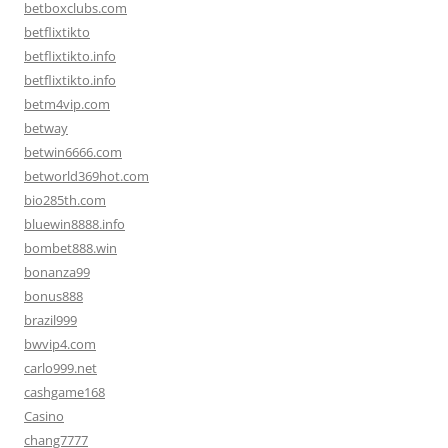
betboxclubs.com
betflixtikto
betflixtikto.info
betflixtikto.info
betm4vip.com
betway
betwin6666.com
betworld369hot.com
bio285th.com
bluewin8888.info
bombet888.win
bonanza99
bonus888
brazil999
bwvip4.com
carlo999.net
cashgame168
Casino
chang7777