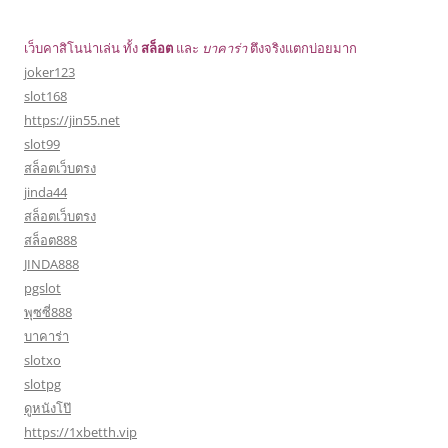
เว็บคาสิโนน่าเล่น ทั้ง
สล็อต
และ
บาคาร่า
ตึงจริงแตกบ่อยมาก
joker123
slot168
https://jin55.net
slot99
สล็อตเว็บตรง
jinda44
สล็อตเว็บตรง
สล็อต888
JINDA888
pgslot
พุซซี่888
บาคาร่า
slotxo
slotpg
ดูหนังโป๊
https://1xbetth.vip