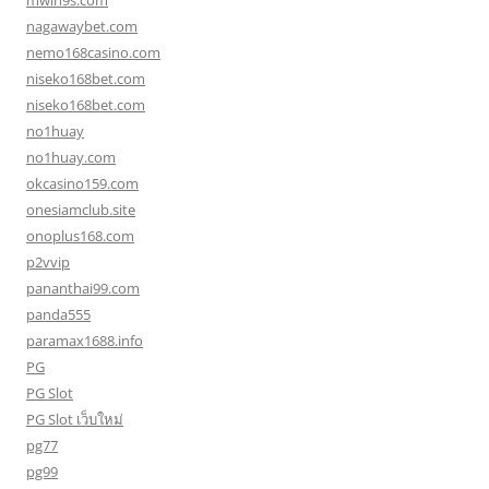
mwin9s.com
nagawaybet.com
nemo168casino.com
niseko168bet.com
niseko168bet.com
no1huay
no1huay.com
okcasino159.com
onesiamclub.site
onoplus168.com
p2vvip
pananthai99.com
panda555
paramax1688.info
PG
PG Slot
PG Slot เว็บใหม่
pg77
pg99