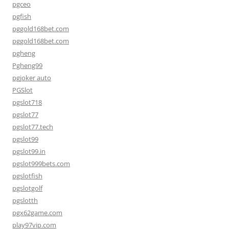
pgceo
pgfish
pggold168bet.com
pggold168bet.com
pgheng
Pgheng99
pgjoker auto
PGSlot
pgslot718
pgslot77
pgslot77.tech
pgslot99
pgslot99.in
pgslot999bets.com
pgslotfish
pgslotgolf
pgslotth
pgx62game.com
play97vip.com