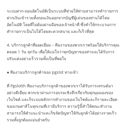
ระบบฝาก-ถอนอัตโนมัติเป็นระบบที่ช่วยให้ท่านสามารถทำรายการ
ฝากเงินเข้ารวมทั้งถอนเงินออกจากบัญชีผู้เล่นของท่านได้โดย
อัตโนมัติ โดยที่ไม่ต้องผ่านมือของเจ้าหน้าที่ ซึ่งทำให้กระบวนการ
ทำรายการเป็นไปได้โดยสะดวกสบาย และก็เร็วที่สุด
4. บริการลูกค้าที่ยอดเยี่ยม – ทีมงานของพวกเราพร้อมให้บริการคุณ
ตลอด 1 วัน ทุกวัน เพื่อให้แน่ใจว่าทุกปัญหาของท่านจะได้รับการ
ปรับแต่งอย่างเร็วรวมทั้งเป็นที่พอใจ
● ทีมงานบริการลูกค้าของ pgslot ทางเข้า
ที่ Pgslotth ทีมงานบริการลูกค้าของพวกเราได้รับการเทรนด์มา
อย่างดีเยี่ยม พวกเขาผ่านการอบรมเชิงลึกเกี่ยวกับทุกมุมมองของ
เว็บไซต์ และก็ระบบหลักการทำงานของเว็บไซต์และก็รายละเอียด
ของเกมคาสิโนทุกเกมที่เรามีบริการ ความรู้นี้ทำให้คณะทำงาน
สามารถให้คำแนะนำและก็ขจัดปัญหาให้กับลูกค้าได้อย่างรวดเร็ว
รวมทั้งถูกต้องแม่นยำครับ