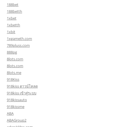
188bet
188betth
1xbet
1xbetth
1xbit
1xgameth.com
789pluss.com
888pg
8lots.com
8lots.com
8lots.me
918Kiss
918kiss ดาวน์โหลด
918kiss เข้าสู่ระบบ
918kissauto
918kissme
ABA
ABAGroup2